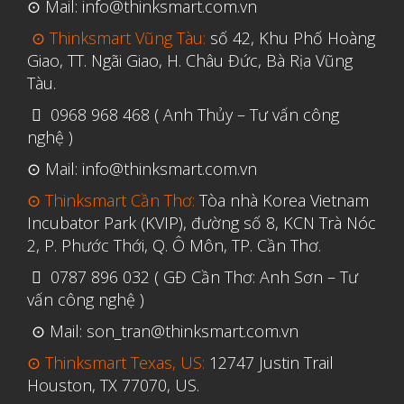
⊙ Mail: info@thinksmart.com.vn
⊙ Thinksmart Vũng Tàu:
số 42, Khu Phố Hoàng
Giao, TT. Ngãi Giao, H. Châu Đức, Bà Rịa Vũng
Tàu.
0968 968 468 ( Anh Thủy – Tư vấn công
nghệ )
⊙ Mail: info@thinksmart.com.vn
⊙ Thinksmart Cần Thơ:
Tòa nhà Korea Vietnam
Incubator Park (KVIP), đường số 8, KCN Trà Nóc
2, P. Phước Thới, Q. Ô Môn, TP. Cần Thơ.
0787 896 032 ( GĐ Cần Thơ: Anh Sơn – Tư
vấn công nghệ )
⊙ Mail: son_tran@thinksmart.com.vn
⊙ Thinksmart Texas, US:
12747 Justin Trail
Houston, TX 77070, US.