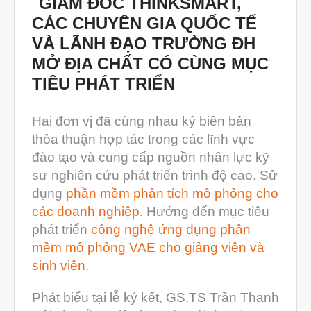
GIÁM ĐỐC THINKSMART,
Tháng Mười 2022
CÁC CHUYÊN GIA QUỐC TẾ
Tháng Chín 2022
VÀ LÃNH ĐẠO TRƯỜNG ĐH
MỞ ĐỊA CHẤT CÓ CÙNG MỤC
Tháng Tám 2022
TIÊU PHÁT TRIỂN
Tháng Bảy 2022
Tháng Sáu 2022
Hai đơn vị đã cùng nhau ký biên bản
Tháng Năm 2022
thỏa thuận hợp tác trong các lĩnh vực
đào tạo và cung cấp nguồn nhân lực kỹ
Tháng Tư 2022
sư nghiên cứu phát triển trình độ cao. Sử
Tháng Ba 2022
dụng
phần mềm phân tích mô phỏng cho
Tháng Hai 2022
các doanh nghiệp.
Hướng đến mục tiêu
Tháng Một 2022
phát triển
công nghệ ứng dụng
phần
mềm mô phỏng VAE cho giảng viên và
Tháng Mười Hai 2021
sinh viên.
Tháng Mười Một 2021
Phát biểu tại lễ ký kết, GS.TS Trần Thanh
Tháng Mười 2021