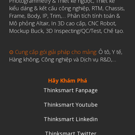
Photogrammetry & Thiết kế ngược
,
Thiết kế
kiểu dáng & kết cấu công nghiệp, RTM, Chassis,
Frame, Body, IP, Trim,…
Phân tích tính toán &
Mô phỏng Altair
,
In 3D cao cấp
,
CNC Robot,
Mockup Buck, 3D Inspecting/QC/Test, Chế tạo.
⊙ Cung cấp gói giải pháp cho mảng:
Ô tô, Y tế,
Hàng không, Công nghiệp và Dịch vụ R&D,…
Hãy Khám Phá
Thinksmart Fanpage
Thinksmart Youtube
Thinksmart Linkedin
Thinksmart Twitter