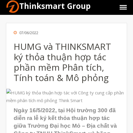
Thinksmart Group
07/06/2022
HUMG và THINKSMART
ký thỏa thuận hợp tác
phần mềm Phân tích,
Tính toán & Mô phỏng
Giới Thiệu
Trang Chủ
Ngày 16/5/2022, tại Hội trường 300 đã
Sản Phẩm
diễn ra lễ ký kết thỏa thuận hợp tác
Máy In 3D Để Bàn Formlabs U.S.
giữa Trường Đại học Mỏ – Địa chất và
Máy In 3D SLA Công Nghiệp