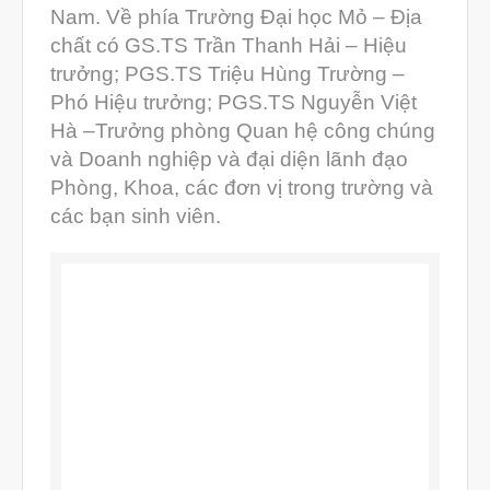
Phân tích lực & Mô phỏng
Nam. Về phía Trường Đại học Mỏ – Địa
3D_Altair
chất có GS.TS Trần Thanh Hải – Hiệu
Dịch Vụ Kiểm Tra Chất Lượng
trưởng; PGS.TS Triệu Hùng Trường –
Mockup Buck
Phó Hiệu trưởng; PGS.TS Nguyễn Việt
Hà –Trưởng phòng Quan hệ công chúng
Dịch vụ thiết kế khuôn đúc
và Doanh nghiệp và đại diện lãnh đạo
Giải Pháp
Phòng, Khoa, các đơn vị trong trường và
Automotive
các bạn sinh viên.
Aerospace
Industries
Marine
Medical
Ứng Dụng
Thư Viện
Video
Liên Hệ