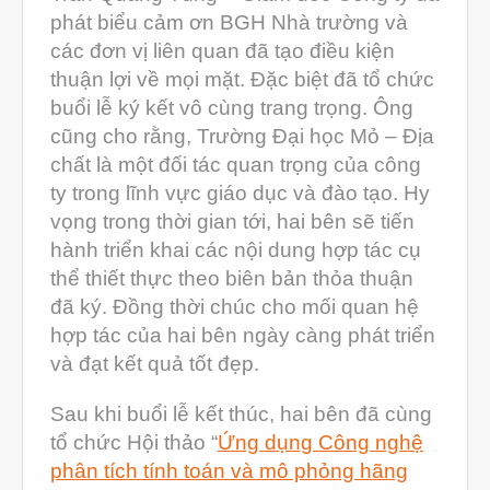
Tháng Bảy 2020
phát biểu cảm ơn BGH Nhà trường và
các đơn vị liên quan đã tạo điều kiện
Tháng Sáu 2020
thuận lợi về mọi mặt. Đặc biệt đã tổ chức
Tháng Năm 2020
buổi lễ ký kết vô cùng trang trọng. Ông
Tháng Tư 2020
cũng cho rằng, Trường Đại học Mỏ – Địa
chất là một đối tác quan trọng của công
Tháng Ba 2020
ty trong lĩnh vực giáo dục và đào tạo. Hy
Tháng Hai 2020
vọng trong thời gian tới, hai bên sẽ tiến
Tháng Một 2020
hành triển khai các nội dung hợp tác cụ
thể thiết thực theo biên bản thỏa thuận
Tháng Mười Hai 2019
đã ký. Đồng thời chúc cho mối quan hệ
Tháng Mười Một 2019
hợp tác của hai bên ngày càng phát triển
Tháng Mười 2019
và đạt kết quả tốt đẹp.
Tháng Chín 2019
Sau khi buổi lễ kết thúc, hai bên đã cùng
Tháng Tám 2019
tổ chức Hội thảo “
Ứng dụng Công nghệ
Tháng Bảy 2019
phân tích tính toán và mô phỏng hãng