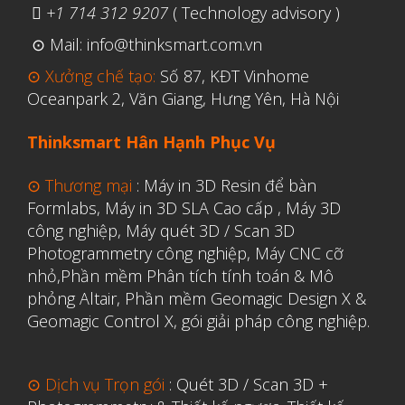
+1 714 312 9207
( Technology advisory )
⊙ Mail: info@thinksmart.com.vn
⊙ Xưởng chế tạo:
Số 87, KĐT Vinhome
Oceanpark 2, Văn Giang, Hưng Yên, Hà Nội
Thinksmart Hân Hạnh Phục Vụ
⊙ Thương mại
:
Máy in 3D Resin để bàn
Formlabs
,
Máy in 3D SLA Cao cấp
,
Máy 3D
công nghiệp
,
Máy quét 3D / Scan 3D
Photogrammetry công nghiệp
,
Máy CNC cỡ
nhỏ,
Phần mềm Phân tích tính toán & Mô
phỏng Altair
,
Phần mềm Geomagic Design X &
Geomagic Control X
,
gói giải pháp công nghiệp.
⊙ Dịch vụ Trọn gói
:
Quét 3D / Scan 3D +