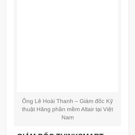
Tháng Mười Một 2023
Tháng Mười 2023
Tháng Chín 2023
Tháng Tám 2023
Tháng Bảy 2023
Tháng Sáu 2023
Tháng Năm 2023
Tháng Tư 2023
Tháng Ba 2023
Tháng Hai 2023
Ông Lê Hoài Thanh – Giám đốc Kỹ
thuật Hãng phần mềm Altair tại Việt
Tháng Một 2023
Nam
Tháng Mười Hai 2022
Tháng Mười Một 2022