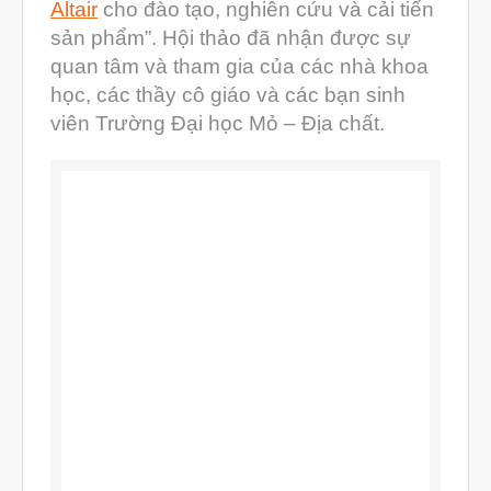
Altair
cho đào tạo, nghiên cứu và cải tiến
Tháng Sáu 2019
sản phẩm”. Hội thảo đã nhận được sự
Tháng Năm 2019
quan tâm và tham gia của các nhà khoa
Tháng Tư 2019
học, các thầy cô giáo và các bạn sinh
viên Trường Đại học Mỏ – Địa chất.
Tháng Ba 2019
Aerospace
Automotive
File 3D
Fuse 1
Giải pháp
Giải pháp ô tô
in 3d cao cấp
Máy in 3D để bàn Formlabs U.S.