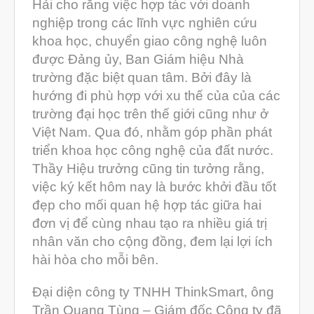
Hải cho rằng việc hợp tác với doanh
Tháng Chín 2021
nghiệp trong các lĩnh vực nghiên cứu
Tháng Tám 2021
khoa học, chuyển giao công nghệ luôn
được Đảng ủy, Ban Giám hiệu Nhà
Tháng Bảy 2021
trường đặc biệt quan tâm. Bởi đây là
Tháng Sáu 2021
hướng đi phù hợp với xu thế của của các
Tháng Năm 2021
trường đại học trên thế giới cũng như ở
Việt Nam. Qua đó, nhằm góp phần phát
Tháng Tư 2021
triển khoa học công nghệ của đất nước.
Tháng Ba 2021
Thầy Hiệu trưởng cũng tin tưởng rằng,
Tháng Một 2021
việc ký kết hôm nay là bước khởi đầu tốt
đẹp cho mối quan hệ hợp tác giữa hai
Tháng Mười Hai 2020
đơn vị để cùng nhau tạo ra nhiều giá trị
Tháng Mười Một 2020
nhân văn cho cộng đồng, đem lại lợi ích
Tháng Mười 2020
hài hòa cho mỗi bên.
Tháng Chín 2020
Đại diện công ty TNHH ThinkSmart, ông
Tháng Tám 2020
Trần Quang Tùng – Giám đốc Công ty đã