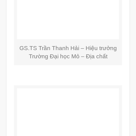
vật liệu in 3D tiếp xúc dầu
GS.TS Trần Thanh Hải – Hiệu trưởng
vật liệu in 3D kháng dung môi
Trường Đại học Mỏ – Địa chất
đánh đổi độ bền và chịu nhiệt
đọc datasheet vật liệu in 3D
phun hạt mài chi tiết in 3D
Tháng Tám 2026
Tháng Bảy 2026
Tháng Năm 2026