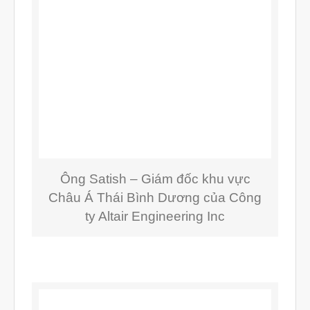
Tháng Hai 2025
Tháng Một 2025
Tháng Mười Hai 2024
Tháng Mười Một 2024
Tháng Mười 2024
Tháng Chín 2024
Tháng Sáu 2024
Ông Satish – Giám đốc khu vực
Tháng Năm 2024
Châu Á Thái Bình Dương của Công
Tháng Tư 2024
ty Altair Engineering Inc
Tháng Ba 2024
Tháng Hai 2024
Tháng Một 2024
Tháng Mười Hai 2023