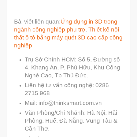
Bài viết liên quan:
Ứng dụng in 3D trong
ngành công nghiệp phụ trợ
,
Thiết kế nội
thất ô tô bằng máy quét 3D cao cấp công
nghiệp
Trụ Sở Chính HCM: Số 5, Đường số
4, Khang An, P. Phú Hữu, Khu Công
Nghệ Cao, Tp Thủ Đức.
Liên hệ tư vấn công nghệ: 0286
2715 968
Mail: info@thinksmart.com.vn
Văn Phòng/Chi Nhánh: Hà Nội, Hải
Phòng, Huế, Đà Nẵng, Vũng Tàu &
Cần Thơ.