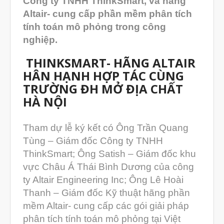
Công ty TNHH ThinkSmart, và hãng
Altair- cung cấp phần mềm phân tích
Máy in 3D EOS
tính toán mô phỏng trong công
Máy in 3D nhựa PEEK EXT 220
nghiệp.
MED | 3D SYSTEM
Máy In 3D FDM Để Bàn & Công
THINKSMART- HÃNG ALTAIR
Nghiệp
HÂN HẠNH HỢP TÁC CÙNG
Bio Printer – In 3D Sinh Học Ứng
TRƯỜNG ĐH MỞ ĐỊA CHẤT
Dụng Lâm Sàng
HÀ NỘI
Máy Quét 3D
Máy In 3D Kim Loại
Tham dự lễ ký kết có Ông Trần Quang
Phân Tích Lực & Mô Phỏng
Tùng – Giám đốc Công ty TNHH
3D_Altair
ThinkSmart; Ông Satish – Giám đốc khu
Phần Mềm Geomagic: Phân Tích
Khuyết Tật RE & QC
vực Châu Á Thái Bình Dương của công
ty Altair Engineering Inc; Ông Lê Hoài
Dịch Vụ
Thanh – Giám đốc Kỹ thuật hãng phần
Dịch Vụ In 3D
mềm Altair- cung cấp các gói giải pháp
Dịch Vụ Quét 3D Cao Cấp & RE
phân tích tính toán mô phỏng tại Việt