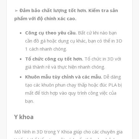
Mockup Buck
➢
Đảm bảo chất lượng tốt hơn. Kiểm tra sản
Dịch vụ thiết kế khuôn đúc
phẩm với độ chính xác cao.
Giải Pháp
Công cụ theo yêu cầu.
Bất cứ khi nào bạn
Automotive
cần đồ gá hoặc dụng cụ khác, bạn có thể in 3D
Aerospace
1 cách nhanh chóng.
Industries
Tổ chức công cụ tốt hơn.
Tổ chức in 3D với
Marine
giá thành rẻ và thực hiện nhanh chóng.
Medical
Khuôn mẫu tùy chỉnh và các mẫu.
Dễ dàng
Ứng Dụng
tạo các khuôn phun chạy thấp hoặc đúc PLA bị
mất để tích hợp vào quy trình công việc của
Thư Viện
bạn.
Video
Liên Hệ
Y khoa
Mô hình in 3D trong Y Khoa giúp cho các chuyên gia