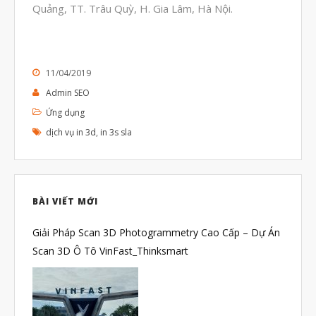
Quảng, TT. Trâu Quỳ, H. Gia Lâm, Hà Nội.
Tháng Mười Hai 2024
Tháng Mười Một 2024
Tháng Mười 2024
11/04/2019
Tháng Chín 2024
Admin SEO
Tháng Sáu 2024
Ứng dụng
dịch vụ in 3d
,
in 3s sla
Tháng Năm 2024
Tháng Tư 2024
Tháng Ba 2024
BÀI VIẾT MỚI
Tháng Hai 2024
Tháng Một 2024
Giải Pháp Scan 3D Photogrammetry Cao Cấp – Dự Án
Scan 3D Ô Tô VinFast_Thinksmart
Tháng Mười Hai 2023
Tháng Mười Một 2023
Tháng Mười 2023