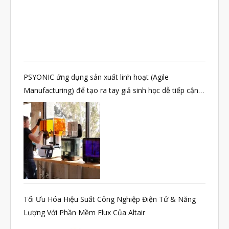
Tháng Tám 2022
Tháng Bảy 2022
Tháng Sáu 2022
Tháng Năm 2022
PSYONIC ứng dụng sản xuất linh hoạt (Agile
Tháng Tư 2022
Manufacturing) để tạo ra tay giả sinh học dễ tiếp cận
Tháng Ba 2022
nhất thế giới
Tháng Hai 2022
Tháng Một 2022
Tháng Mười Hai 2021
Tháng Mười Một 2021
Tháng Mười 2021
Tối Ưu Hóa Hiệu Suất Công Nghiệp Điện Tử & Năng
Tháng Chín 2021
Lượng Với Phần Mềm Flux Của Altair
Tháng Tám 2021