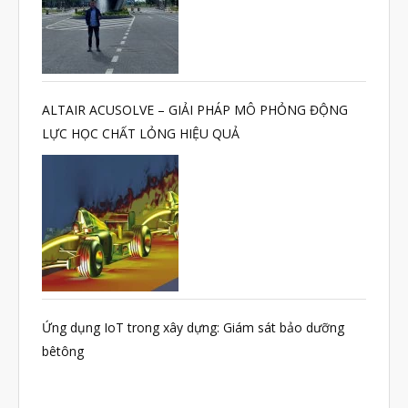
Tháng Chín 2023
Tháng Tám 2023
Tháng Bảy 2023
Tháng Sáu 2023
ALTAIR ACUSOLVE – GIẢI PHÁP MÔ PHỎNG ĐỘNG
LỰC HỌC CHẤT LỎNG HIỆU QUẢ
Tháng Năm 2023
Tháng Tư 2023
Tháng Ba 2023
Tháng Hai 2023
Tháng Một 2023
Tháng Mười Hai 2022
Ứng dụng IoT trong xây dựng: Giám sát bảo dưỡng
Tháng Mười Một 2022
bêtông
Tháng Mười 2022
Tháng Chín 2022