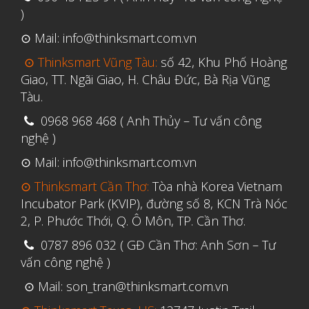
Ứng dụng
)
Vật liệu
⊙ Mail: info@thinksmart.com.vn
Y Tế
⊙ Thinksmart Vũng Tàu:
số 42, Khu Phố Hoàng
Giao, TT. Ngãi Giao, H. Châu Đức, Bà Rịa Vũng
Tàu.
0968 968 468 ( Anh Thủy – Tư vấn công
nghệ )
⊙ Mail: info@thinksmart.com.vn
⊙ Thinksmart Cần Thơ:
Tòa nhà Korea Vietnam
Incubator Park (KVIP), đường số 8, KCN Trà Nóc
2, P. Phước Thới, Q. Ô Môn, TP. Cần Thơ.
0787 896 032 ( GĐ Cần Thơ: Anh Sơn – Tư
vấn công nghệ )
⊙ Mail: son_tran@thinksmart.com.vn