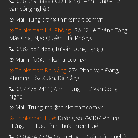
036 549 8888 ( GĐ Hà Nội: Anh Tùng – Tư
Tháng Tư 2019
vấn công nghệ )
Tháng Ba 2019
⊙ Mail: Tung_tran@thinksmart.com.vn
⊙ Thinksmart Hải Phòng:
Số 42 Lê Thánh Tông,
Aerospace
Máy Chai, Ngô Quyền, Hải Phòng.
Automotive
0982 384 468 ( Tư vấn công nghệ )
File 3D
⊙ Mail: info@thinksmart.com.vn
Fuse 1
⊙ Thinksmart Đà Nẵng:
274 Phan Văn Đáng,
Giải pháp
Phường Hòa Xuân, Đà Nẵng
Giải pháp ô tô
097 478 2411( Anh Trung – Tư Vấn Công
Nghệ )
in 3d cao cấp
⊙ Mail: Trung_mai@thinksmart.com.vn
Máy in 3D để bàn Formlabs U.S.
Mô phỏng
⊙ Thinksmart Huế:
Đường số 79/107 Phùng
Hưng, TP Huế, Tỉnh Thừa Thiên Huế.
Triển khai
090 434 23 94 ( Anh Huy- Tư vấn công nghệ