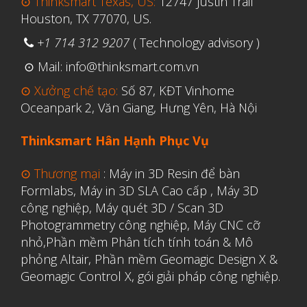
⊙ Thinksmart Texas, US:
12747 Justin Trail
Houston, TX 77070, US.
+1 714 312 9207
( Technology advisory )
⊙ Mail: info@thinksmart.com.vn
⊙ Xưởng chế tạo:
Số 87, KĐT Vinhome
Oceanpark 2, Văn Giang, Hưng Yên, Hà Nội
Thinksmart Hân Hạnh Phục Vụ
⊙ Thương mại
:
Máy in 3D Resin để bàn
Formlabs
,
Máy in 3D SLA Cao cấp
,
Máy 3D
công nghiệp
,
Máy quét 3D / Scan 3D
Photogrammetry công nghiệp
,
Máy CNC cỡ
nhỏ,
Phần mềm Phân tích tính toán & Mô
phỏng Altair
,
Phần mềm Geomagic Design X &
Geomagic Control X
,
gói giải pháp công nghiệp.