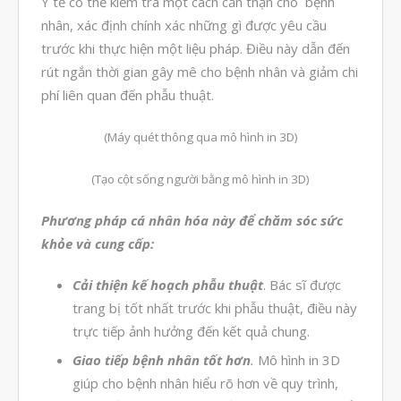
Y tế có thể kiểm tra một cách cẩn thận cho bệnh
nhân, xác định chính xác những gì được yêu cầu
trước khi thực hiện một liệu pháp. Điều này dẫn đến
vật liệu in 3D tiếp xúc dầu
rút ngắn thời gian gây mê cho bệnh nhân và giảm chi
vật liệu in 3D kháng dung môi
phí liên quan đến phẫu thuật.
đánh đổi độ bền và chịu nhiệt
(Máy quét thông qua mô hình in 3D)
đọc datasheet vật liệu in 3D
phun hạt mài chi tiết in 3D
(Tạo cột sống người bằng mô hình in 3D)
Phương pháp cá nhân hóa này để chăm sóc sức
khỏe và cung cấp:
Tháng Tám 2026
Cải thiện kế hoạch phẫu thuật
. Bác sĩ được
Tháng Bảy 2026
trang bị tốt nhất trước khi phẫu thuật, điều này
trực tiếp ảnh hưởng đến kết quả chung.
Tháng Năm 2026
Giao tiếp bệnh nhân tốt hơn
.
Mô hình in 3D
Tháng Tư 2026
giúp cho bệnh nhân hiểu rõ hơn về quy trình,
Tháng Ba 2026