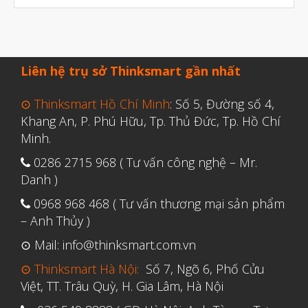
Tháng Năm 2020
Tháng Tư 2020
Tháng Ba 2020
Liên hệ trụ sở Thinksmart gần nhất
Tháng Hai 2020
Tháng Một 2020
⊙ Thinksmart Hồ Chí Minh
: Số 5, Đường số 4,
Khang An, P. Phú Hữu, Tp. Thủ Đức, Tp. Hồ Chí
Tháng Mười Hai 2019
Minh.
Tháng Mười Một 2019
0286 2715 968 ( Tư vấn công nghệ – Mr.
Tháng Mười 2019
Danh )
Tháng Chín 2019
0968 968 468 ( Tư vấn thương mại sản phẩm
Tháng Tám 2019
– Anh Thủy )
Tháng Bảy 2019
⊙ Mail: info@thinksmart.com.vn
Tháng Sáu 2019
⊙ Thinksmart Hà Nội:
Số 7, Ngõ 6, Phố Cửu
Việt, TT. Trâu Quỳ, H. Gia Lâm, Hà Nội
Tháng Năm 2019