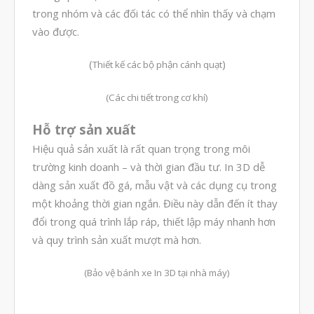
MED | 3D SYSTEM
trong nhóm và các đối tác có thể nhìn thấy và chạm
Máy In 3D FDM Để Bàn & Công
vào được.
Nghiệp
Bio Printer – In 3D Sinh Học Ứng
(
)
Thiết kế các bộ phận cánh quạt
Dụng Lâm Sàng
Máy Quét 3D
(Các chi tiết trong cơ khí)
Máy In 3D Kim Loại
Hỗ trợ sản xuất
Phân Tích Lực & Mô Phỏng
3D_Altair
Hiệu quả sản xuất là rất quan trọng trong môi
trường kinh doanh – và thời gian đầu tư. In 3D dễ
Phần Mềm Geomagic: Phân Tích
Khuyết Tật RE & QC
dàng sản xuất đồ gá, mẫu vật và các dụng cụ trong
Dịch Vụ
một khoảng thời gian ngắn. Điều này dẫn đến ít thay
đổi trong quá trình lắp ráp, thiết lập máy nhanh hơn
Dịch Vụ In 3D
và quy trình sản xuất mượt mà hơn.
Dịch Vụ Quét 3D Cao Cấp & RE
Phân tích lực & Mô phỏng
(Bảo vệ bánh xe In 3D tại nhà máy)
3D_Altair
Dịch Vụ Kiểm Tra Chất Lượng