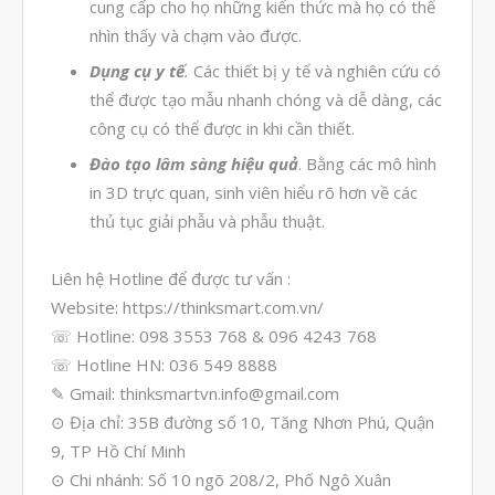
cung cấp cho họ những kiến thức mà họ có thể
Tháng Hai 2026
nhìn thấy và chạm vào được.
Tháng Một 2026
Dụng cụ y tế
.
Các thiết bị y tế và nghiên cứu có
thể được tạo mẫu nhanh chóng và dễ dàng, các
Tháng Mười Hai 2025
công cụ có thể được in khi cần thiết.
Tháng Mười Một 2025
Đào tạo lâm sàng hiệu quả
. Bằng các mô hình
Tháng Mười 2025
in 3D trực quan, sinh viên hiểu rõ hơn về các
Tháng Chín 2025
thủ tục giải phẫu và phẫu thuật.
Tháng Tám 2025
Liên hệ Hotline để được tư vấn :
Tháng Bảy 2025
Website: https://thinksmart.com.vn/
Tháng Sáu 2025
☏ Hotline: 098 3553 768 & 096 4243 768
☏ Hotline HN: 036 549 8888
Tháng Tư 2025
✎ Gmail: thinksmartvn.info@gmail.com
Tháng Ba 2025
⊙ Địa chỉ: 35B đường số 10, Tăng Nhơn Phú, Quận
Tháng Hai 2025
9, TP Hồ Chí Minh
⊙ Chi nhánh: Số 10 ngõ 208/2, Phố Ngô Xuân
Tháng Một 2025