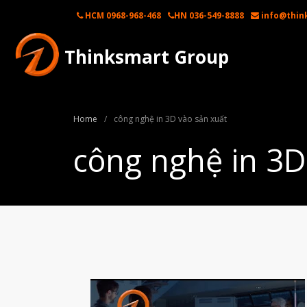
HCM 0968-968-468
HN 036-549-8888
info@thin
Thinksmart Group
Home
/
công nghệ in 3D vào sản xuất
công nghệ in 3D