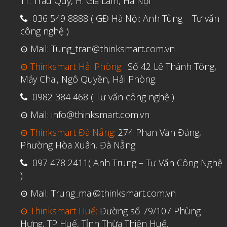
TT. Trâu Quỳ, H. Gia Lâm, Hà Nội
036 549 8888 ( GĐ Hà Nội: Anh Tùng – Tư vấn
công nghệ )
⊙ Mail: Tung_tran@thinksmart.com.vn
⊙ Thinksmart Hải Phòng:
Số 42 Lê Thánh Tông,
Máy Chai, Ngô Quyền, Hải Phòng.
0982 384 468 ( Tư vấn công nghệ )
⊙ Mail: info@thinksmart.com.vn
⊙ Thinksmart Đà Nẵng:
274 Phan Văn Đáng,
Phường Hòa Xuân, Đà Nẵng
097 478 2411( Anh Trung – Tư Vấn Công Nghệ
)
⊙ Mail: Trung_mai@thinksmart.com.vn
⊙ Thinksmart Huế:
Đường số 79/107 Phùng
Hưng, TP Huế, Tỉnh Thừa Thiên Huế.