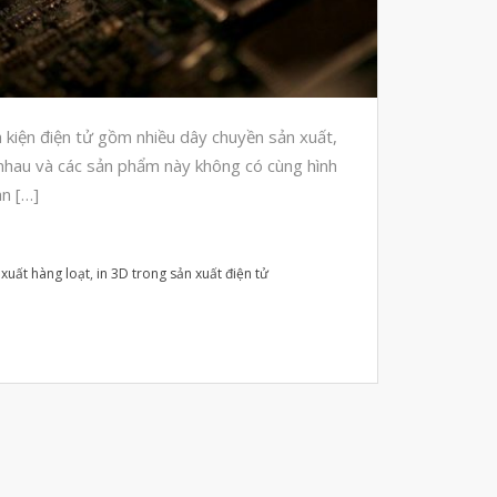
Automotive
Aerospace
Industries
Marine
 kiện điện tử gồm nhiều dây chuyền sản xuất,
Medical
nhau và các sản phẩm này không có cùng hình
Ứng Dụng
an […]
Thư Viện
Video
 xuất hàng loạt
,
in 3D trong sản xuất điện tử
Liên Hệ
vật liệu in 3D tiếp xúc dầu
vật liệu in 3D kháng dung môi