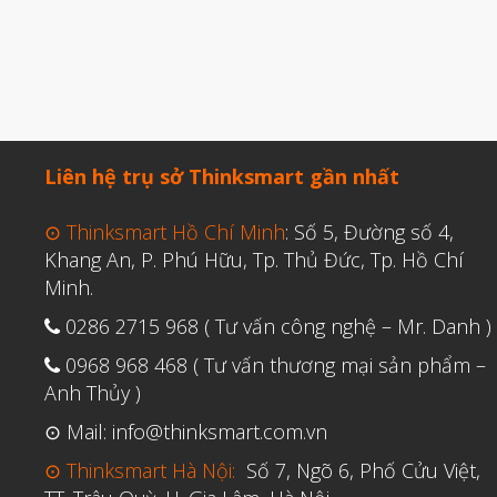
Liên hệ trụ sở Thinksmart gần nhất
⊙ Thinksmart Hồ Chí Minh
: Số 5, Đường số 4,
Khang An, P. Phú Hữu, Tp. Thủ Đức, Tp. Hồ Chí
Minh.
0286 2715 968 ( Tư vấn công nghệ – Mr. Danh )
0968 968 468 ( Tư vấn thương mại sản phẩm –
Anh Thủy )
⊙ Mail: info@thinksmart.com.vn
⊙ Thinksmart Hà Nội:
Số 7, Ngõ 6, Phố Cửu Việt,