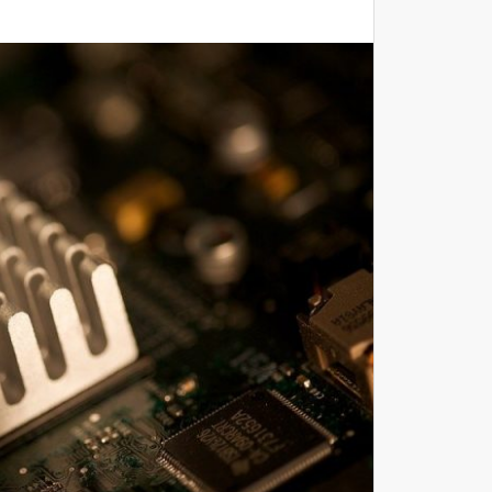
Máy Quét 3D
Máy In 3D Kim Loại
Phân Tích Lực & Mô Phỏng
3D_Altair
Phần Mềm Geomagic: Phân Tích
Khuyết Tật RE & QC
Dịch Vụ
Dịch Vụ In 3D
Dịch Vụ Quét 3D Cao Cấp & RE
Phân tích lực & Mô phỏng
3D_Altair
Dịch Vụ Kiểm Tra Chất Lượng
Mockup Buck
Dịch vụ thiết kế khuôn đúc
Giải Pháp