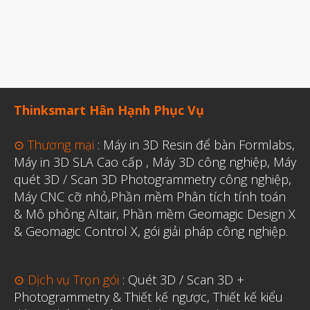
Thinksmart Hân Hạnh Phục Vụ
⊙ Thương mại
:
Máy in 3D Resin để bàn Formlabs
,
Máy in 3D SLA Cao cấp
,
Máy 3D công nghiệp
,
Máy
quét 3D / Scan 3D Photogrammetry công nghiệp
,
Máy CNC cỡ nhỏ,
Phần mềm Phân tích tính toán
& Mô phỏng Altair
,
Phần mềm Geomagic Design X
& Geomagic Control X
,
gói giải pháp công nghiệp.
⊙ Dịch vụ Trọn gói
:
Quét 3D / Scan 3D +
Photogrammetry & Thiết kế ngược
,
Thiết kế kiểu