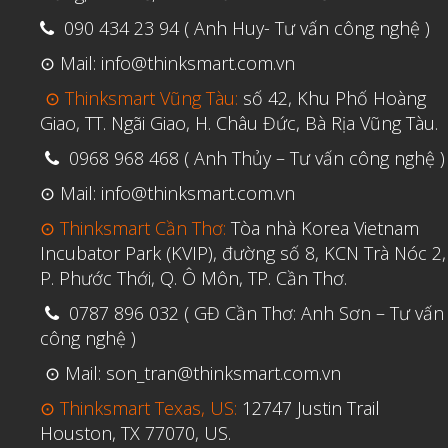
090 434 23 94 ( Anh Huy- Tư vấn công nghệ )
⊙ Mail: info@thinksmart.com.vn
⊙ Thinksmart Vũng Tàu:
số 42, Khu Phố Hoàng
Giao, TT. Ngãi Giao, H. Châu Đức, Bà Rịa Vũng Tàu.
0968 968 468 ( Anh Thủy – Tư vấn công nghệ )
⊙ Mail: info@thinksmart.com.vn
⊙ Thinksmart Cần Thơ:
Tòa nhà Korea Vietnam
Incubator Park (KVIP), đường số 8, KCN Trà Nóc 2,
P. Phước Thới, Q. Ô Môn, TP. Cần Thơ.
0787 896 032 ( GĐ Cần Thơ: Anh Sơn – Tư vấn
công nghệ )
⊙ Mail: son_tran@thinksmart.com.vn
⊙ Thinksmart Texas, US:
12747 Justin Trail
Houston, TX 77070, US.