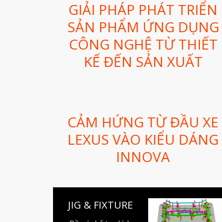
GIẢI PHÁP PHÁT TRIỂN
SẢN PHẨM ỨNG DỤNG
CÔNG NGHỆ TỪ THIẾT
KẾ ĐẾN SẢN XUẤT
CẢM HỨNG TỪ ĐẦU XE
LEXUS VÀO KIỂU DÁNG
INNOVA
JIG & FIXTURE