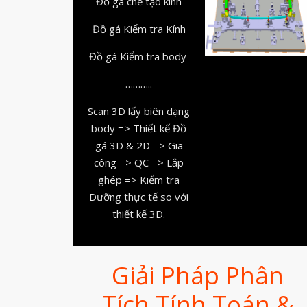
Đồ gá chế tạo kính
Đồ gá Kiểm tra Kính
Đồ gá Kiểm tra body
………..
Scan 3D lấy biên dạng
body => Thiết kế Đồ
gá 3D & 2D => Gia
công => QC => Lắp
ghép => Kiểm tra
Dưỡng thực tế so với
thiết kế 3D.
Giải Pháp Phân
Tích Tính Toán &