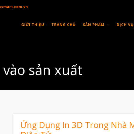
ksmart.com.vn
GIỚI THIỆU
TRANG CHỦ
SẢN PHẨM
DỊCH VỤ
 vào sản xuất
Ứng Dụng In 3D Trong Nhà M