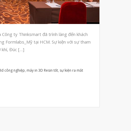
Automotive
Aerospace
Industries
Marine
 Công ty Thinksmart đã trình làng đến khách
Medical
ng Formlabs_Mỹ tại HCM. Sự kiện với sự tham
 khí, Đúc […]
Ứng Dụng
Thư Viện
Video
3d công nghiệp
,
máy in 3D Resin tốt
,
sự kiện ra mắt
Liên Hệ
vật liệu in 3D tiếp xúc dầu
vật liệu in 3D kháng dung môi