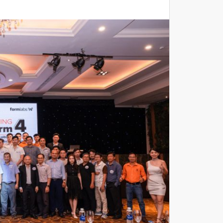
Máy Quét 3D
Máy In 3D Kim Loại
Phân Tích Lực & Mô Phỏng
3D_Altair
Phần Mềm Geomagic: Phân Tích
Khuyết Tật RE & QC
Dịch Vụ
Dịch Vụ In 3D
Dịch Vụ Quét 3D Cao Cấp & RE
Phân tích lực & Mô phỏng
3D_Altair
Dịch Vụ Kiểm Tra Chất Lượng
Mockup Buck
Dịch vụ thiết kế khuôn đúc
Giải Pháp