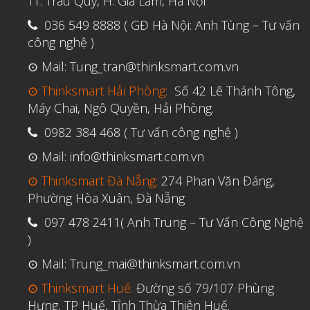
TT. Trâu Quỳ, H. Gia Lâm, Hà Nội
036 549 8888 ( GĐ Hà Nội: Anh Tùng – Tư vấn
công nghệ )
⊙ Mail: Tung_tran@thinksmart.com.vn
⊙ Thinksmart Hải Phòng:
Số 42 Lê Thánh Tông,
Máy Chai, Ngô Quyền, Hải Phòng.
0982 384 468 ( Tư vấn công nghệ )
⊙ Mail: info@thinksmart.com.vn
⊙ Thinksmart Đà Nẵng:
274 Phan Văn Đáng,
Phường Hòa Xuân, Đà Nẵng
097 478 2411( Anh Trung – Tư Vấn Công Nghệ
)
⊙ Mail: Trung_mai@thinksmart.com.vn
⊙ Thinksmart Huế:
Đường số 79/107 Phùng
Hưng, TP Huế, Tỉnh Thừa Thiên Huế.