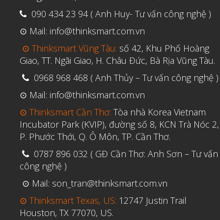
090 434 23 94 ( Anh Huy- Tư vấn công nghệ )
⊙ Mail: info@thinksmart.com.vn
⊙ Thinksmart Vũng Tàu:
số 42, Khu Phố Hoàng
Giao, TT. Ngãi Giao, H. Châu Đức, Bà Rịa Vũng Tàu.
0968 968 468 ( Anh Thủy – Tư vấn công nghệ )
⊙ Mail: info@thinksmart.com.vn
⊙ Thinksmart Cần Thơ:
Tòa nhà Korea Vietnam
Incubator Park (KVIP), đường số 8, KCN Trà Nóc 2,
P. Phước Thới, Q. Ô Môn, TP. Cần Thơ.
0787 896 032 ( GĐ Cần Thơ: Anh Sơn – Tư vấn
công nghệ )
⊙ Mail: son_tran@thinksmart.com.vn
⊙ Thinksmart Texas, US:
12747 Justin Trail
Houston, TX 77070, US.