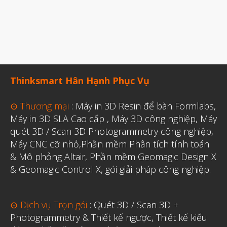
Thinksmart Hân Hạnh Phục Vụ
⊙ Thương mại
:
Máy in 3D Resin để bàn Formlabs
,
Máy in 3D SLA Cao cấp
,
Máy 3D công nghiệp
,
Máy
quét 3D / Scan 3D Photogrammetry công nghiệp
,
Máy CNC cỡ nhỏ,
Phần mềm Phân tích tính toán
& Mô phỏng Altair
,
Phần mềm Geomagic Design X
& Geomagic Control X
,
gói giải pháp công nghiệp.
⊙ Dịch vụ Trọn gói
:
Quét 3D / Scan 3D +
Photogrammetry & Thiết kế ngược
,
Thiết kế kiểu