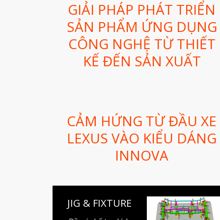
GIẢI PHÁP PHÁT TRIỂN
SẢN PHẨM ỨNG DỤNG
CÔNG NGHỆ TỪ THIẾT
KẾ ĐẾN SẢN XUẤT
CẢM HỨNG TỪ ĐẦU XE
LEXUS VÀO KIỂU DÁNG
INNOVA
JIG & FIXTURE