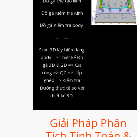
Đồ gá chế tạo kính
Đồ gá Kiểm tra Kính
Đồ gá Kiểm tra body
………..
Scan 3D lấy biên dạng
body => Thiết kế Đồ
gá 3D & 2D => Gia
công => QC => Lắp
ghép => Kiểm tra
Dưỡng thực tế so với
thiết kế 3D.
Giải Pháp Phân
Tích Tính Toán &