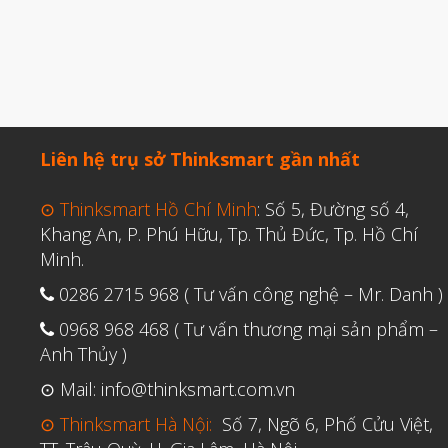
Liên hệ trụ sở Thinksmart gần nhất
⊙ Thinksmart Hồ Chí Minh
: Số 5, Đường số 4,
Khang An, P. Phú Hữu, Tp. Thủ Đức, Tp. Hồ Chí
Minh.
0286 2715 968 ( Tư vấn công nghệ – Mr. Danh )
0968 968 468 ( Tư vấn thương mại sản phẩm –
Anh Thủy )
⊙ Mail: info@thinksmart.com.vn
⊙ Thinksmart Hà Nội:
Số 7, Ngõ 6, Phố Cửu Việt,