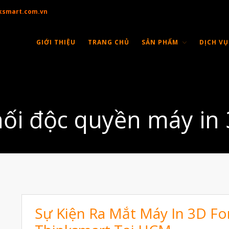
ksmart.com.vn
GIỚI THIỆU
TRANG CHỦ
SẢN PHẨM
DỊCH VỤ
ối độc quyền máy in
Sự Kiện Ra Mắt Máy In 3D F