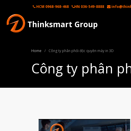
HCM 0968-968-468
HN 036-549-8888
info@thin
Thinksmart Group
Home
/
Công ty phân phối độc quyền máy in 3D
Công ty phân ph