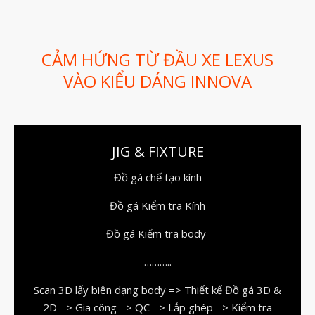
Dịch vụ thiết kế khuôn đúc
Giải Pháp
Automotive
CẢM HỨNG TỪ ĐẦU XE LEXUS
Aerospace
VÀO KIỂU DÁNG INNOVA
Industries
Marine
Medical
JIG & FIXTURE
Ứng Dụng
Đồ gá chế tạo kính
Thư Viện
Đồ gá Kiểm tra Kính
Video
Liên Hệ
Đồ gá Kiểm tra body
………..
Scan 3D lấy biên dạng body => Thiết kế Đồ gá 3D &
2D => Gia công => QC => Lắp ghép => Kiểm tra