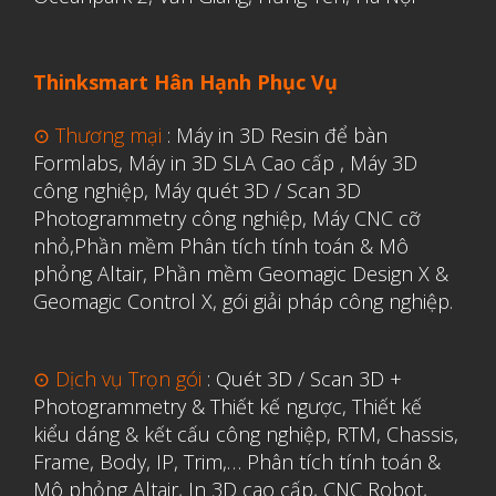
Aerospace
Thinksmart Hân Hạnh Phục Vụ
Automotive
⊙ Thương mại
:
Máy in 3D Resin để bàn
File 3D
Formlabs
,
Máy in 3D SLA Cao cấp
,
Máy 3D
Fuse 1
công nghiệp
,
Máy quét 3D / Scan 3D
Photogrammetry công nghiệp
,
Máy CNC cỡ
Giải pháp
nhỏ,
Phần mềm Phân tích tính toán & Mô
Giải pháp ô tô
phỏng Altair
,
Phần mềm Geomagic Design X &
in 3d cao cấp
Geomagic Control X
,
gói giải pháp công nghiệp.
Máy in 3D để bàn Formlabs U.S.
Mô phỏng
⊙ Dịch vụ Trọn gói
:
Quét 3D / Scan 3D +
Photogrammetry & Thiết kế ngược
,
Thiết kế
Triển khai
kiểu dáng & kết cấu công nghiệp, RTM, Chassis,
Ứng dụng
Frame, Body, IP, Trim,…
Phân tích tính toán &
Mô phỏng Altair
,
In 3D cao cấp
,
CNC Robot,
Vật liệu