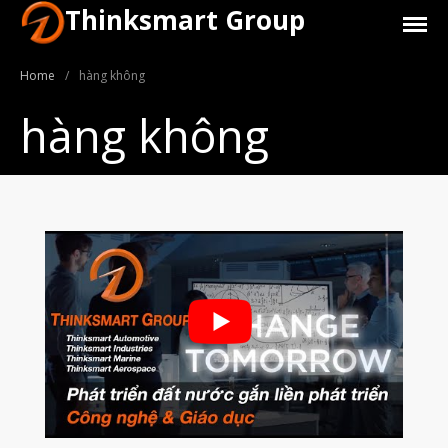
Thinksmart Group
Home
/
hàng không
hàng không
Giới Thiệu
Trang Chủ
Sản Phẩm
Máy In 3D Để Bàn Formlabs U.S.
Máy In 3D SLA Công Nghiệp
Máy in 3D EOS
Máy in 3D nhựa PEEK EXT 220
MED | 3D SYSTEM
Máy In 3D FDM Để Bàn & Công