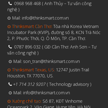
0968 968 468 ( Anh Thủy – Tư vấn công
Tháng Ba 2020
nghệ )
Tháng Hai 2020
⊙ Mail: info@thinksmart.com.vn
Tháng Một 2020
⊙ Thinksmart Cần Thơ:
Tòa nhà Korea Vietnam
Incubator Park (KVIP), đường số 8, KCN Trà Nóc
Tháng Mười Hai 2019
2, P. Phước Thới, Q. Ô Môn, TP. Cần Thơ.
Tháng Mười Một 2019
0787 896 032 ( GĐ Cần Thơ: Anh Sơn – Tư
Tháng Mười 2019
vấn công nghệ )
Tháng Chín 2019
⊙ Mail: son_tran@thinksmart.com.vn
Tháng Tám 2019
⊙ Thinksmart Texas, US:
12747 Justin Trail
Tháng Bảy 2019
Houston, TX 77070, US.
Tháng Sáu 2019
+1 714 312 9207
( Technology advisory )
Tháng Năm 2019
⊙ Mail: info@thinksmart.com.vn
Tháng Tư 2019
⊙ Xưởng chế tạo:
Số 87, KĐT Vinhome
Oceanpark 2, Văn Giang, Hưng Yên, Hà Nội
Tháng Ba 2019