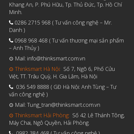
Tháng Bảy 2022
Khang An, P. Phú Hữu, Tp. Thủ Đức, Tp. Hồ Chí
Minh.
Tháng Sáu 2022
0286 2715 968 ( Tư vấn công nghệ – Mr.
Tháng Năm 2022
Danh )
Tháng Tư 2022
0968 968 468 ( Tư vấn thương mại sản phẩm
Tháng Ba 2022
– Anh Thủy )
Tháng Hai 2022
⊙ Mail: info@thinksmart.com.vn
Tháng Một 2022
⊙ Thinksmart Hà Nội:
Số 7, Ngõ 6, Phố Cửu
Tháng Mười Hai 2021
Việt, TT. Trâu Quỳ, H. Gia Lâm, Hà Nội
Tháng Mười Một 2021
036 549 8888 ( GĐ Hà Nội: Anh Tùng – Tư
vấn công nghệ )
Tháng Mười 2021
⊙ Mail: Tung_tran@thinksmart.com.vn
Tháng Chín 2021
Tháng Tám 2021
⊙ Thinksmart Hải Phòng:
Số 42 Lê Thánh Tông,
Máy Chai, Ngô Quyền, Hải Phòng.
Tháng Bảy 2021
0982 384 468 ( Tư vấn công nghệ )