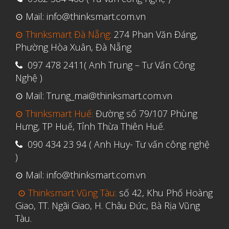
Tháng Sáu 2021
⊙ Mail: info@thinksmart.com.vn
Tháng Năm 2021
⊙ Thinksmart Đà Nẵng:
274 Phan Văn Đáng,
Tháng Tư 2021
Phường Hòa Xuân, Đà Nẵng
Tháng Ba 2021
097 478 2411( Anh Trung – Tư Vấn Công
Tháng Một 2021
Nghệ )
Tháng Mười Hai 2020
⊙ Mail: Trung_mai@thinksmart.com.vn
Tháng Mười Một 2020
⊙ Thinksmart Huế:
Đường số 79/107 Phùng
Tháng Mười 2020
Hưng, TP Huế, Tỉnh Thừa Thiên Huế.
Tháng Chín 2020
090 434 23 94 ( Anh Huy- Tư vấn công nghệ
)
Tháng Tám 2020
⊙ Mail: info@thinksmart.com.vn
Tháng Bảy 2020
⊙ Thinksmart Vũng Tàu:
số 42, Khu Phố Hoàng
Tháng Sáu 2020
Giao, TT. Ngãi Giao, H. Châu Đức, Bà Rịa Vũng
Tháng Năm 2020
Tàu.
Tháng Tư 2020