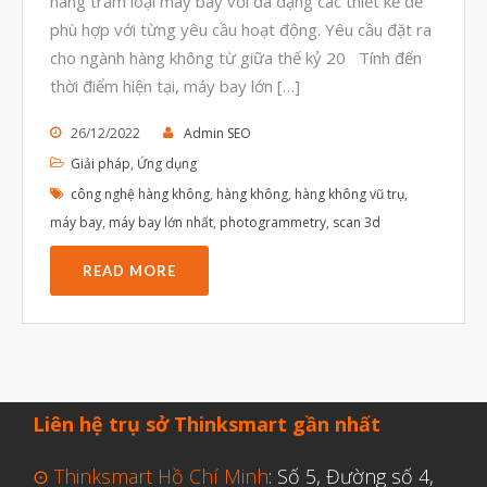
hàng trăm loại máy bay với đa dạng các thiết kế để
Tháng Tám 2023
phù hợp với từng yêu cầu hoạt động. Yêu cầu đặt ra
Tháng Bảy 2023
cho ngành hàng không từ giữa thế kỷ 20 Tính đến
Tháng Sáu 2023
thời điểm hiện tại, máy bay lớn […]
Tháng Năm 2023
26/12/2022
Admin SEO
Tháng Tư 2023
Giải pháp
,
Ứng dụng
công nghệ hàng không
,
hàng không
,
hàng không vũ trụ
,
Tháng Ba 2023
máy bay
,
máy bay lớn nhất
,
photogrammetry
,
scan 3d
Tháng Hai 2023
Tháng Một 2023
READ MORE
Tháng Mười Hai 2022
Tháng Mười Một 2022
Tháng Mười 2022
Tháng Chín 2022
Liên hệ trụ sở Thinksmart gần nhất
Tháng Tám 2022
⊙ Thinksmart Hồ Chí Minh
: Số 5, Đường số 4,