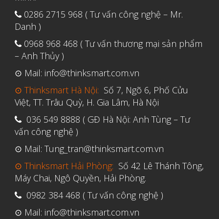
Tháng Sáu 2021
0286 2715 968 ( Tư vấn công nghệ – Mr.
Tháng Năm 2021
Danh )
Tháng Tư 2021
0968 968 468 ( Tư vấn thương mại sản phẩm
Tháng Ba 2021
– Anh Thủy )
Tháng Một 2021
⊙ Mail: info@thinksmart.com.vn
Tháng Mười Hai 2020
⊙ Thinksmart Hà Nội:
Số 7, Ngõ 6, Phố Cửu
Việt, TT. Trâu Quỳ, H. Gia Lâm, Hà Nội
Tháng Mười Một 2020
036 549 8888 ( GĐ Hà Nội: Anh Tùng – Tư
Tháng Mười 2020
vấn công nghệ )
Tháng Chín 2020
⊙ Mail: Tung_tran@thinksmart.com.vn
Tháng Tám 2020
⊙ Thinksmart Hải Phòng:
Số 42 Lê Thánh Tông,
Tháng Bảy 2020
Máy Chai, Ngô Quyền, Hải Phòng.
Tháng Sáu 2020
0982 384 468 ( Tư vấn công nghệ )
Tháng Năm 2020
⊙ Mail: info@thinksmart.com.vn