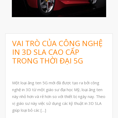
Tháng Mười Một 2024
Tháng Mười 2024
Tháng Chín 2024
Tháng Sáu 2024
Tháng Năm 2024
VAI TRÒ CỦA CÔNG NGHỆ
IN 3D SLA CAO CẤP
Tháng Tư 2024
TRONG THỜI ĐẠI 5G
Tháng Ba 2024
Tháng Hai 2024
Tháng Một 2024
Một loại ăng ten 5G mới đã được tạo ra bởi công
Tháng Mười Hai 2023
nghệ in 3D từ một giáo sư đại học Mỹ, loại ăng ten
Tháng Mười Một 2023
này nhỏ hơn và rẻ hơn so với thiết bị ngày nay. Theo
vị giáo sư này việc sử dụng các kỹ thuật in 3D SLA
Tháng Mười 2023
giúp loại bỏ các […]
Tháng Chín 2023