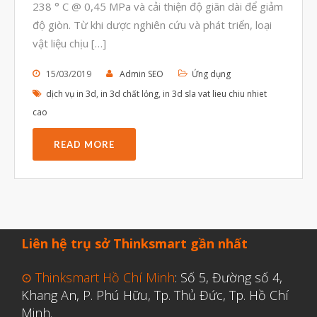
238 ° C @ 0,45 MPa và cải thiện độ giãn dài để giảm
Tháng Bảy 2022
độ giòn. Từ khi dược nghiên cứu và phát triển, loại
Tháng Sáu 2022
vật liệu chịu […]
Tháng Năm 2022
15/03/2019
Admin SEO
Ứng dụng
Tháng Tư 2022
dịch vụ in 3d
,
in 3d chất lỏng
,
in 3d sla vat lieu chiu nhiet
Tháng Ba 2022
cao
Tháng Hai 2022
READ MORE
Tháng Một 2022
Tháng Mười Hai 2021
Tháng Mười Một 2021
Tháng Mười 2021
Liên hệ trụ sở Thinksmart gần nhất
Tháng Chín 2021
Tháng Tám 2021
⊙ Thinksmart Hồ Chí Minh
: Số 5, Đường số 4,
Khang An, P. Phú Hữu, Tp. Thủ Đức, Tp. Hồ Chí
Tháng Bảy 2021
Minh.