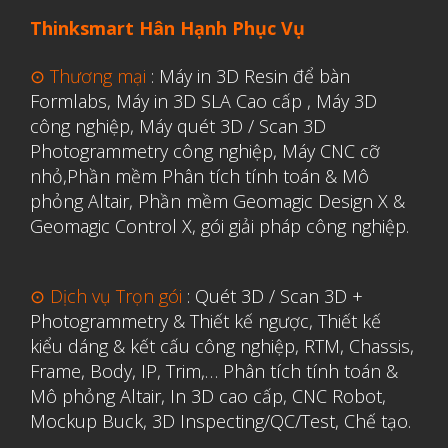
Thinksmart Hân Hạnh Phục Vụ
Y Tế
⊙ Thương mại
:
Máy in 3D Resin để bàn
Formlabs
,
Máy in 3D SLA Cao cấp
,
Máy 3D
công nghiệp
,
Máy quét 3D / Scan 3D
Photogrammetry công nghiệp
,
Máy CNC cỡ
nhỏ,
Phần mềm Phân tích tính toán & Mô
phỏng Altair
,
Phần mềm Geomagic Design X &
Geomagic Control X
,
gói giải pháp công nghiệp.
⊙ Dịch vụ Trọn gói
:
Quét 3D / Scan 3D +
Photogrammetry & Thiết kế ngược
,
Thiết kế
kiểu dáng & kết cấu công nghiệp, RTM, Chassis,
Frame, Body, IP, Trim,…
Phân tích tính toán &
Mô phỏng Altair
,
In 3D cao cấp
,
CNC Robot,
Mockup Buck, 3D Inspecting/QC/Test, Chế tạo.