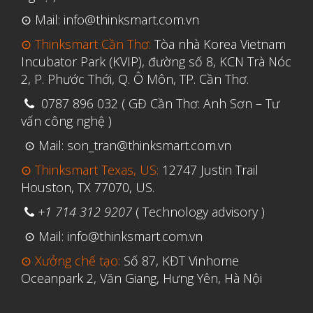
⊙ Mail: info@thinksmart.com.vn
⊙ Thinksmart Cần Thơ:
Tòa nhà Korea Vietnam
Aerospace
Incubator Park (KVIP), đường số 8, KCN Trà Nóc
Automotive
2, P. Phước Thới, Q. Ô Môn, TP. Cần Thơ.
File 3D
0787 896 032 ( GĐ Cần Thơ: Anh Sơn – Tư
vấn công nghệ )
Fuse 1
Giải pháp
⊙ Mail: son_tran@thinksmart.com.vn
Giải pháp ô tô
⊙ Thinksmart Texas, US:
12747 Justin Trail
Houston, TX 77070, US.
in 3d cao cấp
+1 714 312 9207
( Technology advisory )
Máy in 3D để bàn Formlabs U.S.
⊙ Mail: info@thinksmart.com.vn
Mô phỏng
⊙ Xưởng chế tạo:
Số 87, KĐT Vinhome
Triển khai
Oceanpark 2, Văn Giang, Hưng Yên, Hà Nội
Ứng dụng
Vật liệu