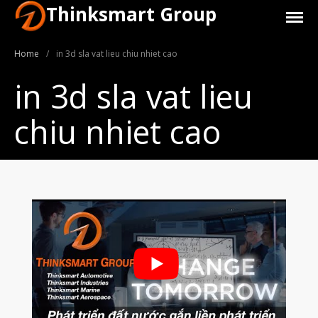
Thinksmart Group
Home
/
in 3d sla vat lieu chiu nhiet cao
in 3d sla vat lieu
chiu nhiet cao
Giới Thiệu
Trang Chủ
Sản Phẩm
Máy In 3D Để Bàn Formlabs U.S.
Máy In 3D SLA Công Nghiệp
Máy in 3D EOS
Máy in 3D nhựa PEEK EXT 220
MED | 3D SYSTEM
Máy In 3D FDM Để Bàn & Công