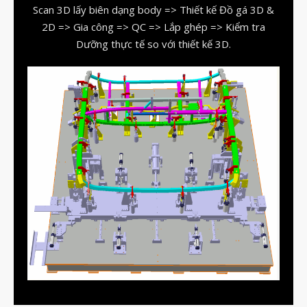
Scan 3D lấy biên dạng body => Thiết kế Đồ gá 3D &
vật liệu in 3D tiếp xúc dầu
2D => Gia công => QC => Lắp ghép => Kiểm tra
vật liệu in 3D kháng dung môi
Dưỡng thực tế so với thiết kế 3D.
đánh đổi độ bền và chịu nhiệt
đọc datasheet vật liệu in 3D
phun hạt mài chi tiết in 3D
Tháng Tám 2026
Tháng Bảy 2026
Tháng Năm 2026
Tháng Tư 2026
Tháng Ba 2026
Tháng Hai 2026