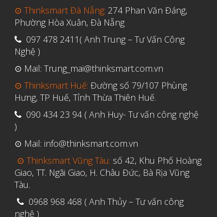
Tháng Tư 2020
⊙ Thinksmart Đà Nẵng:
274 Phan Văn Đáng,
Tháng Ba 2020
Phường Hòa Xuân, Đà Nẵng
Tháng Hai 2020
097 478 2411( Anh Trung – Tư Vấn Công
Nghệ )
Tháng Một 2020
⊙ Mail: Trung_mai@thinksmart.com.vn
Tháng Mười Hai 2019
⊙ Thinksmart Huế:
Đường số 79/107 Phùng
Tháng Mười Một 2019
Hưng, TP Huế, Tỉnh Thừa Thiên Huế.
Tháng Mười 2019
090 434 23 94 ( Anh Huy- Tư vấn công nghệ
Tháng Chín 2019
)
Tháng Tám 2019
⊙ Mail: info@thinksmart.com.vn
Tháng Bảy 2019
⊙ Thinksmart Vũng Tàu:
số 42, Khu Phố Hoàng
Tháng Sáu 2019
Giao, TT. Ngãi Giao, H. Châu Đức, Bà Rịa Vũng
Tàu.
Tháng Năm 2019
Tháng Tư 2019
0968 968 468 ( Anh Thủy – Tư vấn công
nghệ )
Tháng Ba 2019