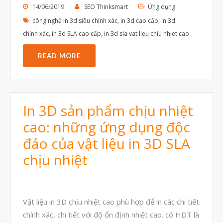
Tháng Tám 2023
14/06/2019
SEO Thinksmart
Ứng dụng
công nghệ in 3d siêu chính xác
,
in 3d cao cấp
,
in 3d
Tháng Bảy 2023
chính xác
,
in 3d SLA cao cấp
,
in 3d sla vat lieu chiu nhiet cao
Tháng Sáu 2023
READ MORE
Tháng Năm 2023
Tháng Tư 2023
Tháng Ba 2023
In 3D sản phẩm chịu nhiệt
Tháng Hai 2023
cao: những ứng dụng độc
Tháng Một 2023
đáo của vật liệu in 3D SLA
Tháng Mười Hai 2022
chịu nhiệt
Tháng Mười Một 2022
Tháng Mười 2022
Tháng Chín 2022
Vật liệu in 3D chịu nhiệt cao phù hợp để in các chi tiết
Tháng Tám 2022
chính xác, chi tiết với độ ổn định nhiệt cao. có HDT là