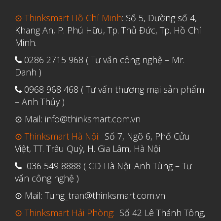
Tháng Sáu 2021
⊙ Thinksmart Hồ Chí Minh
: Số 5, Đường số 4,
Tháng Năm 2021
Khang An, P. Phú Hữu, Tp. Thủ Đức, Tp. Hồ Chí
Tháng Tư 2021
Minh.
Tháng Ba 2021
0286 2715 968 ( Tư vấn công nghệ – Mr.
Danh )
Tháng Một 2021
0968 968 468 ( Tư vấn thương mại sản phẩm
Tháng Mười Hai 2020
– Anh Thủy )
Tháng Mười Một 2020
⊙ Mail: info@thinksmart.com.vn
Tháng Mười 2020
⊙ Thinksmart Hà Nội:
Số 7, Ngõ 6, Phố Cửu
Tháng Chín 2020
Việt, TT. Trâu Quỳ, H. Gia Lâm, Hà Nội
Tháng Tám 2020
036 549 8888 ( GĐ Hà Nội: Anh Tùng – Tư
Tháng Bảy 2020
vấn công nghệ )
Tháng Sáu 2020
⊙ Mail: Tung_tran@thinksmart.com.vn
Tháng Năm 2020
⊙ Thinksmart Hải Phòng:
Số 42 Lê Thánh Tông,