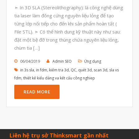
Tháng Bảy 2022
➣ In 3D SLA (Stereolithography): là công nghệ dùng
Tháng Sáu 2022
tia laser làm đông cứng nguyên liệu lỏng để tạo
từng lớp nối tiếp cho đến khi sản phẩm hoàn tất (
Tháng Năm 2022
File STL). ➣ Có thể hình dung kỹ thuật này như sau:
Tháng Tư 2022
đặt một bệ đỡ trong thùng chứa nguyên liệu lỏng,
Tháng Ba 2022
chùm tia […]
Tháng Hai 2022
06/04/2019
Admin SEO
Ứng dụng
Tháng Một 2022
in 3s sla
,
in fdm
,
kiểm tra 3d
,
QC
,
quét 3d
,
scan 3d
,
sla vs
Tháng Mười Hai 2021
fdm
,
thiết kế kiểu dáng va kết cấu công nghiep
Tháng Mười Một 2021
READ MORE
Tháng Mười 2021
Tháng Chín 2021
Tháng Tám 2021
Tháng Bảy 2021
Liên hệ trụ sở Thinksmart gần nhất