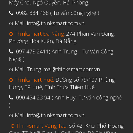
Tháng Tư 2020
Máy Chai, Ngô Quyền, Hải Phòng.
Tháng Ba 2020
0982 384 468 ( Tư vấn công nghệ )
Tháng Hai 2020
⊙ Mail: info@thinksmart.com.vn
Tháng Một 2020
⊙ Thinksmart Đà Nẵng:
274 Phan Văn Đáng,
Phường Hòa Xuân, Đà Nẵng
Tháng Mười Hai 2019
097 478 2411( Anh Trung – Tư Vấn Công
Tháng Mười Một 2019
Nghệ )
Tháng Mười 2019
⊙ Mail: Trung_mai@thinksmart.com.vn
Tháng Chín 2019
⊙ Thinksmart Huế:
Đường số 79/107 Phùng
Tháng Tám 2019
Hưng, TP Huế, Tỉnh Thừa Thiên Huế.
Tháng Bảy 2019
090 434 23 94 ( Anh Huy- Tư vấn công nghệ
Tháng Sáu 2019
)
Tháng Năm 2019
⊙ Mail: info@thinksmart.com.vn
Tháng Tư 2019
⊙ Thinksmart Vũng Tàu:
số 42, Khu Phố Hoàng