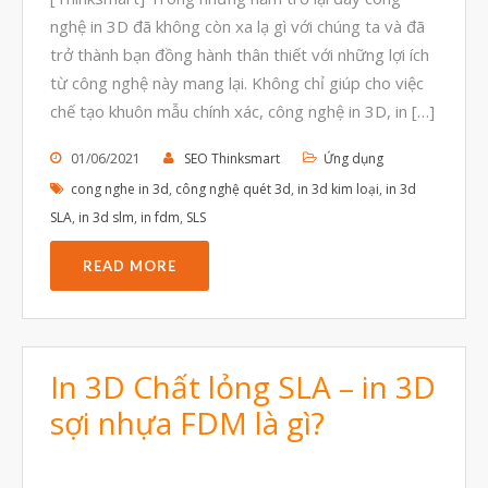
Tháng Tám 2023
nghệ in 3D đã không còn xa lạ gì với chúng ta và đã
Tháng Bảy 2023
trở thành bạn đồng hành thân thiết với những lợi ích
từ công nghệ này mang lại. Không chỉ giúp cho việc
Tháng Sáu 2023
chế tạo khuôn mẫu chính xác, công nghệ in 3D, in […]
Tháng Năm 2023
01/06/2021
SEO Thinksmart
Ứng dụng
Tháng Tư 2023
cong nghe in 3d
,
công nghệ quét 3d
,
in 3d kim loại
,
in 3d
Tháng Ba 2023
SLA
,
in 3d slm
,
in fdm
,
SLS
Tháng Hai 2023
READ MORE
Tháng Một 2023
Tháng Mười Hai 2022
Tháng Mười Một 2022
In 3D Chất lỏng SLA – in 3D
Tháng Mười 2022
sợi nhựa FDM là gì?
Tháng Chín 2022
Tháng Tám 2022