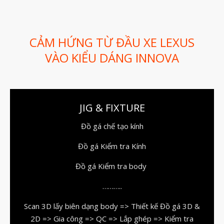
Dịch vụ thiết kế khuôn đúc
Giải Pháp
Automotive
CẢM HỨNG TỪ ĐẦU XE LEXUS
Aerospace
VÀO KIỂU DÁNG INNOVA
Industries
Marine
Medical
JIG & FIXTURE
Ứng Dụng
Đồ gá chế tạo kính
Thư Viện
Đồ gá Kiểm tra Kính
Video
Đồ gá Kiểm tra body
Liên Hệ
………..
Scan 3D lấy biên dạng body => Thiết kế Đồ gá 3D &
2D => Gia công => QC => Lắp ghép => Kiểm tra