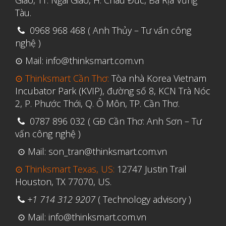
Giao, TT. Ngãi Giao, H. Châu Đức, Bà Rịa Vũng
Tháng Ba 2019
Tàu.
0968 968 468 ( Anh Thủy – Tư vấn công
Aerospace
nghệ )
Automotive
⊙ Mail: info@thinksmart.com.vn
File 3D
⊙ Thinksmart Cần Thơ:
Tòa nhà Korea Vietnam
Fuse 1
Incubator Park (KVIP), đường số 8, KCN Trà Nóc
2, P. Phước Thới, Q. Ô Môn, TP. Cần Thơ.
Giải pháp
0787 896 032 ( GĐ Cần Thơ: Anh Sơn – Tư
Giải pháp ô tô
vấn công nghệ )
in 3d cao cấp
⊙ Mail: son_tran@thinksmart.com.vn
Máy in 3D để bàn Formlabs U.S.
⊙ Thinksmart Texas, US:
12747 Justin Trail
Mô phỏng
Houston, TX 77070, US.
Triển khai
+1 714 312 9207
( Technology advisory )
Ứng dụng
⊙ Mail: info@thinksmart.com.vn
Vật liệu