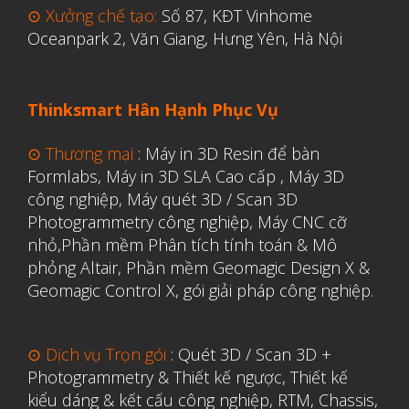
⊙ Xưởng chế tạo:
Số 87, KĐT Vinhome
Y Tế
Oceanpark 2, Văn Giang, Hưng Yên, Hà Nội
Thinksmart Hân Hạnh Phục Vụ
⊙ Thương mại
:
Máy in 3D Resin để bàn
Formlabs
,
Máy in 3D SLA Cao cấp
,
Máy 3D
công nghiệp
,
Máy quét 3D / Scan 3D
Photogrammetry công nghiệp
,
Máy CNC cỡ
nhỏ,
Phần mềm Phân tích tính toán & Mô
phỏng Altair
,
Phần mềm Geomagic Design X &
Geomagic Control X
,
gói giải pháp công nghiệp.
⊙ Dịch vụ Trọn gói
:
Quét 3D / Scan 3D +
Photogrammetry & Thiết kế ngược
,
Thiết kế
kiểu dáng & kết cấu công nghiệp, RTM, Chassis,