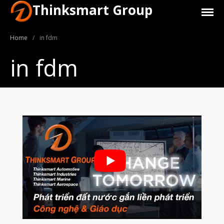
Thinksmart Group
Home
/
in fdm
in fdm
Giới Thiệu
Trang Chủ
Sản Phẩm
Máy In 3D Để Bàn Formlabs U.S.
Máy In 3D SLA Công Nghiệp
Máy in 3D EOS
Máy in 3D nhựa PEEK EXT 220
MED | 3D SYSTEM
Máy In 3D FDM Để Bàn & Công