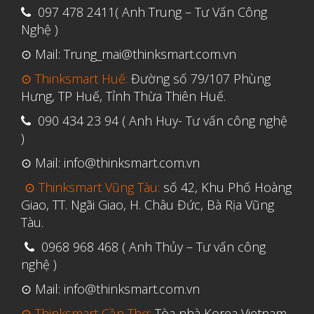
097 478 2411( Anh Trung – Tư Vấn Công
Tháng Ba 2019
Nghệ )
⊙ Mail: Trung_mai@thinksmart.com.vn
Aerospace
⊙ Thinksmart Huế:
Đường số 79/107 Phùng
Automotive
Hưng, TP Huế, Tỉnh Thừa Thiên Huế.
File 3D
090 434 23 94 ( Anh Huy- Tư vấn công nghệ
Fuse 1
)
Giải pháp
⊙ Mail: info@thinksmart.com.vn
Giải pháp ô tô
⊙ Thinksmart Vũng Tàu:
số 42, Khu Phố Hoàng
in 3d cao cấp
Giao, TT. Ngãi Giao, H. Châu Đức, Bà Rịa Vũng
Tàu.
Máy in 3D để bàn Formlabs U.S.
0968 968 468 ( Anh Thủy – Tư vấn công
Mô phỏng
nghệ )
Triển khai
⊙ Mail: info@thinksmart.com.vn
Ứng dụng
⊙ Thinksmart Cần Thơ:
Tòa nhà Korea Vietnam