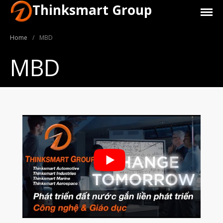
Thinksmart Group
Home
/
MBD
MBD
Giới Thiệu
Trang Chủ
Sản Phẩm
Máy In 3D Để Bàn Formlabs U.S.
Máy In 3D SLA Công Nghiệp
Máy in 3D EOS
Máy in 3D nhựa PEEK EXT 220
MED | 3D SYSTEM