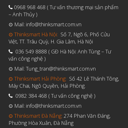
Tháng Tư 2020
0968 968 468 ( Tư vấn thương mại sản phẩm
– Anh Thủy )
Tháng Ba 2020
⊙ Mail: info@thinksmart.com.vn
Tháng Hai 2020
⊙ Thinksmart Hà Nội:
Số 7, Ngõ 6, Phố Cửu
Tháng Một 2020
Việt, TT. Trâu Quỳ, H. Gia Lâm, Hà Nội
Tháng Mười Hai 2019
036 549 8888 ( GĐ Hà Nội: Anh Tùng – Tư
Tháng Mười Một 2019
vấn công nghệ )
Tháng Mười 2019
⊙ Mail: Tung_tran@thinksmart.com.vn
Tháng Chín 2019
⊙ Thinksmart Hải Phòng:
Số 42 Lê Thánh Tông,
Tháng Tám 2019
Máy Chai, Ngô Quyền, Hải Phòng.
Tháng Bảy 2019
0982 384 468 ( Tư vấn công nghệ )
Tháng Sáu 2019
⊙ Mail: info@thinksmart.com.vn
Tháng Năm 2019
⊙ Thinksmart Đà Nẵng:
274 Phan Văn Đáng,
Phường Hòa Xuân, Đà Nẵng
Tháng Tư 2019