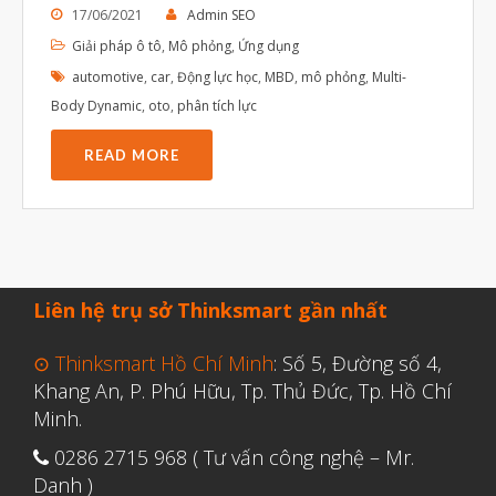
17/06/2021
Admin SEO
Tháng Sáu 2021
Giải pháp ô tô
,
Mô phỏng
,
Ứng dụng
Tháng Năm 2021
automotive
,
car
,
Động lực học
,
MBD
,
mô phỏng
,
Multi-
Tháng Tư 2021
Body Dynamic
,
oto
,
phân tích lực
Tháng Ba 2021
READ MORE
Tháng Một 2021
Tháng Mười Hai 2020
Tháng Mười Một 2020
Tháng Mười 2020
Liên hệ trụ sở Thinksmart gần nhất
Tháng Chín 2020
⊙ Thinksmart Hồ Chí Minh
: Số 5, Đường số 4,
Tháng Tám 2020
Khang An, P. Phú Hữu, Tp. Thủ Đức, Tp. Hồ Chí
Tháng Bảy 2020
Minh.
Tháng Sáu 2020
0286 2715 968 ( Tư vấn công nghệ – Mr.
Tháng Năm 2020
Danh )