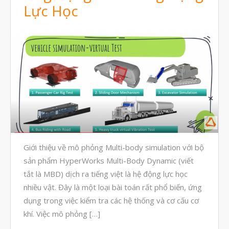
Lực Học
Tháng Bảy 2022
Tháng Sáu 2022
Tháng Năm 2022
Tháng Tư 2022
Tháng Ba 2022
Tháng Hai 2022
Tháng Một 2022
Tháng Mười Hai 2021
Giới thiệu về mô phỏng Multi-body simulation với bộ
Tháng Mười Một 2021
sản phẩm HyperWorks Multi-Body Dynamic (viết
Tháng Mười 2021
tắt là MBD) dịch ra tiếng việt là hệ động lực học
nhiều vật. Đây là một loại bài toán rất phổ biến, ứng
Tháng Chín 2021
dụng trong việc kiểm tra các hệ thống và cơ cấu cơ
Tháng Tám 2021
khí. Việc mô phỏng […]
Tháng Bảy 2021