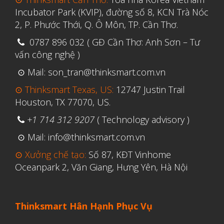
Vật liệu
Incubator Park (KVIP), đường số 8, KCN Trà Nóc
Y Tế
2, P. Phước Thới, Q. Ô Môn, TP. Cần Thơ.
0787 896 032 ( GĐ Cần Thơ: Anh Sơn – Tư
vấn công nghệ )
⊙ Mail: son_tran@thinksmart.com.vn
⊙ Thinksmart Texas, US:
12747 Justin Trail
Houston, TX 77070, US.
+1 714 312 9207
( Technology advisory )
⊙ Mail: info@thinksmart.com.vn
⊙ Xưởng chế tạo:
Số 87, KĐT Vinhome
Oceanpark 2, Văn Giang, Hưng Yên, Hà Nội
Thinksmart Hân Hạnh Phục Vụ