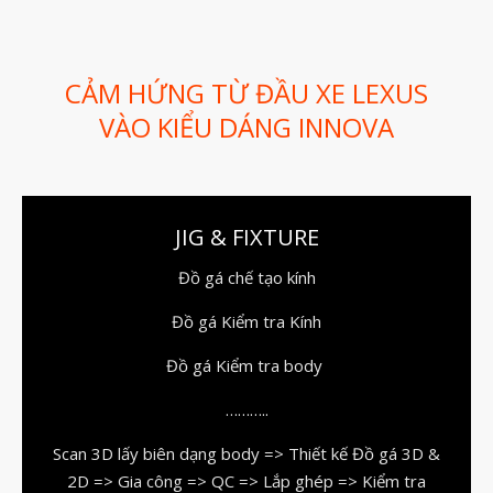
Dịch vụ thiết kế khuôn đúc
Giải Pháp
CẢM HỨNG TỪ ĐẦU XE LEXUS
Automotive
VÀO KIỂU DÁNG INNOVA
Aerospace
Industries
Marine
JIG & FIXTURE
Medical
Ứng Dụng
Đồ gá chế tạo kính
Thư Viện
Đồ gá Kiểm tra Kính
Video
Đồ gá Kiểm tra body
Liên Hệ
………..
Scan 3D lấy biên dạng body => Thiết kế Đồ gá 3D &
2D => Gia công => QC => Lắp ghép => Kiểm tra