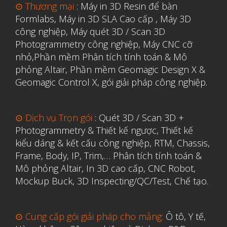
⊙ Thương mại
:
Máy in 3D Resin để bàn
Formlabs
,
Máy in 3D SLA Cao cấp
,
Máy 3D
công nghiệp
,
Máy quét 3D / Scan 3D
Photogrammetry công nghiệp
,
Máy CNC cỡ
nhỏ,
Phần mềm Phân tích tính toán & Mô
phỏng Altair
,
Phần mềm Geomagic Design X &
Geomagic Control X
,
gói giải pháp công nghiệp.
⊙ Dịch vụ Trọn gói
:
Quét 3D / Scan 3D +
Photogrammetry & Thiết kế ngược
,
Thiết kế
kiểu dáng & kết cấu công nghiệp, RTM, Chassis,
Frame, Body, IP, Trim,…
Phân tích tính toán &
Mô phỏng Altair
,
In 3D cao cấp
,
CNC Robot,
Mockup Buck, 3D Inspecting/QC/Test, Chế tạo.
⊙ Cung cấp gói giải pháp cho mảng:
Ô tô, Y tế,