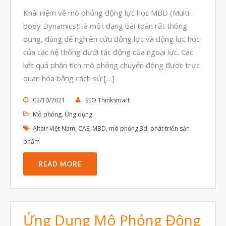
Khái niệm về mô phỏng động lực học MBD (Multi-
Tháng Tám 2023
body Dynamics): là một dạng bài toán rất thông
Tháng Bảy 2023
dụng, dùng để nghiên cứu động lực và động lực học
Tháng Sáu 2023
của các hệ thống dưới tác động của ngoại lực. Các
kết quả phân tích mô phỏng chuyển động được trực
Tháng Năm 2023
quan hóa bằng cách sử […]
Tháng Tư 2023
02/10/2021
SEO Thinksmart
Tháng Ba 2023
Mô phỏng
,
Ứng dụng
Tháng Hai 2023
Altair Việt Nam
,
CAE
,
MBD
,
mô phỏng 3d
,
phát triển sản
Tháng Một 2023
phẩm
Tháng Mười Hai 2022
READ MORE
Tháng Mười Một 2022
Tháng Mười 2022
Tháng Chín 2022
Ứng Dụng Mô Phỏng Động
Tháng Tám 2022