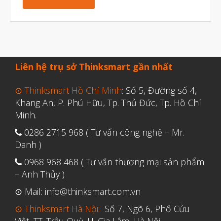
Tháng Bảy 2022
Tháng Sáu 2022
Tháng Năm 2022
Tháng Tư 2022
Liên hệ trụ sở Thinksmart gần nhất
Tháng Ba 2022
Tháng Hai 2022
⊙ Thinksmart Hồ Chí Minh
: Số 5, Đường số 4,
Khang An, P. Phú Hữu, Tp. Thủ Đức, Tp. Hồ Chí
Tháng Một 2022
Minh.
Tháng Mười Hai 2021
0286 2715 968 ( Tư vấn công nghệ – Mr.
Tháng Mười Một 2021
Danh )
Tháng Mười 2021
0968 968 468 ( Tư vấn thương mại sản phẩm
Tháng Chín 2021
– Anh Thủy )
Tháng Tám 2021
⊙ Mail: info@thinksmart.com.vn
Tháng Bảy 2021
⊙ Thinksmart Hà Nội:
Số 7, Ngõ 6, Phố Cửu