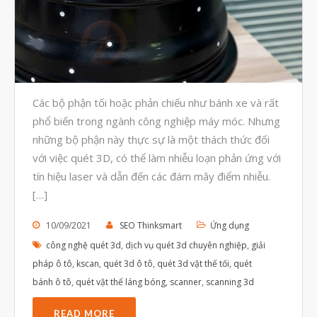
Tháng Tám 2023
Tháng Bảy 2023
Tháng Sáu 2023
Tháng Năm 2023
Các bộ phận tối hoặc phản chiếu như bánh xe và rất
Tháng Tư 2023
phổ biến trong ngành công nghiệp máy móc. Nhưng
Tháng Ba 2023
những bộ phận này thực sự là một thách thức đối
Tháng Hai 2023
với việc quét 3D, có thể làm nhiễu loạn phản ứng với
Tháng Một 2023
tín hiệu laser và dẫn đến các đám mây điểm nhiễu.
[…]
Tháng Mười Hai 2022
Tháng Mười Một 2022
10/09/2021
SEO Thinksmart
Ứng dụng
công nghệ quét 3d
,
dịch vụ quét 3d chuyên nghiệp
,
giải
Tháng Mười 2022
pháp ô tô
,
kscan
,
quét 3d ô tô
,
quét 3d vật thể tối
,
quét
Tháng Chín 2022
bánh ô tô
,
quét vật thể láng bóng
,
scanner
,
scanning 3d
Tháng Tám 2022
READ MORE