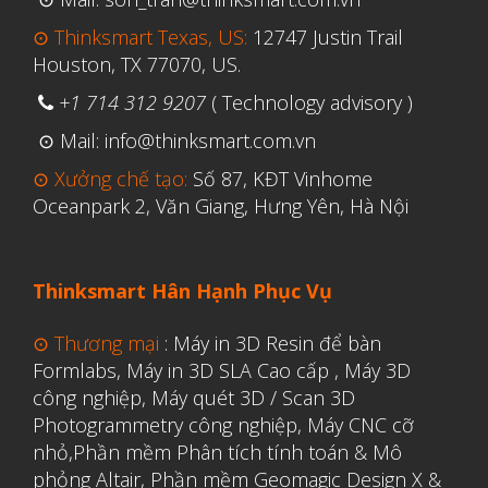
⊙ Thinksmart Texas, US:
12747 Justin Trail
Houston, TX 77070, US.
Aerospace
+1 714 312 9207
( Technology advisory )
Automotive
⊙ Mail: info@thinksmart.com.vn
File 3D
⊙ Xưởng chế tạo:
Số 87, KĐT Vinhome
Fuse 1
Oceanpark 2, Văn Giang, Hưng Yên, Hà Nội
Giải pháp
Giải pháp ô tô
Thinksmart Hân Hạnh Phục Vụ
in 3d cao cấp
Máy in 3D để bàn Formlabs U.S.
⊙ Thương mại
:
Máy in 3D Resin để bàn
Mô phỏng
Formlabs
,
Máy in 3D SLA Cao cấp
,
Máy 3D
công nghiệp
,
Máy quét 3D / Scan 3D
Triển khai
Photogrammetry công nghiệp
,
Máy CNC cỡ
Ứng dụng
nhỏ,
Phần mềm Phân tích tính toán & Mô
phỏng Altair
,
Phần mềm Geomagic Design X &
Vật liệu