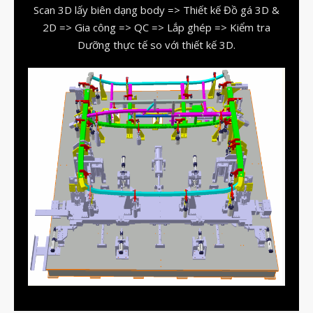
Scan 3D lấy biên dạng body => Thiết kế Đồ gá 3D &
vật liệu in 3D tiếp xúc dầu
2D => Gia công => QC => Lắp ghép => Kiểm tra
vật liệu in 3D kháng dung môi
Dưỡng thực tế so với thiết kế 3D.
đánh đổi độ bền và chịu nhiệt
đọc datasheet vật liệu in 3D
phun hạt mài chi tiết in 3D
Tháng Tám 2026
Tháng Bảy 2026
Tháng Năm 2026
Tháng Tư 2026
Tháng Ba 2026
Tháng Hai 2026