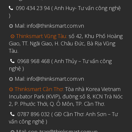
090 434 23 94 ( Anh Huy- Tư vấn công nghệ
Tháng Ba 2020
)
Tháng Hai 2020
⊙ Mail: info@thinksmart.com.vn
Tháng Một 2020
⊙ Thinksmart Vũng Tàu:
số 42, Khu Phố Hoàng
Tháng Mười Hai 2019
Giao, TT. Ngãi Giao, H. Châu Đức, Bà Rịa Vũng
Tháng Mười Một 2019
Tàu.
Tháng Mười 2019
0968 968 468 ( Anh Thủy – Tư vấn công
nghệ )
Tháng Chín 2019
⊙ Mail: info@thinksmart.com.vn
Tháng Tám 2019
⊙ Thinksmart Cần Thơ:
Tòa nhà Korea Vietnam
Tháng Bảy 2019
Incubator Park (KVIP), đường số 8, KCN Trà Nóc
Tháng Sáu 2019
2, P. Phước Thới, Q. Ô Môn, TP. Cần Thơ.
Tháng Năm 2019
0787 896 032 ( GĐ Cần Thơ: Anh Sơn – Tư
Tháng Tư 2019
vấn công nghệ )
Tháng Ba 2019
⊙ Mail: son_tran@thinksmart.com.vn