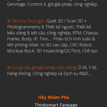
Geomagic Control X
,
gói giải pháp công nghiệp.
Y Tế
⊙ Dịch vụ Trọn gói
:
Quét 3D / Scan 3D +
Photogrammetry & Thiết kế ngược
,
Thiết kế
kiểu dáng & kết cấu công nghiệp, RTM, Chassis,
Frame, Body, IP, Trim,…
Phân tích tính toán &
Mô phỏng Altair
,
In 3D cao cấp
,
CNC Robot,
Mockup Buck, 3D Inspecting/QC/Test, Chế tạo.
⊙ Cung cấp gói giải pháp cho mảng:
Ô tô, Y tế,
Hàng không, Công nghiệp và Dịch vụ R&D,…
Hãy Khám Phá
Thinksmart Fanpage