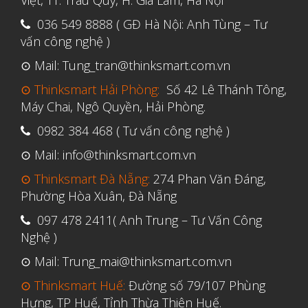
Việt, TT. Trâu Quỳ, H. Gia Lâm, Hà Nội
Tháng Sáu 2021
036 549 8888 ( GĐ Hà Nội: Anh Tùng – Tư
Tháng Năm 2021
vấn công nghệ )
Tháng Tư 2021
⊙ Mail: Tung_tran@thinksmart.com.vn
Tháng Ba 2021
⊙ Thinksmart Hải Phòng:
Số 42 Lê Thánh Tông,
Tháng Một 2021
Máy Chai, Ngô Quyền, Hải Phòng.
Tháng Mười Hai 2020
0982 384 468 ( Tư vấn công nghệ )
Tháng Mười Một 2020
⊙ Mail: info@thinksmart.com.vn
Tháng Mười 2020
⊙ Thinksmart Đà Nẵng:
274 Phan Văn Đáng,
Tháng Chín 2020
Phường Hòa Xuân, Đà Nẵng
Tháng Tám 2020
097 478 2411( Anh Trung – Tư Vấn Công
Nghệ )
Tháng Bảy 2020
Tháng Sáu 2020
⊙ Mail: Trung_mai@thinksmart.com.vn
Tháng Năm 2020
⊙ Thinksmart Huế:
Đường số 79/107 Phùng
Hưng, TP Huế, Tỉnh Thừa Thiên Huế.
Tháng Tư 2020