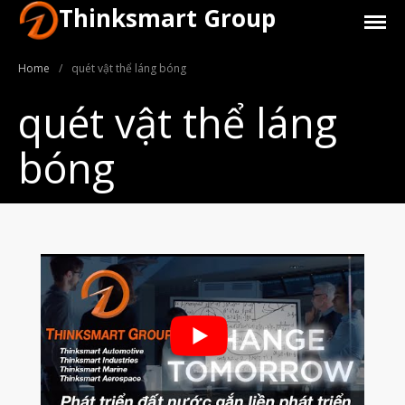
Thinksmart Group
Home
/
quét vật thể láng bóng
quét vật thể láng
bóng
Giới Thiệu
Trang Chủ
Sản Phẩm
Máy In 3D Để Bàn Formlabs U.S.
Máy In 3D SLA Công Nghiệp
Máy in 3D EOS
Máy in 3D nhựa PEEK EXT 220
MED | 3D SYSTEM
Máy In 3D FDM Để Bàn & Công