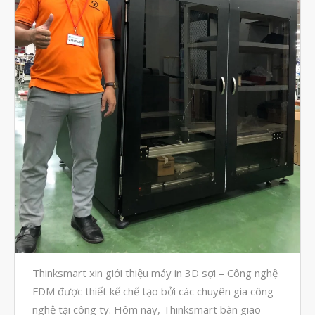
Tháng Tám 2023
Tháng Bảy 2023
Tháng Sáu 2023
Tháng Năm 2023
Tháng Tư 2023
Tháng Ba 2023
Tháng Hai 2023
Tháng Một 2023
Tháng Mười Hai 2022
Tháng Mười Một 2022
Tháng Mười 2022
Thinksmart xin giới thiệu máy in 3D sợi – Công nghệ
Tháng Chín 2022
FDM được thiết kế chế tạo bởi các chuyên gia công
Tháng Tám 2022
nghệ tại công ty. Hôm nay, Thinksmart bàn giao