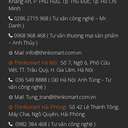
Khang An, P. Phú Hữu, Tp. Thủ Đức, Tp. Hồ Chí
Tháng Sáu 2021
Minh.
Tháng Năm 2021
0286 2715 968 ( Tư vấn công nghệ – Mr.
Tháng Tư 2021
Danh )
Tháng Ba 2021
0968 968 468 ( Tư vấn thương mại sản phẩm
Tháng Một 2021
– Anh Thủy )
Tháng Mười Hai 2020
⊙ Mail: info@thinksmart.com.vn
Tháng Mười Một 2020
⊙ Thinksmart Hà Nội:
Số 7, Ngõ 6, Phố Cửu
Việt, TT. Trâu Quỳ, H. Gia Lâm, Hà Nội
Tháng Mười 2020
036 549 8888 ( GĐ Hà Nội: Anh Tùng – Tư
Tháng Chín 2020
vấn công nghệ )
Tháng Tám 2020
⊙ Mail: Tung_tran@thinksmart.com.vn
Tháng Bảy 2020
⊙ Thinksmart Hải Phòng:
Số 42 Lê Thánh Tông,
Tháng Sáu 2020
Máy Chai, Ngô Quyền, Hải Phòng.
Tháng Năm 2020
0982 384 468 ( Tư vấn công nghệ )