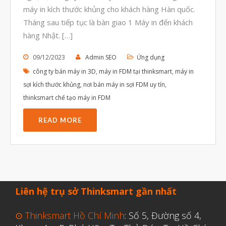
Tháng Bảy 2022
máy in kích thước khủng cho khách hàng Hàn quốc.
Tháng sau tiếp tục là bàn giao 1 Máy in đến khách
Tháng Sáu 2022
hàng Nhật. […]
Tháng Năm 2022
Tháng Tư 2022
09/12/2023
Admin SEO
Ứng dụng
công ty bán máy in 3D
,
máy in FDM tại thinksmart
,
máy in
Tháng Ba 2022
sợi kích thước khủng
,
nơi bán máy in sợi FDM uy tín
,
Tháng Hai 2022
thinksmart chế tạo máy in FDM
Tháng Một 2022
READ MORE
Tháng Mười Hai 2021
Tháng Mười Một 2021
Tháng Mười 2021
Tháng Chín 2021
Liên hệ trụ sở Thinksmart gần nhất
Tháng Tám 2021
Tháng Bảy 2021
⊙ Thinksmart Hồ Chí Minh
: Số 5, Đường số 4,