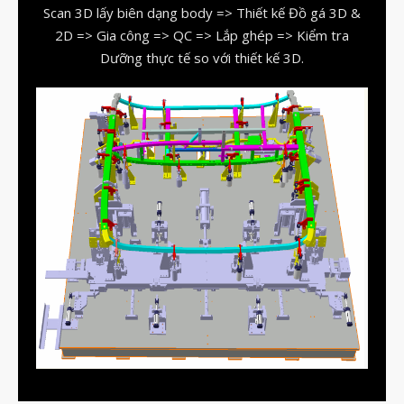
Scan 3D lấy biên dạng body => Thiết kế Đồ gá 3D &
vật liệu in 3D tiếp xúc dầu
2D => Gia công => QC => Lắp ghép => Kiểm tra
vật liệu in 3D kháng dung môi
Dưỡng thực tế so với thiết kế 3D.
đánh đổi độ bền và chịu nhiệt
đọc datasheet vật liệu in 3D
phun hạt mài chi tiết in 3D
Tháng Tám 2026
Tháng Bảy 2026
Tháng Năm 2026
Tháng Tư 2026
Tháng Ba 2026
Tháng Hai 2026