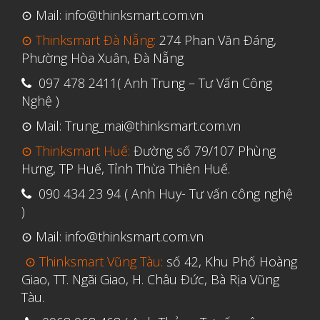
Tháng Tư 2020
⊙ Mail: info@thinksmart.com.vn
Tháng Ba 2020
⊙ Thinksmart Đà Nẵng:
274 Phan Văn Đáng,
Tháng Hai 2020
Phường Hòa Xuân, Đà Nẵng
Tháng Một 2020
097 478 2411( Anh Trung – Tư Vấn Công
Nghệ )
Tháng Mười Hai 2019
⊙ Mail: Trung_mai@thinksmart.com.vn
Tháng Mười Một 2019
⊙ Thinksmart Huế:
Đường số 79/107 Phùng
Tháng Mười 2019
Hưng, TP Huế, Tỉnh Thừa Thiên Huế.
Tháng Chín 2019
090 434 23 94 ( Anh Huy- Tư vấn công nghệ
Tháng Tám 2019
)
Tháng Bảy 2019
⊙ Mail: info@thinksmart.com.vn
Tháng Sáu 2019
⊙ Thinksmart Vũng Tàu:
số 42, Khu Phố Hoàng
Tháng Năm 2019
Giao, TT. Ngãi Giao, H. Châu Đức, Bà Rịa Vũng
Tàu.
Tháng Tư 2019