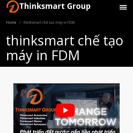
Thinksmart Group
Home
/
thinksmart chế tạo máy in FDM
thinksmart chế tạo
máy in FDM
Giới Thiệu
Trang Chủ
Sản Phẩm
Máy In 3D Để Bàn Formlabs U.S.
Máy In 3D SLA Công Nghiệp
Máy in 3D EOS
Máy in 3D nhựa PEEK EXT 220
MED | 3D SYSTEM
Máy In 3D FDM Để Bàn & Công