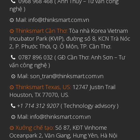
0968 968 468 ( Anh Thủy – Tư vấn công
Tháng Ba 2019
nghệ )
⊙ Mail: info@thinksmart.com.vn
Aerospace
⊙ Thinksmart Cần Thơ:
Tòa nhà Korea Vietnam
Automotive
Incubator Park (KVIP), đường số 8, KCN Trà Nóc
File 3D
2, P. Phước Thới, Q. Ô Môn, TP. Cần Thơ.
Fuse 1
0787 896 032 ( GĐ Cần Thơ: Anh Sơn – Tư
vấn công nghệ )
Giải pháp
Giải pháp ô tô
⊙ Mail: son_tran@thinksmart.com.vn
in 3d cao cấp
⊙ Thinksmart Texas, US:
12747 Justin Trail
Houston, TX 77070, US.
Máy in 3D để bàn Formlabs U.S.
+1 714 312 9207
( Technology advisory )
Mô phỏng
⊙ Mail: info@thinksmart.com.vn
Triển khai
⊙ Xưởng chế tạo:
Số 87, KĐT Vinhome
Ứng dụng
Oceanpark 2, Văn Giang, Hưng Yên, Hà Nội
Vật liệu