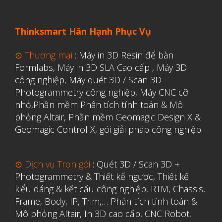
Y Tế
Thinksmart Hân Hạnh Phục Vụ
⊙ Thương mại
:
Máy in 3D Resin để bàn
Formlabs
,
Máy in 3D SLA Cao cấp
,
Máy 3D
công nghiệp
,
Máy quét 3D / Scan 3D
Photogrammetry công nghiệp
,
Máy CNC cỡ
nhỏ,
Phần mềm Phân tích tính toán & Mô
phỏng Altair
,
Phần mềm Geomagic Design X &
Geomagic Control X
,
gói giải pháp công nghiệp.
⊙ Dịch vụ Trọn gói
:
Quét 3D / Scan 3D +
Photogrammetry & Thiết kế ngược
,
Thiết kế
kiểu dáng & kết cấu công nghiệp, RTM, Chassis,
Frame, Body, IP, Trim,…
Phân tích tính toán &
Mô phỏng Altair
,
In 3D cao cấp
,
CNC Robot,