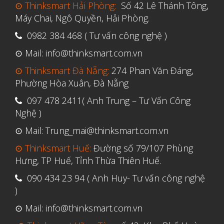
Tháng Sáu 2021
⊙ Thinksmart Hải Phòng:
Số 42 Lê Thánh Tông,
Máy Chai, Ngô Quyền, Hải Phòng.
Tháng Năm 2021
0982 384 468 ( Tư vấn công nghệ )
Tháng Tư 2021
⊙ Mail: info@thinksmart.com.vn
Tháng Ba 2021
⊙ Thinksmart Đà Nẵng:
274 Phan Văn Đáng,
Tháng Một 2021
Phường Hòa Xuân, Đà Nẵng
Tháng Mười Hai 2020
097 478 2411( Anh Trung – Tư Vấn Công
Tháng Mười Một 2020
Nghệ )
Tháng Mười 2020
⊙ Mail: Trung_mai@thinksmart.com.vn
Tháng Chín 2020
⊙ Thinksmart Huế:
Đường số 79/107 Phùng
Tháng Tám 2020
Hưng, TP Huế, Tỉnh Thừa Thiên Huế.
Tháng Bảy 2020
090 434 23 94 ( Anh Huy- Tư vấn công nghệ
)
Tháng Sáu 2020
⊙ Mail: info@thinksmart.com.vn
Tháng Năm 2020