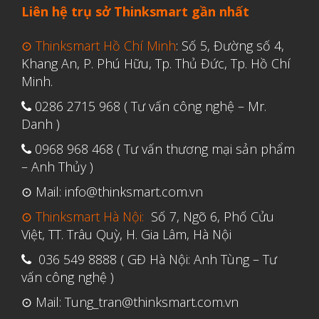
Tháng Bảy 2022
Liên hệ trụ sở Thinksmart gần nhất
Tháng Sáu 2022
⊙ Thinksmart Hồ Chí Minh
: Số 5, Đường số 4,
Tháng Năm 2022
Khang An, P. Phú Hữu, Tp. Thủ Đức, Tp. Hồ Chí
Tháng Tư 2022
Minh.
Tháng Ba 2022
0286 2715 968 ( Tư vấn công nghệ – Mr.
Danh )
Tháng Hai 2022
0968 968 468 ( Tư vấn thương mại sản phẩm
Tháng Một 2022
– Anh Thủy )
Tháng Mười Hai 2021
⊙ Mail: info@thinksmart.com.vn
Tháng Mười Một 2021
⊙ Thinksmart Hà Nội:
Số 7, Ngõ 6, Phố Cửu
Tháng Mười 2021
Việt, TT. Trâu Quỳ, H. Gia Lâm, Hà Nội
Tháng Chín 2021
036 549 8888 ( GĐ Hà Nội: Anh Tùng – Tư
Tháng Tám 2021
vấn công nghệ )
Tháng Bảy 2021
⊙ Mail: Tung_tran@thinksmart.com.vn