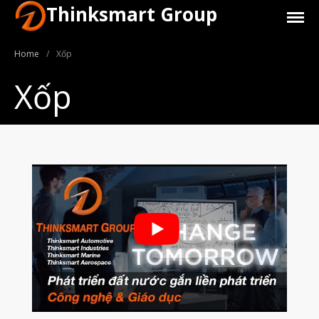
Thinksmart Group
Home
/
Xốp
Xốp
Giới Thiệu
Trang Chủ
Sản Phẩm
Máy In 3D Để Bàn Formlabs U.S.
Máy In 3D SLA Công Nghiệp
Máy in 3D EOS
Máy in 3D nhựa PEEK EXT 220
MED | 3D SYSTEM
Máy In 3D FDM Để Bàn & Công