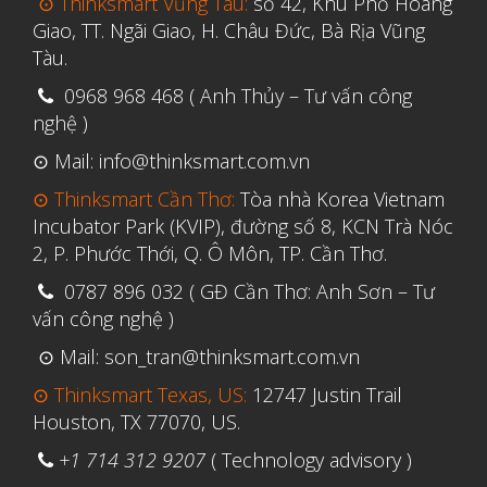
⊙ Thinksmart Vũng Tàu:
số 42, Khu Phố Hoàng
Tháng Tư 2020
Giao, TT. Ngãi Giao, H. Châu Đức, Bà Rịa Vũng
Tháng Ba 2020
Tàu.
Tháng Hai 2020
0968 968 468 ( Anh Thủy – Tư vấn công
Tháng Một 2020
nghệ )
Tháng Mười Hai 2019
⊙ Mail: info@thinksmart.com.vn
Tháng Mười Một 2019
⊙ Thinksmart Cần Thơ:
Tòa nhà Korea Vietnam
Incubator Park (KVIP), đường số 8, KCN Trà Nóc
Tháng Mười 2019
2, P. Phước Thới, Q. Ô Môn, TP. Cần Thơ.
Tháng Chín 2019
0787 896 032 ( GĐ Cần Thơ: Anh Sơn – Tư
Tháng Tám 2019
vấn công nghệ )
Tháng Bảy 2019
⊙ Mail: son_tran@thinksmart.com.vn
Tháng Sáu 2019
⊙ Thinksmart Texas, US:
12747 Justin Trail
Tháng Năm 2019
Houston, TX 77070, US.
Tháng Tư 2019
+1 714 312 9207
( Technology advisory )
Tháng Ba 2019