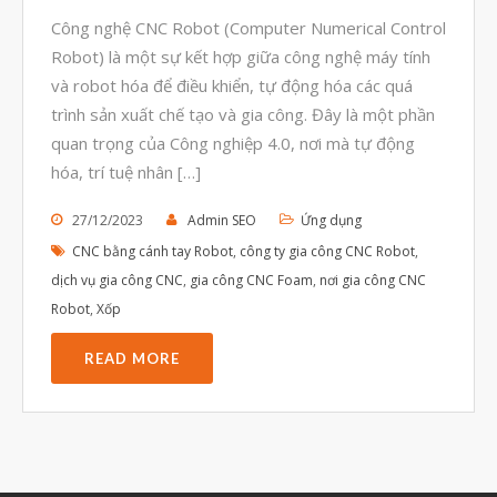
Tháng Tám 2023
Công nghệ CNC Robot (Computer Numerical Control
Tháng Bảy 2023
Robot) là một sự kết hợp giữa công nghệ máy tính
và robot hóa để điều khiển, tự động hóa các quá
Tháng Sáu 2023
trình sản xuất chế tạo và gia công. Đây là một phần
Tháng Năm 2023
quan trọng của Công nghiệp 4.0, nơi mà tự động
Tháng Tư 2023
hóa, trí tuệ nhân […]
Tháng Ba 2023
27/12/2023
Admin SEO
Ứng dụng
Tháng Hai 2023
CNC bằng cánh tay Robot
,
công ty gia công CNC Robot
,
Tháng Một 2023
dịch vụ gia công CNC
,
gia công CNC Foam
,
nơi gia công CNC
Robot
,
Xốp
Tháng Mười Hai 2022
Tháng Mười Một 2022
READ MORE
Tháng Mười 2022
Tháng Chín 2022
Tháng Tám 2022