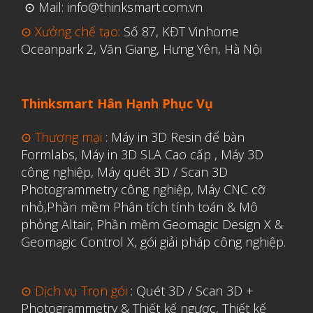
⊙ Mail: info@thinksmart.com.vn
⊙ Xưởng chế tạo:
Số 87, KĐT Vinhome
Aerospace
Oceanpark 2, Văn Giang, Hưng Yên, Hà Nội
Automotive
File 3D
Thinksmart Hân Hạnh Phục Vụ
Fuse 1
⊙ Thương mại
:
Máy in 3D Resin để bàn
Giải pháp
Formlabs
,
Máy in 3D SLA Cao cấp
,
Máy 3D
Giải pháp ô tô
công nghiệp
,
Máy quét 3D / Scan 3D
Photogrammetry công nghiệp
,
Máy CNC cỡ
in 3d cao cấp
nhỏ,
Phần mềm Phân tích tính toán & Mô
Máy in 3D để bàn Formlabs U.S.
phỏng Altair
,
Phần mềm Geomagic Design X &
Mô phỏng
Geomagic Control X
,
gói giải pháp công nghiệp.
Triển khai
Ứng dụng
⊙ Dịch vụ Trọn gói
:
Quét 3D / Scan 3D +
Photogrammetry & Thiết kế ngược
,
Thiết kế
Vật liệu