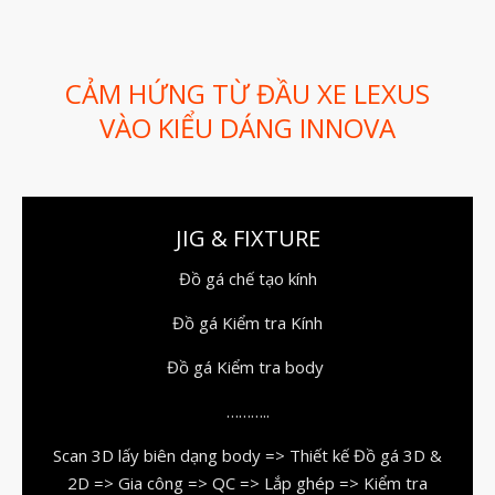
Dịch vụ thiết kế khuôn đúc
Giải Pháp
Automotive
CẢM HỨNG TỪ ĐẦU XE LEXUS
Aerospace
VÀO KIỂU DÁNG INNOVA
Industries
Marine
Medical
JIG & FIXTURE
Ứng Dụng
Đồ gá chế tạo kính
Thư Viện
Đồ gá Kiểm tra Kính
Video
Liên Hệ
Đồ gá Kiểm tra body
………..
Scan 3D lấy biên dạng body => Thiết kế Đồ gá 3D &
2D => Gia công => QC => Lắp ghép => Kiểm tra