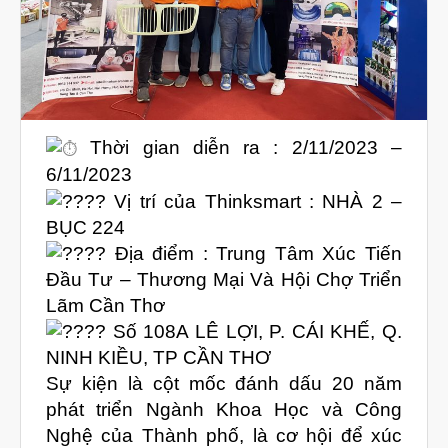
Máy In 3D FDM Để Bàn & Công
Nghiệp
Bio Printer – In 3D Sinh Học Ứng
Dụng Lâm Sàng
Máy Quét 3D
Thời gian diễn ra : 2/11/2023 –
Máy In 3D Kim Loại
6/11/2023
Phân Tích Lực & Mô Phỏng
3D_Altair
Vị trí của Thinksmart : NHÀ 2 –
BỤC 224
Phần Mềm Geomagic: Phân Tích
Khuyết Tật RE & QC
Địa điểm : Trung Tâm Xúc Tiến
Đầu Tư – Thương Mại Và Hội Chợ Triển
Dịch Vụ
Lãm Cần Thơ
Dịch Vụ In 3D
Số 108A LÊ LỢI, P. CÁI KHẾ, Q.
Dịch Vụ Quét 3D Cao Cấp & RE
NINH KIỀU, TP CẦN THƠ
Phân tích lực & Mô phỏng
Sự kiện là cột mốc đánh dấu 20 năm
3D_Altair
phát triển Ngành Khoa Học và Công
Dịch Vụ Kiểm Tra Chất Lượng
Nghệ của Thành phố, là cơ hội để xúc