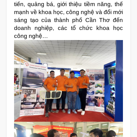
Mockup Buck
tiến, quảng bá, giới thiệu tiềm năng, thế
Dịch vụ thiết kế khuôn đúc
mạnh về khoa học, công nghệ và đổi mới
sáng tạo của thành phố Cần Thơ đến
Giải Pháp
doanh nghiệp, các tổ chức khoa học
Automotive
công nghệ…
Aerospace
Industries
Marine
Medical
Ứng Dụng
Thư Viện
Video
Liên Hệ