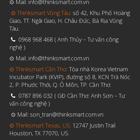
⊙ Mail: info@thinksmart.com.vn
⊙ Thinksmart Vũng Tàu:
số 42, Khu Phố Hoàng
Giao, TT. Ngãi Giao, H. Châu Đức, Bà Rịa Vũng
Tàu.
0968 968 468 ( Anh Thủy – Tư vấn công
nghệ )
⊙ Mail: info@thinksmart.com.vn
⊙ Thinksmart Cần Thơ:
Tòa nhà Korea Vietnam
Incubator Park (KVIP), đường số 8, KCN Trà Nóc
2, P. Phước Thới, Q. Ô Môn, TP. Cần Thơ.
0787 896 032 ( GĐ Cần Thơ: Anh Sơn – Tư
vấn công nghệ )
⊙ Mail: son_tran@thinksmart.com.vn
⊙ Thinksmart Texas, US:
12747 Justin Trail
Houston, TX 77070, US.