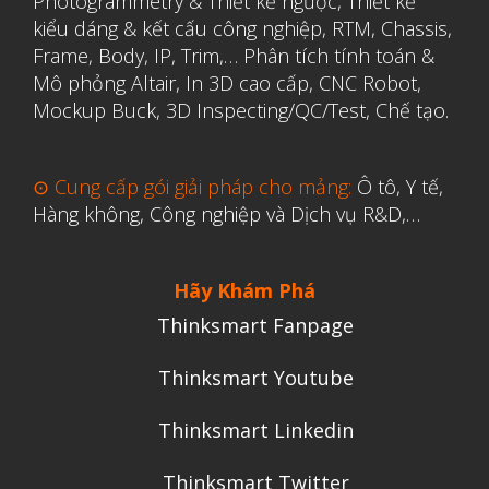
Photogrammetry & Thiết kế ngược
,
Thiết kế
kiểu dáng & kết cấu công nghiệp, RTM, Chassis,
Frame, Body, IP, Trim,…
Phân tích tính toán &
Mô phỏng Altair
,
In 3D cao cấp
,
CNC Robot,
Mockup Buck, 3D Inspecting/QC/Test, Chế tạo.
⊙ Cung cấp gói giải pháp cho mảng:
Ô tô, Y tế,
Hàng không, Công nghiệp và Dịch vụ R&D,…
Hãy Khám Phá
Thinksmart Fanpage
Thinksmart Youtube
Thinksmart Linkedin
Thinksmart Twitter