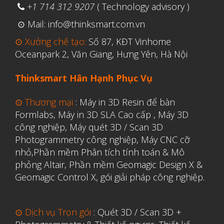
+1 714 312 9207
( Technology advisory )
⊙ Mail: info@thinksmart.com.vn
⊙ Xưởng chế tạo:
Số 87, KĐT Vinhome
Oceanpark 2, Văn Giang, Hưng Yên, Hà Nội
Thinksmart Hân Hạnh Phục Vụ
⊙ Thương mại
:
Máy in 3D Resin để bàn
Formlabs
,
Máy in 3D SLA Cao cấp
,
Máy 3D
công nghiệp
,
Máy quét 3D / Scan 3D
Photogrammetry công nghiệp
,
Máy CNC cỡ
nhỏ,
Phần mềm Phân tích tính toán & Mô
phỏng Altair
,
Phần mềm Geomagic Design X &
Geomagic Control X
,
gói giải pháp công nghiệp.
⊙ Dịch vụ Trọn gói
:
Quét 3D / Scan 3D +