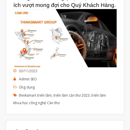
Tháng Chín 2023
ích vượt mong đợi cho Quý Khách Hàng.
Tháng Tám 2023
Tháng Bảy 2023
Tháng Sáu 2023
Tháng Năm 2023
Tháng Tư 2023
Tháng Ba 2023
03/11/2023
Tháng Hai 2023
Admin SEO
Tháng Một 2023
Ứng dụng
Tháng Mười Hai 2022
thinksmart triển lãm
,
triển lãm cần thơ 2023
,
triển lãm
Tháng Mười Một 2022
khoa học công nghệ Cần thơ
Tháng Mười 2022
Tháng Chín 2022