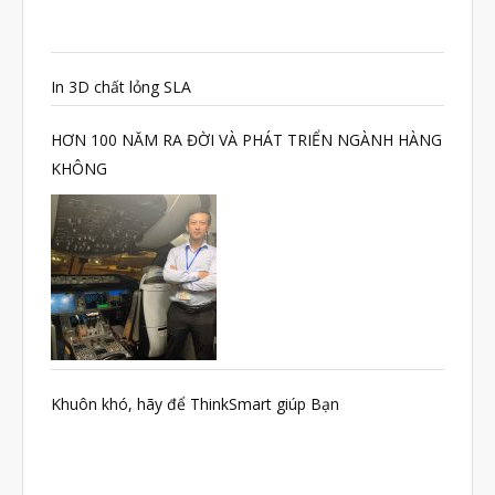
Tháng Bảy 2021
Tháng Sáu 2021
Tháng Năm 2021
In 3D chất lỏng SLA
Tháng Tư 2021
HƠN 100 NĂM RA ĐỜI VÀ PHÁT TRIỂN NGÀNH HÀNG
Tháng Ba 2021
KHÔNG
Tháng Một 2021
Tháng Mười Hai 2020
Tháng Mười Một 2020
Tháng Mười 2020
Tháng Chín 2020
Tháng Tám 2020
Khuôn khó, hãy để ThinkSmart giúp Bạn
Tháng Bảy 2020
Tháng Sáu 2020
Tháng Năm 2020