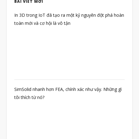
BÀI VIẾT MỚI
Tháng Tám 2022
Tháng Bảy 2022
In 3D trong IoT đã tạo ra một kỷ nguyên đột phá hoàn
toàn mới và cơ hội là vô tận
Tháng Sáu 2022
Tháng Năm 2022
Tháng Tư 2022
Tháng Ba 2022
Tháng Hai 2022
Tháng Một 2022
Tháng Mười Hai 2021
SimSolid nhanh hơn FEA, chính xác như vậy. Những gì
tôi thích từ nó?
Tháng Mười Một 2021
Tháng Mười 2021
Tháng Chín 2021
Tháng Tám 2021