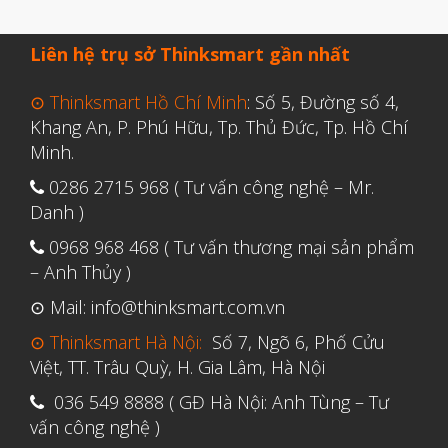
Tháng Ba 2019
Liên hệ trụ sở Thinksmart gần nhất
Aerospace
⊙ Thinksmart Hồ Chí Minh
: Số 5, Đường số 4,
Khang An, P. Phú Hữu, Tp. Thủ Đức, Tp. Hồ Chí
Automotive
Minh.
File 3D
0286 2715 968 ( Tư vấn công nghệ – Mr.
Fuse 1
Danh )
Giải pháp
0968 968 468 ( Tư vấn thương mại sản phẩm
– Anh Thủy )
Giải pháp ô tô
in 3d cao cấp
⊙ Mail: info@thinksmart.com.vn
Máy in 3D để bàn Formlabs U.S.
⊙ Thinksmart Hà Nội:
Số 7, Ngõ 6, Phố Cửu
Việt, TT. Trâu Quỳ, H. Gia Lâm, Hà Nội
Mô phỏng
036 549 8888 ( GĐ Hà Nội: Anh Tùng – Tư
Triển khai
vấn công nghệ )
Ứng dụng