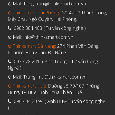
⊙ Mail: Tung_tran@thinksmart.com.vn
Vật liệu
⊙ Thinksmart Hải Phòng:
Số 42 Lê Thánh Tông,
Y Tế
Máy Chai, Ngô Quyền, Hải Phòng.
0982 384 468 ( Tư vấn công nghệ )
⊙ Mail: info@thinksmart.com.vn
⊙ Thinksmart Đà Nẵng:
274 Phan Văn Đáng,
Phường Hòa Xuân, Đà Nẵng
097 478 2411( Anh Trung – Tư Vấn Công
Nghệ )
⊙ Mail: Trung_mai@thinksmart.com.vn
⊙ Thinksmart Huế:
Đường số 79/107 Phùng
Hưng, TP Huế, Tỉnh Thừa Thiên Huế.
090 434 23 94 ( Anh Huy- Tư vấn công nghệ
)