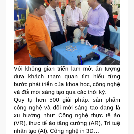
vật liệu in 3D tiếp xúc dầu
vật liệu in 3D kháng dung môi
đánh đổi độ bền và chịu nhiệt
đọc datasheet vật liệu in 3D
phun hạt mài chi tiết in 3D
Với không gian triển lãm mở, ấn tượng
đưa khách tham quan tìm hiểu từng
bước phát triển của khoa học, công nghệ
Tháng Tám 2026
và đổi mới sáng tạo qua các thời kỳ.
Tháng Bảy 2026
Quy tụ hơn 500 giải pháp, sản phẩm
công nghệ và đổi mới sáng tạo đang là
Tháng Năm 2026
xu hướng như: Công nghệ thực tế ảo
Tháng Tư 2026
(VR), thực tế ảo tăng cường (AR), Trí tuệ
Tháng Ba 2026
nhân tạo (AI), Công nghệ in 3D…