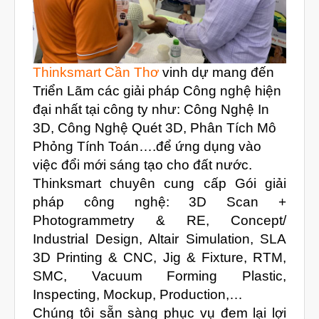
Tháng Mười Hai 2024
Tháng Mười Một 2024
Tháng Mười 2024
Thinksmart Cần Thơ
vinh dự mang đến
Tháng Chín 2024
Triển Lãm các giải pháp Công nghệ hiện
Tháng Sáu 2024
đại nhất tại công ty như: Công Nghệ In
3D, Công Nghệ Quét 3D, Phân Tích Mô
Tháng Năm 2024
Phỏng Tính Toán….để ứng dụng vào
Tháng Tư 2024
việc đổi mới sáng tạo cho đất nước.
Tháng Ba 2024
Thinksmart chuyên cung cấp Gói giải
pháp công nghệ: 3D Scan +
Tháng Hai 2024
Photogrammetry & RE, Concept/
Tháng Một 2024
Industrial Design, Altair Simulation, SLA
Tháng Mười Hai 2023
3D Printing & CNC, Jig & Fixture, RTM,
SMC, Vacuum Forming Plastic,
Tháng Mười Một 2023
Inspecting, Mockup, Production,…
Tháng Mười 2023
Chúng tôi sẵn sàng phục vụ đem lại lợi