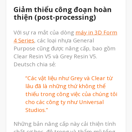
Tháng Bảy 2019
Giảm thiểu công đoạn hoàn
thiện (post-processing)
Tháng Sáu 2019
Tháng Năm 2019
Với sự ra mắt của dòng
máy in 3D Form
Tháng Tư 2019
4 Series
, các loại nhựa General
Tháng Ba 2019
Purpose cũng được nâng cấp, bao gồm
Clear Resin V5 và Grey Resin V5.
Deutsch chia sẻ:
Aerospace
Automotive
“Các vật liệu như Grey và Clear từ
lâu đã là những thứ không thể
File 3D
thiếu trong công việc của chúng tôi
Fuse 1
cho các công ty như Universal
Giải pháp
Studios.”
Giải pháp ô tô
Những bản nâng cấp này cải thiện tính
in 3d cao cấp
chất cơ học, độ trong và thẩm mỹ tổng