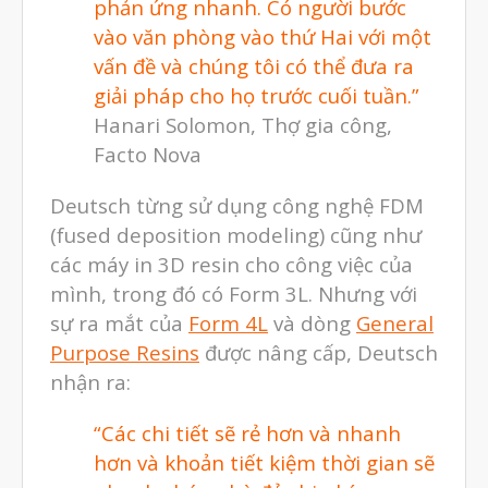
phản ứng nhanh. Có người bước
Video
vào văn phòng vào thứ Hai với một
Liên Hệ
vấn đề và chúng tôi có thể đưa ra
giải pháp cho họ trước cuối tuần.”
Hanari Solomon, Thợ gia công,
Facto Nova
vật liệu in 3D tiếp xúc dầu
Deutsch từng sử dụng công nghệ FDM
(fused deposition modeling) cũng như
vật liệu in 3D kháng dung môi
các máy in 3D resin cho công việc của
đánh đổi độ bền và chịu nhiệt
mình, trong đó có Form 3L. Nhưng với
đọc datasheet vật liệu in 3D
sự ra mắt của
Form 4L
và dòng
General
phun hạt mài chi tiết in 3D
Purpose Resins
được nâng cấp, Deutsch
nhận ra:
“Các chi tiết sẽ rẻ hơn và nhanh
Tháng Tám 2026
hơn và khoản tiết kiệm thời gian sẽ