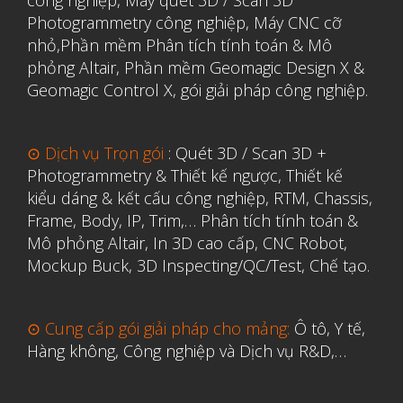
Photogrammetry công nghiệp
,
Máy CNC cỡ
nhỏ,
Phần mềm Phân tích tính toán & Mô
phỏng Altair
,
Phần mềm Geomagic Design X &
Geomagic Control X
,
gói giải pháp công nghiệp.
⊙ Dịch vụ Trọn gói
:
Quét 3D / Scan 3D +
Photogrammetry & Thiết kế ngược
,
Thiết kế
kiểu dáng & kết cấu công nghiệp, RTM, Chassis,
Frame, Body, IP, Trim,…
Phân tích tính toán &
Mô phỏng Altair
,
In 3D cao cấp
,
CNC Robot,
Mockup Buck, 3D Inspecting/QC/Test, Chế tạo.
⊙ Cung cấp gói giải pháp cho mảng:
Ô tô, Y tế,
Hàng không, Công nghiệp và Dịch vụ R&D,…