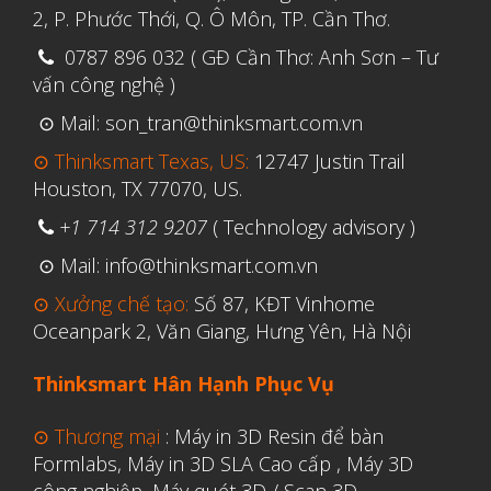
2, P. Phước Thới, Q. Ô Môn, TP. Cần Thơ.
0787 896 032 ( GĐ Cần Thơ: Anh Sơn – Tư
vấn công nghệ )
⊙ Mail: son_tran@thinksmart.com.vn
⊙ Thinksmart Texas, US:
12747 Justin Trail
Houston, TX 77070, US.
+1 714 312 9207
( Technology advisory )
⊙ Mail: info@thinksmart.com.vn
⊙ Xưởng chế tạo:
Số 87, KĐT Vinhome
Oceanpark 2, Văn Giang, Hưng Yên, Hà Nội
Thinksmart Hân Hạnh Phục Vụ
⊙ Thương mại
:
Máy in 3D Resin để bàn
Formlabs
,
Máy in 3D SLA Cao cấp
,
Máy 3D
công nghiệp
,
Máy quét 3D / Scan 3D