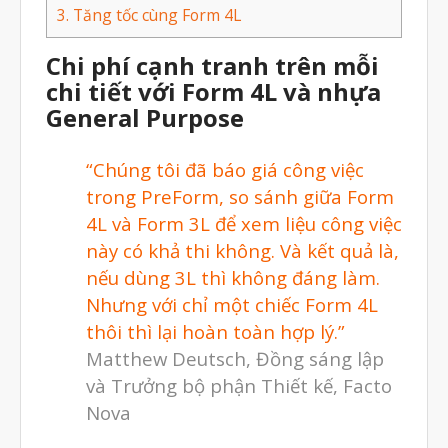
Tháng Tư 2025
3.
Tăng tốc cùng Form 4L
Tháng Ba 2025
Chi phí cạnh tranh trên mỗi
Tháng Hai 2025
chi tiết với Form 4L và nhựa
Tháng Một 2025
General Purpose
Tháng Mười Hai 2024
“Chúng tôi đã báo giá công việc
Tháng Mười Một 2024
trong PreForm, so sánh giữa Form
Tháng Mười 2024
4L và Form 3L để xem liệu công việc
Tháng Chín 2024
này có khả thi không. Và kết quả là,
nếu dùng 3L thì không đáng làm.
Tháng Sáu 2024
Nhưng với chỉ một chiếc Form 4L
Tháng Năm 2024
thôi thì lại hoàn toàn hợp lý.”
Tháng Tư 2024
Matthew Deutsch, Đồng sáng lập
Tháng Ba 2024
và Trưởng bộ phận Thiết kế, Facto
Nova
Tháng Hai 2024