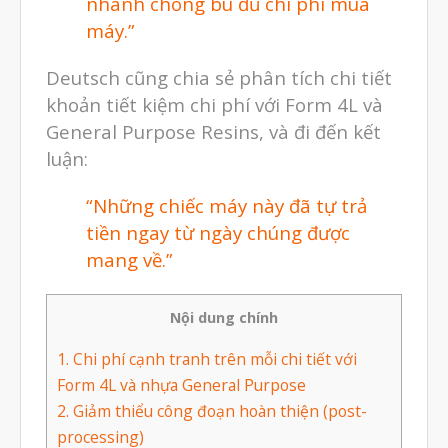
nhanh chóng bù đủ chi phí mua
Tháng Bảy 2026
máy.”
Tháng Năm 2026
Deutsch cũng chia sẻ phân tích chi tiết
Tháng Tư 2026
khoản tiết kiệm chi phí với Form 4L và
Tháng Ba 2026
General Purpose Resins, và đi đến kết
Tháng Hai 2026
luận:
Tháng Một 2026
“Những chiếc máy này đã tự trả
Tháng Mười Hai 2025
tiền ngay từ ngày chúng được
Tháng Mười Một 2025
mang về.”
Tháng Mười 2025
Tháng Chín 2025
Nội dung chính
Tháng Tám 2025
1.
Chi phí cạnh tranh trên mỗi chi tiết với
Form 4L và nhựa General Purpose
Tháng Bảy 2025
2.
Giảm thiểu công đoạn hoàn thiện (post-
Tháng Sáu 2025
processing)