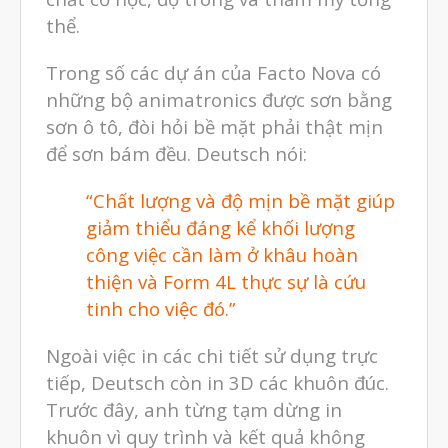
Máy in 3D để bàn Formlabs U.S.
thể.
Mô phỏng
Trong số các dự án của Facto Nova có
Triển khai
những bộ animatronics được sơn bằng
Ứng dụng
sơn ô tô, đòi hỏi bề mặt phải thật mịn
để sơn bám đều. Deutsch nói:
Vật liệu
Y Tế
“Chất lượng và độ mịn bề mặt giúp
giảm thiểu đáng kể khối lượng
công việc cần làm ở khâu hoàn
thiện
và Form 4L thực sự là cứu
tinh cho việc đó.”
Ngoài việc in các chi tiết sử dụng trực
tiếp, Deutsch còn in 3D các khuôn đúc.
Trước đây, anh từng tạm dừng in
khuôn vì quy trình và kết quả không