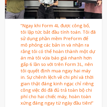
Máy In 3D Để Bàn Formlabs U.S.
Máy In 3D SLA Công Nghiệp
Máy in 3D EOS
“Ngay khi Form 4L được công bố,
Máy in 3D nhựa PEEK EXT 220
MED | 3D SYSTEM
tôi lập tức bắt đầu tính toán. Tôi đã
Máy In 3D FDM Để Bàn & Công
sử dụng phần mềm PreForm để
Nghiệp
mô phỏng các bản in và nhận ra
Bio Printer – In 3D Sinh Học Ứng
rằng tôi có thể hoàn thành một dự
Dụng Lâm Sàng
án mà tôi vừa báo giá nhanh hơn
Máy Quét 3D
gấp 6 lần so với trên Form 3L, nên
Máy In 3D Kim Loại
tôi quyết định mua ngay hai máy
Phân Tích Lực & Mô Phỏng
in. Sự chênh lệch về chi phí và thời
3D_Altair
gian thật đáng kinh ngạc chỉ riêng
Phần Mềm Geomagic: Phân Tích
công việc đó đã đủ trả toàn bộ chi
Khuyết Tật RE & QC
phí cho hai chiếc máy, hoàn toàn
Dịch Vụ
xứng đáng ngay từ ngày đầu tiên!”
Dịch Vụ In 3D