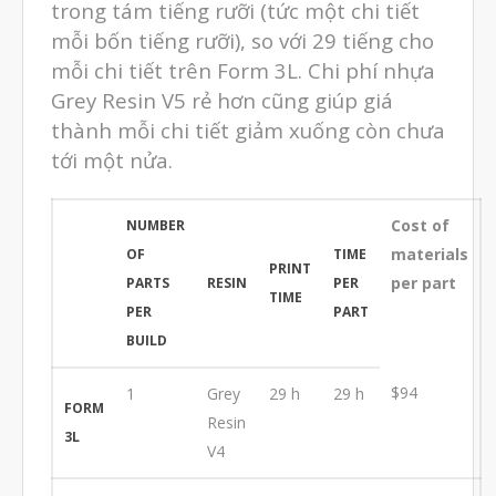
trong tám tiếng rưỡi (tức một chi tiết
Tháng Mười 2021
mỗi bốn tiếng rưỡi), so với 29 tiếng cho
mỗi chi tiết trên Form 3L. Chi phí nhựa
Tháng Chín 2021
Grey Resin V5 rẻ hơn cũng giúp giá
Tháng Tám 2021
thành mỗi chi tiết giảm xuống còn chưa
Tháng Bảy 2021
tới một nửa.
Tháng Sáu 2021
Tháng Năm 2021
Cost of
NUMBER
materials
OF
TIME
Tháng Tư 2021
PRINT
per part
PARTS
RESIN
PER
Tháng Ba 2021
TIME
PER
PART
Tháng Một 2021
BUILD
Tháng Mười Hai 2020
$94
1
Grey
29 h
29 h
FORM
Tháng Mười Một 2020
Resin
3L
Tháng Mười 2020
V4
Tháng Chín 2020