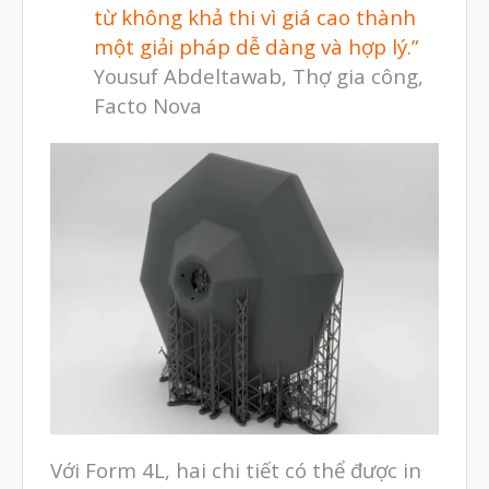
từ không khả thi vì giá cao thành
Tháng Mười Một 2022
một giải pháp dễ dàng và hợp lý.”
Tháng Mười 2022
Yousuf Abdeltawab, Thợ gia công,
Facto Nova
Tháng Chín 2022
Tháng Tám 2022
Tháng Bảy 2022
Tháng Sáu 2022
Tháng Năm 2022
Tháng Tư 2022
Tháng Ba 2022
Tháng Hai 2022
Tháng Một 2022
Tháng Mười Hai 2021
Với Form 4L, hai chi tiết có thể được in
Tháng Mười Một 2021