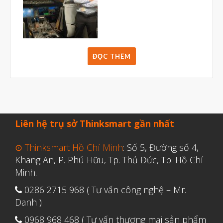
ĐỌC THÊM
Liên hệ trụ sở Thinksmart gần nhất
⊙ Thinksmart Hồ Chí Minh
: Số 5, Đường số 4,
Khang An, P. Phú Hữu, Tp. Thủ Đức, Tp. Hồ Chí
Minh.
0286 2715 968 ( Tư vấn công nghệ – Mr.
Danh )
0968 968 468 ( Tư vấn thương mại sản phẩm