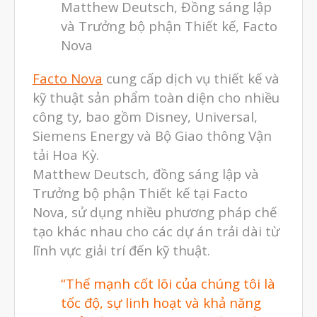
Matthew Deutsch, Đồng sáng lập
Dịch Vụ Quét 3D Cao Cấp & RE
và Trưởng bộ phận Thiết kế, Facto
Phân tích lực & Mô phỏng
Nova
3D_Altair
Dịch Vụ Kiểm Tra Chất Lượng
Facto Nova
cung cấp dịch vụ thiết kế và
kỹ thuật sản phẩm toàn diện cho nhiều
Mockup Buck
công ty, bao gồm Disney, Universal,
Dịch vụ thiết kế khuôn đúc
Siemens Energy và Bộ Giao thông Vận
Giải Pháp
tải Hoa Kỳ.
Automotive
Matthew Deutsch, đồng sáng lập và
Aerospace
Trưởng bộ phận Thiết kế tại Facto
Industries
Nova, sử dụng nhiều phương pháp chế
tạo khác nhau cho các dự án trải dài từ
Marine
lĩnh vực giải trí đến kỹ thuật.
Medical
Ứng Dụng
“Thế mạnh cốt lõi của chúng tôi là
Thư Viện
tốc độ, sự linh hoạt và khả năng