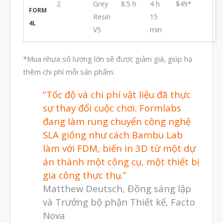
2
Grey
8.5 h
4 h
$49*
FORM
Tháng Tám 2020
Resin
15
4L
V5
min
Tháng Bảy 2020
Tháng Sáu 2020
*Mua nhựa số lượng lớn sẽ được giảm giá, giúp hạ
Tháng Năm 2020
thêm chi phí mỗi sản phẩm.
Tháng Tư 2020
“Tốc độ và chi phí vật liệu đã thực
Tháng Ba 2020
sự thay đổi cuộc chơi. Formlabs
Tháng Hai 2020
đang làm rung chuyển công nghệ
Tháng Một 2020
SLA giống như cách Bambu Lab
làm với FDM, biến in 3D từ một dự
Tháng Mười Hai 2019
án thành một công cụ, một thiết bị
Tháng Mười Một 2019
gia công thực thụ.”
Tháng Mười 2019
Matthew Deutsch, Đồng sáng lập
Tháng Chín 2019
và Trưởng bộ phận Thiết kế, Facto
Nova
Tháng Tám 2019