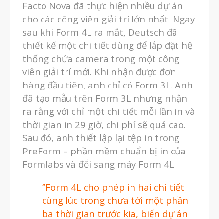
Tháng Một 2024
Facto Nova đã thực hiện nhiều dự án
cho các công viên giải trí lớn nhất. Ngay
Tháng Mười Hai 2023
sau khi Form 4L ra mắt, Deutsch đã
Tháng Mười Một 2023
thiết kế một chi tiết dùng để lắp đặt hệ
Tháng Mười 2023
thống chứa camera trong một công
Tháng Chín 2023
viên giải trí mới. Khi nhận được đơn
hàng đầu tiên, anh chỉ có Form 3L. Anh
Tháng Tám 2023
đã tạo mẫu trên Form 3L nhưng nhận
Tháng Bảy 2023
ra rằng với chỉ một chi tiết mỗi lần in và
Tháng Sáu 2023
thời gian in 29 giờ, chi phí sẽ quá cao.
Tháng Năm 2023
Sau đó, anh thiết lập lại tệp in trong
PreForm – phần mềm chuẩn bị in của
Tháng Tư 2023
Formlabs và đổi sang máy Form 4L.
Tháng Ba 2023
Tháng Hai 2023
“Form 4L cho phép in hai chi tiết
cùng lúc trong chưa tới một phần
Tháng Một 2023
ba thời gian trước kia, biến dự án
Tháng Mười Hai 2022