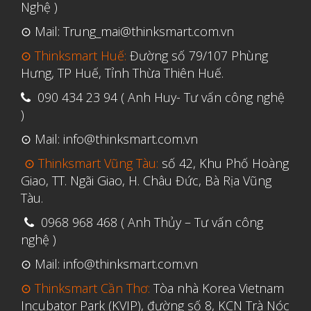
Nghệ )
⊙ Mail: Trung_mai@thinksmart.com.vn
⊙ Thinksmart Huế:
Đường số 79/107 Phùng
Hưng, TP Huế, Tỉnh Thừa Thiên Huế.
090 434 23 94 ( Anh Huy- Tư vấn công nghệ
)
⊙ Mail: info@thinksmart.com.vn
⊙ Thinksmart Vũng Tàu:
số 42, Khu Phố Hoàng
Giao, TT. Ngãi Giao, H. Châu Đức, Bà Rịa Vũng
Tàu.
0968 968 468 ( Anh Thủy – Tư vấn công
nghệ )
⊙ Mail: info@thinksmart.com.vn
⊙ Thinksmart Cần Thơ:
Tòa nhà Korea Vietnam
Incubator Park (KVIP), đường số 8, KCN Trà Nóc