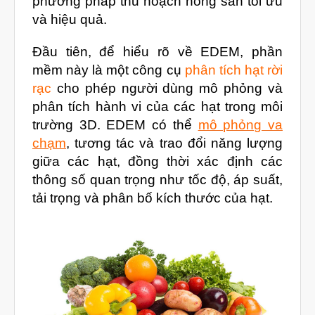
phương pháp thu hoạch nông sản tối ưu
Dịch Vụ Kiểm Tra Chất Lượng
và hiệu quả.
Mockup Buck
Đầu tiên, để hiểu rõ về EDEM, phần
Dịch vụ thiết kế khuôn đúc
mềm này là một công cụ
phân tích hạt rời
Giải Pháp
rạc
cho phép người dùng mô phỏng và
Automotive
phân tích hành vi của các hạt trong môi
trường 3D. EDEM có thể
mô phỏng va
Aerospace
chạm
, tương tác và trao đổi năng lượng
Industries
giữa các hạt, đồng thời xác định các
Marine
thông số quan trọng như tốc độ, áp suất,
Medical
tải trọng và phân bố kích thước của hạt.
Ứng Dụng
Thư Viện
Video
Liên Hệ