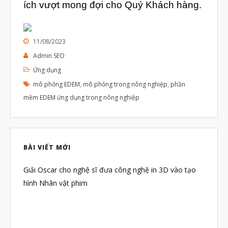
Tháng Năm 2019
ích vượt mong đợi cho Quý Khách hàng.
Tháng Tư 2019
Tháng Ba 2019
11/08/2023
Admin SEO
Ứng dụng
Aerospace
mô phỏng EDEM
,
mô phỏng trong nông nghiệp
,
phần
Automotive
mềm EDEM ứng dụng trong nông nghiệp
File 3D
Fuse 1
Giải pháp
BÀI VIẾT MỚI
Giải pháp ô tô
Giải Oscar cho nghệ sĩ đưa công nghệ in 3D vào tạo
in 3d cao cấp
hình Nhân vật phim
Máy in 3D để bàn Formlabs U.S.
Mô phỏng