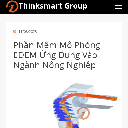
Thinksmart Group
11/08/2023
Phần Mềm Mô Phỏng
EDEM Ứng Dụng Vào
Ngành Nông Nghiệp
Giới Thiệu
Trang Chủ
Sản Phẩm
Máy In 3D Để Bàn Formlabs U.S.
Máy In 3D SLA Công Nghiệp
Máy in 3D EOS