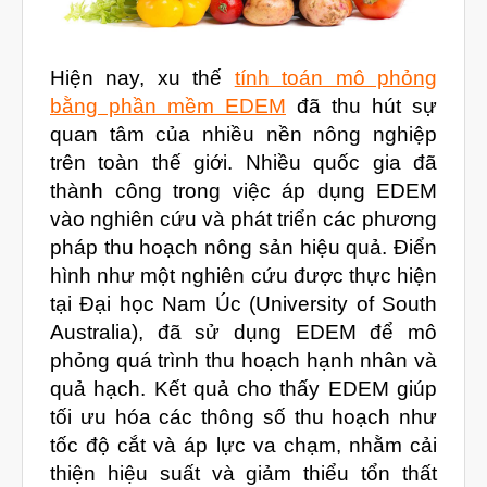
Hiện nay, xu thế
tính toán mô phỏng
bằng phần mềm EDEM
đã thu hút sự
vật liệu in 3D tiếp xúc dầu
quan tâm của nhiều nền nông nghiệp
vật liệu in 3D kháng dung môi
trên toàn thế giới. Nhiều quốc gia đã
đánh đổi độ bền và chịu nhiệt
thành công trong việc áp dụng EDEM
vào nghiên cứu và phát triển các phương
đọc datasheet vật liệu in 3D
pháp thu hoạch nông sản hiệu quả. Điển
phun hạt mài chi tiết in 3D
hình như một nghiên cứu được thực hiện
tại Đại học Nam Úc (University of South
Australia), đã sử dụng EDEM để mô
phỏng quá trình thu hoạch hạnh nhân và
Tháng Tám 2026
quả hạch. Kết quả cho thấy EDEM giúp
Tháng Bảy 2026
tối ưu hóa các thông số thu hoạch như
Tháng Năm 2026
tốc độ cắt và áp lực va chạm, nhằm cải
thiện hiệu suất và giảm thiểu tổn thất
Tháng Tư 2026