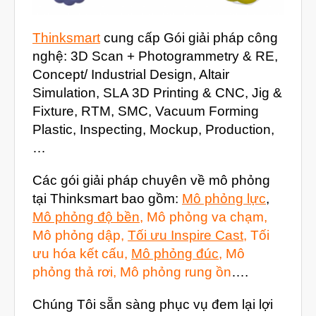
Tháng Sáu 2020
Tháng Năm 2020
Thinksmart
cung cấp Gói giải pháp công
Tháng Tư 2020
nghệ: 3D Scan + Photogrammetry & RE,
Concept/ Industrial Design, Altair
Tháng Ba 2020
Simulation, SLA 3D Printing & CNC, Jig &
Tháng Hai 2020
Fixture, RTM, SMC, Vacuum Forming
Tháng Một 2020
Plastic, Inspecting, Mockup, Production,
…
Tháng Mười Hai 2019
Tháng Mười Một 2019
Các gói giải pháp chuyên về mô phỏng
tại Thinksmart bao gồm:
Mô phỏng lực
,
Tháng Mười 2019
Mô phỏng độ bền
, Mô phỏng va chạm,
Tháng Chín 2019
Mô phỏng dập,
Tối ưu Inspire Cast
, Tối
Tháng Tám 2019
ưu hóa kết cấu,
Mô phỏng đúc
, Mô
phỏng thả rơi, Mô phỏng rung ồn
….
Tháng Bảy 2019
Tháng Sáu 2019
Chúng Tôi sẵn sàng phục vụ đem lại lợi