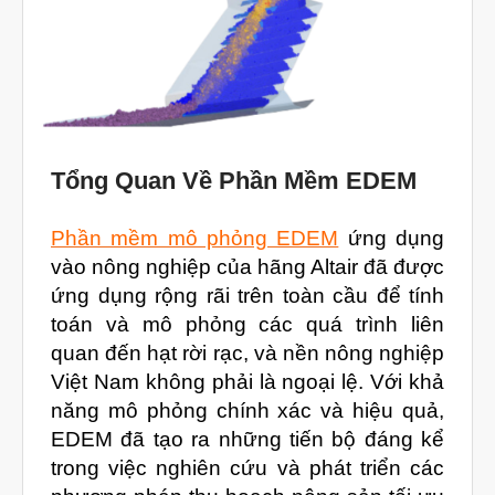
Máy in 3D nhựa PEEK EXT 220
MED | 3D SYSTEM
Máy In 3D FDM Để Bàn & Công
Nghiệp
Bio Printer – In 3D Sinh Học Ứng
Dụng Lâm Sàng
Tổng Quan Về Phần Mềm EDEM
Máy Quét 3D
Máy In 3D Kim Loại
Phần mềm mô phỏng EDEM
ứng dụng
Phân Tích Lực & Mô Phỏng
vào nông nghiệp của hãng Altair đã được
3D_Altair
ứng dụng rộng rãi trên toàn cầu để tính
Phần Mềm Geomagic: Phân Tích
toán và mô phỏng các quá trình liên
Khuyết Tật RE & QC
quan đến hạt rời rạc, và nền nông nghiệp
Dịch Vụ
Việt Nam không phải là ngoại lệ. Với khả
Dịch Vụ In 3D
năng mô phỏng chính xác và hiệu quả,
Dịch Vụ Quét 3D Cao Cấp & RE
EDEM đã tạo ra những tiến bộ đáng kể
Phân tích lực & Mô phỏng
trong việc nghiên cứu và phát triển các
3D_Altair