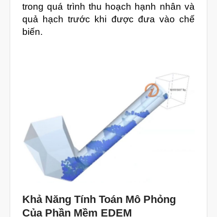
trong quá trình thu hoạch hạnh nhân và
Tháng Ba 2026
quả hạch trước khi được đưa vào chế
Tháng Hai 2026
biến.
Tháng Một 2026
Tháng Mười Hai 2025
Tháng Mười Một 2025
Tháng Mười 2025
Tháng Chín 2025
Tháng Tám 2025
Tháng Bảy 2025
Tháng Sáu 2025
Tháng Tư 2025
Tháng Ba 2025
Khả Năng Tính Toán Mô Phỏng
Của Phần Mềm EDEM
Tháng Hai 2025