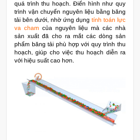
quá trình thu hoạch. Điển hình như quy
Tháng Mười 2023
trình vận chuyển nguyên liệu bằng băng
Tháng Chín 2023
tải bên dưới, nhờ ứng dụng
tính toán lực
Tháng Tám 2023
va cham
của nguyên liệu mà các nhà
sản xuất đã cho ra mắt các dòng sản
Tháng Bảy 2023
phẩm băng tải phù hợp với quy trình thu
Tháng Sáu 2023
hoạch, giúp cho việc thu hoạch diễn ra
Tháng Năm 2023
với hiệu suất cao hơn.
Tháng Tư 2023
Tháng Ba 2023
Tháng Hai 2023
Tháng Một 2023
Tháng Mười Hai 2022
Tháng Mười Một 2022
Tháng Mười 2022