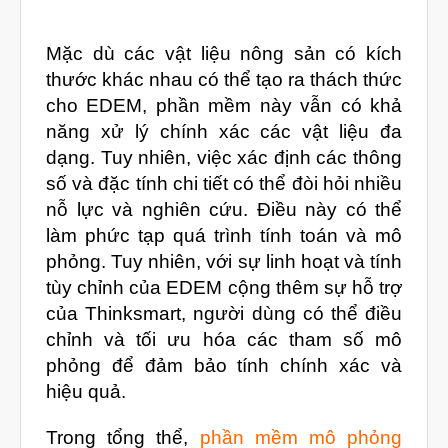
Tháng Chín 2022
Tháng Tám 2022
Mặc dù các vật liệu nông sản có kích
thước khác nhau có thể tạo ra thách thức
Tháng Bảy 2022
cho EDEM, phần mềm này vẫn có khả
Tháng Sáu 2022
năng xử lý chính xác các vật liệu đa
Tháng Năm 2022
dạng. Tuy nhiên, việc xác định các thông
số và đặc tính chi tiết có thể đòi hỏi nhiều
Tháng Tư 2022
nỗ lực và nghiên cứu. Điều này có thể
Tháng Ba 2022
làm phức tạp quá trình tính toán và mô
Tháng Hai 2022
phỏng. Tuy nhiên, với sự linh hoạt và tính
tùy chỉnh của EDEM cộng thêm sự hỗ trợ
Tháng Một 2022
của Thinksmart, người dùng có thể điều
Tháng Mười Hai 2021
chỉnh và tối ưu hóa các tham số mô
Tháng Mười Một 2021
phỏng để đảm bảo tính chính xác và
hiệu quả.
Tháng Mười 2021
Tháng Chín 2021
Trong tổng thể,
phần mềm mô phỏng