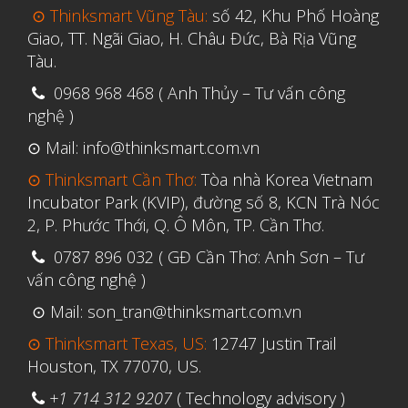
⊙ Thinksmart Vũng Tàu:
số 42, Khu Phố Hoàng
Giao, TT. Ngãi Giao, H. Châu Đức, Bà Rịa Vũng
Tàu.
0968 968 468 ( Anh Thủy – Tư vấn công
nghệ )
⊙ Mail: info@thinksmart.com.vn
⊙ Thinksmart Cần Thơ:
Tòa nhà Korea Vietnam
Incubator Park (KVIP), đường số 8, KCN Trà Nóc
2, P. Phước Thới, Q. Ô Môn, TP. Cần Thơ.
0787 896 032 ( GĐ Cần Thơ: Anh Sơn – Tư
vấn công nghệ )
⊙ Mail: son_tran@thinksmart.com.vn
⊙ Thinksmart Texas, US:
12747 Justin Trail
Houston, TX 77070, US.
+1 714 312 9207
( Technology advisory )