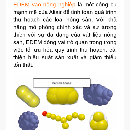
Tháng Tám 2021
EDEM vào nông nghiệp
là một công cụ
mạnh mẽ của Altair để tính toán quá trình
Tháng Bảy 2021
thu hoạch các loại nông sản. Với khả
Tháng Sáu 2021
năng mô phỏng chính xác và sự tương
Tháng Năm 2021
thích với sự đa dạng của vật liệu nông
sản, EDEM đóng vai trò quan trọng trong
Tháng Tư 2021
việc tối ưu hóa quy trình thu hoạch, cải
Tháng Ba 2021
thiện hiệu suất sản xuất và giảm thiểu
Tháng Một 2021
tổn thất.
Tháng Mười Hai 2020
Tháng Mười Một 2020
Tháng Mười 2020
Tháng Chín 2020
Tháng Tám 2020
Tháng Bảy 2020