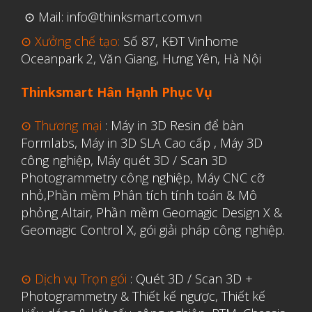
⊙ Mail: info@thinksmart.com.vn
⊙ Xưởng chế tạo:
Số 87, KĐT Vinhome
Oceanpark 2, Văn Giang, Hưng Yên, Hà Nội
Thinksmart Hân Hạnh Phục Vụ
⊙ Thương mại
:
Máy in 3D Resin để bàn
Formlabs
,
Máy in 3D SLA Cao cấp
,
Máy 3D
công nghiệp
,
Máy quét 3D / Scan 3D
Photogrammetry công nghiệp
,
Máy CNC cỡ
nhỏ,
Phần mềm Phân tích tính toán & Mô
phỏng Altair
,
Phần mềm Geomagic Design X &
Geomagic Control X
,
gói giải pháp công nghiệp.
⊙ Dịch vụ Trọn gói
:
Quét 3D / Scan 3D +
Photogrammetry & Thiết kế ngược
,
Thiết kế