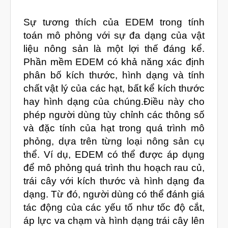
Tháng Một 2025
Sự tương thích của EDEM trong tính
Tháng Mười Hai 2024
toán mô phỏng với sự đa dạng của vật
Tháng Mười Một 2024
liệu nông sản là một lợi thế đáng kể.
Phần mềm EDEM có khả năng xác định
Tháng Mười 2024
phân bố kích thước, hình dạng và tính
Tháng Chín 2024
chất vật lý của các hạt, bất kể kích thước
Tháng Sáu 2024
hay hình dạng của chúng.Điều này cho
phép người dùng tùy chỉnh các thông số
Tháng Năm 2024
và đặc tính của hạt trong quá trình mô
Tháng Tư 2024
phỏng, dựa trên từng loại nông sản cụ
Tháng Ba 2024
thể. Ví dụ, EDEM có thể được áp dụng
để mô phỏng quá trình thu hoạch rau củ,
Tháng Hai 2024
trái cây với kích thước và hình dạng đa
Tháng Một 2024
dạng. Từ đó, người dùng có thể đánh giá
Tháng Mười Hai 2023
tác động của các yếu tố như tốc độ cắt,
áp lực va chạm và hình dạng trái cây lên
Tháng Mười Một 2023