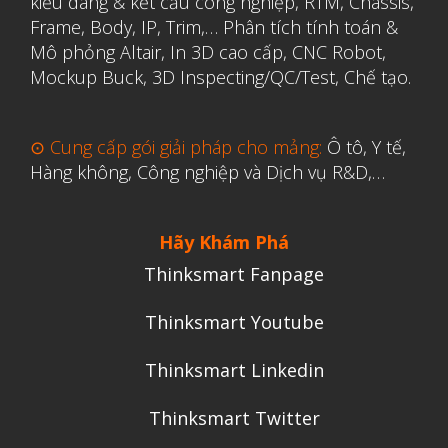
kiểu dáng & kết cấu công nghiệp, RTM, Chassis,
Frame, Body, IP, Trim,…
Phân tích tính toán &
Mô phỏng Altair
,
In 3D cao cấp
,
CNC Robot,
Mockup Buck, 3D Inspecting/QC/Test, Chế tạo.
⊙ Cung cấp gói giải pháp cho mảng:
Ô tô, Y tế,
Hàng không, Công nghiệp và Dịch vụ R&D,…
Hãy Khám Phá
Thinksmart Fanpage
Thinksmart Youtube
Thinksmart Linkedin
Thinksmart Twitter