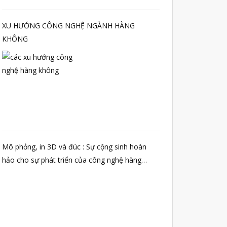
Dụng Lâm Sàng
Máy Quét 3D
XU HƯỚNG CÔNG NGHỆ NGÀNH HÀNG
KHÔNG
Máy In 3D Kim Loại
Phân Tích Lực & Mô Phỏng
3D_Altair
Phần Mềm Geomagic: Phân Tích
Khuyết Tật RE & QC
Dịch Vụ
Dịch Vụ In 3D
Dịch Vụ Quét 3D Cao Cấp & RE
Mô phỏng, in 3D và đúc : Sự cộng sinh hoàn
Phân tích lực & Mô phỏng
hảo cho sự phát triển của công nghệ hàng
3D_Altair
không vũ trụ
Dịch Vụ Kiểm Tra Chất Lượng
Mockup Buck
Dịch vụ thiết kế khuôn đúc
Giải Pháp