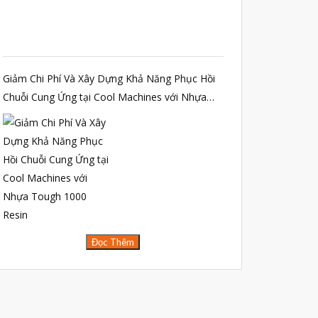
vật liệu in 3D kháng dung môi
đánh đổi độ bền và chịu nhiệt
đọc datasheet vật liệu in 3D
Giảm Chi Phí Và Xây Dựng Khả Năng Phục Hồi
phun hạt mài chi tiết in 3D
Chuỗi Cung Ứng tại Cool Machines với Nhựa
Tough 1000 Resin
Tháng Tám 2026
Tháng Bảy 2026
Tháng Năm 2026
Tháng Tư 2026
Đọc Thêm
Tháng Ba 2026
Tháng Hai 2026
Tháng Một 2026