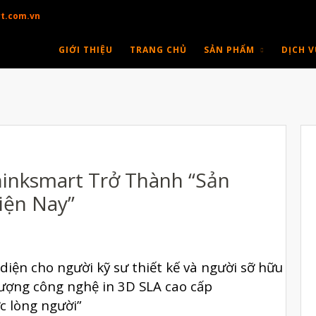
t.com.vn
GIỚI THIỆU
TRANG CHỦ
SẢN PHẨM
DỊCH V
hinksmart Trở Thành “Sản
iện Nay”
iện cho người kỹ sư thiết kế và người sỡ hữu
lượng công nghệ in 3D SLA cao cấp
c lòng người”