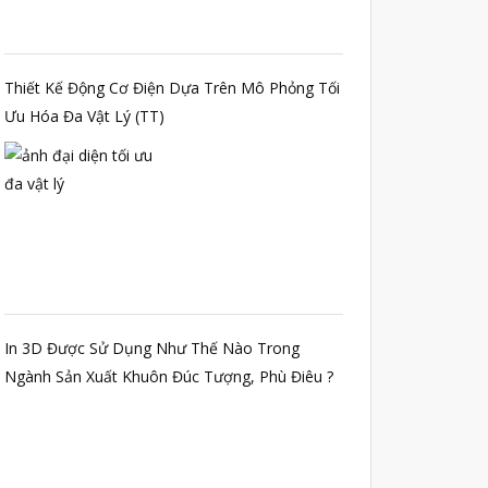
Automotive
Aerospace
Thiết Kế Động Cơ Điện Dựa Trên Mô Phỏng Tối
Industries
Ưu Hóa Đa Vật Lý (TT)
Marine
Medical
Ứng Dụng
Thư Viện
Video
Liên Hệ
In 3D Được Sử Dụng Như Thế Nào Trong
Ngành Sản Xuất Khuôn Đúc Tượng, Phù Điêu ?
vật liệu in 3D tiếp xúc dầu