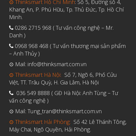
⊙ Thinksmart Hồ Chí Minh
: Số 5, Đường số 4,
Tháng Tư 2020
Khang An, P. Phú Hữu, Tp. Thủ Đức, Tp. Hồ Chí
Minh.
Tháng Ba 2020
0286 2715 968 ( Tư vấn công nghệ – Mr.
Tháng Hai 2020
Danh )
Tháng Một 2020
0968 968 468 ( Tư vấn thương mại sản phẩm
Tháng Mười Hai 2019
– Anh Thủy )
Tháng Mười Một 2019
⊙ Mail: info@thinksmart.com.vn
Tháng Mười 2019
⊙ Thinksmart Hà Nội:
Số 7, Ngõ 6, Phố Cửu
Tháng Chín 2019
Việt, TT. Trâu Quỳ, H. Gia Lâm, Hà Nội
Tháng Tám 2019
036 549 8888 ( GĐ Hà Nội: Anh Tùng – Tư
vấn công nghệ )
Tháng Bảy 2019
Tháng Sáu 2019
⊙ Mail: Tung_tran@thinksmart.com.vn
Tháng Năm 2019
⊙ Thinksmart Hải Phòng:
Số 42 Lê Thánh Tông,
Máy Chai, Ngô Quyền, Hải Phòng.
Tháng Tư 2019