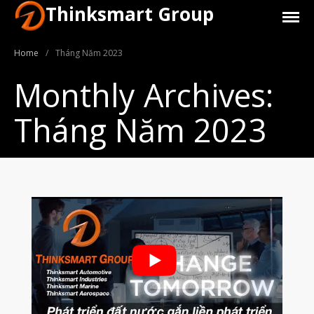
Thinksmart Group
Home
/
Tháng Năm 2023
Monthly Archives:
Tháng Năm 2023
Giới Thiệu
Trang Chủ
Sản Phẩm
Máy In 3D Để Bàn Formlabs U.S.
Máy In 3D SLA Công Nghiệp
Máy in 3D EOS
Máy in 3D nhựa PEEK EXT 220
MED | 3D SYSTEM