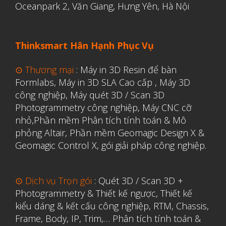
Oceanpark 2, Văn Giang, Hưng Yên, Hà Nội
Thinksmart Hân Hạnh Phục Vụ
⊙ Thương mại
:
Máy in 3D Resin để bàn
Formlabs
,
Máy in 3D SLA Cao cấp
,
Máy 3D
công nghiệp
,
Máy quét 3D / Scan 3D
Photogrammetry công nghiệp
,
Máy CNC cỡ
nhỏ,
Phần mềm Phân tích tính toán & Mô
phỏng Altair
,
Phần mềm Geomagic Design X &
Geomagic Control X
,
gói giải pháp công nghiệp.
⊙ Dịch vụ Trọn gói
:
Quét 3D / Scan 3D +
Photogrammetry & Thiết kế ngược
,
Thiết kế
kiểu dáng & kết cấu công nghiệp, RTM, Chassis,
Frame, Body, IP, Trim,…
Phân tích tính toán &