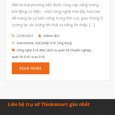
điện là loại phương tiện được cung cấp năng lượng
Tháng Sáu 2021
bởi động cơ điện – một công nghệ mới đầy hứa hẹn
Tháng Năm 2021
để mang lại sự bền vững trong lĩnh vực giao thông ở
Tháng Tư 2021
tương lai, do lượng khí thải và tiếng ồn thấp, […]
Tháng Ba 2021
22/05/2023
Admin SEO
Tháng Một 2021
Automotive
,
Giải pháp ô tô
,
Ứng dụng
Tháng Mười Hai 2020
công nghệ ô tô điện
,
dịch vụ quét 3d chuyên nghiệp
,
quét 3d ô tô
,
scan ô tô
Tháng Mười Một 2020
Tháng Mười 2020
READ MORE
Tháng Chín 2020
Tháng Tám 2020
Tháng Bảy 2020
Tháng Sáu 2020
Liên hệ trụ sở Thinksmart gần nhất
Tháng Năm 2020