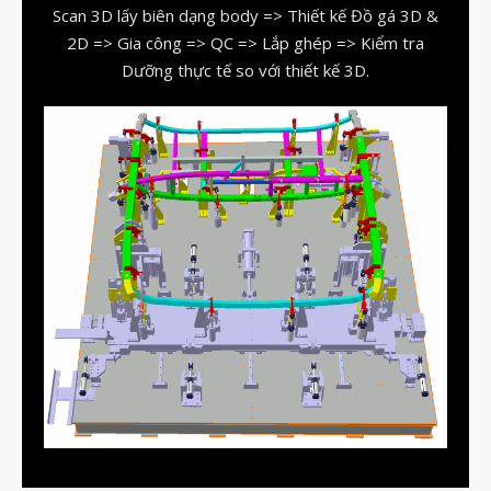
Scan 3D lấy biên dạng body => Thiết kế Đồ gá 3D &
2D => Gia công => QC => Lắp ghép => Kiểm tra
vật liệu in 3D tiếp xúc dầu
Dưỡng thực tế so với thiết kế 3D.
vật liệu in 3D kháng dung môi
đánh đổi độ bền và chịu nhiệt
đọc datasheet vật liệu in 3D
phun hạt mài chi tiết in 3D
Tháng Tám 2026
Tháng Bảy 2026
Tháng Năm 2026
Tháng Tư 2026
Tháng Ba 2026