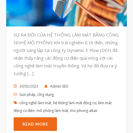
Tháng Tám 2023
Tháng Bảy 2023
Tháng Sáu 2023
SỰ RA ĐỜI CỦA HỆ THỐNG LÀM MÁT BẰNG CÔNG
Tháng Năm 2023
NGHỆ MÔ PHỎNG Khi trải nghiệm ô tô điện, những
Tháng Tư 2023
người sáng lập tại công ty Dynamic E Flow (DEF) đã
nhận thấy rằng các động cơ điện quá nóng với các
Tháng Ba 2023
công nghệ làm mát truyền thống. Và họ đã đưa ra ý
Tháng Hai 2023
tưởng […]
Tháng Một 2023
30/05/2023
Admin SEO
Tháng Mười Hai 2022
Giải pháp
,
Ứng dụng
Tháng Mười Một 2022
công nghệ làm mát
,
hệ thống làm mát động cơ
,
làm mát
Tháng Mười 2022
động cơ điện
,
mô phỏng làm mát
,
mo-phong-altair
Tháng Chín 2022
READ MORE
Tháng Tám 2022