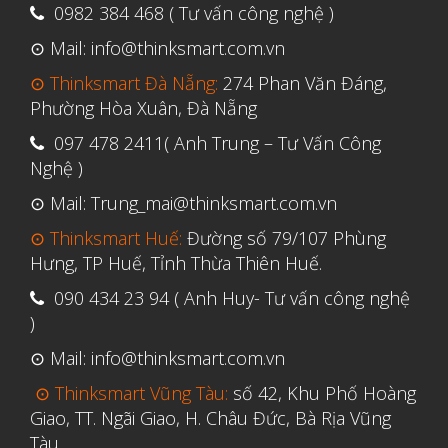
0982 384 468 ( Tư vấn công nghệ )
Tháng Ba 2019
⊙ Mail: info@thinksmart.com.vn
⊙ Thinksmart Đà Nẵng:
274 Phan Văn Đáng,
Aerospace
Phường Hòa Xuân, Đà Nẵng
Automotive
097 478 2411( Anh Trung – Tư Vấn Công
File 3D
Nghệ )
Fuse 1
⊙ Mail: Trung_mai@thinksmart.com.vn
Giải pháp
⊙ Thinksmart Huế:
Đường số 79/107 Phùng
Giải pháp ô tô
Hưng, TP Huế, Tỉnh Thừa Thiên Huế.
in 3d cao cấp
090 434 23 94 ( Anh Huy- Tư vấn công nghệ
)
Máy in 3D để bàn Formlabs U.S.
⊙ Mail: info@thinksmart.com.vn
Mô phỏng
⊙ Thinksmart Vũng Tàu:
số 42, Khu Phố Hoàng
Triển khai
Giao, TT. Ngãi Giao, H. Châu Đức, Bà Rịa Vũng
Ứng dụng
Tàu.