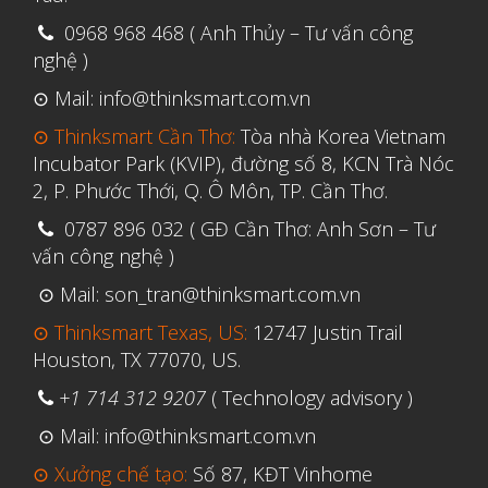
Vật liệu
0968 968 468 ( Anh Thủy – Tư vấn công
Y Tế
nghệ )
⊙ Mail: info@thinksmart.com.vn
⊙ Thinksmart Cần Thơ:
Tòa nhà Korea Vietnam
Incubator Park (KVIP), đường số 8, KCN Trà Nóc
2, P. Phước Thới, Q. Ô Môn, TP. Cần Thơ.
0787 896 032 ( GĐ Cần Thơ: Anh Sơn – Tư
vấn công nghệ )
⊙ Mail: son_tran@thinksmart.com.vn
⊙ Thinksmart Texas, US:
12747 Justin Trail
Houston, TX 77070, US.
+1 714 312 9207
( Technology advisory )
⊙ Mail: info@thinksmart.com.vn
⊙ Xưởng chế tạo:
Số 87, KĐT Vinhome