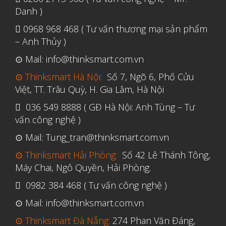
Danh )
0968 968 468 ( Tư vấn thương mại sản phẩm
– Anh Thủy )
⊙ Mail: info@thinksmart.com.vn
⊙ Thinksmart Hà Nội:
Số 7, Ngõ 6, Phố Cửu
Việt, TT. Trâu Quỳ, H. Gia Lâm, Hà Nội
036 549 8888 ( GĐ Hà Nội: Anh Tùng – Tư
vấn công nghệ )
⊙ Mail: Tung_tran@thinksmart.com.vn
⊙ Thinksmart Hải Phòng:
Số 42 Lê Thánh Tông,
Máy Chai, Ngô Quyền, Hải Phòng.
0982 384 468 ( Tư vấn công nghệ )
⊙ Mail: info@thinksmart.com.vn
⊙ Thinksmart Đà Nẵng:
274 Phan Văn Đáng,