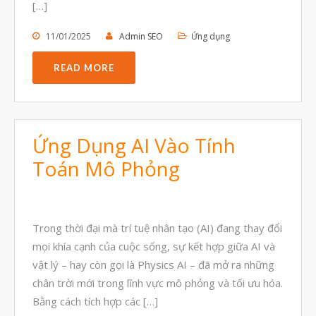
[…]
Tháng Năm 2019
11/01/2025
Admin SEO
Ứng dụng
Tháng Tư 2019
Tháng Ba 2019
READ MORE
Aerospace
Automotive
Ứng Dụng AI Vào Tính
File 3D
Toán Mô Phỏng
Fuse 1
Giải pháp
Trong thời đại mà trí tuệ nhân tạo (AI) đang thay đổi
Giải pháp ô tô
mọi khía cạnh của cuộc sống, sự kết hợp giữa AI và
in 3d cao cấp
vật lý – hay còn gọi là Physics AI – đã mở ra những
Máy in 3D để bàn Formlabs U.S.
chân trời mới trong lĩnh vực mô phỏng và tối ưu hóa.
Bằng cách tích hợp các […]
Mô phỏng