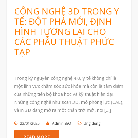
CÔNG NGHỆ 3D TRONG Y
Tháng Mười 2023
TẾ: ĐỘT PHÁ MỚI, ĐỊNH
Tháng Chín 2023
HÌNH TƯƠNG LAI CHO
Tháng Tám 2023
CÁC PHẪU THUẬT PHỨC
Tháng Bảy 2023
TẠP
Tháng Sáu 2023
Tháng Năm 2023
Tháng Tư 2023
Trong kỷ nguyên công nghệ 4.0, y tế không chỉ là
Tháng Ba 2023
một lĩnh vực chăm sóc sức khỏe mà còn là tâm điểm
của những tiến bộ khoa học và kỹ thuật hiện đại.
Tháng Hai 2023
Những công nghệ như scan 3D, mô phỏng lực (CAE),
Tháng Một 2023
và in 3D đang mở ra một chân trời mới, nơi […]
Tháng Mười Hai 2022
22/01/2025
Admin SEO
Ứng dụng
Tháng Mười Một 2022
Tháng Mười 2022
READ MORE