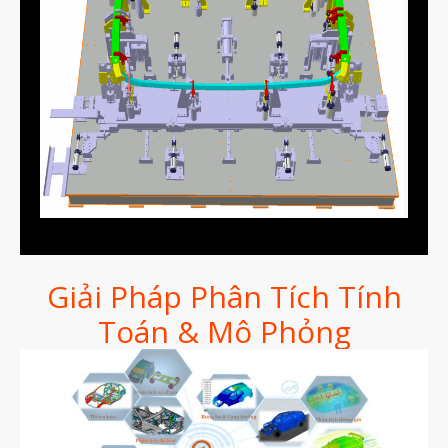
vật liệu in 3D tiếp xúc dầu
vật liệu in 3D kháng dung môi
đánh đổi độ bền và chịu nhiệt
đọc datasheet vật liệu in 3D
phun hạt mài chi tiết in 3D
Giải Pháp Phân Tích Tính
Toán & Mô Phỏng
Tháng Tám 2026
Tháng Bảy 2026
Tháng Năm 2026