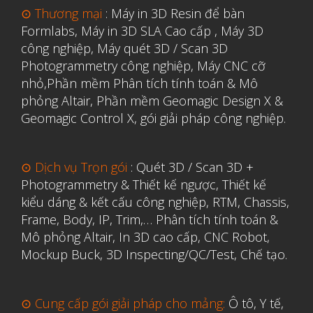
⊙ Thương mại
:
Máy in 3D Resin để bàn
Formlabs
,
Máy in 3D SLA Cao cấp
,
Máy 3D
công nghiệp
,
Máy quét 3D / Scan 3D
Photogrammetry công nghiệp
,
Máy CNC cỡ
nhỏ,
Phần mềm Phân tích tính toán & Mô
phỏng Altair
,
Phần mềm Geomagic Design X &
Geomagic Control X
,
gói giải pháp công nghiệp.
⊙ Dịch vụ Trọn gói
:
Quét 3D / Scan 3D +
Photogrammetry & Thiết kế ngược
,
Thiết kế
kiểu dáng & kết cấu công nghiệp, RTM, Chassis,
Frame, Body, IP, Trim,…
Phân tích tính toán &
Mô phỏng Altair
,
In 3D cao cấp
,
CNC Robot,
Mockup Buck, 3D Inspecting/QC/Test, Chế tạo.
⊙ Cung cấp gói giải pháp cho mảng:
Ô tô, Y tế,