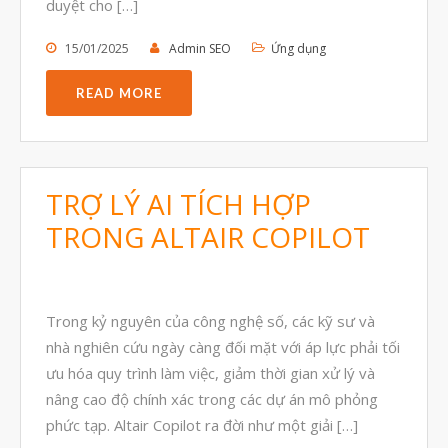
duyệt cho […]
Tháng Tám 2021
15/01/2025
Admin SEO
Ứng dụng
Tháng Bảy 2021
Tháng Sáu 2021
READ MORE
Tháng Năm 2021
Tháng Tư 2021
TRỢ LÝ AI TÍCH HỢP
Tháng Ba 2021
TRONG ALTAIR COPILOT
Tháng Một 2021
Tháng Mười Hai 2020
Tháng Mười Một 2020
Trong kỷ nguyên của công nghệ số, các kỹ sư và
Tháng Mười 2020
nhà nghiên cứu ngày càng đối mặt với áp lực phải tối
Tháng Chín 2020
ưu hóa quy trình làm việc, giảm thời gian xử lý và
nâng cao độ chính xác trong các dự án mô phỏng
Tháng Tám 2020
phức tạp. Altair Copilot ra đời như một giải […]
Tháng Bảy 2020