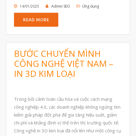
14/01/2025
Admin SEO
Ứng dụng
Tháng Sáu 2020
Tháng Năm 2020
READ MORE
Tháng Tư 2020
Tháng Ba 2020
Tháng Hai 2020
BƯỚC CHUYỂN MÌNH
Tháng Một 2020
CÔNG NGHỆ VIỆT NAM –
Tháng Mười Hai 2019
IN 3D KIM LOẠI
Tháng Mười Một 2019
Tháng Mười 2019
Trong bối cảnh toàn cầu hóa và cuộc cách mạng
Tháng Chín 2019
công nghiệp 4.0, các doanh nghiệp không ngừng tìm
Tháng Tám 2019
kiếm giải pháp đột phá để gia tăng hiệu suất, giảm
Tháng Bảy 2019
chi phí và khẳng định vị thế trên thị trường quốc tế.
Công nghệ in 3D kim loại đã nổi lên như một công cụ
Tháng Sáu 2019