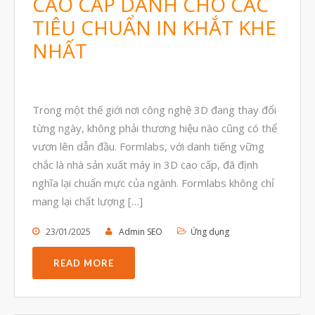
CAO CẤP DÀNH CHO CÁC
Tháng Hai 2025
TIÊU CHUẨN IN KHẮT KHE
Tháng Một 2025
NHẤT
Tháng Mười Hai 2024
Tháng Mười Một 2024
Tháng Mười 2024
Trong một thế giới nơi công nghệ 3D đang thay đổi
Tháng Chín 2024
từng ngày, không phải thương hiệu nào cũng có thể
vươn lên dẫn đầu. Formlabs, với danh tiếng vững
Tháng Sáu 2024
chắc là nhà sản xuất máy in 3D cao cấp, đã định
Tháng Năm 2024
nghĩa lại chuẩn mực của ngành. Formlabs không chỉ
Tháng Tư 2024
mang lại chất lượng […]
Tháng Ba 2024
23/01/2025
Admin SEO
Ứng dụng
Tháng Hai 2024
READ MORE
Tháng Một 2024
Tháng Mười Hai 2023
Tháng Mười Một 2023