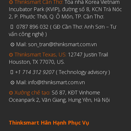
⊙ Thinksmart Cần Thơ:
Tòa nhà Korea Vietnam
Incubator Park (KVIP), đường số 8, KCN Trà Nóc
2, P. Phước Thới, Q. Ô Môn, TP. Cần Thơ.
0787 896 032 ( GĐ Cần Thơ: Anh Sơn – Tư
vấn công nghệ )
⊙ Mail: son_tran@thinksmart.com.vn
⊙ Thinksmart Texas, US:
12747 Justin Trail
Houston, TX 77070, US.
+1 714 312 9207
( Technology advisory )
⊙ Mail: info@thinksmart.com.vn
⊙ Xưởng chế tạo:
Số 87, KĐT Vinhome
Oceanpark 2, Văn Giang, Hưng Yên, Hà Nội
Thinksmart Hân Hạnh Phục Vụ