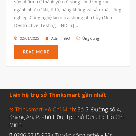
sản phẩm trở thành yếu tố sống còn trong các
ngành như cơ khí, ô tô, hàng không và sản xuất công
nghiệp. Công nghệ kiểm tra không phá hủy (Non-
Destructive Testing – NDT) […]
02/01/2025
Admin SEO
Ứng dụng
READ MORE
Liên hệ trụ sở Thinksmart gần nhất
⊙ Thinksmart Hồ Chí Minh
: Số 5, Đường số 4,
Khang An, P. Phú Hữu, Tp. Thủ Đức, Tp. Hồ Chí
Minh.
0286 2715 968 ( Tư vấn công nghệ – Mr.