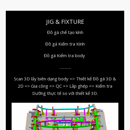
3D_Altair
Dịch Vụ Kiểm Tra Chất Lượng
Mockup Buck
JIG & FIXTURE
Dịch vụ thiết kế khuôn đúc
Đồ gá chế tạo kính
Giải Pháp
Đồ gá Kiểm tra Kính
Automotive
Đồ gá Kiểm tra body
Aerospace
Industries
………..
Marine
Scan 3D lấy biên dạng body => Thiết kế Đồ gá 3D &
Medical
2D => Gia công => QC => Lắp ghép => Kiểm tra
Ứng Dụng
Dưỡng thực tế so với thiết kế 3D.
Thư Viện
Video
Liên Hệ