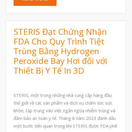
Tháng Chín 2022
Tháng Tám 2022
STERIS Đạt Chứng Nhận
Tháng Bảy 2022
FDA Cho Quy Trình Tiệt
Tháng Sáu 2022
Trùng Bằng Hydrogen
Tháng Năm 2022
Peroxide Bay Hơi đối với
Tháng Tư 2022
Thiết Bị Y Tế In 3D
Tháng Ba 2022
Tháng Hai 2022
Tháng Một 2022
STERIS, một trong những nhà cung cấp hàng đầu
Tháng Mười Hai 2021
thế giới về các sản phẩm và dịch vụ chăm sóc sức
Tháng Mười Một 2021
khỏe, tập trung vào việc ngăn ngừa nhiễm trùng và
đảm bảo an toàn y tế. Tháng 8 năm 2023 đánh dấu
Tháng Mười 2021
một bước tiến quan trọng khi STERIS được FDA phê
Tháng Chín 2021