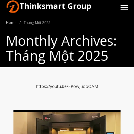
Thinksmart Group
Home
/
Tháng Một 2025
Monthly Archives:
Tháng Một 2025
Giới Thiệu
https://youtu.be/FPowJuooOAM
Trang Chủ
Sản Phẩm
Máy In 3D Để Bàn Formlabs U.S.
Máy In 3D SLA Công Nghiệp