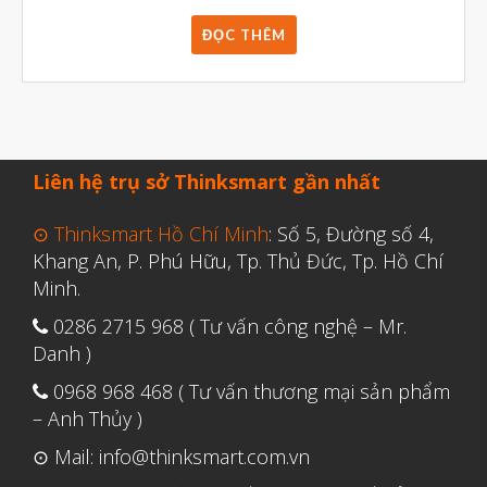
ĐỌC THÊM
Liên hệ trụ sở Thinksmart gần nhất
⊙ Thinksmart Hồ Chí Minh
: Số 5, Đường số 4,
Khang An, P. Phú Hữu, Tp. Thủ Đức, Tp. Hồ Chí
Minh.
0286 2715 968 ( Tư vấn công nghệ – Mr.
Danh )
0968 968 468 ( Tư vấn thương mại sản phẩm
– Anh Thủy )
⊙ Mail: info@thinksmart.com.vn