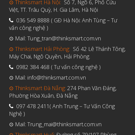
⊙ Thinksmart Hà Nội:
Số 7, Ngõ 6, Phố Cửu
Việt, TT. Trâu Quỳ, H. Gia Lâm, Hà Nội
036 549 8888 ( GĐ Hà Nội: Anh Tùng – Tư
vấn công nghệ )
⊙ Mail: Tung_tran@thinksmart.com.vn
⊙ Thinksmart Hải Phòng:
Số 42 Lê Thánh Tông,
Máy Chai, Ngô Quyền, Hải Phòng.
0982 384 468 ( Tư vấn công nghệ )
⊙ Mail: info@thinksmart.com.vn
⊙ Thinksmart Đà Nẵng:
274 Phan Văn Đáng,
Phường Hòa Xuân, Đà Nẵng
097 478 2411( Anh Trung – Tư Vấn Công
Nghệ )
⊙ Mail: Trung_mai@thinksmart.com.vn
⊙ Thinksmart Huế:
Đường số 79/107 Phùng