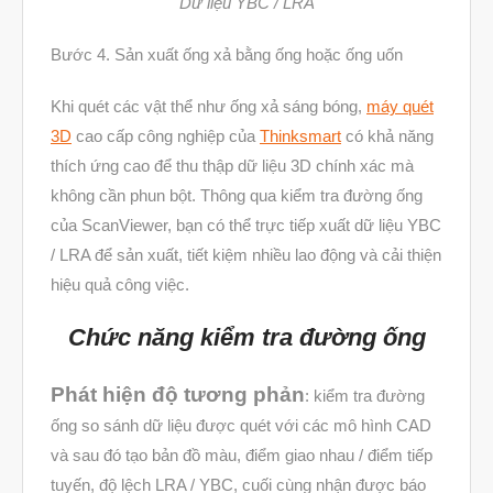
Dữ liệu YBC / LRA
Tháng Tư 2025
Tháng Ba 2025
Bước 4. Sản xuất ống xả bằng ống hoặc ống uốn
Tháng Hai 2025
Khi quét các vật thể như ống xả sáng bóng,
máy quét
Tháng Một 2025
3D
cao cấp công nghiệp của
Thinksmart
có khả năng
Tháng Mười Hai 2024
thích ứng cao để thu thập dữ liệu 3D chính xác mà
không cần phun bột. Thông qua kiểm tra đường ống
Tháng Mười Một 2024
của ScanViewer, bạn có thể trực tiếp xuất dữ liệu YBC
Tháng Mười 2024
/ LRA để sản xuất, tiết kiệm nhiều lao động và cải thiện
Tháng Chín 2024
hiệu quả công việc.
Tháng Sáu 2024
Chức năng kiểm tra đường ống
Tháng Năm 2024
Tháng Tư 2024
Phát hiện độ tương phản
: kiểm tra đường
Tháng Ba 2024
ống so sánh dữ liệu được quét với các mô hình CAD
và sau đó tạo bản đồ màu, điểm giao nhau / điểm tiếp
Tháng Hai 2024
tuyến, độ lệch LRA / YBC, cuối cùng nhận được báo