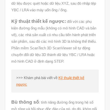
Tháng Mười Hai 2022
dữ liệu được quét hoặc dữ liệu XYZ, sau đó nhập tệp
Tháng Mười Một 2022
YBC / LRA vào máy uốn ống / ống.
Tháng Mười 2022
Kỹ thuật thiết kế ngược:
đối với các phụ
Tháng Chín 2022
kiện đường ống mẫu (không có mô hình CAD và bản
Tháng Tám 2022
vẽ), các nhà sản xuất có nhu cầu tiến hành phát triển
sản phẩm, sau đó các mô hình 3D là không thể thiếu.
Tháng Bảy 2022
Phần mềm ScanTech 3D ScanViewer sẽ tự động
Tháng Sáu 2022
chuyển đổi dữ liệu 3D thành dữ liệu YBC / LRA hoặc
Tháng Năm 2022
mô hình CAD ở định dạng STEP.
Tháng Tư 2022
Tháng Ba 2022
>>> Khám phá bài viết về
Kỹ thuật thiết kế
ngược
Tháng Hai 2022
Tháng Một 2022
Bù thông số
Tháng Mười Hai 2021
: tính năng đường ống trong hệ số
mở rộng và hồi phục độc đáo của nó, do đó, khớp nối