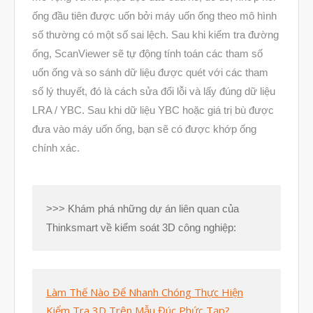
Tháng Mười Một 2021
ống đầu tiên được uốn bởi máy uốn ống theo mô hình
Tháng Mười 2021
số thường có một số sai lệch. Sau khi kiểm tra đường
Tháng Chín 2021
ống, ScanViewer sẽ tự động tính toán các tham số
Tháng Tám 2021
uốn ống và so sánh dữ liệu được quét với các tham
số lý thuyết, đó là cách sửa đổi lỗi và lấy đúng dữ liệu
Tháng Bảy 2021
LRA / YBC. Sau khi dữ liệu YBC hoặc giá trị bù được
Tháng Sáu 2021
đưa vào máy uốn ống, bạn sẽ có được khớp ống
Tháng Năm 2021
chính xác.
Tháng Tư 2021
Tháng Ba 2021
>>> Khám phá những dự án liên quan của
Tháng Một 2021
Thinksmart về kiểm soát 3D công nghiệp:
Tháng Mười Hai 2020
Tháng Mười Một 2020
Tháng Mười 2020
Làm Thế Nào Để Nhanh Chóng Thực Hiện
Kiểm Tra 3D Trên Mẫu Đúc Phức Tạp?
Tháng Chín 2020