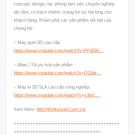
concept, design, tác phong làm việc chuyên nghiệp,
Tháng Bảy 2019
tận tâm, có trách nhiệm, mang tới sự hài lòng cho
Tháng Sáu 2019
khách hàng. Khám phá các sản phẩm nổi bật của
chúng tôi:
Tháng Năm 2019
Tháng Tư 2019
– Máy quét 3D cao cấp:
Tháng Ba 2019
https://www.youtube.com/watch?v=PFgDN…
– Altair | Tối ưu hóa sản phẩm :
Aerospace
https://www.youtube.com/watch?v=OZdar…
Automotive
– Máy in 3D SLA cao cấp công nghiệp:
File 3D
https://www.youtube.com/watch?v=y3lsC…
Fuse 1
Xem thêm:
http://thinksmart.com.vn/
Giải pháp
Giải pháp ô tô
=======================================
================================
in 3d cao cấp