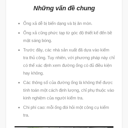
Những vấn đề chung
Dịch Vụ Quét 3D Cao Cấp & RE
Phân tích lực & Mô phỏng
3D_Altair
Ống xả dễ bị biến dạng và bị ăn mòn.
Dịch Vụ Kiểm Tra Chất Lượng
Ống xả cũng phức tạp từ góc độ thiết kế đến bề
Mockup Buck
mặt sáng bóng.
Dịch vụ thiết kế khuôn đúc
Trước đây, các nhà sản xuất đã dựa vào kiểm
tra thủ công. Tuy nhiên, với phương pháp này chỉ
Giải Pháp
có thể xác định xem đường ống có đủ điều kiện
Automotive
hay không.
Aerospace
Các thông số của đường ống là không thể được
Industries
tính toán một cách định lượng, chỉ phụ thuộc vào
Marine
kinh nghiệm của người kiểm tra.
Medical
Chi phí cao: mỗi ống đòi hỏi một công cụ kiểm
Ứng Dụng
tra.
Thư Viện