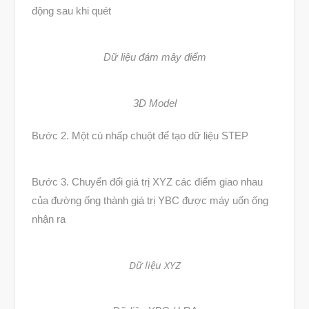
Tháng Bảy 2026
động sau khi quét
Tháng Năm 2026
Tháng Tư 2026
Dữ liệu đám mây điểm
Tháng Ba 2026
3D Model
Tháng Hai 2026
Tháng Một 2026
Bước 2. Một cú nhấp chuột để tạo dữ liệu STEP
Tháng Mười Hai 2025
Tháng Mười Một 2025
Bước 3. Chuyển đổi giá trị XYZ các điểm giao nhau
Tháng Mười 2025
của đường ống thành giá trị YBC được máy uốn ống
nhận ra
Tháng Chín 2025
Tháng Tám 2025
Dữ liệu XYZ
Tháng Bảy 2025
Tháng Sáu 2025