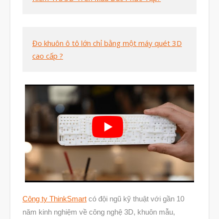
Tháng Tám 2020
Tháng Bảy 2020
Đo khuôn ô tô lớn chỉ bằng một máy quét 3D
Tháng Sáu 2020
cao cấp ?
Tháng Năm 2020
Tháng Tư 2020
Tháng Ba 2020
Tháng Hai 2020
Tháng Một 2020
Tháng Mười Hai 2019
Tháng Mười Một 2019
Tháng Mười 2019
Công ty ThinkSmart
có đội ngũ kỹ thuật với gần 10
Tháng Chín 2019
năm kinh nghiệm về công nghệ 3D, khuôn mẫu,
Tháng Tám 2019