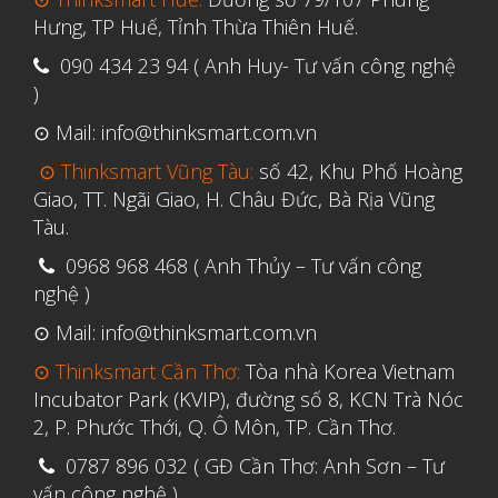
Hưng, TP Huế, Tỉnh Thừa Thiên Huế.
090 434 23 94 ( Anh Huy- Tư vấn công nghệ
)
⊙ Mail: info@thinksmart.com.vn
⊙ Thinksmart Vũng Tàu:
số 42, Khu Phố Hoàng
Giao, TT. Ngãi Giao, H. Châu Đức, Bà Rịa Vũng
Tàu.
0968 968 468 ( Anh Thủy – Tư vấn công
nghệ )
⊙ Mail: info@thinksmart.com.vn
⊙ Thinksmart Cần Thơ:
Tòa nhà Korea Vietnam
Incubator Park (KVIP), đường số 8, KCN Trà Nóc
2, P. Phước Thới, Q. Ô Môn, TP. Cần Thơ.
0787 896 032 ( GĐ Cần Thơ: Anh Sơn – Tư
vấn công nghệ )