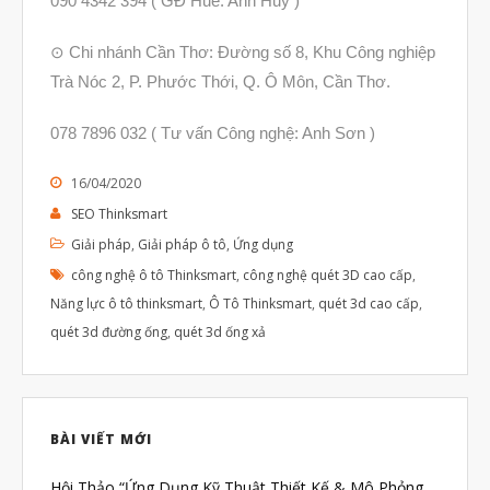
090 4342 394 ( GĐ Huế: Anh Huy )
⊙ Chi nhánh Cần Thơ: Đường số 8, Khu Công nghiệp
Trà Nóc 2, P. Phước Thới, Q. Ô Môn, Cần Thơ.
078 7896 032 ( Tư vấn Công nghệ: Anh Sơn )
16/04/2020
SEO Thinksmart
Giải pháp
,
Giải pháp ô tô
,
Ứng dụng
công nghệ ô tô Thinksmart
,
công nghệ quét 3D cao cấp
,
Năng lực ô tô thinksmart
,
Ô Tô Thinksmart
,
quét 3d cao cấp
,
quét 3d đường ống
,
quét 3d ống xả
BÀI VIẾT MỚI
Hội Thảo “Ứng Dụng Kỹ Thuật Thiết Kế & Mô Phỏng