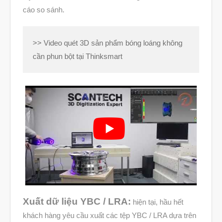
Tháng Một 2024
cáo so sánh.
Tháng Mười Hai 2023
Tháng Mười Một 2023
>> Video quét 3D sản phẩm bóng loáng không
Tháng Mười 2023
cần phun bột tại Thinksmart
Tháng Chín 2023
Tháng Tám 2023
Tháng Bảy 2023
Tháng Sáu 2023
Tháng Năm 2023
Tháng Tư 2023
Tháng Ba 2023
Tháng Hai 2023
Xuất dữ liệu YBC / LRA:
hiện tại, hầu hết
Tháng Một 2023
khách hàng yêu cầu xuất các tệp YBC / LRA dựa trên