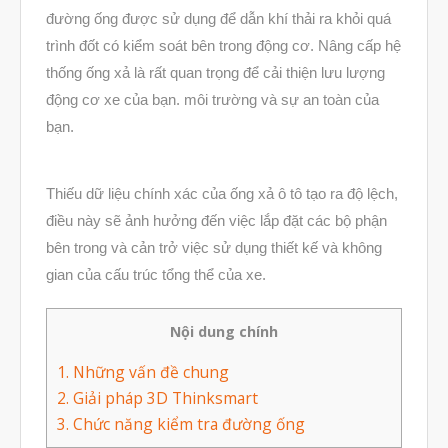
đường ống được sử dụng để dẫn khí thải ra khỏi quá
Máy In 3D Để Bàn Formlabs U.S.
trình đốt có kiểm soát bên trong động cơ. Nâng cấp hệ
Máy In 3D SLA Công Nghiệp
thống ống xả là rất quan trọng để cải thiện lưu lượng
Máy in 3D EOS
động cơ xe của bạn. môi trường và sự an toàn của
Máy in 3D nhựa PEEK EXT 220
bạn.
MED | 3D SYSTEM
Máy In 3D FDM Để Bàn & Công
Nghiệp
Thiếu dữ liệu chính xác của ống xả ô tô tạo ra độ lệch,
Bio Printer – In 3D Sinh Học Ứng
điều này sẽ ảnh hưởng đến việc lắp đặt các bộ phận
Dụng Lâm Sàng
bên trong và cản trở việc sử dụng thiết kế và không
Máy Quét 3D
gian của cấu trúc tổng thể của xe.
Máy In 3D Kim Loại
Phân Tích Lực & Mô Phỏng
Nội dung chính
3D_Altair
Phần Mềm Geomagic: Phân Tích
1.
Những vấn đề chung
Khuyết Tật RE & QC
2.
Giải pháp 3D Thinksmart
Dịch Vụ
3.
Chức năng kiểm tra đường ống
Dịch Vụ In 3D