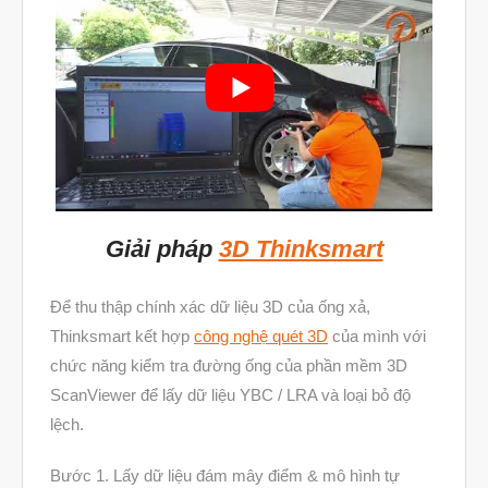
Video
Liên Hệ
vật liệu in 3D tiếp xúc dầu
vật liệu in 3D kháng dung môi
Giải pháp
3D Thinksmart
đánh đổi độ bền và chịu nhiệt
Để thu thập chính xác dữ liệu 3D của ống xả,
đọc datasheet vật liệu in 3D
Thinksmart kết hợp
công nghệ quét 3D
của mình với
phun hạt mài chi tiết in 3D
chức năng kiểm tra đường ống của phần mềm 3D
ScanViewer để lấy dữ liệu YBC / LRA và loại bỏ độ
lệch.
Tháng Tám 2026
Bước 1. Lấy dữ liệu đám mây điểm & mô hình tự