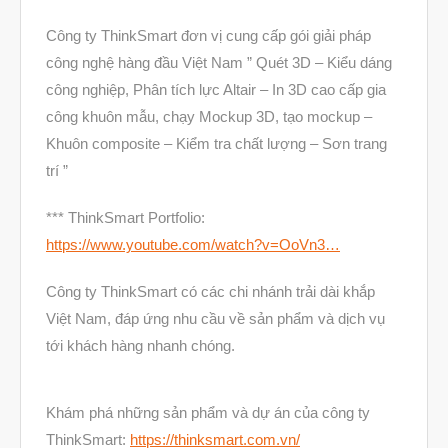
Máy in 3D để bàn Formlabs U.S.
Công ty ThinkSmart đơn vị cung cấp gói giải pháp
Mô phỏng
công nghệ hàng đầu Việt Nam ” Quét 3D – Kiểu dáng
công nghiệp, Phân tích lực Altair – In 3D cao cấp gia
Triển khai
công khuôn mẫu, chạy Mockup 3D, tạo mockup –
Ứng dụng
Khuôn composite – Kiểm tra chất lượng – Sơn trang
Vật liệu
trí ”
Y Tế
*** ThinkSmart Portfolio:
https://www.youtube.com/watch?v=OoVn3…
Công ty ThinkSmart có các chi nhánh trải dài khắp
Việt Nam, đáp ứng nhu cầu về sản phẩm và dịch vụ
tới khách hàng nhanh chóng.
Khám phá những sản phẩm và dự án của công ty
ThinkSmart:
https://thinksmart.com.vn/