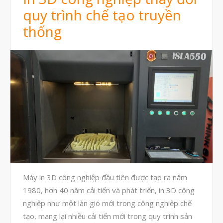
quy trình chế tạo truyền
Tháng Bảy 2022
thống
Tháng Sáu 2022
Tháng Năm 2022
Tháng Tư 2022
Tháng Ba 2022
Tháng Hai 2022
Tháng Một 2022
Tháng Mười Hai 2021
Tháng Mười Một 2021
Tháng Mười 2021
Máy in 3D công nghiệp đầu tiên được tạo ra năm
Tháng Chín 2021
1980, hơn 40 năm cải tiến và phát triển, in 3D công
Tháng Tám 2021
nghiệp như một làn gió mới trong công nghiệp chế
Tháng Bảy 2021
tạo, mang lại nhiều cải tiến mới trong quy trình sản