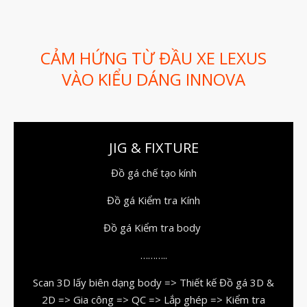
Dịch vụ thiết kế khuôn đúc
Giải Pháp
CẢM HỨNG TỪ ĐẦU XE LEXUS
Automotive
VÀO KIỂU DÁNG INNOVA
Aerospace
Industries
Marine
Medical
JIG & FIXTURE
Ứng Dụng
Đồ gá chế tạo kính
Thư Viện
Đồ gá Kiểm tra Kính
Video
Đồ gá Kiểm tra body
Liên Hệ
………..
Scan 3D lấy biên dạng body => Thiết kế Đồ gá 3D &
2D => Gia công => QC => Lắp ghép => Kiểm tra