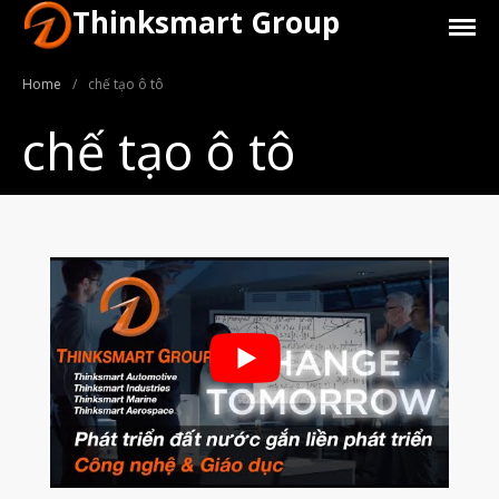
Thinksmart Group
Home
/
chế tạo ô tô
chế tạo ô tô
Giới Thiệu
Trang Chủ
Sản Phẩm
Máy In 3D Để Bàn Formlabs U.S.
Máy In 3D SLA Công Nghiệp
Máy in 3D EOS
Máy in 3D nhựa PEEK EXT 220
MED | 3D SYSTEM