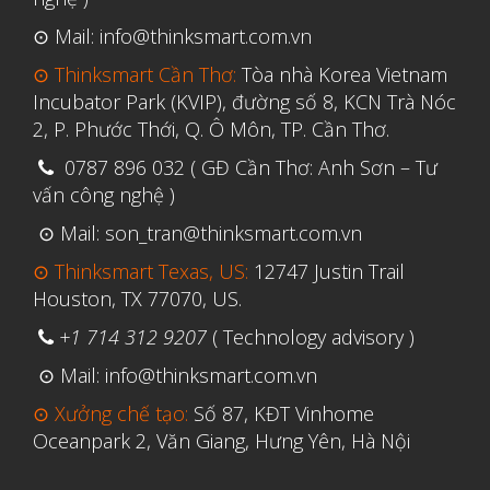
Vật liệu
⊙ Mail: info@thinksmart.com.vn
Y Tế
⊙ Thinksmart Cần Thơ:
Tòa nhà Korea Vietnam
Incubator Park (KVIP), đường số 8, KCN Trà Nóc
2, P. Phước Thới, Q. Ô Môn, TP. Cần Thơ.
0787 896 032 ( GĐ Cần Thơ: Anh Sơn – Tư
vấn công nghệ )
⊙ Mail: son_tran@thinksmart.com.vn
⊙ Thinksmart Texas, US:
12747 Justin Trail
Houston, TX 77070, US.
+1 714 312 9207
( Technology advisory )
⊙ Mail: info@thinksmart.com.vn
⊙ Xưởng chế tạo:
Số 87, KĐT Vinhome
Oceanpark 2, Văn Giang, Hưng Yên, Hà Nội