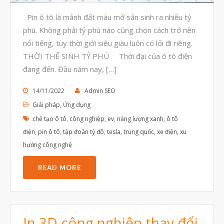
Tháng Tám 2023
Pin ô tô là mảnh đất màu mỡ sản sinh ra nhiều tỷ
Tháng Bảy 2023
phú. Không phải tỷ phú nào cũng chọn cách trở nên
nổi tiếng, tùy thời giới siêu giàu luôn có lối đi riêng.
Tháng Sáu 2023
THỜI THẾ SINH TỶ PHÚ Thời đại của ô tô điện
Tháng Năm 2023
đang đến. Đầu năm nay, […]
Tháng Tư 2023
14/11/2022
Admin SEO
Tháng Ba 2023
Giải pháp
,
Ứng dụng
Tháng Hai 2023
chế tạo ô tô
,
công nghiệp
,
ev
,
năng lượng xanh
,
ô tô
Tháng Một 2023
điện
,
pin ô tô
,
tập đoàn tỷ đô
,
tesla
,
trung quốc
,
xe điện
,
xu
hướng công nghệ
Tháng Mười Hai 2022
Tháng Mười Một 2022
READ MORE
Tháng Mười 2022
Tháng Chín 2022
Tháng Tám 2022
In 3D công nghiệp thay đổi