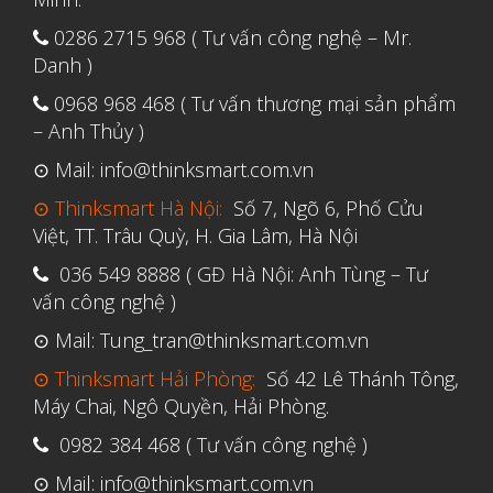
Tháng Tư 2020
0286 2715 968 ( Tư vấn công nghệ – Mr.
Tháng Ba 2020
Danh )
Tháng Hai 2020
0968 968 468 ( Tư vấn thương mại sản phẩm
– Anh Thủy )
Tháng Một 2020
Tháng Mười Hai 2019
⊙ Mail: info@thinksmart.com.vn
Tháng Mười Một 2019
⊙ Thinksmart Hà Nội:
Số 7, Ngõ 6, Phố Cửu
Việt, TT. Trâu Quỳ, H. Gia Lâm, Hà Nội
Tháng Mười 2019
036 549 8888 ( GĐ Hà Nội: Anh Tùng – Tư
Tháng Chín 2019
vấn công nghệ )
Tháng Tám 2019
⊙ Mail: Tung_tran@thinksmart.com.vn
Tháng Bảy 2019
⊙ Thinksmart Hải Phòng:
Số 42 Lê Thánh Tông,
Tháng Sáu 2019
Máy Chai, Ngô Quyền, Hải Phòng.
Tháng Năm 2019
0982 384 468 ( Tư vấn công nghệ )
Tháng Tư 2019
⊙ Mail: info@thinksmart.com.vn