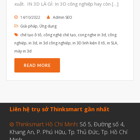
xuất. IN 3D LÀ GÌ: In 3D công nghiệp hay còn […]
Tháng Sáu 2021
Tháng Năm 2021
14/10/2022
Admin SEO
Giải pháp
,
Ứng dụng
Tháng Tư 2021
chế tạo ô tô
,
công nghệ chế tạo
,
cong nghe in 3d
,
công
Tháng Ba 2021
nghiệp
,
in 3d
,
in 3d công nghiệp
,
in 3D linh kiện ô tô
,
in SLA
,
Tháng Một 2021
máy in 3d
Tháng Mười Hai 2020
READ MORE
Tháng Mười Một 2020
Tháng Mười 2020
Tháng Chín 2020
Tháng Tám 2020
Liên hệ trụ sở Thinksmart gần nhất
Tháng Bảy 2020
Tháng Sáu 2020
⊙ Thinksmart Hồ Chí Minh
: Số 5, Đường số 4,
Khang An, P. Phú Hữu, Tp. Thủ Đức, Tp. Hồ Chí
Tháng Năm 2020
Minh.