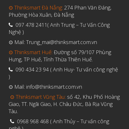
Tháng Ba 2019
⊙ Thinksmart Đà Nẵng:
274 Phan Văn Đáng,
Phường Hòa Xuân, Đà Nẵng
Aerospace
097 478 2411( Anh Trung – Tư Vấn Công
Nghệ )
Automotive
⊙ Mail: Trung_mai@thinksmart.com.vn
File 3D
⊙ Thinksmart Huế:
Đường số 79/107 Phùng
Fuse 1
Hưng, TP Huế, Tỉnh Thừa Thiên Huế.
Giải pháp
090 434 23 94 ( Anh Huy- Tư vấn công nghệ
Giải pháp ô tô
)
in 3d cao cấp
⊙ Mail: info@thinksmart.com.vn
Máy in 3D để bàn Formlabs U.S.
⊙ Thinksmart Vũng Tàu:
số 42, Khu Phố Hoàng
Mô phỏng
Giao, TT. Ngãi Giao, H. Châu Đức, Bà Rịa Vũng
Tàu.
Triển khai
0968 968 468 ( Anh Thủy – Tư vấn công
Ứng dụng
nghệ )