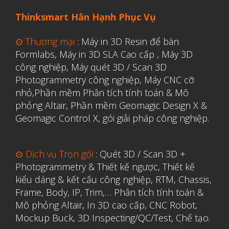
Thinksmart Hân Hạnh Phục Vụ
⊙ Thương mại
:
Máy in 3D Resin để bàn
Formlabs
,
Máy in 3D SLA Cao cấp
,
Máy 3D
công nghiệp
,
Máy quét 3D / Scan 3D
Photogrammetry công nghiệp
,
Máy CNC cỡ
nhỏ,
Phần mềm Phân tích tính toán & Mô
phỏng Altair
,
Phần mềm Geomagic Design X &
Geomagic Control X
,
gói giải pháp công nghiệp.
⊙ Dịch vụ Trọn gói
:
Quét 3D / Scan 3D +
Photogrammetry & Thiết kế ngược
,
Thiết kế
kiểu dáng & kết cấu công nghiệp, RTM, Chassis,
Frame, Body, IP, Trim,…
Phân tích tính toán &
Mô phỏng Altair
,
In 3D cao cấp
,
CNC Robot,
Mockup Buck, 3D Inspecting/QC/Test, Chế tạo.