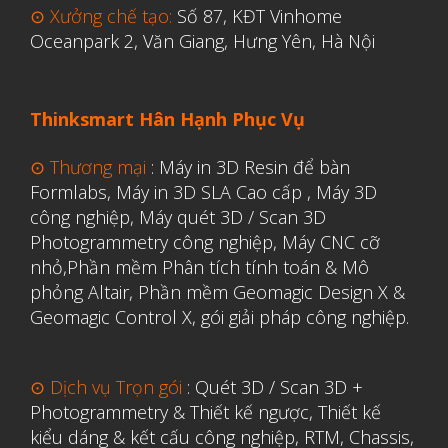
⊙ Xưởng chế tạo:
Số 87, KĐT Vinhome
Y Tế
Oceanpark 2, Văn Giang, Hưng Yên, Hà Nội
Thinksmart Hân Hạnh Phục Vụ
⊙ Thương mại
:
Máy in 3D Resin để bàn
Formlabs
,
Máy in 3D SLA Cao cấp
,
Máy 3D
công nghiệp
,
Máy quét 3D / Scan 3D
Photogrammetry công nghiệp
,
Máy CNC cỡ
nhỏ,
Phần mềm Phân tích tính toán & Mô
phỏng Altair
,
Phần mềm Geomagic Design X &
Geomagic Control X
,
gói giải pháp công nghiệp.
⊙ Dịch vụ Trọn gói
:
Quét 3D / Scan 3D +
Photogrammetry & Thiết kế ngược
,
Thiết kế
kiểu dáng & kết cấu công nghiệp, RTM, Chassis,