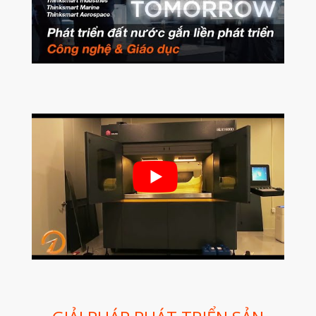
Nghiệp
Bio Printer – In 3D Sinh Học Ứng
Dụng Lâm Sàng
Máy Quét 3D
Máy In 3D Kim Loại
Phân Tích Lực & Mô Phỏng
3D_Altair
Phần Mềm Geomagic: Phân Tích
Khuyết Tật RE & QC
Dịch Vụ
Dịch Vụ In 3D
Dịch Vụ Quét 3D Cao Cấp & RE
Phân tích lực & Mô phỏng
3D_Altair
Dịch Vụ Kiểm Tra Chất Lượng
Mockup Buck