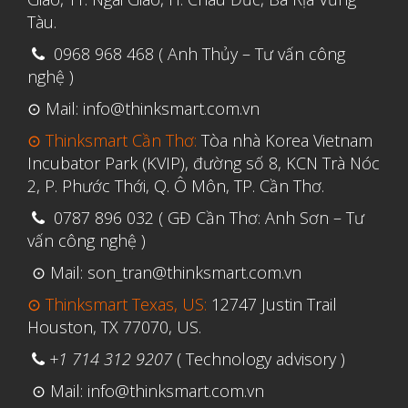
Tháng Ba 2019
Tàu.
0968 968 468 ( Anh Thủy – Tư vấn công
Aerospace
nghệ )
Automotive
⊙ Mail: info@thinksmart.com.vn
File 3D
⊙ Thinksmart Cần Thơ:
Tòa nhà Korea Vietnam
Fuse 1
Incubator Park (KVIP), đường số 8, KCN Trà Nóc
2, P. Phước Thới, Q. Ô Môn, TP. Cần Thơ.
Giải pháp
0787 896 032 ( GĐ Cần Thơ: Anh Sơn – Tư
Giải pháp ô tô
vấn công nghệ )
in 3d cao cấp
⊙ Mail: son_tran@thinksmart.com.vn
Máy in 3D để bàn Formlabs U.S.
⊙ Thinksmart Texas, US:
12747 Justin Trail
Mô phỏng
Houston, TX 77070, US.
Triển khai
+1 714 312 9207
( Technology advisory )
Ứng dụng
⊙ Mail: info@thinksmart.com.vn
Vật liệu