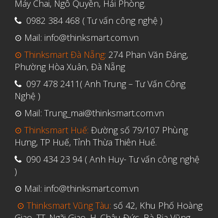
Máy Chai, Ngô Quyền, Hải Phòng.
Tháng Tư 2020
0982 384 468 ( Tư vấn công nghệ )
Tháng Ba 2020
Tháng Hai 2020
⊙ Mail: info@thinksmart.com.vn
Tháng Một 2020
⊙ Thinksmart Đà Nẵng:
274 Phan Văn Đáng,
Phường Hòa Xuân, Đà Nẵng
Tháng Mười Hai 2019
097 478 2411( Anh Trung – Tư Vấn Công
Tháng Mười Một 2019
Nghệ )
Tháng Mười 2019
⊙ Mail: Trung_mai@thinksmart.com.vn
Tháng Chín 2019
⊙ Thinksmart Huế:
Đường số 79/107 Phùng
Tháng Tám 2019
Hưng, TP Huế, Tỉnh Thừa Thiên Huế.
Tháng Bảy 2019
090 434 23 94 ( Anh Huy- Tư vấn công nghệ
Tháng Sáu 2019
)
Tháng Năm 2019
⊙ Mail: info@thinksmart.com.vn
Tháng Tư 2019
⊙ Thinksmart Vũng Tàu:
số 42, Khu Phố Hoàng
Giao, TT. Ngãi Giao, H. Châu Đức, Bà Rịa Vũng