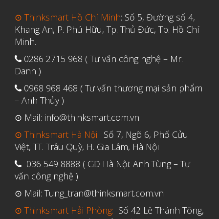
Tháng Sáu 2021
⊙ Thinksmart Hồ Chí Minh
: Số 5, Đường số 4,
Tháng Năm 2021
Khang An, P. Phú Hữu, Tp. Thủ Đức, Tp. Hồ Chí
Tháng Tư 2021
Minh.
Tháng Ba 2021
0286 2715 968 ( Tư vấn công nghệ – Mr.
Danh )
Tháng Một 2021
0968 968 468 ( Tư vấn thương mại sản phẩm
Tháng Mười Hai 2020
– Anh Thủy )
Tháng Mười Một 2020
⊙ Mail: info@thinksmart.com.vn
Tháng Mười 2020
⊙ Thinksmart Hà Nội:
Số 7, Ngõ 6, Phố Cửu
Tháng Chín 2020
Việt, TT. Trâu Quỳ, H. Gia Lâm, Hà Nội
Tháng Tám 2020
036 549 8888 ( GĐ Hà Nội: Anh Tùng – Tư
Tháng Bảy 2020
vấn công nghệ )
Tháng Sáu 2020
⊙ Mail: Tung_tran@thinksmart.com.vn
Tháng Năm 2020
⊙ Thinksmart Hải Phòng:
Số 42 Lê Thánh Tông,