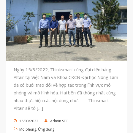
Tháng Tám 2023
Tháng Bảy 2023
Tháng Sáu 2023
Tháng Năm 2023
Tháng Tư 2023
Tháng Ba 2023
Tháng Hai 2023
Ngày 15/3/2022, Thinksmart cùng đại diện hảng
Tháng Một 2023
Altair tại Việt Nam và Khoa CKCN Đại học Nông Lâm
đã có buổi trao đổi về hợp tác trong lĩnh vực mô
Tháng Mười Hai 2022
phỏng và mô hình hóa. Hai bên đã thống nhất cùng
Tháng Mười Một 2022
nhau thực hiện các nội dung như: – Thinsmart
Tháng Mười 2022
Altair sẽ tổ […]
Tháng Chín 2022
16/03/2022
Admin SEO
Tháng Tám 2022
Mô phỏng
,
Ứng dụng