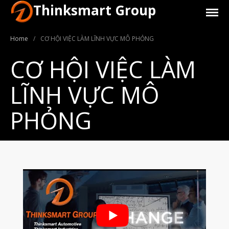
Thinksmart Group
Home
/
CƠ HỘI VIỆC LÀM LĨNH VỰC MÔ PHỎNG
CƠ HỘI VIỆC LÀM
LĨNH VỰC MÔ
Giới Thiệu
PHỎNG
Trang Chủ
Sản Phẩm
Máy In 3D Để Bàn Formlabs U.S.
Máy In 3D SLA Công Nghiệp
Máy in 3D EOS
Máy in 3D nhựa PEEK EXT 220
MED | 3D SYSTEM
Máy In 3D FDM Để Bàn & Công