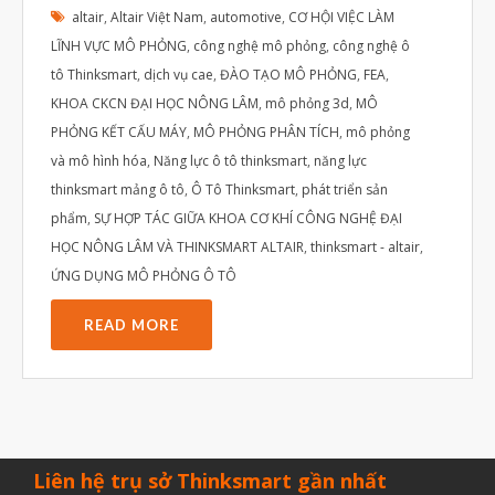
Tháng Bảy 2022
altair
,
Altair Việt Nam
,
automotive
,
CƠ HỘI VIỆC LÀM
LĨNH VỰC MÔ PHỎNG
,
công nghệ mô phỏng
,
công nghệ ô
Tháng Sáu 2022
tô Thinksmart
,
dịch vụ cae
,
ĐÀO TẠO MÔ PHỎNG
,
FEA
,
Tháng Năm 2022
KHOA CKCN ĐẠI HỌC NÔNG LÂM
,
mô phỏng 3d
,
MÔ
Tháng Tư 2022
PHỎNG KẾT CẤU MÁY
,
MÔ PHỎNG PHÂN TÍCH
,
mô phỏng
và mô hình hóa
,
Năng lực ô tô thinksmart
,
năng lực
Tháng Ba 2022
thinksmart mảng ô tô
,
Ô Tô Thinksmart
,
phát triển sản
Tháng Hai 2022
phẩm
,
SỰ HỢP TÁC GIỮA KHOA CƠ KHÍ CÔNG NGHỆ ĐẠI
Tháng Một 2022
HỌC NÔNG LÂM VÀ THINKSMART ALTAIR
,
thinksmart - altair
,
ỨNG DỤNG MÔ PHỎNG Ô TÔ
Tháng Mười Hai 2021
Tháng Mười Một 2021
READ MORE
Tháng Mười 2021
Tháng Chín 2021
Tháng Tám 2021
Tháng Bảy 2021
Liên hệ trụ sở Thinksmart gần nhất