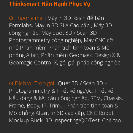
Thinksmart Hân Hạnh Phục Vụ
⊙ Thương mại
:
Máy in 3D Resin để bàn
Aerospace
Formlabs
,
Máy in 3D SLA Cao cấp
,
Máy 3D
Automotive
công nghiệp
,
Máy quét 3D / Scan 3D
File 3D
Photogrammetry công nghiệp
,
Máy CNC cỡ
nhỏ,
Phần mềm Phân tích tính toán & Mô
Fuse 1
phỏng Altair
,
Phần mềm Geomagic Design X &
Giải pháp
Geomagic Control X
,
gói giải pháp công nghiệp.
Giải pháp ô tô
in 3d cao cấp
⊙ Dịch vụ Trọn gói
:
Quét 3D / Scan 3D +
Máy in 3D để bàn Formlabs U.S.
Photogrammetry & Thiết kế ngược
,
Thiết kế
kiểu dáng & kết cấu công nghiệp, RTM, Chassis,
Mô phỏng
Frame, Body, IP, Trim,…
Phân tích tính toán &
Triển khai
Mô phỏng Altair
,
In 3D cao cấp
,
CNC Robot,
Mockup Buck, 3D Inspecting/QC/Test, Chế tạo.
Ứng dụng
Vật liệu