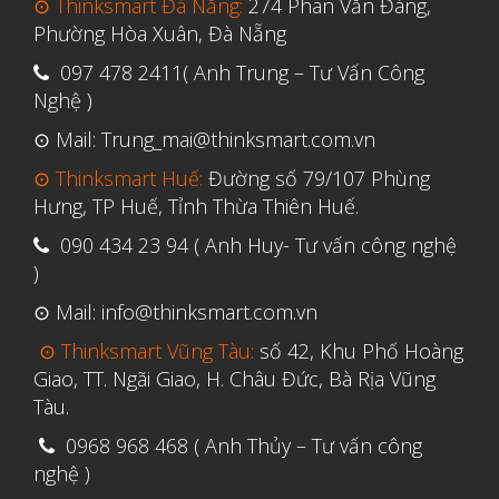
Tháng Sáu 2021
⊙ Thinksmart Đà Nẵng:
274 Phan Văn Đáng,
Phường Hòa Xuân, Đà Nẵng
Tháng Năm 2021
097 478 2411( Anh Trung – Tư Vấn Công
Tháng Tư 2021
Nghệ )
Tháng Ba 2021
⊙ Mail: Trung_mai@thinksmart.com.vn
Tháng Một 2021
⊙ Thinksmart Huế:
Đường số 79/107 Phùng
Tháng Mười Hai 2020
Hưng, TP Huế, Tỉnh Thừa Thiên Huế.
Tháng Mười Một 2020
090 434 23 94 ( Anh Huy- Tư vấn công nghệ
Tháng Mười 2020
)
Tháng Chín 2020
⊙ Mail: info@thinksmart.com.vn
Tháng Tám 2020
⊙ Thinksmart Vũng Tàu:
số 42, Khu Phố Hoàng
Giao, TT. Ngãi Giao, H. Châu Đức, Bà Rịa Vũng
Tháng Bảy 2020
Tàu.
Tháng Sáu 2020
0968 968 468 ( Anh Thủy – Tư vấn công
Tháng Năm 2020
nghệ )
Tháng Tư 2020