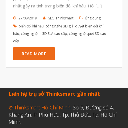
Tháng Tám 2023
nhất gây ra tình trạng biến đổi khí hậu. Hội […]
Tháng Bảy 2023
27/08/2019
SEO Thinksmart
Ứng dụng
Tháng Sáu 2023
biến đổi khí hậu
,
công nghệ 3D giải quyết biến đổi khí
Tháng Năm 2023
hậu
,
công nghệ in 3D SLA cao cấp
,
công nghệ quét 3D cao
cấp
Tháng Tư 2023
Tháng Ba 2023
READ MORE
Tháng Hai 2023
Tháng Một 2023
Tháng Mười Hai 2022
Tháng Mười Một 2022
Liên hệ trụ sở Thinksmart gần nhất
Tháng Mười 2022
⊙ Thinksmart Hồ Chí Minh
: Số 5, Đường số 4,
Tháng Chín 2022
Khang An, P. Phú Hữu, Tp. Thủ Đức, Tp. Hồ Chí
Tháng Tám 2022
Minh.