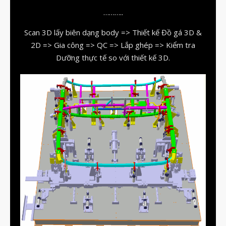
vật liệu in 3D tiếp xúc dầu
………..
vật liệu in 3D kháng dung môi
Scan 3D lấy biên dạng body => Thiết kế Đồ gá 3D &
đánh đổi độ bền và chịu nhiệt
2D => Gia công => QC => Lắp ghép => Kiểm tra
Dưỡng thực tế so với thiết kế 3D.
đọc datasheet vật liệu in 3D
phun hạt mài chi tiết in 3D
Tháng Tám 2026
Tháng Bảy 2026
Tháng Năm 2026
Tháng Tư 2026
Tháng Ba 2026
Tháng Hai 2026