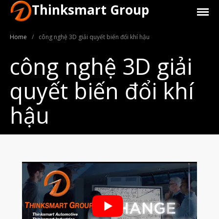
Thinksmart Group
Home
/
công nghệ 3D giải quyết biến đổi khí hậu
công nghệ 3D giải
quyết biến đổi khí
Giới Thiệu
hậu
Trang Chủ
Sản Phẩm
Máy In 3D Để Bàn Formlabs U.S.
Máy In 3D SLA Công Nghiệp
Máy in 3D EOS
Máy in 3D nhựa PEEK EXT 220
MED | 3D SYSTEM
Máy In 3D FDM Để Bàn & Công