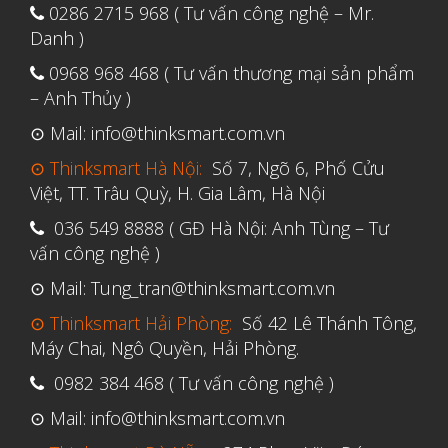
Tháng Bảy 2022
0286 2715 968 ( Tư vấn công nghệ – Mr.
Danh )
Tháng Sáu 2022
0968 968 468 ( Tư vấn thương mại sản phẩm
Tháng Năm 2022
– Anh Thủy )
Tháng Tư 2022
⊙ Mail: info@thinksmart.com.vn
Tháng Ba 2022
⊙ Thinksmart Hà Nội:
Số 7, Ngõ 6, Phố Cửu
Tháng Hai 2022
Việt, TT. Trâu Quỳ, H. Gia Lâm, Hà Nội
Tháng Một 2022
036 549 8888 ( GĐ Hà Nội: Anh Tùng – Tư
Tháng Mười Hai 2021
vấn công nghệ )
Tháng Mười Một 2021
⊙ Mail: Tung_tran@thinksmart.com.vn
Tháng Mười 2021
⊙ Thinksmart Hải Phòng:
Số 42 Lê Thánh Tông,
Máy Chai, Ngô Quyền, Hải Phòng.
Tháng Chín 2021
Tháng Tám 2021
0982 384 468 ( Tư vấn công nghệ )
Tháng Bảy 2021
⊙ Mail: info@thinksmart.com.vn