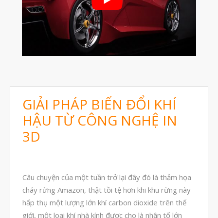
Tháng Mười Một 2024
Tháng Mười 2024
Tháng Chín 2024
Tháng Sáu 2024
Tháng Năm 2024
Tháng Tư 2024
GIẢI PHÁP BIẾN ĐỔI KHÍ
Tháng Ba 2024
HẬU TỪ CÔNG NGHỆ IN
Tháng Hai 2024
3D
Tháng Một 2024
Tháng Mười Hai 2023
Tháng Mười Một 2023
Câu chuyện của một tuần trở lại đây đó là thảm họa
Tháng Mười 2023
cháy rừng Amazon, thật tồi tệ hơn khi khu rừng này
hấp thụ một lượng lớn khí carbon dioxide trên thế
Tháng Chín 2023
giới, một loại khí nhà kính được cho là nhân tố lớn