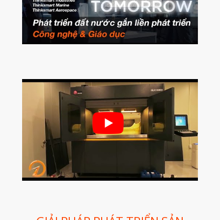
Nghiệp
Bio Printer – In 3D Sinh Học Ứng
Dụng Lâm Sàng
Máy Quét 3D
Máy In 3D Kim Loại
Phân Tích Lực & Mô Phỏng
3D_Altair
Phần Mềm Geomagic: Phân Tích
Khuyết Tật RE & QC
Dịch Vụ
Dịch Vụ In 3D
Dịch Vụ Quét 3D Cao Cấp & RE
Phân tích lực & Mô phỏng
3D_Altair
Dịch Vụ Kiểm Tra Chất Lượng
Mockup Buck