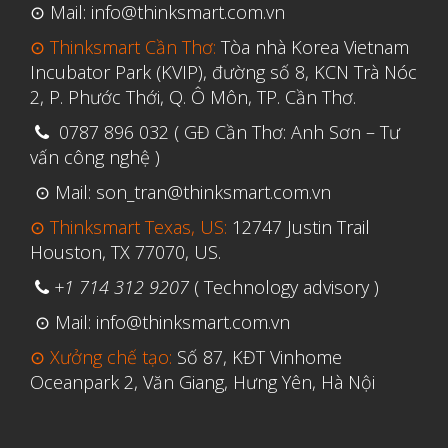
⊙ Mail: info@thinksmart.com.vn
Tháng Ba 2020
⊙ Thinksmart Cần Thơ:
Tòa nhà Korea Vietnam
Tháng Hai 2020
Incubator Park (KVIP), đường số 8, KCN Trà Nóc
2, P. Phước Thới, Q. Ô Môn, TP. Cần Thơ.
Tháng Một 2020
0787 896 032 ( GĐ Cần Thơ: Anh Sơn – Tư
Tháng Mười Hai 2019
vấn công nghệ )
Tháng Mười Một 2019
⊙ Mail: son_tran@thinksmart.com.vn
Tháng Mười 2019
⊙ Thinksmart Texas, US:
12747 Justin Trail
Tháng Chín 2019
Houston, TX 77070, US.
Tháng Tám 2019
+1 714 312 9207
( Technology advisory )
Tháng Bảy 2019
⊙ Mail: info@thinksmart.com.vn
Tháng Sáu 2019
⊙ Xưởng chế tạo:
Số 87, KĐT Vinhome
Tháng Năm 2019
Oceanpark 2, Văn Giang, Hưng Yên, Hà Nội
Tháng Tư 2019
Tháng Ba 2019