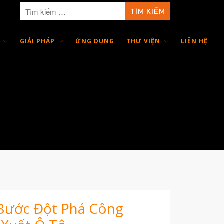
GIẢI PHÁP
ỨNG DỤNG
THƯ VIỆN
LIÊN HỆ
Giới Thiệu
Trang Chủ
Sản Phẩm
Máy In 3D Để Bàn Formlabs U.S.
Máy In 3D SLA Công Nghiệp
Máy in 3D EOS
Máy in 3D nhựa PEEK EXT 220
MED | 3D SYSTEM
Máy In 3D FDM Để Bàn & Công
Nghiệp
 Bước Đột Phá Công
Bio Printer – In 3D Sinh Học Ứng
Dụng Lâm Sàng