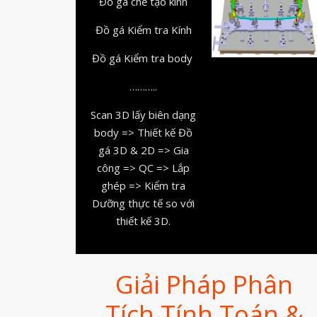
Đồ gá chế tạo kính
Đồ gá Kiểm tra Kính
Đồ gá Kiểm tra body
………..
Scan 3D lấy biên dạng
body => Thiết kế Đồ
gá 3D & 2D => Gia
công => QC => Lắp
ghép => Kiểm tra
Dưỡng thực tế so với
thiết kế 3D.
Giải Pháp Phân
Tích Tính Toán &