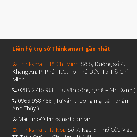
Liên hệ trụ sở Thinksmart gần nhất
⊙ Thinksmart Hồ Chí Minh
: Số 5, Đường số 4,
Khang An, P. Phú Hữu, Tp. Thủ Đức, Tp. Hồ Chí
Minh.
0286 2715 968 ( Tư vấn công nghệ – Mr. Danh )
0968 968 468 ( Tư vấn thương mại sản phẩm –
Anh Thủy )
⊙ Mail: info@thinksmart.com.vn
⊙ Thinksmart Hà Nội:
Số 7, Ngõ 6, Phố Cửu Việt,