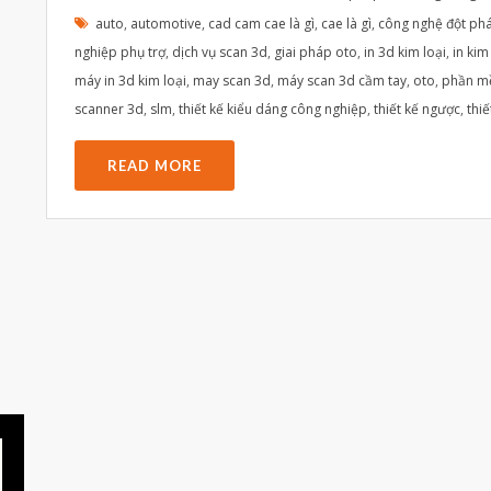
auto
,
automotive
,
cad cam cae là gì
,
cae là gì
,
công nghệ đột ph
nghiệp phụ trợ
,
dịch vụ scan 3d
,
giai pháp oto
,
in 3d kim loại
,
in kim
máy in 3d kim loại
,
may scan 3d
,
máy scan 3d cầm tay
,
oto
,
phần m
scanner 3d
,
slm
,
thiết kế kiểu dáng công nghiệp
,
thiết kế ngược
,
thiế
READ MORE