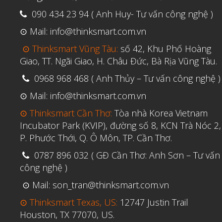
090 434 23 94 ( Anh Huy- Tư vấn công nghệ )
⊙ Mail: info@thinksmart.com.vn
⊙ Thinksmart Vũng Tàu:
số 42, Khu Phố Hoàng
Giao, TT. Ngãi Giao, H. Châu Đức, Bà Rịa Vũng Tàu.
0968 968 468 ( Anh Thủy – Tư vấn công nghệ )
⊙ Mail: info@thinksmart.com.vn
⊙ Thinksmart Cần Thơ:
Tòa nhà Korea Vietnam
Incubator Park (KVIP), đường số 8, KCN Trà Nóc 2,
P. Phước Thới, Q. Ô Môn, TP. Cần Thơ.
0787 896 032 ( GĐ Cần Thơ: Anh Sơn – Tư vấn
công nghệ )
⊙ Mail: son_tran@thinksmart.com.vn
⊙ Thinksmart Texas, US:
12747 Justin Trail
Houston, TX 77070, US.