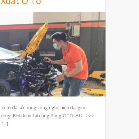
 Xuất Ô Tô
Máy Quét 3D
Máy In 3D Kim Loại
Phân Tích Lực & Mô Phỏng
3D_Altair
Phần Mềm Geomagic: Phân Tích
Khuyết Tật RE & QC
Dịch Vụ
Dịch Vụ In 3D
Dịch Vụ Quét 3D Cao Cấp & RE
Phân tích lực & Mô phỏng
3D_Altair
Dịch Vụ Kiểm Tra Chất Lượng
t ô tô đã sử dụng công nghệ hiện đại giúp
Mockup Buck
t lượng. Bình luận tại cộng đồng OTO-HUI >>>
Dịch vụ thiết kế khuôn đúc
 […]
Giải Pháp