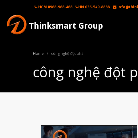
HCM 0968-968-468
HN 036-549-8888
info@thin
Thinksmart Group
Home
/
công nghệ đột phá
công nghệ đột 