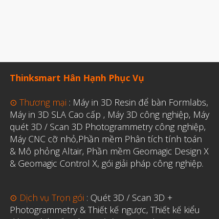
Thinksmart Hân Hạnh Phục Vụ
⊙ Thương mại
:
Máy in 3D Resin để bàn Formlabs
,
Máy in 3D SLA Cao cấp
,
Máy 3D công nghiệp
,
Máy
quét 3D / Scan 3D Photogrammetry công nghiệp
,
Máy CNC cỡ nhỏ,
Phần mềm Phân tích tính toán
& Mô phỏng Altair
,
Phần mềm Geomagic Design X
& Geomagic Control X
,
gói giải pháp công nghiệp.
⊙ Dịch vụ Trọn gói
:
Quét 3D / Scan 3D +
Photogrammetry & Thiết kế ngược
,
Thiết kế kiểu