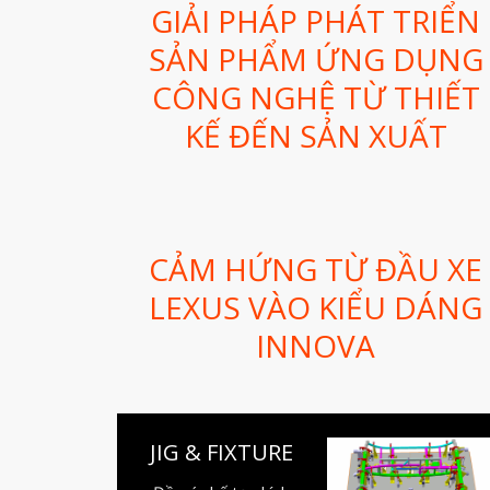
GIẢI PHÁP PHÁT TRIỂN
SẢN PHẨM ỨNG DỤNG
CÔNG NGHỆ TỪ THIẾT
KẾ ĐẾN SẢN XUẤT
CẢM HỨNG TỪ ĐẦU XE
LEXUS VÀO KIỂU DÁNG
INNOVA
JIG & FIXTURE