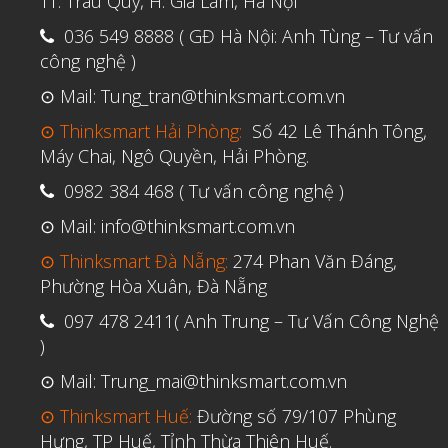
TT. Trâu Quỳ, H. Gia Lâm, Hà Nội
036 549 8888 ( GĐ Hà Nội: Anh Tùng – Tư vấn
công nghệ )
⊙ Mail: Tung_tran@thinksmart.com.vn
⊙ Thinksmart Hải Phòng:
Số 42 Lê Thánh Tông,
Máy Chai, Ngô Quyền, Hải Phòng.
0982 384 468 ( Tư vấn công nghệ )
⊙ Mail: info@thinksmart.com.vn
⊙ Thinksmart Đà Nẵng:
274 Phan Văn Đáng,
Phường Hòa Xuân, Đà Nẵng
097 478 2411( Anh Trung – Tư Vấn Công Nghệ
)
⊙ Mail: Trung_mai@thinksmart.com.vn
⊙ Thinksmart Huế:
Đường số 79/107 Phùng
Hưng, TP Huế, Tỉnh Thừa Thiên Huế.