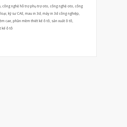
Automotive
á
,
công nghệ hỗ trợ phụ trợ oto
,
công nghệ oto
,
công
Aerospace
 loại
,
kỹ sư CAE
,
mau in 3d
,
máy in 3d công nghiệp
,
ềm cae
,
phần mềm thiết kế ô tô
,
sản xuất ô tô
,
Industries
t kế ô tô
Marine
Medical
Ứng Dụng
Thư Viện
Video
Liên Hệ
vật liệu in 3D tiếp xúc dầu
vật liệu in 3D kháng dung môi