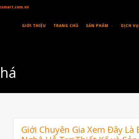
ksmart.com.vn
GIỚI THIỆU
TRANG CHỦ
SẢN PHẨM
DỊCH VỤ
phá
Giới Chuyên Gia Xem Đây Là