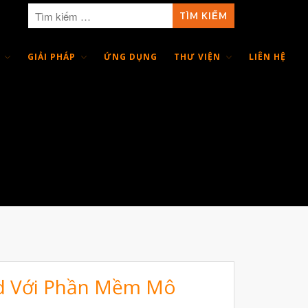
GIẢI PHÁP
ỨNG DỤNG
THƯ VIỆN
LIÊN HỆ
Giới Thiệu
Trang Chủ
Sản Phẩm
Máy In 3D Để Bàn Formlabs U.S.
Máy In 3D SLA Công Nghiệp
Máy in 3D EOS
Máy in 3D nhựa PEEK EXT 220
MED | 3D SYSTEM
Máy In 3D FDM Để Bàn & Công
Nghiệp
id Với Phần Mềm Mô
Bio Printer – In 3D Sinh Học Ứng
Dụng Lâm Sàng