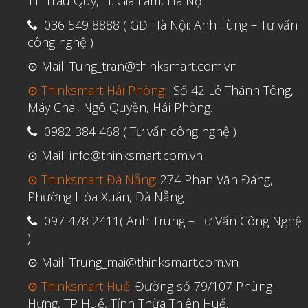
TT. Trâu Quỳ, H. Gia Lâm, Hà Nội
036 549 8888 ( GĐ Hà Nội: Anh Tùng – Tư vấn
công nghệ )
⊙ Mail: Tung_tran@thinksmart.com.vn
⊙ Thinksmart Hải Phòng:
Số 42 Lê Thánh Tông,
Máy Chai, Ngô Quyền, Hải Phòng.
0982 384 468 ( Tư vấn công nghệ )
⊙ Mail: info@thinksmart.com.vn
⊙ Thinksmart Đà Nẵng:
274 Phan Văn Đáng,
Phường Hòa Xuân, Đà Nẵng
097 478 2411( Anh Trung – Tư Vấn Công Nghệ
)
⊙ Mail: Trung_mai@thinksmart.com.vn
⊙ Thinksmart Huế:
Đường số 79/107 Phùng
Hưng, TP Huế, Tỉnh Thừa Thiên Huế.