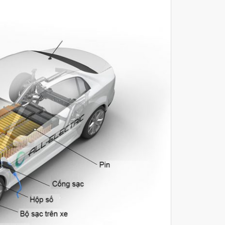
Máy Quét 3D
Máy In 3D Kim Loại
Phân Tích Lực & Mô Phỏng
3D_Altair
Phần Mềm Geomagic: Phân Tích
Khuyết Tật RE & QC
Dịch Vụ
Dịch Vụ In 3D
Dịch Vụ Quét 3D Cao Cấp & RE
Phân tích lực & Mô phỏng
3D_Altair
Dịch Vụ Kiểm Tra Chất Lượng
Mockup Buck
Dịch vụ thiết kế khuôn đúc
Giải Pháp