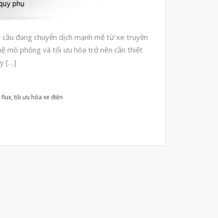
Automotive
Aerospace
oàn cầu đang chuyển dịch mạnh mẽ từ xe truyền
Industries
hệ mô phỏng và tối ưu hóa trở nên cần thiết
Marine
y […]
Medical
Ứng Dụng
 flux
,
tối ưu hóa xe điện
Thư Viện
Video
Liên Hệ
vật liệu in 3D tiếp xúc dầu
vật liệu in 3D kháng dung môi