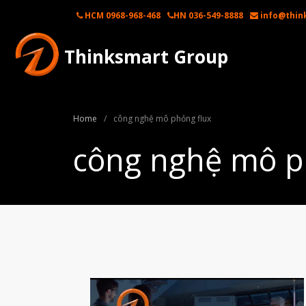
HCM 0968-968-468
HN 036-549-8888
info@thin
Thinksmart Group
Home
/
công nghệ mô phỏng flux
công nghệ mô p