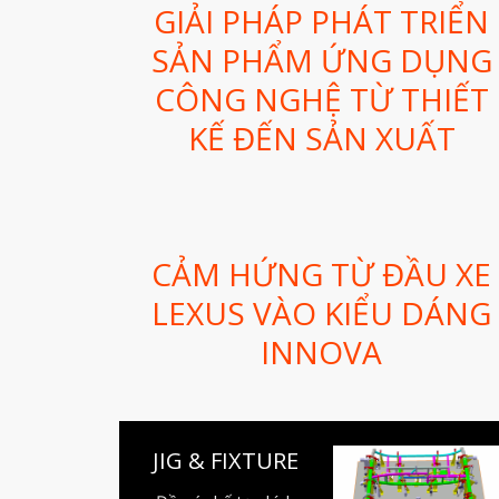
GIẢI PHÁP PHÁT TRIỂN
SẢN PHẨM ỨNG DỤNG
CÔNG NGHỆ TỪ THIẾT
KẾ ĐẾN SẢN XUẤT
CẢM HỨNG TỪ ĐẦU XE
LEXUS VÀO KIỂU DÁNG
INNOVA
JIG & FIXTURE