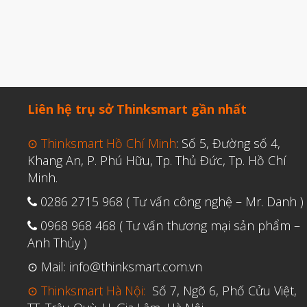
Liên hệ trụ sở Thinksmart gần nhất
⊙ Thinksmart Hồ Chí Minh
: Số 5, Đường số 4,
Khang An, P. Phú Hữu, Tp. Thủ Đức, Tp. Hồ Chí
Minh.
0286 2715 968 ( Tư vấn công nghệ – Mr. Danh )
0968 968 468 ( Tư vấn thương mại sản phẩm –
Anh Thủy )
⊙ Mail: info@thinksmart.com.vn
⊙ Thinksmart Hà Nội:
Số 7, Ngõ 6, Phố Cửu Việt,