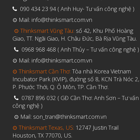
090 434 23 94 ( Anh Huy- Tư vấn công nghệ )
⊙ Mail: info@thinksmart.com.vn
⊙ Thinksmart Vũng Tàu:
số 42, Khu Phố Hoàng
Giao, TT. Ngãi Giao, H. Châu Đức, Bà Rịa Vũng Tàu.
0968 968 468 ( Anh Thủy – Tư vấn công nghệ )
⊙ Mail: info@thinksmart.com.vn
⊙ Thinksmart Cần Thơ:
Tòa nhà Korea Vietnam
Incubator Park (KVIP), đường số 8, KCN Trà Nóc 2,
P. Phước Thới, Q. Ô Môn, TP. Cần Thơ.
0787 896 032 ( GĐ Cần Thơ: Anh Sơn – Tư vấn
công nghệ )
⊙ Mail: son_tran@thinksmart.com.vn
⊙ Thinksmart Texas, US:
12747 Justin Trail
Houston, TX 77070, US.