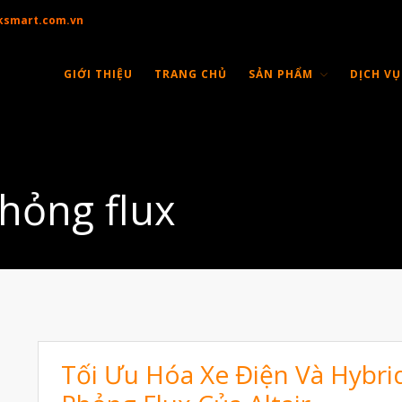
ksmart.com.vn
GIỚI THIỆU
TRANG CHỦ
SẢN PHẨM
DỊCH VỤ
hỏng flux
Tối Ưu Hóa Xe Điện Và Hybr