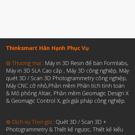
Thinksmart Hân Hạnh Phục Vụ
⊙ Thương mại
:
Máy in 3D Resin để bàn Formlabs
,
Máy in 3D SLA Cao cấp
,
Máy 3D công nghiệp
,
Máy
quét 3D / Scan 3D Photogrammetry công nghiệp
,
Máy CNC cỡ nhỏ,
Phần mềm Phân tích tính toán
& Mô phỏng Altair
,
Phần mềm Geomagic Design X
& Geomagic Control X
,
gói giải pháp công nghiệp.
⊙ Dịch vụ Trọn gói
:
Quét 3D / Scan 3D +
Photogrammetry & Thiết kế ngược
,
Thiết kế kiểu