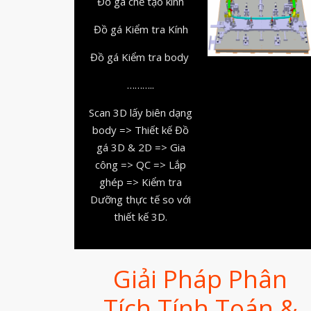
Đồ gá chế tạo kính
Đồ gá Kiểm tra Kính
Đồ gá Kiểm tra body
………..
Scan 3D lấy biên dạng
body => Thiết kế Đồ
gá 3D & 2D => Gia
công => QC => Lắp
ghép => Kiểm tra
Dưỡng thực tế so với
thiết kế 3D.
Giải Pháp Phân
Tích Tính Toán &