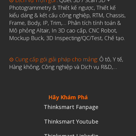
⊙ Dịch vụ Trọn gói
:
Quét 3D / Scan 3D +
Photogrammetry & Thiết kế ngược
,
Thiết kế
Y Tế
kiểu dáng & kết cấu công nghiệp, RTM, Chassis,
Frame, Body, IP, Trim,…
Phân tích tính toán &
Mô phỏng Altair
,
In 3D cao cấp
,
CNC Robot,
Mockup Buck, 3D Inspecting/QC/Test, Chế tạo.
⊙ Cung cấp gói giải pháp cho mảng:
Ô tô, Y tế,
Hàng không, Công nghiệp và Dịch vụ R&D,…
Hãy Khám Phá
Thinksmart Fanpage
Thinksmart Youtube