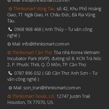
⊙ Mail: info@thinksmart.com.vn
Tháng Tư 2020
⊙ Thinksmart Vũng Tàu:
số 42, Khu Phố Hoàng
Tháng Ba 2020
Giao, TT. Ngãi Giao, H. Châu Đức, Bà Rịa Vũng
Tháng Hai 2020
Tàu.
Tháng Một 2020
0968 968 468 ( Anh Thủy – Tư vấn công
Tháng Mười Hai 2019
nghệ )
Tháng Mười Một 2019
⊙ Mail: info@thinksmart.com.vn
Tháng Mười 2019
⊙ Thinksmart Cần Thơ:
Tòa nhà Korea Vietnam
Incubator Park (KVIP), đường số 8, KCN Trà Nóc
Tháng Chín 2019
2, P. Phước Thới, Q. Ô Môn, TP. Cần Thơ.
Tháng Tám 2019
0787 896 032 ( GĐ Cần Thơ: Anh Sơn – Tư
Tháng Bảy 2019
vấn công nghệ )
Tháng Sáu 2019
⊙ Mail: son_tran@thinksmart.com.vn
Tháng Năm 2019
⊙ Thinksmart Texas, US:
12747 Justin Trail
Tháng Tư 2019
Houston, TX 77070, US.
Tháng Ba 2019