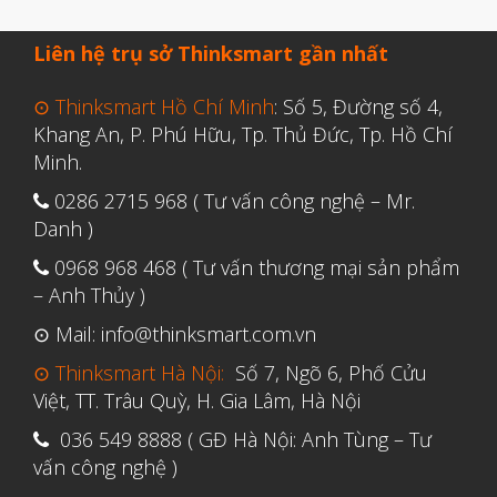
Tháng Bảy 2022
Tháng Sáu 2022
Liên hệ trụ sở Thinksmart gần nhất
Tháng Năm 2022
⊙ Thinksmart Hồ Chí Minh
: Số 5, Đường số 4,
Tháng Tư 2022
Khang An, P. Phú Hữu, Tp. Thủ Đức, Tp. Hồ Chí
Minh.
Tháng Ba 2022
0286 2715 968 ( Tư vấn công nghệ – Mr.
Tháng Hai 2022
Danh )
Tháng Một 2022
0968 968 468 ( Tư vấn thương mại sản phẩm
Tháng Mười Hai 2021
– Anh Thủy )
Tháng Mười Một 2021
⊙ Mail: info@thinksmart.com.vn
Tháng Mười 2021
⊙ Thinksmart Hà Nội:
Số 7, Ngõ 6, Phố Cửu
Tháng Chín 2021
Việt, TT. Trâu Quỳ, H. Gia Lâm, Hà Nội
Tháng Tám 2021
036 549 8888 ( GĐ Hà Nội: Anh Tùng – Tư
vấn công nghệ )
Tháng Bảy 2021