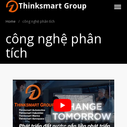
Thinksmart Group
Home
/
công nghệ phân tích
công nghệ phân
tích
Giới Thiệu
Trang Chủ
Sản Phẩm
Máy In 3D Để Bàn Formlabs U.S.
Máy In 3D SLA Công Nghiệp
Máy in 3D EOS
Máy in 3D nhựa PEEK EXT 220
MED | 3D SYSTEM
Máy In 3D FDM Để Bàn & Công