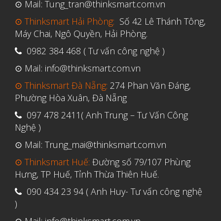
Tháng Sáu 2021
⊙ Mail: Tung_tran@thinksmart.com.vn
Tháng Năm 2021
⊙ Thinksmart Hải Phòng:
Số 42 Lê Thánh Tông,
Máy Chai, Ngô Quyền, Hải Phòng.
Tháng Tư 2021
0982 384 468 ( Tư vấn công nghệ )
Tháng Ba 2021
⊙ Mail: info@thinksmart.com.vn
Tháng Một 2021
⊙ Thinksmart Đà Nẵng:
274 Phan Văn Đáng,
Tháng Mười Hai 2020
Phường Hòa Xuân, Đà Nẵng
Tháng Mười Một 2020
097 478 2411( Anh Trung – Tư Vấn Công
Tháng Mười 2020
Nghệ )
Tháng Chín 2020
⊙ Mail: Trung_mai@thinksmart.com.vn
Tháng Tám 2020
⊙ Thinksmart Huế:
Đường số 79/107 Phùng
Tháng Bảy 2020
Hưng, TP Huế, Tỉnh Thừa Thiên Huế.
Tháng Sáu 2020
090 434 23 94 ( Anh Huy- Tư vấn công nghệ
)
Tháng Năm 2020