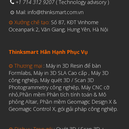
+1 714 312 9207
( Technology advisory )
⊙ Mail: info@thinksmart.com.vn
Aerospace
⊙ Xưởng chế tạo:
Số 87, KĐT Vinhome
Oceanpark 2, Văn Giang, Hưng Yên, Hà Nội
Automotive
File 3D
Fuse 1
Thinksmart Hân Hạnh Phục Vụ
Giải pháp
⊙ Thương mại
:
Máy in 3D Resin để bàn
Giải pháp ô tô
Formlabs
,
Máy in 3D SLA Cao cấp
,
Máy 3D
in 3d cao cấp
công nghiệp
,
Máy quét 3D / Scan 3D
Photogrammetry công nghiệp
,
Máy CNC cỡ
Máy in 3D để bàn Formlabs U.S.
nhỏ,
Phần mềm Phân tích tính toán & Mô
Mô phỏng
phỏng Altair
,
Phần mềm Geomagic Design X &
Triển khai
Geomagic Control X
,
gói giải pháp công nghiệp.
Ứng dụng
Vật liệu