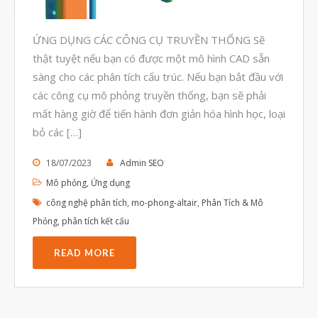
Tháng Tám 2023
Tháng Bảy 2023
ỨNG DỤNG CÁC CÔNG CỤ TRUYỀN THỐNG Sẽ
Tháng Sáu 2023
thật tuyệt nếu bạn có được một mô hình CAD sẵn
sàng cho các phân tích cấu trúc. Nếu bạn bắt đầu với
Tháng Năm 2023
các công cụ mô phỏng truyền thống, bạn sẽ phải
Tháng Tư 2023
mất hàng giờ để tiến hành đơn giản hóa hình học, loại
Tháng Ba 2023
bỏ các […]
Tháng Hai 2023
18/07/2023
Admin SEO
Tháng Một 2023
Mô phỏng
,
Ứng dụng
Tháng Mười Hai 2022
công nghệ phân tích
,
mo-phong-altair
,
Phân Tích & Mô
Phỏng
,
phân tích kết cấu
Tháng Mười Một 2022
Tháng Mười 2022
READ MORE
Tháng Chín 2022
Tháng Tám 2022