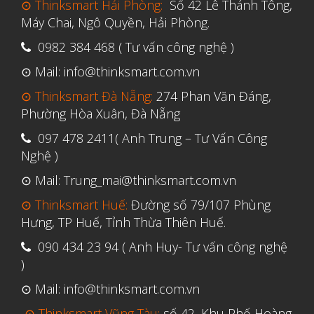
⊙ Thinksmart Hải Phòng:
Số 42 Lê Thánh Tông,
Vật liệu
Máy Chai, Ngô Quyền, Hải Phòng.
Y Tế
0982 384 468 ( Tư vấn công nghệ )
⊙ Mail: info@thinksmart.com.vn
⊙ Thinksmart Đà Nẵng:
274 Phan Văn Đáng,
Phường Hòa Xuân, Đà Nẵng
097 478 2411( Anh Trung – Tư Vấn Công
Nghệ )
⊙ Mail: Trung_mai@thinksmart.com.vn
⊙ Thinksmart Huế:
Đường số 79/107 Phùng
Hưng, TP Huế, Tỉnh Thừa Thiên Huế.
090 434 23 94 ( Anh Huy- Tư vấn công nghệ
)
⊙ Mail: info@thinksmart.com.vn
⊙ Thinksmart Vũng Tàu:
số 42, Khu Phố Hoàng