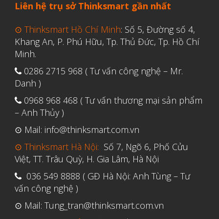
Liên hệ trụ sở Thinksmart gần nhất
Tháng Ba 2019
⊙ Thinksmart Hồ Chí Minh
: Số 5, Đường số 4,
Khang An, P. Phú Hữu, Tp. Thủ Đức, Tp. Hồ Chí
Aerospace
Minh.
Automotive
0286 2715 968 ( Tư vấn công nghệ – Mr.
Danh )
File 3D
Fuse 1
0968 968 468 ( Tư vấn thương mại sản phẩm
– Anh Thủy )
Giải pháp
⊙ Mail: info@thinksmart.com.vn
Giải pháp ô tô
⊙ Thinksmart Hà Nội:
Số 7, Ngõ 6, Phố Cửu
in 3d cao cấp
Việt, TT. Trâu Quỳ, H. Gia Lâm, Hà Nội
Máy in 3D để bàn Formlabs U.S.
036 549 8888 ( GĐ Hà Nội: Anh Tùng – Tư
Mô phỏng
vấn công nghệ )
Triển khai
⊙ Mail: Tung_tran@thinksmart.com.vn
Ứng dụng