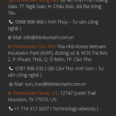
Giao, TT. Ngãi Giao, H. Châu Đức, Bà Rịa Vũng
Tàu.
0968 968 468 ( Anh Thủy – Tư vấn công
nghệ )
⊙ Mail: info@thinksmart.com.vn
⊙ Thinksmart Cần Thơ:
Tòa nhà Korea Vietnam
Incubator Park (KVIP), đường số 8, KCN Trà Nóc
2, P. Phước Thới, Q. Ô Môn, TP. Cần Thơ.
0787 896 032 ( GĐ Cần Thơ: Anh Sơn – Tư
vấn công nghệ )
⊙ Mail: son_tran@thinksmart.com.vn
⊙ Thinksmart Texas, US:
12747 Justin Trail
Houston, TX 77070, US.
+1 714 312 9207
( Technology advisory )