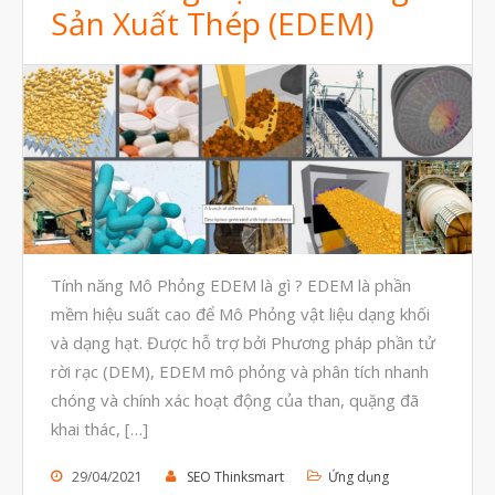
Tháng Tám 2022
Sản Xuất Thép (EDEM)
Tháng Bảy 2022
Tháng Sáu 2022
Tháng Năm 2022
Tháng Tư 2022
Tháng Ba 2022
Tháng Hai 2022
Tháng Một 2022
Tính năng Mô Phỏng EDEM là gì ? EDEM là phần
Tháng Mười Hai 2021
mềm hiệu suất cao để Mô Phỏng vật liệu dạng khối
và dạng hạt. Được hỗ trợ bởi Phương pháp phần tử
Tháng Mười Một 2021
rời rạc (DEM), EDEM mô phỏng và phân tích nhanh
Tháng Mười 2021
chóng và chính xác hoạt động của than, quặng đã
Tháng Chín 2021
khai thác, […]
Tháng Tám 2021
29/04/2021
SEO Thinksmart
Ứng dụng