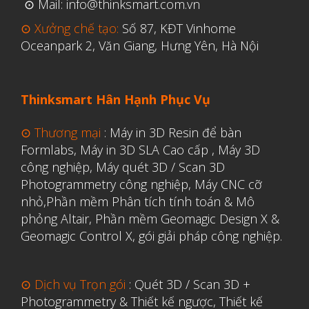
⊙ Mail: info@thinksmart.com.vn
⊙ Xưởng chế tạo:
Số 87, KĐT Vinhome
Oceanpark 2, Văn Giang, Hưng Yên, Hà Nội
Thinksmart Hân Hạnh Phục Vụ
⊙ Thương mại
:
Máy in 3D Resin để bàn
Formlabs
,
Máy in 3D SLA Cao cấp
,
Máy 3D
công nghiệp
,
Máy quét 3D / Scan 3D
Photogrammetry công nghiệp
,
Máy CNC cỡ
nhỏ,
Phần mềm Phân tích tính toán & Mô
phỏng Altair
,
Phần mềm Geomagic Design X &
Geomagic Control X
,
gói giải pháp công nghiệp.
⊙ Dịch vụ Trọn gói
:
Quét 3D / Scan 3D +
Photogrammetry & Thiết kế ngược
,
Thiết kế