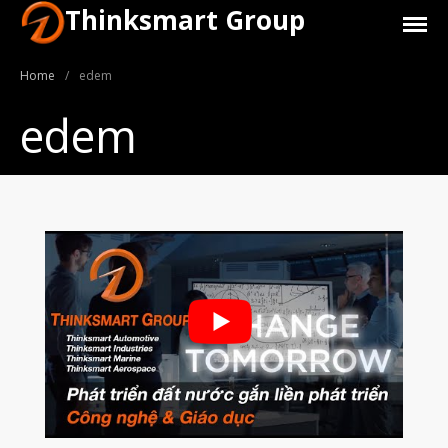
Thinksmart Group
Home
/
edem
edem
Giới Thiệu
Trang Chủ
Sản Phẩm
Máy In 3D Để Bàn Formlabs U.S.
Máy In 3D SLA Công Nghiệp
Máy in 3D EOS
Máy in 3D nhựa PEEK EXT 220
MED | 3D SYSTEM