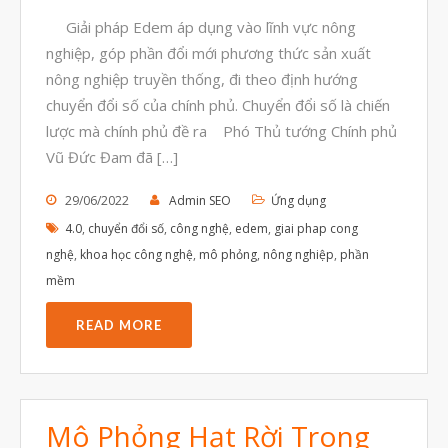
Tháng Chín 2023
Giải pháp Edem áp dụng vào lĩnh vực nông
Tháng Tám 2023
nghiệp, góp phần đổi mới phương thức sản xuất
Tháng Bảy 2023
nông nghiệp truyền thống, đi theo định hướng
chuyển đổi số của chính phủ. Chuyển đổi số là chiến
Tháng Sáu 2023
lược mà chính phủ đề ra Phó Thủ tướng Chính phủ
Tháng Năm 2023
Vũ Đức Đam đã […]
Tháng Tư 2023
29/06/2022
Admin SEO
Ứng dụng
Tháng Ba 2023
4.0
,
chuyển đổi số
,
công nghệ
,
edem
,
giai phap cong
Tháng Hai 2023
nghệ
,
khoa học công nghệ
,
mô phỏng
,
nông nghiệp
,
phần
mềm
Tháng Một 2023
Tháng Mười Hai 2022
READ MORE
Tháng Mười Một 2022
Tháng Mười 2022
Tháng Chín 2022
Mô Phỏng Hạt Rời Trong