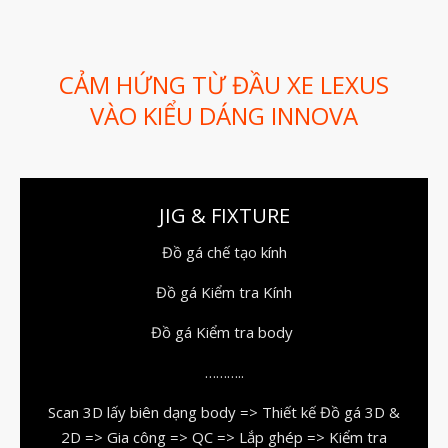
Mockup Buck
Dịch vụ thiết kế khuôn đúc
Giải Pháp
CẢM HỨNG TỪ ĐẦU XE LEXUS
Automotive
VÀO KIỂU DÁNG INNOVA
Aerospace
Industries
Marine
JIG & FIXTURE
Medical
Đồ gá chế tạo kính
Ứng Dụng
Đồ gá Kiểm tra Kính
Thư Viện
Video
Đồ gá Kiểm tra body
Liên Hệ
………..
Scan 3D lấy biên dạng body => Thiết kế Đồ gá 3D &
2D => Gia công => QC => Lắp ghép => Kiểm tra