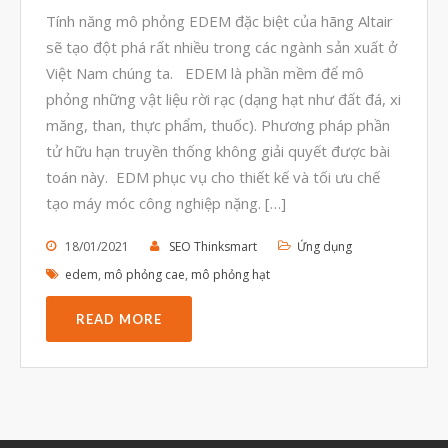
Tính năng mô phỏng EDEM đặc biệt của hãng Altair
Tháng Tư 2020
sẽ tạo đột phá rất nhiều trong các ngành sản xuất ở
Tháng Ba 2020
Việt Nam chúng ta. EDEM là phần mềm để mô
phỏng những vật liệu rời rạc (dạng hạt như đất đá, xi
Tháng Hai 2020
măng, than, thực phẩm, thuốc). Phương pháp phần
Tháng Một 2020
tử hữu hạn truyền thống không giải quyết được bài
Tháng Mười Hai 2019
toán này. EDM phục vụ cho thiết kế và tối ưu chế
tạo máy móc công nghiệp nặng. […]
Tháng Mười Một 2019
Tháng Mười 2019
18/01/2021
SEO Thinksmart
Ứng dụng
Tháng Chín 2019
edem
,
mô phỏng cae
,
mô phỏng hạt
Tháng Tám 2019
READ MORE
Tháng Bảy 2019
Tháng Sáu 2019
Tháng Năm 2019
Tháng Tư 2019