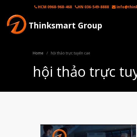
HCM 0968-968-468
HN 036-549-8888
info@thin
Thinksmart Group
Home
/
hội thảo trực tuyến cae
hội thảo trực tu