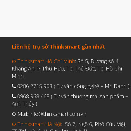
Liên hệ trụ sở Thinksmart gần nhất
⊙ Thinksmart Hồ Chí Minh
: Số 5, Đường số 4,
Khang An, P. Phú Hữu, Tp. Thủ Đức, Tp. Hồ Chí
Minh.
0286 2715 968 ( Tư vấn công nghệ – Mr. Danh )
0968 968 468 ( Tư vấn thương mại sản phẩm –
Anh Thủy )
⊙ Mail: info@thinksmart.com.vn
⊙ Thinksmart Hà Nội:
Số 7, Ngõ 6, Phố Cửu Việt,