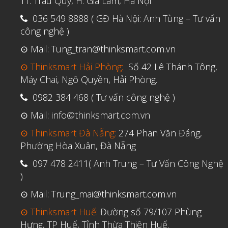
TT. Trâu Quỳ, H. Gia Lâm, Hà Nội
036 549 8888 ( GĐ Hà Nội: Anh Tùng – Tư vấn
công nghệ )
⊙ Mail: Tung_tran@thinksmart.com.vn
⊙ Thinksmart Hải Phòng:
Số 42 Lê Thánh Tông,
Máy Chai, Ngô Quyền, Hải Phòng.
0982 384 468 ( Tư vấn công nghệ )
⊙ Mail: info@thinksmart.com.vn
⊙ Thinksmart Đà Nẵng:
274 Phan Văn Đáng,
Phường Hòa Xuân, Đà Nẵng
097 478 2411( Anh Trung – Tư Vấn Công Nghệ
)
⊙ Mail: Trung_mai@thinksmart.com.vn
⊙ Thinksmart Huế:
Đường số 79/107 Phùng
Hưng, TP Huế, Tỉnh Thừa Thiên Huế.