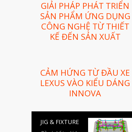
GIẢI PHÁP PHÁT TRIỂN
SẢN PHẨM ỨNG DỤNG
CÔNG NGHỆ TỪ THIẾT
KẾ ĐẾN SẢN XUẤT
CẢM HỨNG TỪ ĐẦU XE
LEXUS VÀO KIỂU DÁNG
INNOVA
JIG & FIXTURE