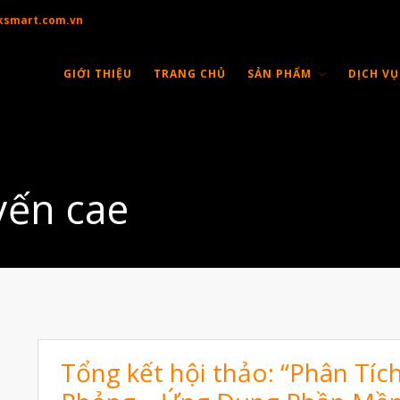
ksmart.com.vn
GIỚI THIỆU
TRANG CHỦ
SẢN PHẨM
DỊCH VỤ
yến cae
Tổng kết hội thảo: “Phân Tíc