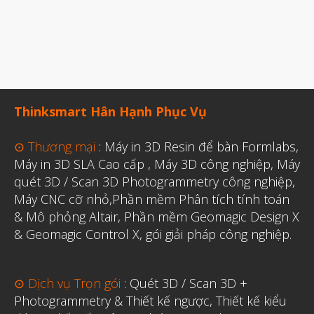
Thinksmart Hân Hạnh Phục Vụ
⊙ Thương mại
:
Máy in 3D Resin để bàn Formlabs
,
Máy in 3D SLA Cao cấp
,
Máy 3D công nghiệp
,
Máy
quét 3D / Scan 3D Photogrammetry công nghiệp
,
Máy CNC cỡ nhỏ,
Phần mềm Phân tích tính toán
& Mô phỏng Altair
,
Phần mềm Geomagic Design X
& Geomagic Control X
,
gói giải pháp công nghiệp.
⊙ Dịch vụ Trọn gói
:
Quét 3D / Scan 3D +
Photogrammetry & Thiết kế ngược
,
Thiết kế kiểu