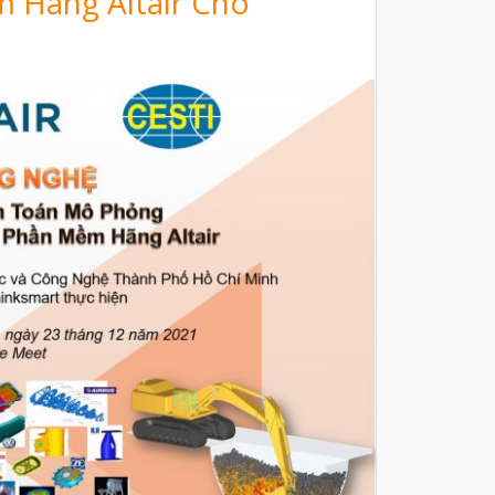
 Hãng Altair Cho
Máy Quét 3D
Máy In 3D Kim Loại
Phân Tích Lực & Mô Phỏng
3D_Altair
Phần Mềm Geomagic: Phân Tích
Khuyết Tật RE & QC
Dịch Vụ
Dịch Vụ In 3D
Dịch Vụ Quét 3D Cao Cấp & RE
Phân tích lực & Mô phỏng
3D_Altair
Dịch Vụ Kiểm Tra Chất Lượng
Mockup Buck
Dịch vụ thiết kế khuôn đúc
Giải Pháp