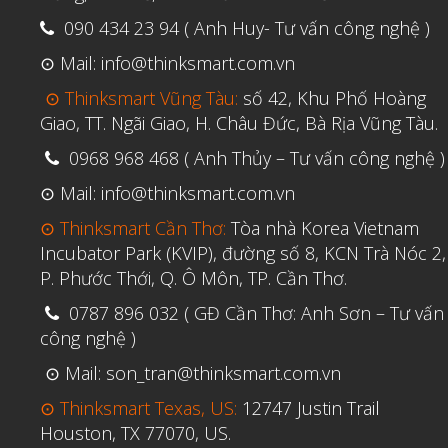
090 434 23 94 ( Anh Huy- Tư vấn công nghệ )
⊙ Mail: info@thinksmart.com.vn
⊙ Thinksmart Vũng Tàu:
số 42, Khu Phố Hoàng
Giao, TT. Ngãi Giao, H. Châu Đức, Bà Rịa Vũng Tàu.
0968 968 468 ( Anh Thủy – Tư vấn công nghệ )
⊙ Mail: info@thinksmart.com.vn
⊙ Thinksmart Cần Thơ:
Tòa nhà Korea Vietnam
Incubator Park (KVIP), đường số 8, KCN Trà Nóc 2,
P. Phước Thới, Q. Ô Môn, TP. Cần Thơ.
0787 896 032 ( GĐ Cần Thơ: Anh Sơn – Tư vấn
công nghệ )
⊙ Mail: son_tran@thinksmart.com.vn
⊙ Thinksmart Texas, US:
12747 Justin Trail
Houston, TX 77070, US.