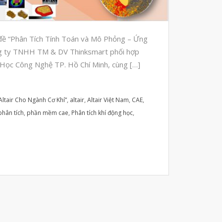
Automotive
Aerospace
Industries
đề “Phân Tích Tính Toán và Mô Phỏng – Ứng
ng ty TNHH TM & DV Thinksmart phối hợp
Marine
Học Công Nghệ TP. Hồ Chí Minh, cùng […]
Medical
Ứng Dụng
ltair Cho Ngành Cơ Khí”
,
altair
,
Altair Việt Nam
,
CAE
,
Thư Viện
hân tích
,
phần mềm cae
,
Phân tích khí động học
,
Video
Liên Hệ
vật liệu in 3D tiếp xúc dầu
vật liệu in 3D kháng dung môi