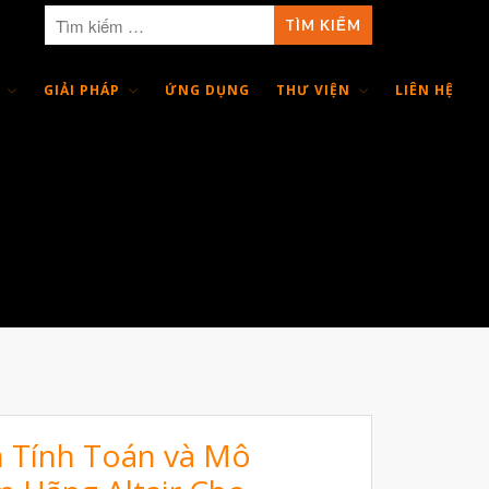
GIẢI PHÁP
ỨNG DỤNG
THƯ VIỆN
LIÊN HỆ
Giới Thiệu
Trang Chủ
Sản Phẩm
Máy In 3D Để Bàn Formlabs U.S.
Máy In 3D SLA Công Nghiệp
Máy in 3D EOS
Máy in 3D nhựa PEEK EXT 220
MED | 3D SYSTEM
Máy In 3D FDM Để Bàn & Công
Nghiệp
h Tính Toán và Mô
Bio Printer – In 3D Sinh Học Ứng
Dụng Lâm Sàng