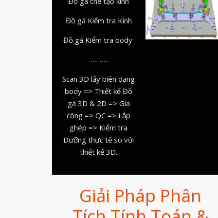
Đồ gá chế tạo kính
Đồ gá Kiểm tra Kính
Đồ gá Kiểm tra body
………..
Scan 3D lấy biên dạng
body => Thiết kế Đồ
gá 3D & 2D => Gia
công => QC => Lắp
ghép => Kiểm tra
Dưỡng thực tế so với
thiết kế 3D.
Giải Pháp Phân
Tích Tính Toán &