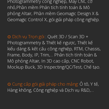
Photogrammetry công nghiệp
,
Máy CNC cỡ
Y Tế
nhỏ,
Phần mềm Phân tích tính toán & Mô
phỏng Altair
,
Phần mềm Geomagic Design X &
Geomagic Control X
,
gói giải pháp công nghiệp.
⊙ Dịch vụ Trọn gói
:
Quét 3D / Scan 3D +
Photogrammetry & Thiết kế ngược
,
Thiết kế
kiểu dáng & kết cấu công nghiệp, RTM, Chassis,
Frame, Body, IP, Trim,…
Phân tích tính toán &
Mô phỏng Altair
,
In 3D cao cấp
,
CNC Robot,
Mockup Buck, 3D Inspecting/QC/Test, Chế tạo.
⊙ Cung cấp gói giải pháp cho mảng:
Ô tô, Y tế,
Hàng không, Công nghiệp và Dịch vụ R&D,…