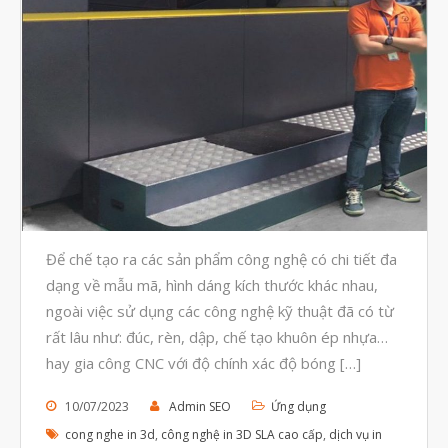
Tháng Tám 2023
Tháng Bảy 2023
Tháng Sáu 2023
Tháng Năm 2023
Tháng Tư 2023
Tháng Ba 2023
Tháng Hai 2023
Tháng Một 2023
Để chế tạo ra các sản phẩm công nghệ có chi tiết đa
Tháng Mười Hai 2022
dạng về mẫu mã, hình dáng kích thước khác nhau,
ngoài việc sử dụng các công nghệ kỹ thuật đã có từ
Tháng Mười Một 2022
rất lâu như: đúc, rèn, dập, chế tạo khuôn ép nhựa…
Tháng Mười 2022
hay gia công CNC với độ chính xác độ bóng […]
Tháng Chín 2022
10/07/2023
Admin SEO
Ứng dụng
Tháng Tám 2022
cong nghe in 3d
,
công nghệ in 3D SLA cao cấp
,
dịch vụ in