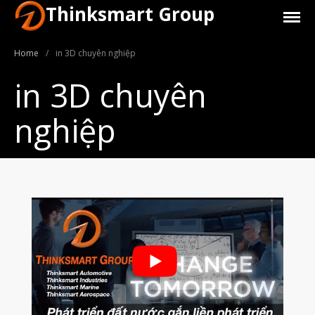
Thinksmart Group
Home
/
in 3D chuyên nghiệp
in 3D chuyên
nghiệp
Giới Thiệu
Trang Chủ
Sản Phẩm
Máy In 3D Để Bàn Formlabs U.S.
Máy In 3D SLA Công Nghiệp
Máy in 3D EOS
Máy in 3D nhựa PEEK EXT 220
MED | 3D SYSTEM
Máy In 3D FDM Để Bàn & Công