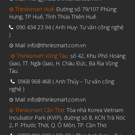
⊙ Thinksmart Huế:
Đường số 79/107 Phùng
Tháng Ba 2020
Hưng, TP Huế, Tỉnh Thừa Thiên Huế.
Tháng Hai 2020
090 434 23 94 ( Anh Huy- Tư vấn công nghệ
Tháng Một 2020
)
Tháng Mười Hai 2019
⊙ Mail: info@thinksmart.com.vn
Tháng Mười Một 2019
⊙ Thinksmart Vũng Tàu:
số 42, Khu Phố Hoàng
Tháng Mười 2019
Giao, TT. Ngãi Giao, H. Châu Đức, Bà Rịa Vũng
Tàu.
Tháng Chín 2019
0968 968 468 ( Anh Thủy – Tư vấn công
Tháng Tám 2019
nghệ )
Tháng Bảy 2019
⊙ Mail: info@thinksmart.com.vn
Tháng Sáu 2019
⊙ Thinksmart Cần Thơ:
Tòa nhà Korea Vietnam
Tháng Năm 2019
Incubator Park (KVIP), đường số 8, KCN Trà Nóc
Tháng Tư 2019
2, P. Phước Thới, Q. Ô Môn, TP. Cần Thơ.
Tháng Ba 2019