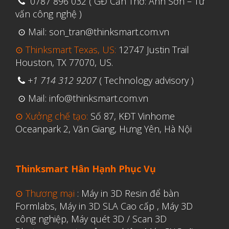
0787 896 032 ( GĐ Cần Thơ: Anh Sơn – Tư
vấn công nghệ )
⊙ Mail: son_tran@thinksmart.com.vn
Aerospace
⊙ Thinksmart Texas, US:
12747 Justin Trail
Automotive
Houston, TX 77070, US.
File 3D
+1 714 312 9207
( Technology advisory )
Fuse 1
⊙ Mail: info@thinksmart.com.vn
Giải pháp
⊙ Xưởng chế tạo:
Số 87, KĐT Vinhome
Giải pháp ô tô
Oceanpark 2, Văn Giang, Hưng Yên, Hà Nội
in 3d cao cấp
Máy in 3D để bàn Formlabs U.S.
Thinksmart Hân Hạnh Phục Vụ
Mô phỏng
Triển khai
⊙ Thương mại
:
Máy in 3D Resin để bàn
Formlabs
,
Máy in 3D SLA Cao cấp
,
Máy 3D
Ứng dụng
công nghiệp
,
Máy quét 3D / Scan 3D
Vật liệu