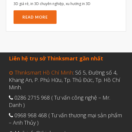
Tháng Bảy 2022
3D giá rẻ
,
in 3D chuyên nghiệp
,
xu hướng in 3D
Tháng Sáu 2022
READ MORE
Tháng Năm 2022
Tháng Tư 2022
Tháng Ba 2022
Tháng Hai 2022
Liên hệ trụ sở Thinksmart gần nhất
Tháng Một 2022
⊙ Thinksmart Hồ Chí Minh
: Số 5, Đường số 4,
Tháng Mười Hai 2021
Khang An, P. Phú Hữu, Tp. Thủ Đức, Tp. Hồ Chí
Tháng Mười Một 2021
Minh.
Tháng Mười 2021
0286 2715 968 ( Tư vấn công nghệ – Mr.
Tháng Chín 2021
Danh )
Tháng Tám 2021
0968 968 468 ( Tư vấn thương mại sản phẩm
– Anh Thủy )
Tháng Bảy 2021