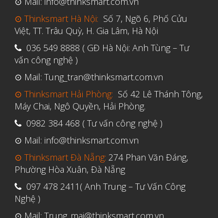
⊙ Mail: info@thinksmart.com.vn
Tháng Sáu 2021
⊙ Thinksmart Hà Nội:
Số 7, Ngõ 6, Phố Cửu
Tháng Năm 2021
Việt, TT. Trâu Quỳ, H. Gia Lâm, Hà Nội
Tháng Tư 2021
036 549 8888 ( GĐ Hà Nội: Anh Tùng – Tư
Tháng Ba 2021
vấn công nghệ )
Tháng Một 2021
⊙ Mail: Tung_tran@thinksmart.com.vn
Tháng Mười Hai 2020
⊙ Thinksmart Hải Phòng:
Số 42 Lê Thánh Tông,
Tháng Mười Một 2020
Máy Chai, Ngô Quyền, Hải Phòng.
Tháng Mười 2020
0982 384 468 ( Tư vấn công nghệ )
Tháng Chín 2020
⊙ Mail: info@thinksmart.com.vn
Tháng Tám 2020
⊙ Thinksmart Đà Nẵng:
274 Phan Văn Đáng,
Tháng Bảy 2020
Phường Hòa Xuân, Đà Nẵng
Tháng Sáu 2020
097 478 2411( Anh Trung – Tư Vấn Công
Nghệ )
Tháng Năm 2020
⊙ Mail: Trung_mai@thinksmart.com.vn
Tháng Tư 2020