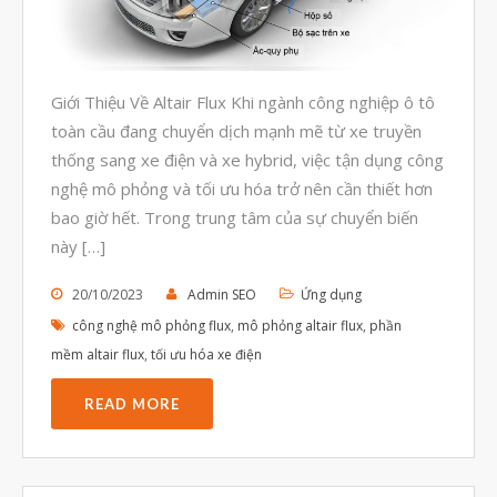
Tháng Tám 2023
Tháng Bảy 2023
Giới Thiệu Về Altair Flux Khi ngành công nghiệp ô tô
Tháng Sáu 2023
toàn cầu đang chuyển dịch mạnh mẽ từ xe truyền
Tháng Năm 2023
thống sang xe điện và xe hybrid, việc tận dụng công
Tháng Tư 2023
nghệ mô phỏng và tối ưu hóa trở nên cần thiết hơn
bao giờ hết. Trong trung tâm của sự chuyển biến
Tháng Ba 2023
này […]
Tháng Hai 2023
Tháng Một 2023
20/10/2023
Admin SEO
Ứng dụng
công nghệ mô phỏng flux
,
mô phỏng altair flux
,
phần
Tháng Mười Hai 2022
mềm altair flux
,
tối ưu hóa xe điện
Tháng Mười Một 2022
READ MORE
Tháng Mười 2022
Tháng Chín 2022
Tháng Tám 2022