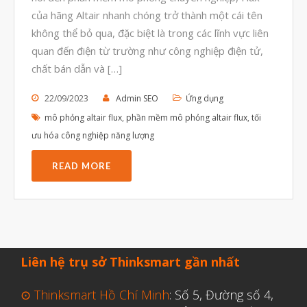
Tháng Sáu 2021
của hãng Altair nhanh chóng trở thành một cái tên
không thể bỏ qua, đặc biệt là trong các lĩnh vực liên
Tháng Năm 2021
quan đến điện từ trường như công nghiệp điện tử,
Tháng Tư 2021
chất bán dẫn và […]
Tháng Ba 2021
22/09/2023
Admin SEO
Ứng dụng
Tháng Một 2021
mô phỏng altair flux
,
phần mềm mô phỏng altair flux
,
tối
Tháng Mười Hai 2020
ưu hóa công nghiệp năng lượng
Tháng Mười Một 2020
READ MORE
Tháng Mười 2020
Tháng Chín 2020
Tháng Tám 2020
Tháng Bảy 2020
Liên hệ trụ sở Thinksmart gần nhất
Tháng Sáu 2020
⊙ Thinksmart Hồ Chí Minh
: Số 5, Đường số 4,
Tháng Năm 2020