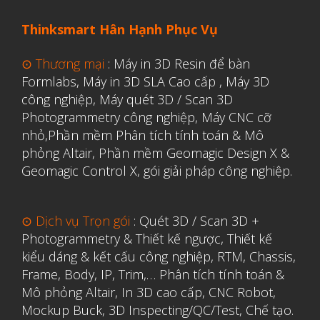
Thinksmart Hân Hạnh Phục Vụ
⊙ Thương mại
:
Máy in 3D Resin để bàn
Formlabs
,
Máy in 3D SLA Cao cấp
,
Máy 3D
công nghiệp
,
Máy quét 3D / Scan 3D
Photogrammetry công nghiệp
,
Máy CNC cỡ
nhỏ,
Phần mềm Phân tích tính toán & Mô
phỏng Altair
,
Phần mềm Geomagic Design X &
Geomagic Control X
,
gói giải pháp công nghiệp.
⊙ Dịch vụ Trọn gói
:
Quét 3D / Scan 3D +
Photogrammetry & Thiết kế ngược
,
Thiết kế
kiểu dáng & kết cấu công nghiệp, RTM, Chassis,
Frame, Body, IP, Trim,…
Phân tích tính toán &
Mô phỏng Altair
,
In 3D cao cấp
,
CNC Robot,
Mockup Buck, 3D Inspecting/QC/Test, Chế tạo.