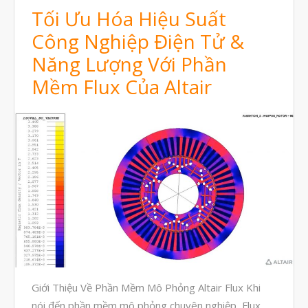
Tối Ưu Hóa Hiệu Suất
Tháng Bảy 2022
Công Nghiệp Điện Tử &
Tháng Sáu 2022
Năng Lượng Với Phần
Tháng Năm 2022
Mềm Flux Của Altair
Tháng Tư 2022
Tháng Ba 2022
Tháng Hai 2022
Tháng Một 2022
Tháng Mười Hai 2021
Tháng Mười Một 2021
Tháng Mười 2021
Tháng Chín 2021
Tháng Tám 2021
Giới Thiệu Về Phần Mềm Mô Phỏng Altair Flux Khi
Tháng Bảy 2021
nói đến phần mềm mô phỏng chuyên nghiệp, Flux