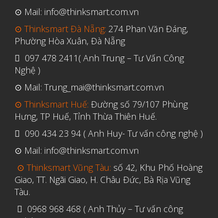
Tháng Ba 2019
⊙ Mail: info@thinksmart.com.vn
⊙ Thinksmart Đà Nẵng:
274 Phan Văn Đáng,
Aerospace
Phường Hòa Xuân, Đà Nẵng
Automotive
097 478 2411( Anh Trung – Tư Vấn Công
Nghệ )
File 3D
⊙ Mail: Trung_mai@thinksmart.com.vn
Fuse 1
⊙ Thinksmart Huế:
Đường số 79/107 Phùng
Giải pháp
Hưng, TP Huế, Tỉnh Thừa Thiên Huế.
Giải pháp ô tô
090 434 23 94 ( Anh Huy- Tư vấn công nghệ )
in 3d cao cấp
⊙ Mail: info@thinksmart.com.vn
Máy in 3D để bàn Formlabs U.S.
⊙ Thinksmart Vũng Tàu:
số 42, Khu Phố Hoàng
Mô phỏng
Giao, TT. Ngãi Giao, H. Châu Đức, Bà Rịa Vũng
Triển khai
Tàu.
Ứng dụng
0968 968 468 ( Anh Thủy – Tư vấn công