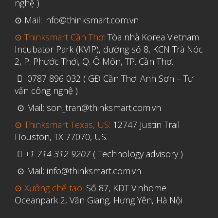
nghệ )
Vật liệu
⊙ Mail: info@thinksmart.com.vn
Y Tế
⊙ Thinksmart Cần Thơ:
Tòa nhà Korea Vietnam
Incubator Park (KVIP), đường số 8, KCN Trà Nóc
2, P. Phước Thới, Q. Ô Môn, TP. Cần Thơ.
0787 896 032 ( GĐ Cần Thơ: Anh Sơn – Tư
vấn công nghệ )
⊙ Mail: son_tran@thinksmart.com.vn
⊙ Thinksmart Texas, US:
12747 Justin Trail
Houston, TX 77070, US.
+1 714 312 9207
( Technology advisory )
⊙ Mail: info@thinksmart.com.vn
⊙ Xưởng chế tạo:
Số 87, KĐT Vinhome
Oceanpark 2, Văn Giang, Hưng Yên, Hà Nội