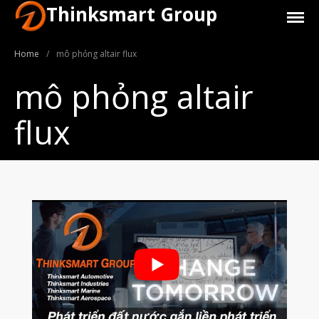
Thinksmart Group
Home
/
mô phỏng altair flux
mô phỏng altair
flux
Giới Thiệu
Trang Chủ
Sản Phẩm
Máy In 3D Để Bàn Formlabs U.S.
Máy In 3D SLA Công Nghiệp
Máy in 3D EOS
Máy in 3D nhựa PEEK EXT 220
MED | 3D SYSTEM