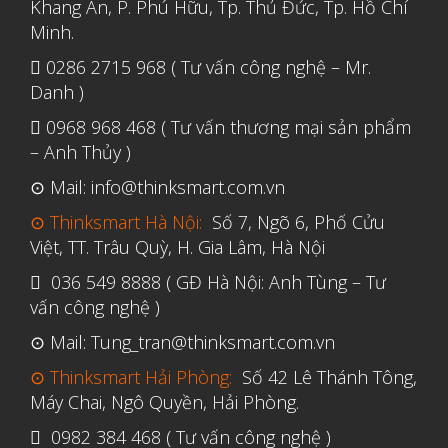
Khang An, P. Phú Hữu, Tp. Thủ Đức, Tp. Hồ Chí
Tháng Tư 2020
Minh.
Tháng Ba 2020
0286 2715 968 ( Tư vấn công nghệ – Mr.
Tháng Hai 2020
Danh )
Tháng Một 2020
0968 968 468 ( Tư vấn thương mại sản phẩm
– Anh Thủy )
Tháng Mười Hai 2019
⊙ Mail: info@thinksmart.com.vn
Tháng Mười Một 2019
⊙ Thinksmart Hà Nội:
Số 7, Ngõ 6, Phố Cửu
Tháng Mười 2019
Việt, TT. Trâu Quỳ, H. Gia Lâm, Hà Nội
Tháng Chín 2019
036 549 8888 ( GĐ Hà Nội: Anh Tùng – Tư
Tháng Tám 2019
vấn công nghệ )
Tháng Bảy 2019
⊙ Mail: Tung_tran@thinksmart.com.vn
Tháng Sáu 2019
⊙ Thinksmart Hải Phòng:
Số 42 Lê Thánh Tông,
Tháng Năm 2019
Máy Chai, Ngô Quyền, Hải Phòng.
Tháng Tư 2019
0982 384 468 ( Tư vấn công nghệ )