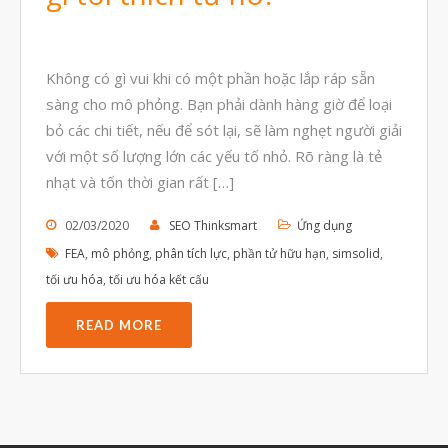
Tháng Bảy 2022
Tháng Sáu 2022
Không có gì vui khi có một phần hoặc lắp ráp sẵn
Tháng Năm 2022
sàng cho mô phỏng. Bạn phải dành hàng giờ để loại
Tháng Tư 2022
bỏ các chi tiết, nếu để sót lại, sẽ làm nghẹt người giải
Tháng Ba 2022
với một số lượng lớn các yếu tố nhỏ. Rõ ràng là tẻ
nhạt và tốn thời gian rất […]
Tháng Hai 2022
Tháng Một 2022
02/03/2020
SEO Thinksmart
Ứng dụng
FEA
,
mô phỏng
,
phân tích lực
,
phần tử hữu hạn
,
simsolid
,
Tháng Mười Hai 2021
tối ưu hóa
,
tối ưu hóa kết cấu
Tháng Mười Một 2021
READ MORE
Tháng Mười 2021
Tháng Chín 2021
Tháng Tám 2021
Tháng Bảy 2021