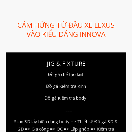
Dịch vụ thiết kế khuôn đúc
Giải Pháp
CẢM HỨNG TỪ ĐẦU XE LEXUS
Automotive
VÀO KIỂU DÁNG INNOVA
Aerospace
Industries
Marine
Medical
JIG & FIXTURE
Ứng Dụng
Đồ gá chế tạo kính
Thư Viện
Đồ gá Kiểm tra Kính
Video
Đồ gá Kiểm tra body
Liên Hệ
………..
Scan 3D lấy biên dạng body => Thiết kế Đồ gá 3D &
2D => Gia công => QC => Lắp ghép => Kiểm tra