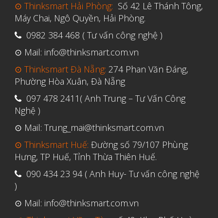
⊙ Thinksmart Hải Phòng:
Số 42 Lê Thánh Tông,
Tháng Tư 2020
Máy Chai, Ngô Quyền, Hải Phòng.
Tháng Ba 2020
0982 384 468 ( Tư vấn công nghệ )
Tháng Hai 2020
⊙ Mail: info@thinksmart.com.vn
Tháng Một 2020
⊙ Thinksmart Đà Nẵng:
274 Phan Văn Đáng,
Tháng Mười Hai 2019
Phường Hòa Xuân, Đà Nẵng
Tháng Mười Một 2019
097 478 2411( Anh Trung – Tư Vấn Công
Tháng Mười 2019
Nghệ )
Tháng Chín 2019
⊙ Mail: Trung_mai@thinksmart.com.vn
Tháng Tám 2019
⊙ Thinksmart Huế:
Đường số 79/107 Phùng
Hưng, TP Huế, Tỉnh Thừa Thiên Huế.
Tháng Bảy 2019
Tháng Sáu 2019
090 434 23 94 ( Anh Huy- Tư vấn công nghệ
)
Tháng Năm 2019
⊙ Mail: info@thinksmart.com.vn
Tháng Tư 2019