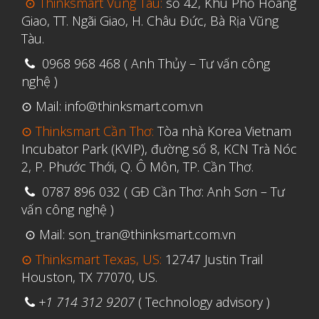
⊙ Thinksmart Vũng Tàu:
số 42, Khu Phố Hoàng
Tháng Ba 2019
Giao, TT. Ngãi Giao, H. Châu Đức, Bà Rịa Vũng
Tàu.
Aerospace
0968 968 468 ( Anh Thủy – Tư vấn công
Automotive
nghệ )
File 3D
⊙ Mail: info@thinksmart.com.vn
Fuse 1
⊙ Thinksmart Cần Thơ:
Tòa nhà Korea Vietnam
Incubator Park (KVIP), đường số 8, KCN Trà Nóc
Giải pháp
2, P. Phước Thới, Q. Ô Môn, TP. Cần Thơ.
Giải pháp ô tô
0787 896 032 ( GĐ Cần Thơ: Anh Sơn – Tư
in 3d cao cấp
vấn công nghệ )
Máy in 3D để bàn Formlabs U.S.
⊙ Mail: son_tran@thinksmart.com.vn
Mô phỏng
⊙ Thinksmart Texas, US:
12747 Justin Trail
Triển khai
Houston, TX 77070, US.
Ứng dụng
+1 714 312 9207
( Technology advisory )