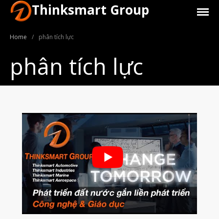
Thinksmart Group
Home
/
phân tích lực
phân tích lực
Giới Thiệu
Trang Chủ
Sản Phẩm
Máy In 3D Để Bàn Formlabs U.S.
Máy In 3D SLA Công Nghiệp
Máy in 3D EOS
Máy in 3D nhựa PEEK EXT 220
MED | 3D SYSTEM