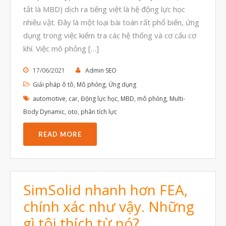
tắt là MBD) dịch ra tiếng việt là hệ động lực học
Tháng Tám 2023
nhiều vật. Đây là một loại bài toán rất phổ biến, ứng
Tháng Bảy 2023
dụng trong việc kiểm tra các hệ thống và cơ cấu cơ
Tháng Sáu 2023
khí. Việc mô phỏng […]
Tháng Năm 2023
17/06/2021
Admin SEO
Tháng Tư 2023
Giải pháp ô tô
,
Mô phỏng
,
Ứng dụng
Tháng Ba 2023
automotive
,
car
,
Động lực học
,
MBD
,
mô phỏng
,
Multi-
Body Dynamic
,
oto
,
phân tích lực
Tháng Hai 2023
Tháng Một 2023
READ MORE
Tháng Mười Hai 2022
Tháng Mười Một 2022
Tháng Mười 2022
SimSolid nhanh hơn FEA,
Tháng Chín 2022
chính xác như vậy. Những
Tháng Tám 2022
gì tôi thích từ nó?