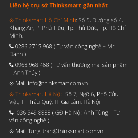
Liên hệ trụ sở Thinksmart gần nhất
Tháng Sáu 2021
Tháng Năm 2021
⊙ Thinksmart Hồ Chí Minh
: Số 5, Đường số 4,
Tháng Tư 2021
Khang An, P. Phú Hữu, Tp. Thủ Đức, Tp. Hồ Chí
Minh.
Tháng Ba 2021
0286 2715 968 ( Tư vấn công nghệ – Mr.
Tháng Một 2021
Danh )
Tháng Mười Hai 2020
0968 968 468 ( Tư vấn thương mại sản phẩm
Tháng Mười Một 2020
– Anh Thủy )
Tháng Mười 2020
⊙ Mail: info@thinksmart.com.vn
Tháng Chín 2020
⊙ Thinksmart Hà Nội:
Số 7, Ngõ 6, Phố Cửu
Tháng Tám 2020
Việt, TT. Trâu Quỳ, H. Gia Lâm, Hà Nội
Tháng Bảy 2020
036 549 8888 ( GĐ Hà Nội: Anh Tùng – Tư
vấn công nghệ )
Tháng Sáu 2020
⊙ Mail: Tung_tran@thinksmart.com.vn
Tháng Năm 2020