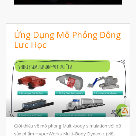
Tháng Mười Một 2024
Tháng Mười 2024
Tháng Chín 2024
Ứng Dụng Mô Phỏng Động
Tháng Sáu 2024
Lực Học
Tháng Năm 2024
Tháng Tư 2024
Tháng Ba 2024
Tháng Hai 2024
Tháng Một 2024
Tháng Mười Hai 2023
Tháng Mười Một 2023
Tháng Mười 2023
Giới thiệu về mô phỏng Multi-body simulation với bộ
Tháng Chín 2023
sản phẩm HyperWorks Multi-Body Dynamic (viết