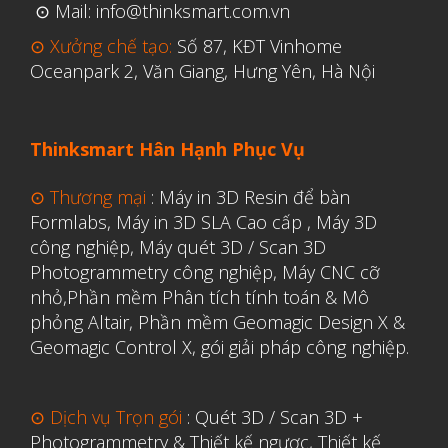
Vật liệu
⊙ Mail: info@thinksmart.com.vn
Y Tế
⊙ Xưởng chế tạo:
Số 87, KĐT Vinhome
Oceanpark 2, Văn Giang, Hưng Yên, Hà Nội
Thinksmart Hân Hạnh Phục Vụ
⊙ Thương mại
:
Máy in 3D Resin để bàn
Formlabs
,
Máy in 3D SLA Cao cấp
,
Máy 3D
công nghiệp
,
Máy quét 3D / Scan 3D
Photogrammetry công nghiệp
,
Máy CNC cỡ
nhỏ,
Phần mềm Phân tích tính toán & Mô
phỏng Altair
,
Phần mềm Geomagic Design X &
Geomagic Control X
,
gói giải pháp công nghiệp.
⊙ Dịch vụ Trọn gói
:
Quét 3D / Scan 3D +
Photogrammetry & Thiết kế ngược
,
Thiết kế