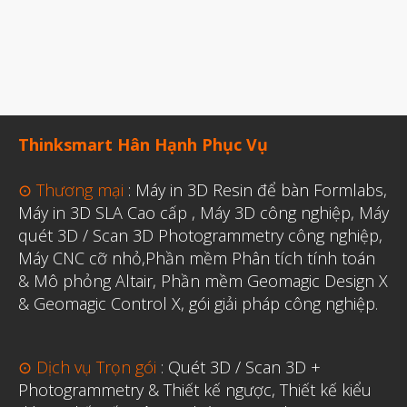
Thinksmart Hân Hạnh Phục Vụ
⊙ Thương mại
:
Máy in 3D Resin để bàn Formlabs
,
Máy in 3D SLA Cao cấp
,
Máy 3D công nghiệp
,
Máy
quét 3D / Scan 3D Photogrammetry công nghiệp
,
Máy CNC cỡ nhỏ,
Phần mềm Phân tích tính toán
& Mô phỏng Altair
,
Phần mềm Geomagic Design X
& Geomagic Control X
,
gói giải pháp công nghiệp.
⊙ Dịch vụ Trọn gói
:
Quét 3D / Scan 3D +
Photogrammetry & Thiết kế ngược
,
Thiết kế kiểu