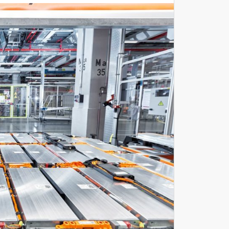
Máy Quét 3D
Máy In 3D Kim Loại
Phân Tích Lực & Mô Phỏng
3D_Altair
Phần Mềm Geomagic: Phân Tích
Khuyết Tật RE & QC
Dịch Vụ
Dịch Vụ In 3D
Dịch Vụ Quét 3D Cao Cấp & RE
Phân tích lực & Mô phỏng
3D_Altair
Dịch Vụ Kiểm Tra Chất Lượng
Mockup Buck
Dịch vụ thiết kế khuôn đúc
Giải Pháp