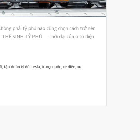
Automotive
Aerospace
Industries
Không phải tỷ phú nào cũng chọn cách trở nên
Marine
. THỜI THẾ SINH TỶ PHÚ Thời đại của ô tô điện
Medical
Ứng Dụng
Thư Viện
tô
,
tập đoàn tỷ đô
,
tesla
,
trung quốc
,
xe điện
,
xu
Video
Liên Hệ
vật liệu in 3D tiếp xúc dầu
vật liệu in 3D kháng dung môi