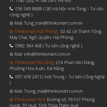
TT. Trâu Quỳ, H. Gia Lâm, Hà Nội
036 549 8888 ( GĐ Hà Nội: Anh Tùng – Tư vấn
công nghệ )
⊙ Mail: Tung_tran@thinksmart.com.vn
⊙ Thinksmart Hải Phòng:
Số 42 Lê Thánh Tông,
Máy Chai, Ngô Quyền, Hải Phòng.
0982 384 468 ( Tư vấn công nghệ )
⊙ Mail: info@thinksmart.com.vn
⊙ Thinksmart Đà Nẵng:
274 Phan Văn Đáng,
Phường Hòa Xuân, Đà Nẵng
097 478 2411( Anh Trung – Tư Vấn Công Nghệ
)
⊙ Mail: Trung_mai@thinksmart.com.vn
⊙ Thinksmart Huế:
Đường số 79/107 Phùng
Hưng, TP Huế, Tỉnh Thừa Thiên Huế.