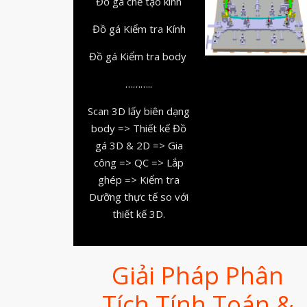
Đồ gá chế tạo kính
Đồ gá Kiểm tra Kính
Đồ gá Kiểm tra body
………..
Scan 3D lấy biên dạng
body => Thiết kế Đồ
gá 3D & 2D => Gia
công => QC => Lắp
ghép => Kiểm tra
Dưỡng thực tế so với
thiết kế 3D.
Giải Pháp Phân
Tích Tính Toán &