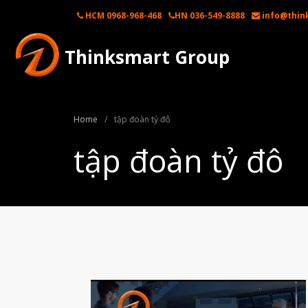
HCM 0968-968-468
HN 036-549-8888
info@thin
Thinksmart Group
Home
/
tập đoàn tỷ đô
tập đoàn tỷ đô