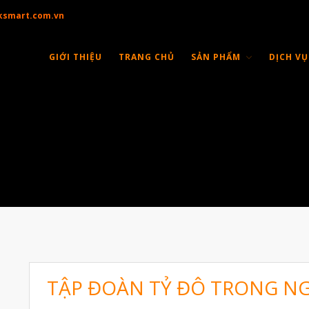
ksmart.com.vn
GIỚI THIỆU
TRANG CHỦ
SẢN PHẨM
DỊCH VỤ
TẬP ĐOÀN TỶ ĐÔ TRONG NG