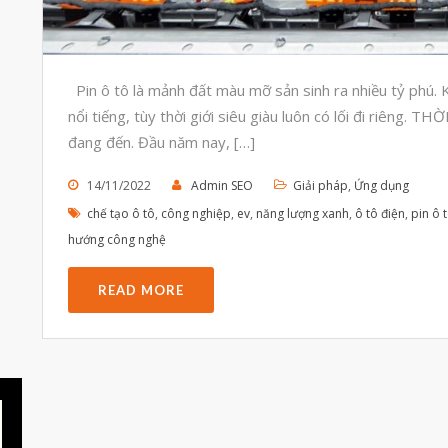
Pin ô tô là mảnh đất màu mỡ sản sinh ra nhiều tỷ phú. 
nổi tiếng, tùy thời giới siêu giàu luôn có lối đi riêng
đang đến. Đầu năm nay, […]
14/11/2022
Admin SEO
Giải pháp
,
Ứng dụng
chế tạo ô tô
,
công nghiệp
,
ev
,
năng lượng xanh
,
ô tô điện
,
pin ô 
hướng công nghệ
READ MORE