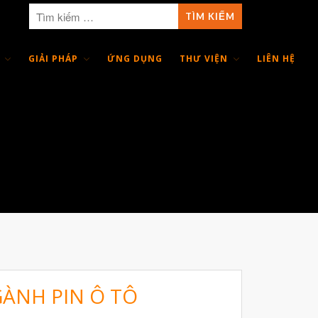
GIẢI PHÁP
ỨNG DỤNG
THƯ VIỆN
LIÊN HỆ
Giới Thiệu
Trang Chủ
Sản Phẩm
Máy In 3D Để Bàn Formlabs U.S.
Máy In 3D SLA Công Nghiệp
Máy in 3D EOS
Máy in 3D nhựa PEEK EXT 220
MED | 3D SYSTEM
Máy In 3D FDM Để Bàn & Công
Nghiệp
ÀNH PIN Ô TÔ
Bio Printer – In 3D Sinh Học Ứng
Dụng Lâm Sàng