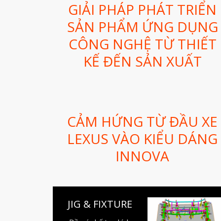
GIẢI PHÁP PHÁT TRIỂN
SẢN PHẨM ỨNG DỤNG
CÔNG NGHỆ TỪ THIẾT
KẾ ĐẾN SẢN XUẤT
CẢM HỨNG TỪ ĐẦU XE
LEXUS VÀO KIỂU DÁNG
INNOVA
JIG & FIXTURE