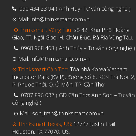
090 434 23 94 ( Anh Huy- Tư vấn công nghệ )
⊙ Mail: info@thinksmart.com.vn
⊙ Thinksmart Vũng Tàu:
số 42, Khu Phố Hoàng
Giao, TT. Ngãi Giao, H. Châu Đức, Bà Rịa Vũng Tàu.
0968 968 468 ( Anh Thủy – Tư vấn công nghệ )
⊙ Mail: info@thinksmart.com.vn
⊙ Thinksmart Cần Thơ:
Tòa nhà Korea Vietnam
Incubator Park (KVIP), đường số 8, KCN Trà Nóc 2,
P. Phước Thới, Q. Ô Môn, TP. Cần Thơ.
0787 896 032 ( GĐ Cần Thơ: Anh Sơn – Tư vấn
công nghệ )
⊙ Mail: son_tran@thinksmart.com.vn
⊙ Thinksmart Texas, US:
12747 Justin Trail
Houston, TX 77070, US.