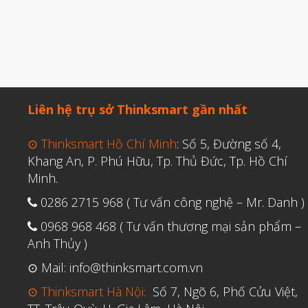
Liên hệ trụ sở Thinksmart gần nhất
⊙ Thinksmart Hồ Chí Minh
: Số 5, Đường số 4,
Khang An, P. Phú Hữu, Tp. Thủ Đức, Tp. Hồ Chí
Minh.
0286 2715 968 ( Tư vấn công nghệ – Mr. Danh )
0968 968 468 ( Tư vấn thương mại sản phẩm –
Anh Thủy )
⊙ Mail: info@thinksmart.com.vn
⊙ Thinksmart Hà Nội:
Số 7, Ngõ 6, Phố Cửu Việt,