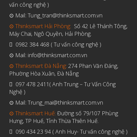
vấn công nghệ )
Tháng Năm 2021
⊙ Mail: Tung_tran@thinksmart.com.vn
Tháng Tư 2021
⊙ Thinksmart Hải Phòng:
Số 42 Lê Thánh Tông,
Tháng Ba 2021
Máy Chai, Ngô Quyền, Hải Phòng.
Tháng Một 2021
0982 384 468 ( Tư vấn công nghệ )
Tháng Mười Hai 2020
⊙ Mail: info@thinksmart.com.vn
Tháng Mười Một 2020
⊙ Thinksmart Đà Nẵng:
274 Phan Văn Đáng,
Phường Hòa Xuân, Đà Nẵng
Tháng Mười 2020
097 478 2411( Anh Trung – Tư Vấn Công
Tháng Chín 2020
Nghệ )
Tháng Tám 2020
⊙ Mail: Trung_mai@thinksmart.com.vn
Tháng Bảy 2020
⊙ Thinksmart Huế:
Đường số 79/107 Phùng
Tháng Sáu 2020
Hưng, TP Huế, Tỉnh Thừa Thiên Huế.
Tháng Năm 2020
090 434 23 94 ( Anh Huy- Tư vấn công nghệ )
Tháng Tư 2020