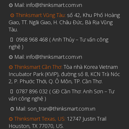
⊙ Mail: info@thinksmart.com.vn
Tháng Ba 2020
⊙ Thinksmart Vũng Tàu:
số 42, Khu Phố Hoàng
Tháng Hai 2020
Giao, TT. Ngãi Giao, H. Châu Đức, Bà Rịa Vũng
Tháng Một 2020
Tàu.
Tháng Mười Hai 2019
0968 968 468 ( Anh Thủy – Tư vấn công
nghệ )
Tháng Mười Một 2019
⊙ Mail: info@thinksmart.com.vn
Tháng Mười 2019
⊙ Thinksmart Cần Thơ:
Tòa nhà Korea Vietnam
Tháng Chín 2019
Incubator Park (KVIP), đường số 8, KCN Trà Nóc
Tháng Tám 2019
2, P. Phước Thới, Q. Ô Môn, TP. Cần Thơ.
Tháng Bảy 2019
0787 896 032 ( GĐ Cần Thơ: Anh Sơn – Tư
Tháng Sáu 2019
vấn công nghệ )
Tháng Năm 2019
⊙ Mail: son_tran@thinksmart.com.vn
Tháng Tư 2019
⊙ Thinksmart Texas, US:
12747 Justin Trail
Houston, TX 77070, US.
Tháng Ba 2019