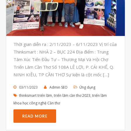
Tháng Tám 2023
Tháng Bảy 2023
Tháng Sáu 2023
Tháng Năm 2023
Tháng Tư 2023
Thời gian diễn ra : 2/11/2023 – 6/11/2023 Vị trí của
Thinksmart : NHÀ 2 – BỤC 224 Địa điểm : Trung
Tháng Ba 2023
Tâm Xúc Tiến Đầu Tư – Thương Mại Và Hội Chợ
Tháng Hai 2023
Triển Lãm Cần Thơ Số 108A LÊ LỢI, P. CÁI KHẾ, Q.
Tháng Một 2023
NINH KIỀU, TP CẦN THƠ Sự kiện là cột mốc […]
Tháng Mười Hai 2022
03/11/2023
Admin SEO
Ứng dụng
Tháng Mười Một 2022
thinksmart triển lãm
,
triển lãm cần thơ 2023
,
triển lãm
Tháng Mười 2022
khoa học công nghệ Cần thơ
Tháng Chín 2022
READ MORE
Tháng Tám 2022