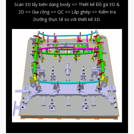
Scan 3D lấy biên dạng body => Thiết kế Đồ gá 3D &
vật liệu in 3D tiếp xúc dầu
2D => Gia công => QC => Lắp ghép => Kiểm tra
vật liệu in 3D kháng dung môi
Dưỡng thực tế so với thiết kế 3D.
đánh đổi độ bền và chịu nhiệt
đọc datasheet vật liệu in 3D
phun hạt mài chi tiết in 3D
Tháng Tám 2026
Tháng Bảy 2026
Tháng Năm 2026
Tháng Tư 2026
Tháng Ba 2026
Tháng Hai 2026