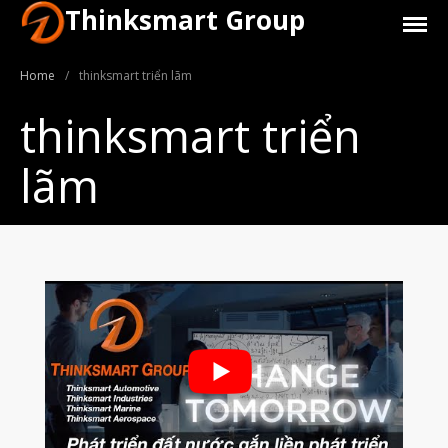
Thinksmart Group
Home
/
thinksmart triển lãm
thinksmart triển
lãm
Giới Thiệu
Trang Chủ
Sản Phẩm
Máy In 3D Để Bàn Formlabs U.S.
Máy In 3D SLA Công Nghiệp
Máy in 3D EOS
Máy in 3D nhựa PEEK EXT 220
MED | 3D SYSTEM
Máy In 3D FDM Để Bàn & Công