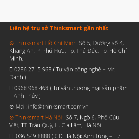
Tháng Bảy 2022
Tháng Sáu 2022
Tháng Năm 2022
Liên hệ trụ sở Thinksmart gần nhất
Tháng Tư 2022
⊙ Thinksmart Hồ Chí Minh
: Số 5, Đường số 4,
Tháng Ba 2022
Khang An, P. Phú Hữu, Tp. Thủ Đức, Tp. Hồ Chí
Tháng Hai 2022
Minh.
Tháng Một 2022
0286 2715 968 ( Tư vấn công nghệ – Mr.
Tháng Mười Hai 2021
Danh )
Tháng Mười Một 2021
0968 968 468 ( Tư vấn thương mại sản phẩm
– Anh Thủy )
Tháng Mười 2021
⊙ Mail: info@thinksmart.com.vn
Tháng Chín 2021
⊙ Thinksmart Hà Nội:
Số 7, Ngõ 6, Phố Cửu
Tháng Tám 2021
Việt, TT. Trâu Quỳ, H. Gia Lâm, Hà Nội
Tháng Bảy 2021
036 549 8888 ( GĐ Hà Nội: Anh Tùng – Tư
Tháng Sáu 2021