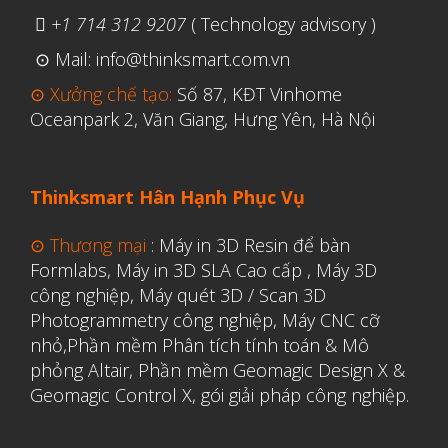
+1 714 312 9207
( Technology advisory )
⊙ Mail: info@thinksmart.com.vn
Aerospace
⊙ Xưởng chế tạo:
Số 87, KĐT Vinhome
Automotive
Oceanpark 2, Văn Giang, Hưng Yên, Hà Nội
File 3D
Fuse 1
Thinksmart Hân Hạnh Phục Vụ
Giải pháp
Giải pháp ô tô
⊙ Thương mại
:
Máy in 3D Resin để bàn
in 3d cao cấp
Formlabs
,
Máy in 3D SLA Cao cấp
,
Máy 3D
công nghiệp
,
Máy quét 3D / Scan 3D
Máy in 3D để bàn Formlabs U.S.
Photogrammetry công nghiệp
,
Máy CNC cỡ
Mô phỏng
nhỏ,
Phần mềm Phân tích tính toán & Mô
phỏng Altair
,
Phần mềm Geomagic Design X &
Triển khai
Geomagic Control X
,
gói giải pháp công nghiệp.
Ứng dụng
Vật liệu