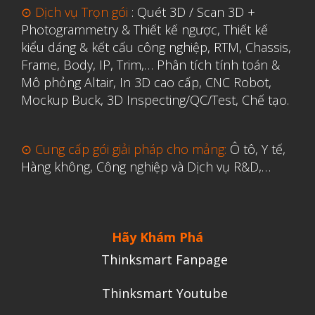
⊙ Dịch vụ Trọn gói
:
Quét 3D / Scan 3D +
Y Tế
Photogrammetry & Thiết kế ngược
,
Thiết kế
kiểu dáng & kết cấu công nghiệp, RTM, Chassis,
Frame, Body, IP, Trim,…
Phân tích tính toán &
Mô phỏng Altair
,
In 3D cao cấp
,
CNC Robot,
Mockup Buck, 3D Inspecting/QC/Test, Chế tạo.
⊙ Cung cấp gói giải pháp cho mảng:
Ô tô, Y tế,
Hàng không, Công nghiệp và Dịch vụ R&D,…
Hãy Khám Phá
Thinksmart Fanpage
Thinksmart Youtube