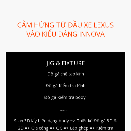
Dịch vụ thiết kế khuôn đúc
Giải Pháp
Automotive
CẢM HỨNG TỪ ĐẦU XE LEXUS
Aerospace
VÀO KIỂU DÁNG INNOVA
Industries
Marine
Medical
JIG & FIXTURE
Ứng Dụng
Đồ gá chế tạo kính
Thư Viện
Đồ gá Kiểm tra Kính
Video
Liên Hệ
Đồ gá Kiểm tra body
………..
Scan 3D lấy biên dạng body => Thiết kế Đồ gá 3D &
2D => Gia công => QC => Lắp ghép => Kiểm tra