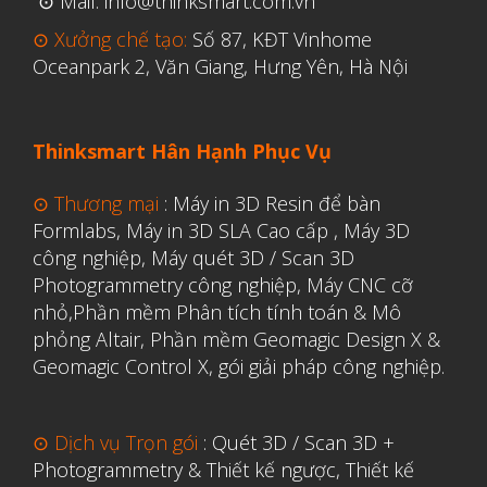
⊙ Mail: info@thinksmart.com.vn
⊙ Xưởng chế tạo:
Số 87, KĐT Vinhome
Oceanpark 2, Văn Giang, Hưng Yên, Hà Nội
Aerospace
Automotive
File 3D
Thinksmart Hân Hạnh Phục Vụ
Fuse 1
⊙ Thương mại
:
Máy in 3D Resin để bàn
Giải pháp
Formlabs
,
Máy in 3D SLA Cao cấp
,
Máy 3D
công nghiệp
,
Máy quét 3D / Scan 3D
Giải pháp ô tô
Photogrammetry công nghiệp
,
Máy CNC cỡ
in 3d cao cấp
nhỏ,
Phần mềm Phân tích tính toán & Mô
Máy in 3D để bàn Formlabs U.S.
phỏng Altair
,
Phần mềm Geomagic Design X &
Geomagic Control X
,
gói giải pháp công nghiệp.
Mô phỏng
Triển khai
⊙ Dịch vụ Trọn gói
:
Quét 3D / Scan 3D +
Ứng dụng
Photogrammetry & Thiết kế ngược
,
Thiết kế
Vật liệu