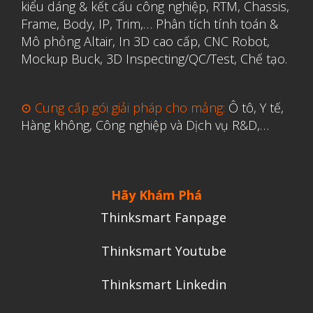
kiểu dáng & kết cấu công nghiệp, RTM, Chassis,
Y Tế
Frame, Body, IP, Trim,…
Phân tích tính toán &
Mô phỏng Altair
,
In 3D cao cấp
,
CNC Robot,
Mockup Buck, 3D Inspecting/QC/Test, Chế tạo.
⊙ Cung cấp gói giải pháp cho mảng:
Ô tô, Y tế,
Hàng không, Công nghiệp và Dịch vụ R&D,…
Hãy Khám Phá
Thinksmart Fanpage
Thinksmart Youtube
Thinksmart Linkedin