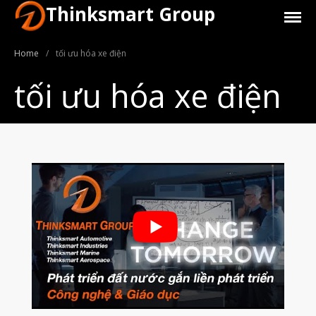
Thinksmart Group
Home
/
tối ưu hóa xe điện
tối ưu hóa xe điện
Giới Thiệu
Trang Chủ
Sản Phẩm
Máy In 3D Để Bàn Formlabs U.S.
Máy In 3D SLA Công Nghiệp
Máy in 3D EOS
Máy in 3D nhựa PEEK EXT 220
MED | 3D SYSTEM
Máy In 3D FDM Để Bàn & Công