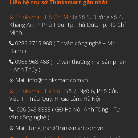
Liên hệ trụ sở Thinksmart gần nhất
Tháng Bảy 2022
Tháng Sáu 2022
⊙ Thinksmart Hồ Chí Minh
: Số 5, Đường số 4,
Tháng Năm 2022
Khang An, P. Phú Hữu, Tp. Thủ Đức, Tp. Hồ Chí
Minh.
Tháng Tư 2022
0286 2715 968 ( Tư vấn công nghệ – Mr.
Tháng Ba 2022
Danh )
Tháng Hai 2022
0968 968 468 ( Tư vấn thương mại sản phẩm
Tháng Một 2022
– Anh Thủy )
Tháng Mười Hai 2021
⊙ Mail: info@thinksmart.com.vn
Tháng Mười Một 2021
⊙ Thinksmart Hà Nội:
Số 7, Ngõ 6, Phố Cửu
Tháng Mười 2021
Việt, TT. Trâu Quỳ, H. Gia Lâm, Hà Nội
Tháng Chín 2021
036 549 8888 ( GĐ Hà Nội: Anh Tùng – Tư
vấn công nghệ )
Tháng Tám 2021
⊙ Mail: Tung_tran@thinksmart.com.vn
Tháng Bảy 2021