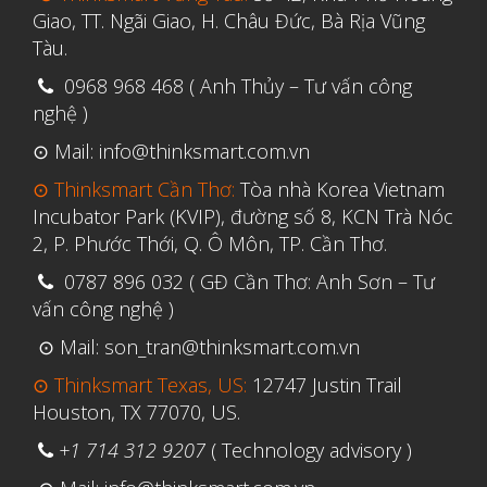
Tháng Tư 2020
Giao, TT. Ngãi Giao, H. Châu Đức, Bà Rịa Vũng
Tháng Ba 2020
Tàu.
Tháng Hai 2020
0968 968 468 ( Anh Thủy – Tư vấn công
nghệ )
Tháng Một 2020
⊙ Mail: info@thinksmart.com.vn
Tháng Mười Hai 2019
⊙ Thinksmart Cần Thơ:
Tòa nhà Korea Vietnam
Tháng Mười Một 2019
Incubator Park (KVIP), đường số 8, KCN Trà Nóc
Tháng Mười 2019
2, P. Phước Thới, Q. Ô Môn, TP. Cần Thơ.
Tháng Chín 2019
0787 896 032 ( GĐ Cần Thơ: Anh Sơn – Tư
Tháng Tám 2019
vấn công nghệ )
Tháng Bảy 2019
⊙ Mail: son_tran@thinksmart.com.vn
Tháng Sáu 2019
⊙ Thinksmart Texas, US:
12747 Justin Trail
Houston, TX 77070, US.
Tháng Năm 2019
Tháng Tư 2019
+1 714 312 9207
( Technology advisory )
Tháng Ba 2019