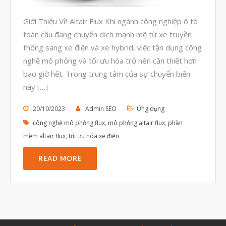
Tháng Tám 2023
Giới Thiệu Về Altair Flux Khi ngành công nghiệp ô tô
Tháng Bảy 2023
toàn cầu đang chuyển dịch mạnh mẽ từ xe truyền
Tháng Sáu 2023
thống sang xe điện và xe hybrid, việc tận dụng công
Tháng Năm 2023
nghệ mô phỏng và tối ưu hóa trở nên cần thiết hơn
bao giờ hết. Trong trung tâm của sự chuyển biến
Tháng Tư 2023
này […]
Tháng Ba 2023
Tháng Hai 2023
20/10/2023
Admin SEO
Ứng dụng
công nghệ mô phỏng flux
,
mô phỏng altair flux
,
phần
Tháng Một 2023
mềm altair flux
,
tối ưu hóa xe điện
Tháng Mười Hai 2022
READ MORE
Tháng Mười Một 2022
Tháng Mười 2022
Tháng Chín 2022
Tháng Tám 2022