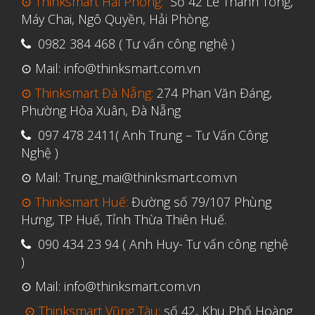
⊙ Thinksmart Hải Phòng:
Số 42 Lê Thánh Tông,
Tháng Sáu 2021
Máy Chai, Ngô Quyền, Hải Phòng.
Tháng Năm 2021
0982 384 468 ( Tư vấn công nghệ )
Tháng Tư 2021
⊙ Mail: info@thinksmart.com.vn
Tháng Ba 2021
⊙ Thinksmart Đà Nẵng:
274 Phan Văn Đáng,
Tháng Một 2021
Phường Hòa Xuân, Đà Nẵng
Tháng Mười Hai 2020
097 478 2411( Anh Trung – Tư Vấn Công
Tháng Mười Một 2020
Nghệ )
Tháng Mười 2020
⊙ Mail: Trung_mai@thinksmart.com.vn
Tháng Chín 2020
⊙ Thinksmart Huế:
Đường số 79/107 Phùng
Hưng, TP Huế, Tỉnh Thừa Thiên Huế.
Tháng Tám 2020
090 434 23 94 ( Anh Huy- Tư vấn công nghệ
Tháng Bảy 2020
)
Tháng Sáu 2020
⊙ Mail: info@thinksmart.com.vn
Tháng Năm 2020
⊙ Thinksmart Vũng Tàu:
số 42, Khu Phố Hoàng