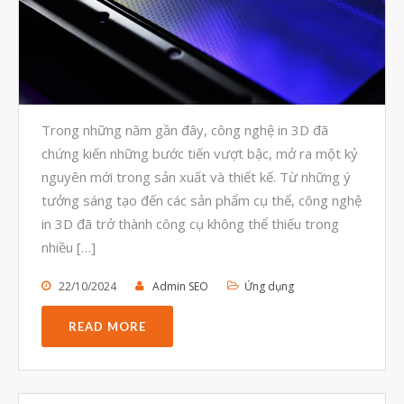
Mô phỏng
Triển khai
Ứng dụng
Vật liệu
Y Tế
Trong những năm gần đây, công nghệ in 3D đã
chứng kiến những bước tiến vượt bậc, mở ra một kỷ
nguyên mới trong sản xuất và thiết kế. Từ những ý
tưởng sáng tạo đến các sản phẩm cụ thể, công nghệ
in 3D đã trở thành công cụ không thể thiếu trong
nhiều […]
22/10/2024
Admin SEO
Ứng dụng
READ MORE