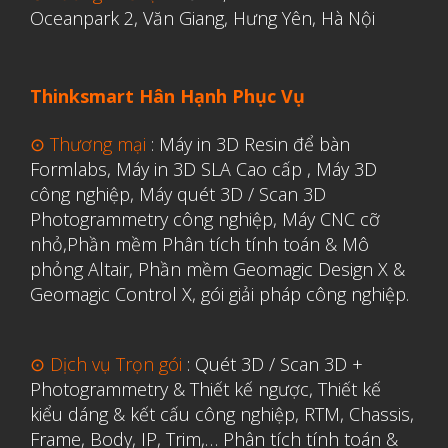
Oceanpark 2, Văn Giang, Hưng Yên, Hà Nội
Thinksmart Hân Hạnh Phục Vụ
⊙ Thương mại
:
Máy in 3D Resin để bàn
Formlabs
,
Máy in 3D SLA Cao cấp
,
Máy 3D
công nghiệp
,
Máy quét 3D / Scan 3D
Photogrammetry công nghiệp
,
Máy CNC cỡ
nhỏ,
Phần mềm Phân tích tính toán & Mô
phỏng Altair
,
Phần mềm Geomagic Design X &
Geomagic Control X
,
gói giải pháp công nghiệp.
⊙ Dịch vụ Trọn gói
:
Quét 3D / Scan 3D +
Photogrammetry & Thiết kế ngược
,
Thiết kế
kiểu dáng & kết cấu công nghiệp, RTM, Chassis,
Frame, Body, IP, Trim,…
Phân tích tính toán &