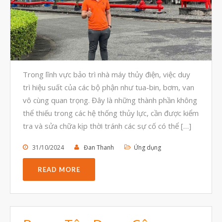
Tháng Mười Một 2023
Tháng Mười 2023
Tháng Chín 2023
Tháng Tám 2023
Trong lĩnh vực bảo trì nhà máy thủy điện, việc duy
Tháng Bảy 2023
trì hiệu suất của các bộ phận như tua-bin, bơm, van
Tháng Sáu 2023
vô cùng quan trọng. Đây là những thành phần không
Tháng Năm 2023
thể thiếu trong các hệ thống thủy lực, cần được kiểm
tra và sửa chữa kịp thời tránh các sự cố có thể […]
Tháng Tư 2023
Tháng Ba 2023
31/10/2024
Đan Thanh
Ứng dụng
Tháng Hai 2023
READ MORE
Tháng Một 2023
Tháng Mười Hai 2022
Tháng Mười Một 2022