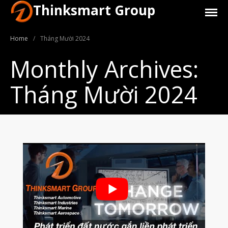
Thinksmart Group
Home
/
Tháng Mười 2024
Monthly Archives:
Tháng Mười 2024
Giới Thiệu
Trang Chủ
Sản Phẩm
Máy In 3D Để Bàn Formlabs U.S.
Máy In 3D SLA Công Nghiệp