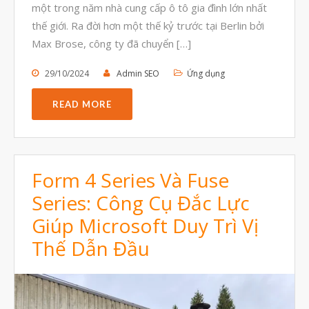
một trong năm nhà cung cấp ô tô gia đình lớn nhất
Tháng Chín 2021
thế giới. Ra đời hơn một thế kỷ trước tại Berlin bởi
Tháng Tám 2021
Max Brose, công ty đã chuyển […]
Tháng Bảy 2021
29/10/2024
Admin SEO
Ứng dụng
Tháng Sáu 2021
Tháng Năm 2021
READ MORE
Tháng Tư 2021
Tháng Ba 2021
Tháng Một 2021
Form 4 Series Và Fuse
Series: Công Cụ Đắc Lực
Tháng Mười Hai 2020
Giúp Microsoft Duy Trì Vị
Tháng Mười Một 2020
Thế Dẫn Đầu
Tháng Mười 2020
Tháng Chín 2020
Tháng Tám 2020