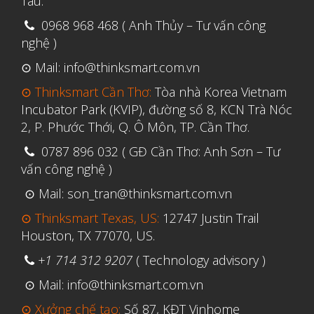
Tàu.
0968 968 468 ( Anh Thủy – Tư vấn công
nghệ )
⊙ Mail: info@thinksmart.com.vn
⊙ Thinksmart Cần Thơ:
Tòa nhà Korea Vietnam
Incubator Park (KVIP), đường số 8, KCN Trà Nóc
2, P. Phước Thới, Q. Ô Môn, TP. Cần Thơ.
0787 896 032 ( GĐ Cần Thơ: Anh Sơn – Tư
vấn công nghệ )
⊙ Mail: son_tran@thinksmart.com.vn
⊙ Thinksmart Texas, US:
12747 Justin Trail
Houston, TX 77070, US.
+1 714 312 9207
( Technology advisory )
⊙ Mail: info@thinksmart.com.vn
⊙ Xưởng chế tạo:
Số 87, KĐT Vinhome