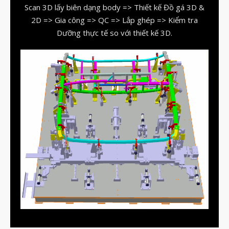
Scan 3D lấy biên dạng body => Thiết kế Đồ gá 3D &
2D => Gia công => QC => Lắp ghép => Kiểm tra
Dưỡng thực tế so với thiết kế 3D.
vật liệu in 3D tiếp xúc dầu
vật liệu in 3D kháng dung môi
đánh đổi độ bền và chịu nhiệt
đọc datasheet vật liệu in 3D
phun hạt mài chi tiết in 3D
Tháng Tám 2026
Tháng Bảy 2026
Tháng Năm 2026