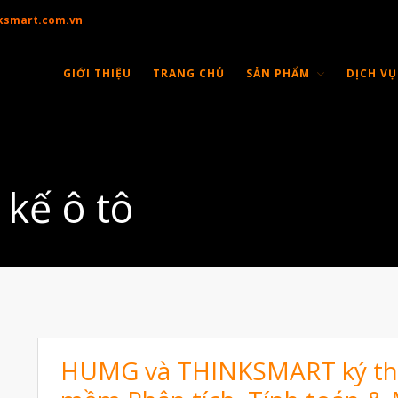
ksmart.com.vn
GIỚI THIỆU
TRANG CHỦ
SẢN PHẨM
DỊCH VỤ
kế ô tô
HUMG và THINKSMART ký thỏ