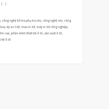
 […]
Tháng Mười Một 2025
Tháng Mười 2025
á
,
công nghệ hỗ trợ phụ trợ oto
,
công nghệ oto
,
công
Tháng Chín 2025
 loại
,
kỹ sư CAE
,
mau in 3d
,
máy in 3d công nghiệp
,
Tháng Tám 2025
ềm cae
,
phần mềm thiết kế ô tô
,
sản xuất ô tô
,
t kế ô tô
Tháng Bảy 2025
Tháng Sáu 2025
Tháng Tư 2025
Tháng Ba 2025
Tháng Hai 2025
Tháng Một 2025
Tháng Mười Hai 2024
Tháng Mười Một 2024
Tháng Mười 2024