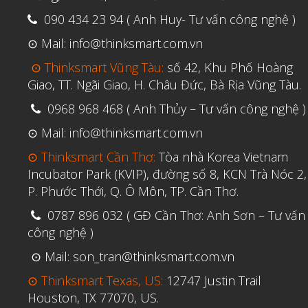
090 434 23 94 ( Anh Huy- Tư vấn công nghệ )
⊙ Mail: info@thinksmart.com.vn
⊙ Thinksmart Vũng Tàu:
số 42, Khu Phố Hoàng
Giao, TT. Ngãi Giao, H. Châu Đức, Bà Rịa Vũng Tàu.
0968 968 468 ( Anh Thủy – Tư vấn công nghệ )
⊙ Mail: info@thinksmart.com.vn
⊙ Thinksmart Cần Thơ:
Tòa nhà Korea Vietnam
Incubator Park (KVIP), đường số 8, KCN Trà Nóc 2,
P. Phước Thới, Q. Ô Môn, TP. Cần Thơ.
0787 896 032 ( GĐ Cần Thơ: Anh Sơn – Tư vấn
công nghệ )
⊙ Mail: son_tran@thinksmart.com.vn
⊙ Thinksmart Texas, US:
12747 Justin Trail
Houston, TX 77070, US.