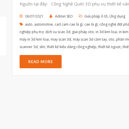
Nguồn tại đây: Công Nghệ Quét 3D phụ vụ thiết kế sản
06/07/2021
Admin SEO
Giải pháp ô tô
,
Ứng dụng
auto
,
automotive
,
cad cam cae là gì
,
cae là gì
,
công nghệ đột ph
nghiệp phụ trợ
,
dịch vụ scan 3d
,
giai pháp oto
,
in 3d kim loại
,
in kim
máy in 3d kim loại
,
may scan 3d
,
máy scan 3d cầm tay
,
oto
,
phần m
scanner 3d
,
slm
,
thiết kế kiểu dáng công nghiệp
,
thiết kế ngược
,
thiế
READ MORE