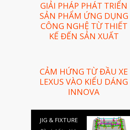
GIẢI PHÁP PHÁT TRIỂN
SẢN PHẨM ỨNG DỤNG
CÔNG NGHỆ TỪ THIẾT
KẾ ĐẾN SẢN XUẤT
CẢM HỨNG TỪ ĐẦU XE
LEXUS VÀO KIỂU DÁNG
INNOVA
JIG & FIXTURE