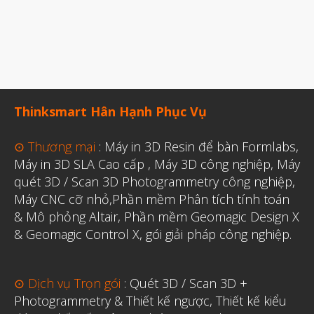
Thinksmart Hân Hạnh Phục Vụ
⊙ Thương mại
:
Máy in 3D Resin để bàn Formlabs
,
Máy in 3D SLA Cao cấp
,
Máy 3D công nghiệp
,
Máy
quét 3D / Scan 3D Photogrammetry công nghiệp
,
Máy CNC cỡ nhỏ,
Phần mềm Phân tích tính toán
& Mô phỏng Altair
,
Phần mềm Geomagic Design X
& Geomagic Control X
,
gói giải pháp công nghiệp.
⊙ Dịch vụ Trọn gói
:
Quét 3D / Scan 3D +
Photogrammetry & Thiết kế ngược
,
Thiết kế kiểu