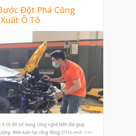
 Bước Đột Phá Công
đánh đổi độ bền và chịu nhiệt
 Xuất Ô Tô
đọc datasheet vật liệu in 3D
phun hạt mài chi tiết in 3D
Tháng Tám 2026
Tháng Bảy 2026
Tháng Năm 2026
Tháng Tư 2026
Tháng Ba 2026
Tháng Hai 2026
t ô tô đã sử dụng công nghệ hiện đại giúp
Tháng Một 2026
t lượng. Bình luận tại cộng đồng OTO-HUI >>>
Tháng Mười Hai 2025