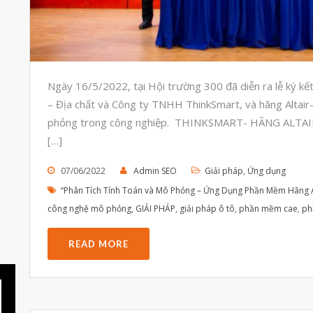
Ngày 16/5/2022, tại Hội trường 300 đã diễn ra lễ ký k
– Địa chất và Công ty TNHH ThinkSmart, và hãng Altair
phỏng trong công nghiệp. THINKSMART- HÃNG AL
[…]
07/06/2022
Admin SEO
Giải pháp
,
Ứng dụng
“Phân Tích Tính Toán và Mô Phỏng – Ứng Dụng Phần Mềm Hãng A
công nghệ mô phỏng
,
GIẢI PHÁP
,
giải pháp ô tô
,
phần mềm cae
,
ph
READ MORE