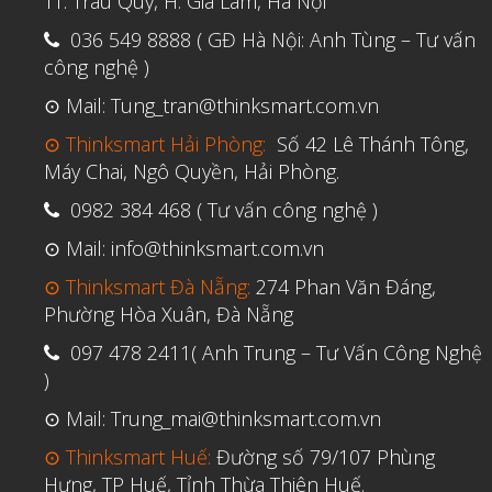
TT. Trâu Quỳ, H. Gia Lâm, Hà Nội
036 549 8888 ( GĐ Hà Nội: Anh Tùng – Tư vấn
công nghệ )
⊙ Mail: Tung_tran@thinksmart.com.vn
⊙ Thinksmart Hải Phòng:
Số 42 Lê Thánh Tông,
Máy Chai, Ngô Quyền, Hải Phòng.
0982 384 468 ( Tư vấn công nghệ )
⊙ Mail: info@thinksmart.com.vn
⊙ Thinksmart Đà Nẵng:
274 Phan Văn Đáng,
Phường Hòa Xuân, Đà Nẵng
097 478 2411( Anh Trung – Tư Vấn Công Nghệ
)
⊙ Mail: Trung_mai@thinksmart.com.vn
⊙ Thinksmart Huế:
Đường số 79/107 Phùng
Hưng, TP Huế, Tỉnh Thừa Thiên Huế.