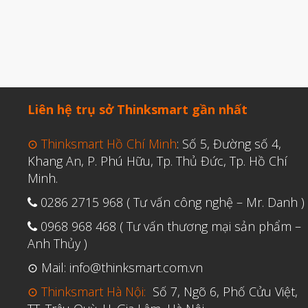
Liên hệ trụ sở Thinksmart gần nhất
⊙ Thinksmart Hồ Chí Minh
: Số 5, Đường số 4,
Khang An, P. Phú Hữu, Tp. Thủ Đức, Tp. Hồ Chí
Minh.
0286 2715 968 ( Tư vấn công nghệ – Mr. Danh )
0968 968 468 ( Tư vấn thương mại sản phẩm –
Anh Thủy )
⊙ Mail: info@thinksmart.com.vn
⊙ Thinksmart Hà Nội:
Số 7, Ngõ 6, Phố Cửu Việt,