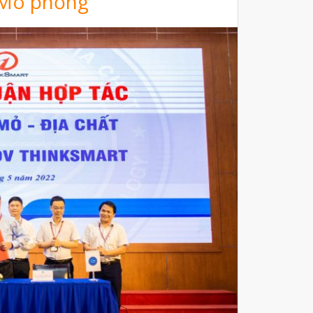
 Mô phỏng
Máy Quét 3D
Máy In 3D Kim Loại
Phân Tích Lực & Mô Phỏng
3D_Altair
Phần Mềm Geomagic: Phân Tích
Khuyết Tật RE & QC
Dịch Vụ
Dịch Vụ In 3D
Dịch Vụ Quét 3D Cao Cấp & RE
Phân tích lực & Mô phỏng
3D_Altair
Dịch Vụ Kiểm Tra Chất Lượng
Mockup Buck
Dịch vụ thiết kế khuôn đúc
Giải Pháp