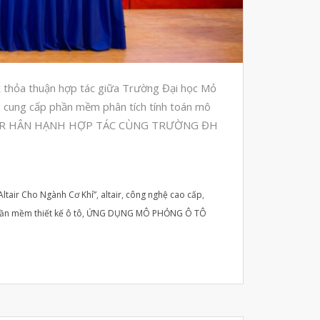
Automotive
Aerospace
Industries
Marine
ết thỏa thuận hợp tác giữa Trường Đại học Mỏ
Medical
- cung cấp phần mềm phân tích tính toán mô
Ứng Dụng
TAIR HÂN HẠNH HỢP TÁC CÙNG TRƯỜNG ĐH
Thư Viện
Video
Liên Hệ
ltair Cho Ngành Cơ Khí”
,
altair
,
công nghệ cao cấp
,
ần mềm thiết kế ô tô
,
ỨNG DỤNG MÔ PHỎNG Ô TÔ
vật liệu in 3D tiếp xúc dầu
vật liệu in 3D kháng dung môi