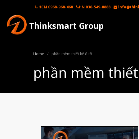
HCM 0968-968-468
HN 036-549-8888
info@thin
Thinksmart Group
Home
/
phần mềm thiết kế ô tô
phần mềm thiết 