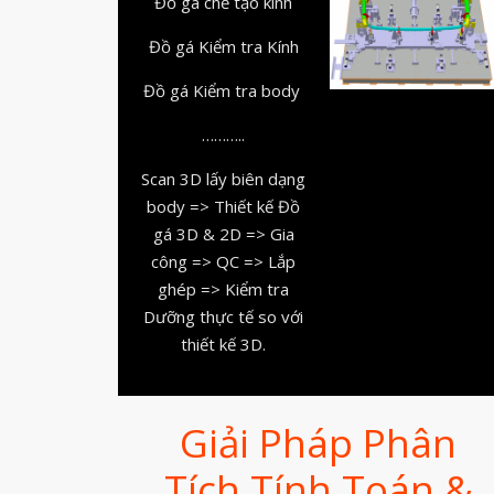
Đồ gá chế tạo kính
Đồ gá Kiểm tra Kính
Đồ gá Kiểm tra body
………..
Scan 3D lấy biên dạng
body => Thiết kế Đồ
gá 3D & 2D => Gia
công => QC => Lắp
ghép => Kiểm tra
Dưỡng thực tế so với
thiết kế 3D.
Giải Pháp Phân
Tích Tính Toán &