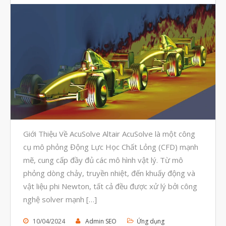
Tháng Năm 2020
Tháng Tư 2020
Tháng Ba 2020
Tháng Hai 2020
Tháng Một 2020
Tháng Mười Hai 2019
Tháng Mười Một 2019
Giới Thiệu Về AcuSolve Altair AcuSolve là một công
Tháng Mười 2019
cụ mô phỏng Động Lực Học Chất Lỏng (CFD) mạnh
Tháng Chín 2019
mẽ, cung cấp đầy đủ các mô hình vật lý. Từ mô
Tháng Tám 2019
phỏng dòng chảy, truyền nhiệt, đến khuấy động và
Tháng Bảy 2019
vật liệu phi Newton, tất cả đều được xử lý bởi công
nghệ solver mạnh […]
Tháng Sáu 2019
Tháng Năm 2019
10/04/2024
Admin SEO
Ứng dụng