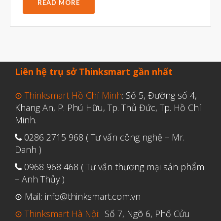
READ MORE
Liên hệ trụ sở Thinksmart gần nhất
⊙ Thinksmart Hồ Chí Minh
: Số 5, Đường số 4,
Khang An, P. Phú Hữu, Tp. Thủ Đức, Tp. Hồ Chí
Minh.
0286 2715 968 ( Tư vấn công nghệ – Mr.
Danh )
0968 968 468 ( Tư vấn thương mại sản phẩm
– Anh Thủy )
⊙ Mail: info@thinksmart.com.vn
⊙ Thinksmart Hà Nội:
Số 7, Ngõ 6, Phố Cửu