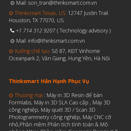
⊙ Mail: son_tran@thinksmart.com.vn
⊙ Thinksmart Texas, US:
12747 Justin Trail
Houston, TX 77070, US.
+1 714 312 9207
( Technology advisory )
⊙ Mail: info@thinksmart.com.vn
⊙ Xưởng chế tạo:
Số 87, KĐT Vinhome
Oceanpark 2, Văn Giang, Hưng Yên, Hà Nội
Thinksmart Hân Hạnh Phục Vụ
⊙ Thương mại
:
Máy in 3D Resin để bàn
Formlabs
,
Máy in 3D SLA Cao cấp
,
Máy 3D
công nghiệp
,
Máy quét 3D / Scan 3D
Photogrammetry công nghiệp
,
Máy CNC cỡ
nhỏ,
Phần mềm Phân tích tính toán & Mô