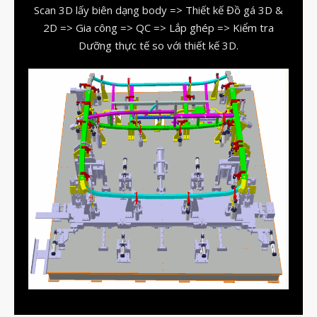
Scan 3D lấy biên dạng body => Thiết kế Đồ gá 3D &
2D => Gia công => QC => Lắp ghép => Kiểm tra
Dưỡng thực tế so với thiết kế 3D.
vật liệu in 3D tiếp xúc dầu
vật liệu in 3D kháng dung môi
đánh đổi độ bền và chịu nhiệt
đọc datasheet vật liệu in 3D
phun hạt mài chi tiết in 3D
Tháng Tám 2026
Tháng Bảy 2026
Tháng Năm 2026
Tháng Tư 2026