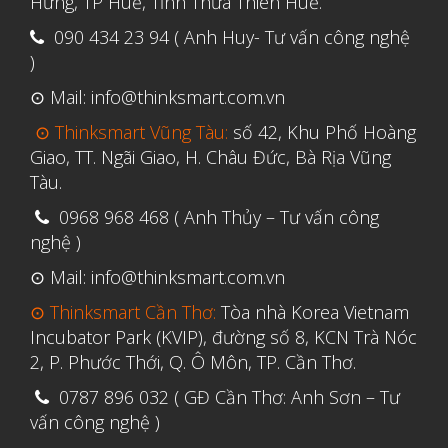
Hưng, TP Huế, Tỉnh Thừa Thiên Huế.
090 434 23 94 ( Anh Huy- Tư vấn công nghệ
)
⊙ Mail: info@thinksmart.com.vn
⊙ Thinksmart Vũng Tàu:
số 42, Khu Phố Hoàng
Giao, TT. Ngãi Giao, H. Châu Đức, Bà Rịa Vũng
Tàu.
0968 968 468 ( Anh Thủy – Tư vấn công
nghệ )
⊙ Mail: info@thinksmart.com.vn
⊙ Thinksmart Cần Thơ:
Tòa nhà Korea Vietnam
Incubator Park (KVIP), đường số 8, KCN Trà Nóc
2, P. Phước Thới, Q. Ô Môn, TP. Cần Thơ.
0787 896 032 ( GĐ Cần Thơ: Anh Sơn – Tư
vấn công nghệ )