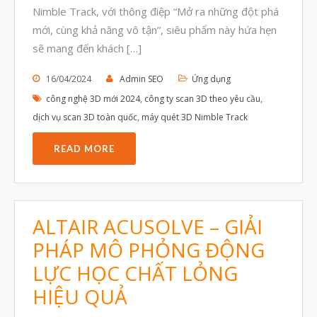
Nimble Track, với thông điệp “Mở ra những đột phá
Tháng Bảy 2021
mới, cùng khả năng vô tận”, siêu phẩm này hứa hẹn
Tháng Sáu 2021
sẽ mang đến khách […]
Tháng Năm 2021
16/04/2024
Admin SEO
Ứng dụng
Tháng Tư 2021
công nghệ 3D mới 2024
,
công ty scan 3D theo yêu cầu
,
Tháng Ba 2021
dịch vụ scan 3D toàn quốc
,
máy quét 3D Nimble Track
Tháng Một 2021
READ MORE
Tháng Mười Hai 2020
Tháng Mười Một 2020
Tháng Mười 2020
ALTAIR ACUSOLVE – GIẢI
Tháng Chín 2020
PHÁP MÔ PHỎNG ĐỘNG
Tháng Tám 2020
LỰC HỌC CHẤT LỎNG
Tháng Bảy 2020
HIỆU QUẢ
Tháng Sáu 2020