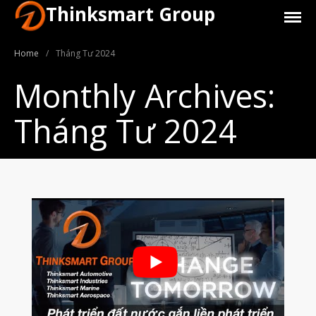
Thinksmart Group
Home
/
Tháng Tư 2024
Monthly Archives:
Tháng Tư 2024
Giới Thiệu
Trang Chủ
Sản Phẩm
Máy In 3D Để Bàn Formlabs U.S.
Máy In 3D SLA Công Nghiệp
Máy in 3D EOS