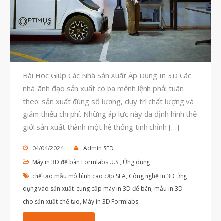
Ứng dụng
Vật liệu
Y Tế
Bài Học Giúp Các Nhà Sản Xuất Áp Dụng In 3D Các
nhà lãnh đạo sản xuất có ba mệnh lệnh phải tuân
theo: sản xuất đúng số lượng, duy trì chất lượng và
giảm thiểu chi phí. Những áp lực này đã định hình thế
giới sản xuất thành một hệ thống tinh chỉnh […]
04/04/2024
Admin SEO
Máy in 3D để bàn Formlabs U.S.
,
Ứng dụng
chế tạo mẫu mô hình cao cấp SLA
,
Công nghệ In 3D ứng
dụng vào sản xuất
,
cung cấp máy in 3D để bàn
,
mẫu in 3D
cho sản xuất chế tạo
,
Máy in 3D Formlabs