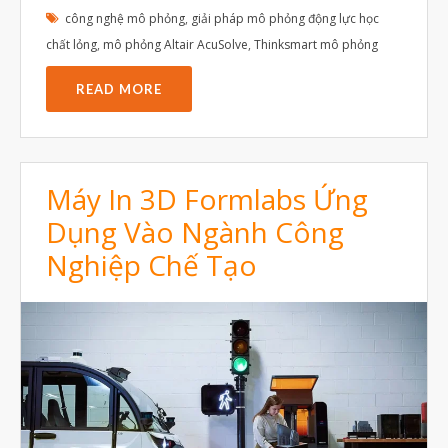
công nghệ mô phỏng
,
giải pháp mô phỏng động lực học
Tháng Tư 2019
chất lỏng
,
mô phỏng Altair AcuSolve
,
Thinksmart mô phỏng
Tháng Ba 2019
READ MORE
Aerospace
Automotive
Máy In 3D Formlabs Ứng
File 3D
Dụng Vào Ngành Công
Fuse 1
Nghiệp Chế Tạo
Giải pháp
Giải pháp ô tô
in 3d cao cấp
Máy in 3D để bàn Formlabs U.S.
Mô phỏng
Triển khai