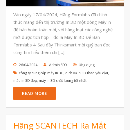
Tháng Mười 2023
Tháng Chín 2023
Vào ngày 17/04/2024, Hãng Formlabs đã chính
Tháng Tám 2023
thức mang đến thị trường In 3D một dòng Máy in
để bàn hoàn toàn mới, với hàng loạt các công nghệ
Tháng Bảy 2023
mới được tích hợp – đó là Máy In 3D Để Bàn
Tháng Sáu 2023
Formlabs 4. Sau đây Thinksmart mời quý bạn đọc
Tháng Năm 2023
cùng tìm hiểu thêm chi […]
Tháng Tư 2023
26/04/2024
Admin SEO
Ứng dụng
Tháng Ba 2023
công ty cung cấp máy in 3D
,
dịch vụ in 3D theo yêu cầu
,
Tháng Hai 2023
mẫu in 3D đẹp
,
máy in 3D chất lượng tốt nhất
Tháng Một 2023
READ MORE
Tháng Mười Hai 2022
Tháng Mười Một 2022
Tháng Mười 2022
Hãng SCANTECH Ra Mắt
Tháng Chín 2022