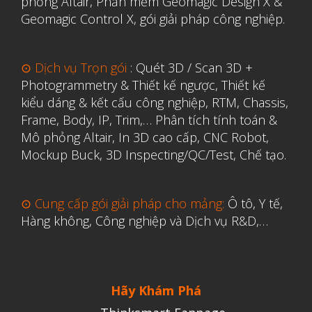
phỏng Altair
,
Phần mềm Geomagic Design X &
Geomagic Control X
,
gói giải pháp công nghiệp.
⊙ Dịch vụ Trọn gói
:
Quét 3D / Scan 3D +
Photogrammetry & Thiết kế ngược
,
Thiết kế
kiểu dáng & kết cấu công nghiệp, RTM, Chassis,
Frame, Body, IP, Trim,…
Phân tích tính toán &
Mô phỏng Altair
,
In 3D cao cấp
,
CNC Robot,
Mockup Buck, 3D Inspecting/QC/Test, Chế tạo.
⊙ Cung cấp gói giải pháp cho mảng:
Ô tô, Y tế,
Hàng không, Công nghiệp và Dịch vụ R&D,…
Hãy Khám Phá