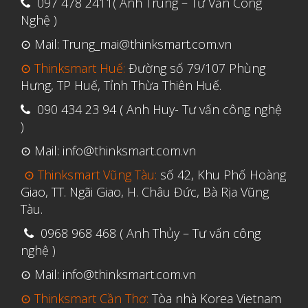
097 478 2411( Anh Trung – Tư Vấn Công
Tháng Sáu 2022
Nghệ )
Tháng Năm 2022
⊙ Mail: Trung_mai@thinksmart.com.vn
Tháng Tư 2022
⊙ Thinksmart Huế:
Đường số 79/107 Phùng
Hưng, TP Huế, Tỉnh Thừa Thiên Huế.
Tháng Ba 2022
Tháng Hai 2022
090 434 23 94 ( Anh Huy- Tư vấn công nghệ
)
Tháng Một 2022
⊙ Mail: info@thinksmart.com.vn
Tháng Mười Hai 2021
⊙ Thinksmart Vũng Tàu:
số 42, Khu Phố Hoàng
Tháng Mười Một 2021
Giao, TT. Ngãi Giao, H. Châu Đức, Bà Rịa Vũng
Tháng Mười 2021
Tàu.
Tháng Chín 2021
0968 968 468 ( Anh Thủy – Tư vấn công
Tháng Tám 2021
nghệ )
Tháng Bảy 2021
⊙ Mail: info@thinksmart.com.vn
Tháng Sáu 2021
⊙ Thinksmart Cần Thơ:
Tòa nhà Korea Vietnam