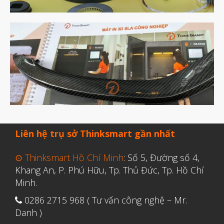
Tháng Mười 2024
Tháng Chín 2024
Tháng Sáu 2024
Tháng Năm 2024
Tháng Tư 2024
Tháng Ba 2024
Tháng Hai 2024
Liên hệ trụ sở Thinksmart gần nhất
Tháng Một 2024
Tháng Mười Hai 2023
⊙ Thinksmart Hồ Chí Minh
: Số 5, Đường số 4,
Tháng Mười Một 2023
Khang An, P. Phú Hữu, Tp. Thủ Đức, Tp. Hồ Chí
Minh.
Tháng Mười 2023
0286 2715 968 ( Tư vấn công nghệ – Mr.
Tháng Chín 2023
Danh )
Tháng Tám 2023