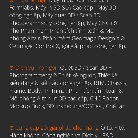
Tháng Ba 2020
Formlabs
,
Máy in 3D SLA Cao cấp
,
Máy 3D
công nghiệp
,
Máy quét 3D / Scan 3D
Tháng Hai 2020
Photogrammetry công nghiệp
,
Máy CNC cỡ
Tháng Một 2020
nhỏ,
Phần mềm Phân tích tính toán & Mô
Tháng Mười Hai 2019
phỏng Altair
,
Phần mềm Geomagic Design X &
Geomagic Control X
,
gói giải pháp công nghiệp.
Tháng Mười Một 2019
Tháng Mười 2019
⊙ Dịch vụ Trọn gói
:
Quét 3D / Scan 3D +
Tháng Chín 2019
Photogrammetry & Thiết kế ngược
,
Thiết kế
Tháng Tám 2019
kiểu dáng & kết cấu công nghiệp, RTM, Chassis,
Tháng Bảy 2019
Frame, Body, IP, Trim,…
Phân tích tính toán &
Mô phỏng Altair
,
In 3D cao cấp
,
CNC Robot,
Tháng Sáu 2019
Mockup Buck, 3D Inspecting/QC/Test, Chế tạo.
Tháng Năm 2019
Tháng Tư 2019
⊙ Cung cấp gói giải pháp cho mảng:
Ô tô, Y tế,
Tháng Ba 2019
Hàng không, Công nghiệp và Dịch vụ R&D,…