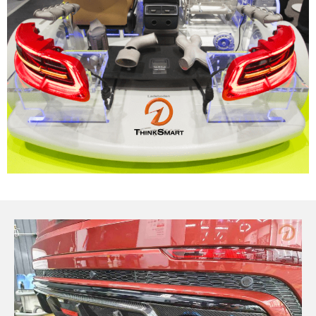
vật liệu in 3D kháng dung môi
đánh đổi độ bền và chịu nhiệt
đọc datasheet vật liệu in 3D
phun hạt mài chi tiết in 3D
Tháng Tám 2026
Tháng Bảy 2026
Tháng Năm 2026
Tháng Tư 2026
Tháng Ba 2026
Tháng Hai 2026
Tháng Một 2026