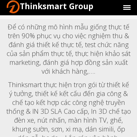
Thinksmart Group
Để có những mô hình mẫu giống thực tế
trên 90% phục vụ cho việc nghiệm thu &
đánh giá thiết kế thực tế, test chức năng
của sản phẩm thực tế, thực hiện khảo sát
Giới Thiệu
marketing, đánh giá hợp đồng sản xuất
Trang Chủ
với khách hàng,….
Sản Phẩm
Thinksmart thực hiện trọn gói từ thiết kế
Máy In 3D Để Bàn Formlabs U.S.
ý tưởng, thiết kế kết cấu đến gia công &
Máy In 3D SLA Công Nghiệp
chế tạo kết hợp các công nghệ truyền
Máy in 3D EOS
thống & IN 3D SLA Cao cấp, In 3D chế tạo
Máy in 3D nhựa PEEK EXT 220
đèn xe, nút nhấn, màn hình TV, ghế,
MED | 3D SYSTEM
khung sườn, sơn, xi mạ, dán simili, ốp
Máy In 3D FDM Để Bàn & Công
Nghiệp