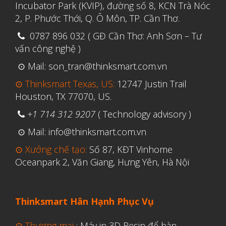
Incubator Park (KVIP), đường số 8, KCN Trà Nóc
Tháng Năm 2021
2, P. Phước Thới, Q. Ô Môn, TP. Cần Thơ.
Tháng Tư 2021
0787 896 032 ( GĐ Cần Thơ: Anh Sơn – Tư
Tháng Ba 2021
vấn công nghệ )
Tháng Một 2021
⊙ Mail: son_tran@thinksmart.com.vn
Tháng Mười Hai 2020
⊙ Thinksmart Texas, US:
12747 Justin Trail
Tháng Mười Một 2020
Houston, TX 77070, US.
Tháng Mười 2020
+1 714 312 9207
( Technology advisory )
Tháng Chín 2020
⊙ Mail: info@thinksmart.com.vn
Tháng Tám 2020
⊙ Xưởng chế tạo:
Số 87, KĐT Vinhome
Oceanpark 2, Văn Giang, Hưng Yên, Hà Nội
Tháng Bảy 2020
Tháng Sáu 2020
Tháng Năm 2020
Thinksmart Hân Hạnh Phục Vụ
Tháng Tư 2020
⊙ Thương mại
:
Máy in 3D Resin để bàn