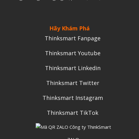
Aerospace
Automotive
Hãy Khám Phá
File 3D
Thinksmart Fanpage
Fuse 1
Thinksmart Youtube
Giải pháp
Giải pháp ô tô
Thinksmart Linkedin
in 3d cao cấp
Thinksmart Twitter
Máy in 3D để bàn Formlabs U.S.
Thinksmart Instagram
Mô phỏng
Triển khai
Thinksmart TikTok
Ứng dụng
Vật liệu