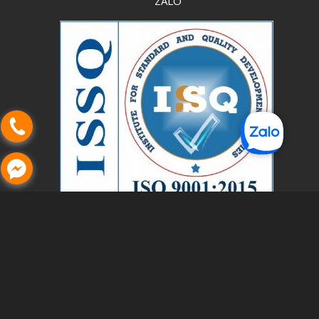
ZALO
Y Tế