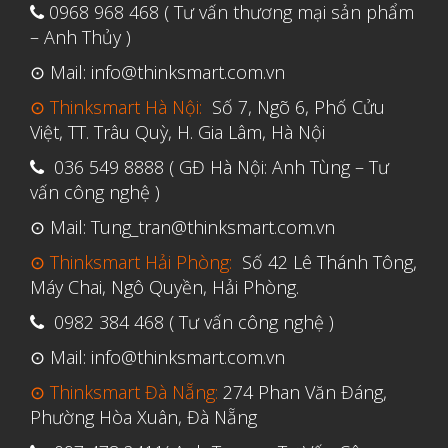
0968 968 468 ( Tư vấn thương mại sản phẩm
Tháng Bảy 2023
– Anh Thủy )
Tháng Sáu 2023
⊙ Mail: info@thinksmart.com.vn
Tháng Năm 2023
⊙ Thinksmart Hà Nội:
Số 7, Ngõ 6, Phố Cửu
Tháng Tư 2023
Việt, TT. Trâu Quỳ, H. Gia Lâm, Hà Nội
Tháng Ba 2023
036 549 8888 ( GĐ Hà Nội: Anh Tùng – Tư
vấn công nghệ )
Tháng Hai 2023
⊙ Mail: Tung_tran@thinksmart.com.vn
Tháng Một 2023
⊙ Thinksmart Hải Phòng:
Số 42 Lê Thánh Tông,
Tháng Mười Hai 2022
Máy Chai, Ngô Quyền, Hải Phòng.
Tháng Mười Một 2022
0982 384 468 ( Tư vấn công nghệ )
Tháng Mười 2022
⊙ Mail: info@thinksmart.com.vn
Tháng Chín 2022
⊙ Thinksmart Đà Nẵng:
274 Phan Văn Đáng,
Tháng Tám 2022
Phường Hòa Xuân, Đà Nẵng
Tháng Bảy 2022