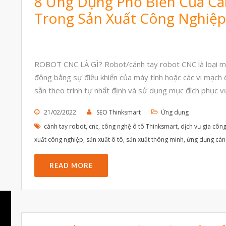
8 Ứng Dụng Phổ Biến Của C
Trong Sản Xuất Công Nghiệ
ROBOT CNC LÀ GÌ? Robot/cánh tay robot CNC là loại má
động bằng sự điều khiển của máy tính hoặc các vi mạch đ
sẵn theo trình tự nhất định và sử dụng mục đích phục v
21/02/2022
SEO Thinksmart
Ứng dụng
cánh tay robot
,
cnc
,
công nghệ ô tô Thinksmart
,
dịch vụ gia côn
xuất công nghiệp
,
sản xuất ô tô
,
sản xuất thông minh
,
ứng dụng cán
READ MORE