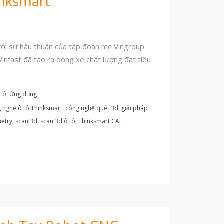
inksmart
Máy Quét 3D
Máy In 3D Kim Loại
Phân Tích Lực & Mô Phỏng
ưới sự hậu thuẫn của tập đoàn mẹ Vingroup.
3D_Altair
infast đã tạo ra dòng xe chất lượng đạt tiêu
Phần Mềm Geomagic: Phân Tích
Khuyết Tật RE & QC
Dịch Vụ
 tô
,
Ứng dụng
 nghệ ô tô Thinksmart
,
công nghệ quét 3d
,
giải pháp
Dịch Vụ In 3D
etry
,
scan 3d
,
scan 3d ô tô
,
Thinksmart CAE
,
Dịch Vụ Quét 3D Cao Cấp & RE
Phân tích lực & Mô phỏng
3D_Altair
Dịch Vụ Kiểm Tra Chất Lượng
Mockup Buck
Dịch vụ thiết kế khuôn đúc
Giải Pháp