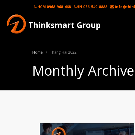
HCM 0968-968-468
HN 036-549-8888
info@thin
Thinksmart Group
Home
/
Tháng Hai 2022
Monthly Archive