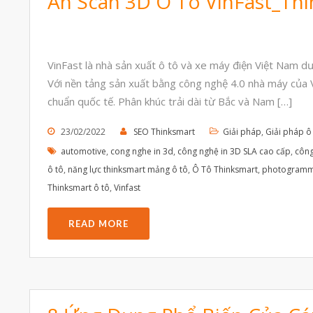
Án Scan 3D Ô Tô VinFast_Th
VinFast là nhà sản xuất ô tô và xe máy điện Việt Nam d
Với nền tảng sản xuất bằng công nghệ 4.0 nhà máy của V
chuẩn quốc tế. Phân khúc trải dài từ Bắc và Nam […]
23/02/2022
SEO Thinksmart
Giải pháp
,
Giải pháp ô
automotive
,
cong nghe in 3d
,
công nghệ in 3D SLA cao cấp
,
công
ô tô
,
năng lực thinksmart mảng ô tô
,
Ô Tô Thinksmart
,
photogramm
Thinksmart ô tô
,
Vinfast
READ MORE