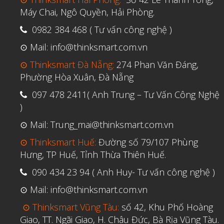
Máy Chai, Ngô Quyền, Hải Phòng.
0982 384 468 ( Tư vấn công nghệ )
⊙ Mail: info@thinksmart.com.vn
⊙ Thinksmart Đà Nẵng:
274 Phan Văn Đáng,
Phường Hòa Xuân, Đà Nẵng
097 478 2411( Anh Trung – Tư Vấn Công Nghệ
)
⊙ Mail: Trung_mai@thinksmart.com.vn
⊙ Thinksmart Huế:
Đường số 79/107 Phùng
Hưng, TP Huế, Tỉnh Thừa Thiên Huế.
090 434 23 94 ( Anh Huy- Tư vấn công nghệ )
⊙ Mail: info@thinksmart.com.vn
⊙ Thinksmart Vũng Tàu:
số 42, Khu Phố Hoàng
Giao, TT. Ngãi Giao, H. Châu Đức, Bà Rịa Vũng Tàu.