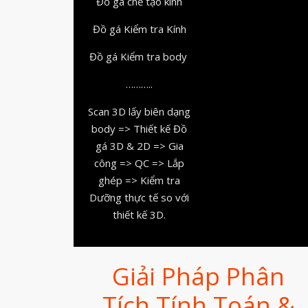
Đồ gá chế tạo kính
Đồ gá Kiểm tra Kính
Đồ gá Kiểm tra body
………..
Scan 3D lấy biên dạng
body => Thiết kế Đồ
gá 3D & 2D => Gia
công => QC => Lắp
ghép => Kiểm tra
Dưỡng thực tế so với
thiết kế 3D.
Giải Pháp Phân
Tích Tính Toán &