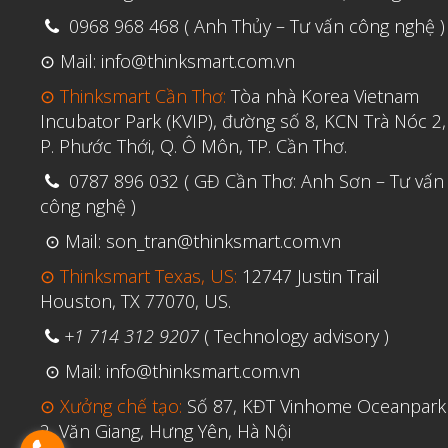
0968 968 468 ( Anh Thủy – Tư vấn công nghệ )
⊙ Mail: info@thinksmart.com.vn
⊙ Thinksmart Cần Thơ:
Tòa nhà Korea Vietnam
Incubator Park (KVIP), đường số 8, KCN Trà Nóc 2,
P. Phước Thới, Q. Ô Môn, TP. Cần Thơ.
0787 896 032 ( GĐ Cần Thơ: Anh Sơn – Tư vấn
công nghệ )
⊙ Mail: son_tran@thinksmart.com.vn
⊙ Thinksmart Texas, US:
12747 Justin Trail
Houston, TX 77070, US.
+1 714 312 9207
( Technology advisory )
⊙ Mail: info@thinksmart.com.vn
⊙ Xưởng chế tạo:
Số 87, KĐT Vinhome Oceanpark
2, Văn Giang, Hưng Yên, Hà Nội