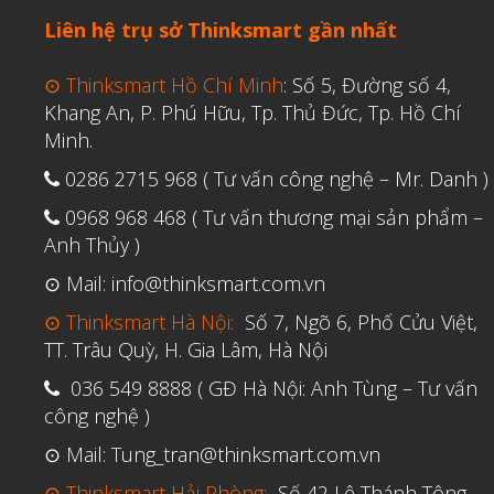
Liên hệ trụ sở Thinksmart gần nhất
⊙ Thinksmart Hồ Chí Minh
: Số 5, Đường số 4,
Khang An, P. Phú Hữu, Tp. Thủ Đức, Tp. Hồ Chí
Minh.
0286 2715 968 ( Tư vấn công nghệ – Mr. Danh )
0968 968 468 ( Tư vấn thương mại sản phẩm –
Anh Thủy )
⊙ Mail: info@thinksmart.com.vn
⊙ Thinksmart Hà Nội:
Số 7, Ngõ 6, Phố Cửu Việt,
TT. Trâu Quỳ, H. Gia Lâm, Hà Nội
036 549 8888 ( GĐ Hà Nội: Anh Tùng – Tư vấn
công nghệ )
⊙ Mail: Tung_tran@thinksmart.com.vn
⊙ Thinksmart Hải Phòng:
Số 42 Lê Thánh Tông,