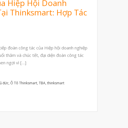
ủa Hiệp Hội Doanh
đánh đổi độ bền và chịu nhiệt
ại Thinksmart: Hợp Tác
đọc datasheet vật liệu in 3D
phun hạt mài chi tiết in 3D
iếp đoàn công tác của Hiệp hội doanh nghiệp
ổi thăm và chúc tết, đại diện đoàn công tác
Tháng Tám 2026
en ngợi vì […]
Tháng Bảy 2026
Tháng Năm 2026
hủ đức
,
Ô Tô Thinksmart
,
TBA
,
thinksmart
Tháng Tư 2026
Tháng Ba 2026
Tháng Hai 2026
Tháng Một 2026
Tháng Mười Hai 2025