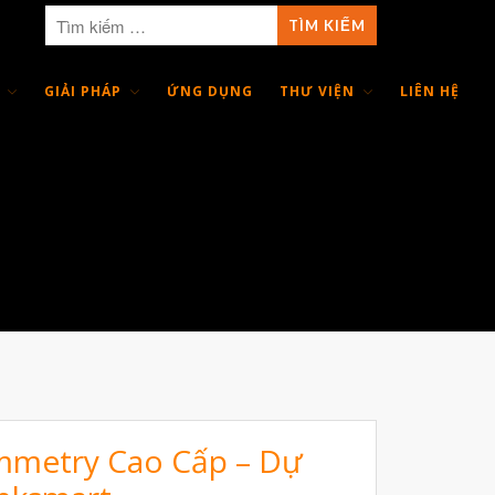
GIẢI PHÁP
ỨNG DỤNG
THƯ VIỆN
LIÊN HỆ
Giới Thiệu
Trang Chủ
Sản Phẩm
Máy In 3D Để Bàn Formlabs U.S.
Máy In 3D SLA Công Nghiệp
Máy in 3D EOS
Máy in 3D nhựa PEEK EXT 220
MED | 3D SYSTEM
Máy In 3D FDM Để Bàn & Công
Nghiệp
mmetry Cao Cấp – Dự
Bio Printer – In 3D Sinh Học Ứng
Dụng Lâm Sàng