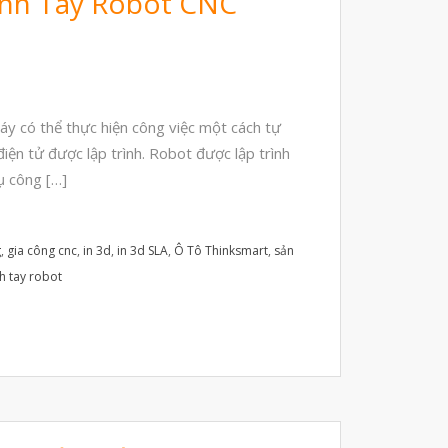
ánh Tay Robot CNC
Automotive
p
Aerospace
Industries
Marine
y có thể thực hiện công việc một cách tự
Medical
iện tử được lập trình. Robot được lập trình
Ứng Dụng
ụ công […]
Thư Viện
Video
g
,
gia công cnc
,
in 3d
,
in 3d SLA
,
Ô Tô Thinksmart
,
sản
Liên Hệ
h tay robot
vật liệu in 3D tiếp xúc dầu
vật liệu in 3D kháng dung môi