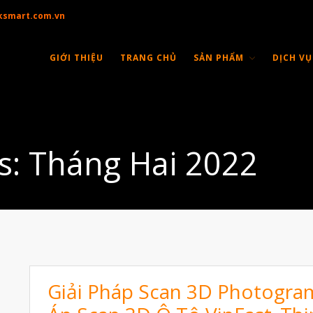
ksmart.com.vn
GIỚI THIỆU
TRANG CHỦ
SẢN PHẨM
DỊCH VỤ
s: Tháng Hai 2022
Giải Pháp Scan 3D Photogra