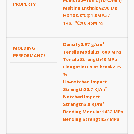
Point182~185℃(10℃/min)
PROPERTY
Mockup Buck
Melting Enthalpy≥90 J/g
Dịch vụ thiết kế khuôn đúc
HDT83.8℃@1.8MPa /
146.1℃@0.45MPa
Giải Pháp
Automotive
Aerospace
Density0.97 g/cm³
MOLDING
Tensile Modulus1600 MPa
Industries
PERFORMANCE
Tensile Strength43 MPa
Marine
Elongatio
F
F
n at break≥15
Medical
%
Ứng Dụng
Un-notched Impact
Strength20.7 KJ/m²
Thư Viện
Notched Impact
Video
Strength3.8 KJ/m²
Liên Hệ
Bending Modulus1432 MPa
Bending Strength57 MPa