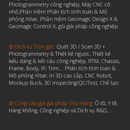
Photogrammetry công nghiệp
,
Máy CNC cỡ
nhỏ,
Phần mềm Phân tích tính toán & Mô
phỏng Altair
,
Phần mềm Geomagic Design X &
Geomagic Control X
,
gói giải pháp công nghiệp.
⊙ Dịch vụ Trọn gói
:
Quét 3D / Scan 3D +
Photogrammetry & Thiết kế ngược
,
Thiết kế
kiểu dáng & kết cấu công nghiệp, RTM, Chassis,
Frame, Body, IP, Trim,…
Phân tích tính toán &
Mô phỏng Altair
,
In 3D cao cấp
,
CNC Robot,
Mockup Buck, 3D Inspecting/QC/Test, Chế tạo.
⊙ Cung cấp gói giải pháp cho mảng:
Ô tô, Y tế,
Hàng không, Công nghiệp và Dịch vụ R&D,…