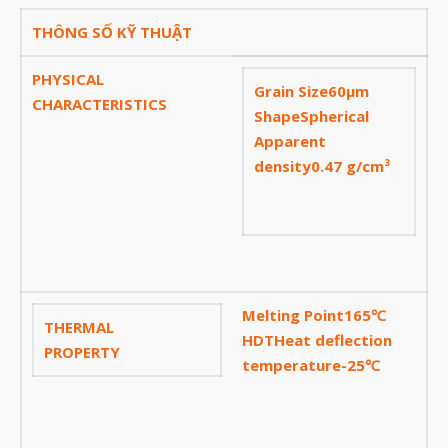
Tháng Bảy 2021
THÔNG SỐ KỸ THUẬT
Tháng Sáu 2021
PHYSICAL
Tháng Năm 2021
Grain Size60μm
CHARACTERISTICS
ShapeSpherical
Tháng Tư 2021
Apparent
Tháng Ba 2021
density0.47 g/cm³
Tháng Một 2021
Tháng Mười Hai 2020
Tháng Mười Một 2020
Tháng Mười 2020
Melting Point165℃
Tháng Chín 2020
THERMAL
HDTHeat deflection
PROPERTY
Tháng Tám 2020
temperature-25℃
Tháng Bảy 2020
Tháng Sáu 2020