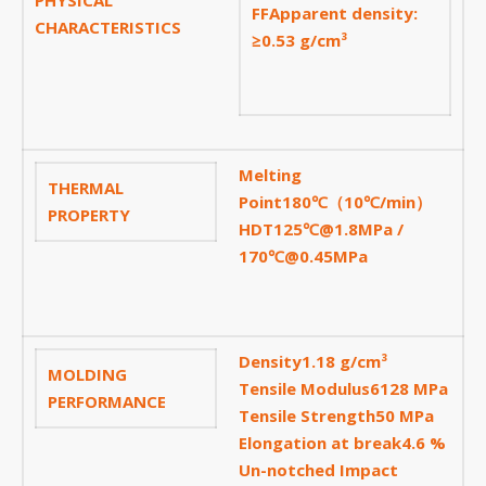
F
F
Apparent density:
Tháng Chín 2023
CHARACTERISTICS
≥0.53 g/cm³
Tháng Tám 2023
Tháng Bảy 2023
Tháng Sáu 2023
Tháng Năm 2023
Melting
THERMAL
Point180℃（10℃/min）
Tháng Tư 2023
PROPERTY
HDT125℃@1.8MPa /
Tháng Ba 2023
170℃@0.45MPa
Tháng Hai 2023
Tháng Một 2023
Tháng Mười Hai 2022
Density1.18 g/cm³
MOLDING
Tensile Modulus6128 MPa
Tháng Mười Một 2022
PERFORMANCE
Tensile Strength50 MPa
Tháng Mười 2022
Elongation at break4.6 %
Tháng Chín 2022
Un-notched Impact