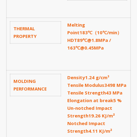
Tháng Hai 2026
Tháng Một 2026
Melting
THERMAL
Tháng Mười Hai 2025
Point183℃（10℃/min）
PROPERTY
Tháng Mười Một 2025
HDT89℃@1.8MPa /
163℃@0.45MPa
Tháng Mười 2025
Tháng Chín 2025
Tháng Tám 2025
Density1.24 g/cm³
MOLDING
Tháng Bảy 2025
Tensile Modulus3498 MPa
PERFORMANCE
Tháng Sáu 2025
Tensile Strength43 MPa
Elongation at break5 %
Tháng Tư 2025
Un-notched Impact
Tháng Ba 2025
Strength19.26 KJ/m²
Notched Impact
Tháng Hai 2025
Strength4.11 KJ/m²
Tháng Một 2025