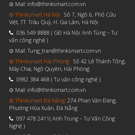
Ứng dụng
⊙ Mail: info@thinksmart.com.vn
Vật liệu
⊙ Thinksmart Hà Nội:
Số 7, Ngõ 6, Phố Cửu
Việt, TT. Trâu Quỳ, H. Gia Lâm, Hà Nội
Y Tế
036 549 8888 ( GĐ Hà Nội: Anh Tùng – Tư
vấn công nghệ )
⊙ Mail: Tung_tran@thinksmart.com.vn
⊙ Thinksmart Hải Phòng:
Số 42 Lê Thánh Tông,
Máy Chai, Ngô Quyền, Hải Phòng.
0982 384 468 ( Tư vấn công nghệ )
⊙ Mail: info@thinksmart.com.vn
⊙ Thinksmart Đà Nẵng:
274 Phan Văn Đáng,
Phường Hòa Xuân, Đà Nẵng
097 478 2411( Anh Trung – Tư Vấn Công
Nghệ )