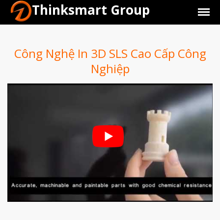
Thinksmart Group
Công Nghệ In 3D SLS Cao Cấp Công
Nghiệp
Giới Thiệu
Trang Chủ
Sản Phẩm
Máy In 3D Để Bàn Formlabs U.S.
Máy In 3D SLA Công Nghiệp
Máy in 3D EOS
Máy in 3D nhựa PEEK EXT 220