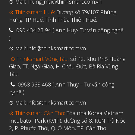
⊙ Mail: Trung_mai@thinksmart.com.vn
⊙ Thinksmart Huế:
Đường số 79/107 Phùng
Hưng, TP Huế, Tỉnh Thừa Thiên Huế.
090 434 23 94 ( Anh Huy- Tư vấn công nghệ
)
⊙ Mail: info@thinksmart.com.vn
⊙ Thinksmart Vũng Tàu:
số 42, Khu Phố Hoàng
Giao, TT. Ngãi Giao, H. Châu Đức, Bà Rịa Vũng
Tàu.
0968 968 468 ( Anh Thủy – Tư vấn công
nghệ )
⊙ Mail: info@thinksmart.com.vn
⊙ Thinksmart Cần Thơ:
Tòa nhà Korea Vietnam
Incubator Park (KVIP), đường số 8, KCN Trà Nóc
2, P. Phước Thới, Q. Ô Môn, TP. Cần Thơ.