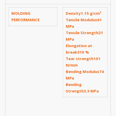
Tháng Năm 2020
Tháng Tư 2020
MOLDING
Density1.15 g/cm³
PERFORMANCE
Tensile Modulus61
Tháng Ba 2020
MPa
Tháng Hai 2020
Tensile Strength21
Tháng Một 2020
MPa
Elongation at
Tháng Mười Hai 2019
break310 %
Tháng Mười Một 2019
Tear strength101
Tháng Mười 2019
N/mm
Bending Modulus74
Tháng Chín 2019
MPa
Tháng Tám 2019
Bending
Strength3.3 MPa
Tháng Bảy 2019
Tháng Sáu 2019
Tháng Năm 2019