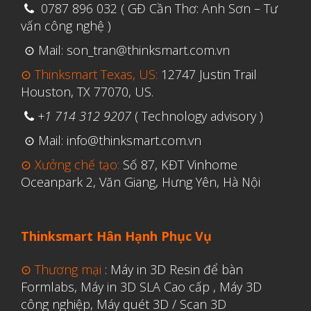
0787 896 032 ( GĐ Cần Thơ: Anh Sơn – Tư
vấn công nghệ )
⊙ Mail: son_tran@thinksmart.com.vn
⊙ Thinksmart Texas, US:
12747 Justin Trail
Houston, TX 77070, US.
+1 714 312 9207
( Technology advisory )
⊙ Mail: info@thinksmart.com.vn
⊙ Xưởng chế tạo:
Số 87, KĐT Vinhome
Oceanpark 2, Văn Giang, Hưng Yên, Hà Nội
Thinksmart Hân Hạnh Phục Vụ
⊙ Thương mại
:
Máy in 3D Resin để bàn
Formlabs
,
Máy in 3D SLA Cao cấp
,
Máy 3D
công nghiệp
,
Máy quét 3D / Scan 3D