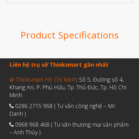
Tháng Tư 2019
Tháng Ba 2019
Product Specifications
Aerospace
Automotive
File 3D
Liên hệ trụ sở Thinksmart gần nhất
Fuse 1
Giải pháp
⊙ Thinksmart Hồ Chí Minh
: Số 5, Đường số 4,
Khang An, P. Phú Hữu, Tp. Thủ Đức, Tp. Hồ Chí
Giải pháp ô tô
Minh.
in 3d cao cấp
0286 2715 968 ( Tư vấn công nghệ – Mr.
Máy in 3D để bàn Formlabs U.S.
Danh )
Mô phỏng
0968 968 468 ( Tư vấn thương mại sản phẩm
Triển khai
– Anh Thủy )