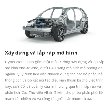
Tháng Bảy 2020
Tháng Sáu 2020
Tháng Năm 2020
Tháng Tư 2020
Tháng Ba 2020
Tháng Hai 2020
Xây dựng và lắp ráp mô hình
Tháng Một 2020
HyperWorks bao gồm một môi trường xây dựng và lắp ráp
Tháng Mười Hai 2019
mô hình end-to-end, đi từ CAD sang mô hình mô phỏng đa
Tháng Mười Một 2019
ngành. Quy trình làm việc chuyên dụng cho các bộ phận, hệ
Tháng Mười 2019
thống con và bộ kết nối tạo điều kiện thuận lợi cho việc trình
bày, sửa đổi và quản lý cấu hình trong quá trình lắp ráp và
Tháng Chín 2019
phân tích. Các Thư viện Altair đi kèm cho phép phân phối liền
Tháng Tám 2019
mạch các nhiệm vụ và cộng tác giữa các nhóm từ xa.
Tháng Bảy 2019