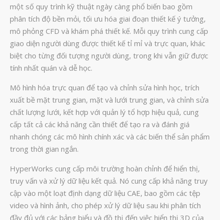
một số quy trình kỹ thuật ngày càng phổ biến bao gồm
Phân tích lực & Mô phỏng
3D_Altair
phân tích độ bền mỏi, tối ưu hóa giai đoạn thiết kế ý tưởng,
Dịch Vụ Kiểm Tra Chất Lượng
mô phỏng CFD và khám phá thiết kế. Mỗi quy trình cung cấp
giao diện người dùng được thiết kế tỉ mỉ và trực quan, khác
Mockup Buck
biệt cho từng đối tượng người dùng, trong khi vẫn giữ được
Dịch vụ thiết kế khuôn đúc
tính nhất quán và dễ học.
Giải Pháp
Mô hình hóa trực quan để tạo và chỉnh sửa hình học, trích
Automotive
xuất bề mặt trung gian, mặt và lưới trung gian, và chỉnh sửa
Aerospace
chất lượng lưới, kết hợp với quản lý tổ hợp hiệu quả, cung
cấp tất cả các khả năng cần thiết để tạo ra và đánh giá
Industries
nhanh chóng các mô hình chính xác và các biến thể sản phẩm
Marine
trong thời gian ngắn.
Medical
HyperWorks cung cấp môi trường hoàn chỉnh để hiển thị,
Ứng Dụng
truy vấn và xử lý dữ liệu kết quả. Nó cung cấp khả năng truy
Thư Viện
cập vào một loạt định dạng dữ liệu CAE, bao gồm các tệp
Video
video và hình ảnh, cho phép xử lý dữ liệu sau khi phân tích
đầy đủ với các bảng biểu và đồ thị đến việc hiển thị 3D của
Liên Hệ