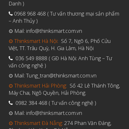
Danh )
0968 968 468 ( Tư vấn thương mại sản phẩm
– Anh Thủy )
⊙ Mail: info@thinksmart.com.vn
⊙ Thinksmart Hà Nội:
Số 7, Ngõ 6, Phố Cửu
Việt, TT. Trâu Quỳ, H. Gia Lâm, Hà Nội
036 549 8888 ( GĐ Hà Nội: Anh Tùng – Tư
vấn công nghệ )
⊙ Mail: Tung_tran@thinksmart.com.vn
⊙ Thinksmart Hải Phòng:
Số 42 Lê Thánh Tông,
Máy Chai, Ngô Quyền, Hải Phòng.
0982 384 468 ( Tư vấn công nghệ )
⊙ Mail: info@thinksmart.com.vn
⊙ Thinksmart Đà Nẵng:
274 Phan Văn Đáng,