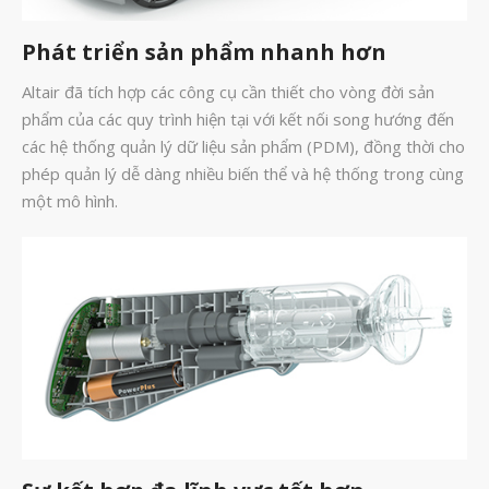
Tháng Tư 2026
Phát triển sản phẩm nhanh hơn
Tháng Ba 2026
Altair đã tích hợp các công cụ cần thiết cho vòng đời sản
Tháng Hai 2026
phẩm của các quy trình hiện tại với kết nối song hướng đến
các hệ thống quản lý dữ liệu sản phẩm (PDM), đồng thời cho
Tháng Một 2026
phép quản lý dễ dàng nhiều biến thể và hệ thống trong cùng
Tháng Mười Hai 2025
một mô hình.
Tháng Mười Một 2025
Tháng Mười 2025
Tháng Chín 2025
Tháng Tám 2025
Tháng Bảy 2025
Tháng Sáu 2025
Tháng Tư 2025
Tháng Ba 2025