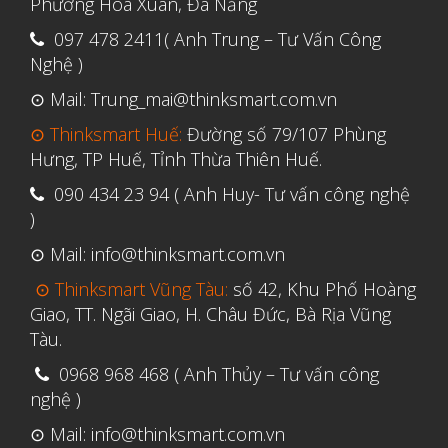
Phường Hòa Xuân, Đà Nẵng
097 478 2411( Anh Trung – Tư Vấn Công
Nghệ )
⊙ Mail: Trung_mai@thinksmart.com.vn
⊙ Thinksmart Huế:
Đường số 79/107 Phùng
Hưng, TP Huế, Tỉnh Thừa Thiên Huế.
090 434 23 94 ( Anh Huy- Tư vấn công nghệ
)
⊙ Mail: info@thinksmart.com.vn
⊙ Thinksmart Vũng Tàu:
số 42, Khu Phố Hoàng
Giao, TT. Ngãi Giao, H. Châu Đức, Bà Rịa Vũng
Tàu.
0968 968 468 ( Anh Thủy – Tư vấn công
nghệ )
⊙ Mail: info@thinksmart.com.vn