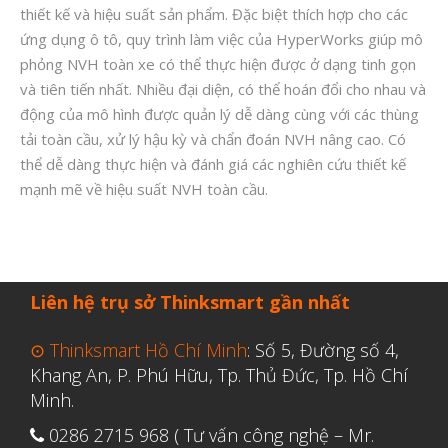
thiết kế và hiệu suất sản phẩm. Đặc biệt thích hợp cho các
ứng dụng ô tô, quy trình làm việc của HyperWorks giúp mô
phỏng NVH toàn xe có thể thực hiện được ở dạng tinh gọn
và tiên tiến nhất. Nhiều đại diện, có thể hoán đổi cho nhau và
động của mô hình được quản lý dễ dàng cùng với các thùng
tải toàn cầu, xử lý hậu kỳ và chẩn đoán NVH nâng cao. Có
thể dễ dàng thực hiện và đánh giá các nghiên cứu thiết kế
mạnh mẽ về hiệu suất NVH toàn cầu.
Liên hệ trụ sở Thinksmart gần nhất
⊙ Thinksmart Hồ Chí Minh
: Số 5, Đường số 4,
Khang An, P. Phú Hữu, Tp. Thủ Đức, Tp. Hồ Chí
Minh.
0286 2715 968 ( Tư vấn công nghệ – Mr.