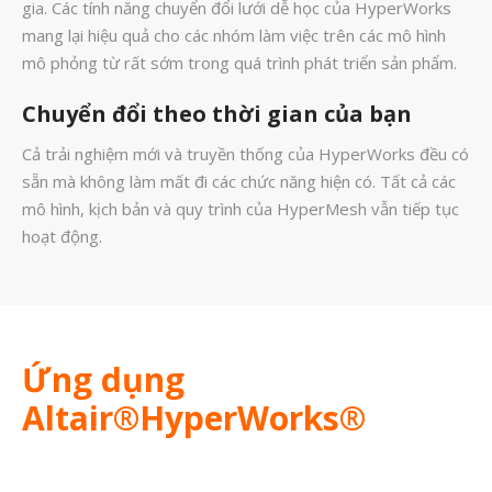
gia. Các tính năng chuyển đổi lưới dễ học của HyperWorks
Tháng Chín 2021
mang lại hiệu quả cho các nhóm làm việc trên các mô hình
Tháng Tám 2021
mô phỏng từ rất sớm trong quá trình phát triển sản phẩm.
Tháng Bảy 2021
Chuyển đổi theo thời gian của bạn
Tháng Sáu 2021
Cả trải nghiệm mới và truyền thống của HyperWorks đều có
Tháng Năm 2021
sẵn mà không làm mất đi các chức năng hiện có. Tất cả các
mô hình, kịch bản và quy trình của HyperMesh vẫn tiếp tục
Tháng Tư 2021
hoạt động.
Tháng Ba 2021
Tháng Một 2021
Tháng Mười Hai 2020
Tháng Mười Một 2020
Ứng dụng
Tháng Mười 2020
Altair®HyperWorks®
Tháng Chín 2020
Tháng Tám 2020