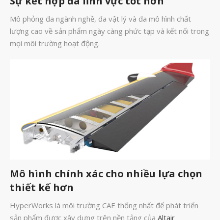
Sự kết hợp đa lĩnh vực tốt hơn
Tháng Hai 2025
Mô phỏng đa ngành nghề, đa vật lý và đa mô hình chất
lượng cao về sản phẩm ngày càng phức tạp và kết nối trong
Tháng Một 2025
mọi môi trường hoạt động.
Tháng Mười Hai 2024
Tháng Mười Một 2024
Tháng Mười 2024
Tháng Chín 2024
Tháng Sáu 2024
Tháng Năm 2024
Tháng Tư 2024
Tháng Ba 2024
Mô hình chính xác cho nhiều lựa chọn
Tháng Hai 2024
thiết kế hơn
Tháng Một 2024
HyperWorks là môi trường CAE thống nhất để phát triển
Tháng Mười Hai 2023
sản phẩm được xây dựng trên nền tảng của
Altair