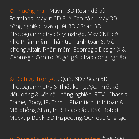
⊙ Thương mại
:
Máy in 3D Resin để bàn
Formlabs
,
Máy in 3D SLA Cao cấp
,
Máy 3D
công nghiệp
,
Máy quét 3D / Scan 3D
Photogrammetry công nghiệp
,
Máy CNC cỡ
nhỏ,
Phần mềm Phân tích tính toán & Mô
phỏng Altair
,
Phần mềm Geomagic Design X &
Geomagic Control X
,
gói giải pháp công nghiệp.
⊙ Dịch vụ Trọn gói
:
Quét 3D / Scan 3D +
Photogrammetry & Thiết kế ngược
,
Thiết kế
kiểu dáng & kết cấu công nghiệp, RTM, Chassis,
Frame, Body, IP, Trim,…
Phân tích tính toán &
Mô phỏng Altair
,
In 3D cao cấp
,
CNC Robot,
Mockup Buck, 3D Inspecting/QC/Test, Chế tạo.