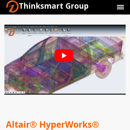
Thinksmart Group
Giới Thiệu
Trang Chủ
Sản Phẩm
Altair® HyperWorks®
Máy In 3D Để Bàn Formlabs U.S.