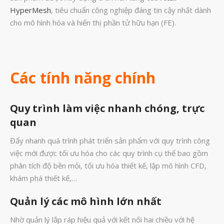
HyperMesh
, tiêu chuẩn công nghiệp đáng tin cậy nhất dành
Tháng Mười Một 2023
cho mô hình hóa và hiển thị phần tử hữu hạn (FE).
Tháng Mười 2023
Tháng Chín 2023
Tháng Tám 2023
Các tính năng chính
Tháng Bảy 2023
Tháng Sáu 2023
Quy trình làm việc nhanh chóng, trực
Tháng Năm 2023
quan
Tháng Tư 2023
Đẩy nhanh quá trình phát triển sản phẩm với quy trình công
Tháng Ba 2023
việc mới được tối ưu hóa cho các quy trình cụ thể bao gồm
phân tích độ bền mỏi, tối ưu hóa thiết kế, lập mô hình CFD,
Tháng Hai 2023
khám phá thiết kế,…
Tháng Một 2023
Quản lý các mô hình lớn nhất
Tháng Mười Hai 2022
Tháng Mười Một 2022
Nhờ quản lý lắp ráp hiệu quả với kết nối hai chiều với hệ