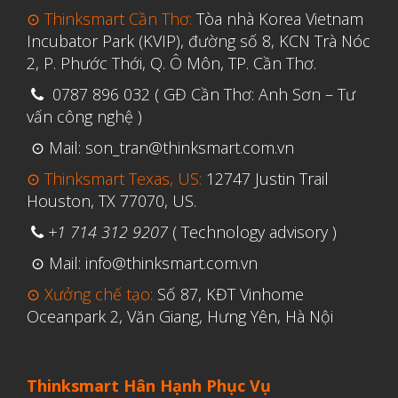
⊙ Thinksmart Cần Thơ:
Tòa nhà Korea Vietnam
Incubator Park (KVIP), đường số 8, KCN Trà Nóc
2, P. Phước Thới, Q. Ô Môn, TP. Cần Thơ.
0787 896 032 ( GĐ Cần Thơ: Anh Sơn – Tư
vấn công nghệ )
⊙ Mail: son_tran@thinksmart.com.vn
⊙ Thinksmart Texas, US:
12747 Justin Trail
Houston, TX 77070, US.
+1 714 312 9207
( Technology advisory )
⊙ Mail: info@thinksmart.com.vn
⊙ Xưởng chế tạo:
Số 87, KĐT Vinhome
Oceanpark 2, Văn Giang, Hưng Yên, Hà Nội
Thinksmart Hân Hạnh Phục Vụ