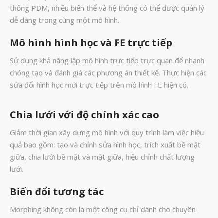
thống PDM, nhiều biến thể và hệ thống có thể được quản lý
Tháng Mười 2022
dễ dàng trong cùng một mô hình.
Tháng Chín 2022
Mô hình hình học và FE trực tiếp
Tháng Tám 2022
Sử dụng khả năng lập mô hình trực tiếp trực quan để nhanh
Tháng Bảy 2022
chóng tạo và đánh giá các phương án thiết kế. Thực hiện các
Tháng Sáu 2022
sửa đổi hình học mới trực tiếp trên mô hình FE hiện có.
Tháng Năm 2022
Tháng Tư 2022
Chia lưới với độ chính xác cao
Tháng Ba 2022
Giảm thời gian xây dựng mô hình với quy trình làm việc hiệu
quả bao gồm: tạo và chỉnh sửa hình học, trích xuất bề mặt
Tháng Hai 2022
giữa, chia lưới bề mặt và mặt giữa, hiệu chỉnh chất lượng
Tháng Một 2022
lưới.
Tháng Mười Hai 2021
Biến đổi tương tác
Tháng Mười Một 2021
Morphing không còn là một công cụ chỉ dành cho chuyên
Tháng Mười 2021