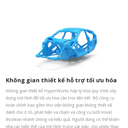
Tháng Sáu 2019
Tháng Năm 2019
Tháng Tư 2019
Tháng Ba 2019
Aerospace
Automotive
File 3D
Không gian thiết kế hỗ trợ tối ưu hóa
Fuse 1
Không gian thiết kế HyperWorks hợp lý hóa quy trình xây
Giải pháp
dựng mô hình để tối ưu hóa cấu trúc liên kết. Bộ công cụ
Giải pháp ô tô
hoàn chỉnh bao gồm thư viện không gian không thiết kế
in 3d cao cấp
dành cho ô tô, phát hiện va chạm và công cụ lưới Voxel
Boolean nhanh chóng và hiệu quả. Người dùng có thể khám
Máy in 3D để bàn Formlabs U.S.
phá các biến thể của mô hình trong vài giây, cho phép thay