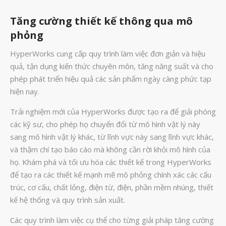
Máy In 3D SLA Công Nghiệp
Máy in 3D EOS
Tăng cường thiết kế thông qua mô
phỏng
Máy in 3D nhựa PEEK EXT 220
MED | 3D SYSTEM
HyperWorks cung cấp quy trình làm việc đơn giản và hiệu
Máy In 3D FDM Để Bàn & Công
Nghiệp
quả, tận dụng kiến thức chuyên môn, tăng năng suất và cho
phép phát triển hiệu quả các sản phẩm ngày càng phức tạp
Bio Printer – In 3D Sinh Học Ứng
Dụng Lâm Sàng
hiện nay.
Máy Quét 3D
Trải nghiệm mới của HyperWorks được tạo ra để giải phóng
Máy In 3D Kim Loại
các kỹ sư, cho phép họ chuyển đổi từ mô hình vật lý này
sang mô hình vật lý khác, từ lĩnh vực này sang lĩnh vực khác,
Phân Tích Lực & Mô Phỏng
3D_Altair
và thậm chí tạo báo cáo mà không cần rời khỏi mô hình của
Phần Mềm Geomagic: Phân Tích
họ. Khám phá và tối ưu hóa các thiết kế trong HyperWorks
Khuyết Tật RE & QC
để tạo ra các thiết kế mạnh mẽ mô phỏng chính xác các cấu
Dịch Vụ
trúc, cơ cấu, chất lỏng, điện từ, điện, phần mềm nhúng, thiết
kế hệ thống và quy trình sản xuất.
Dịch Vụ In 3D
Dịch Vụ Quét 3D Cao Cấp & RE
Các quy trình làm việc cụ thể cho từng giải pháp tăng cường