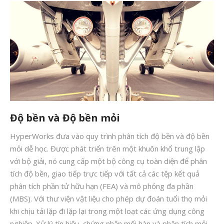
Độ bền và Độ bền mỏi
HyperWorks đưa vào quy trình phân tích độ bền và độ bền
mỏi dễ học. Được phát triển trên một khuôn khổ trung lập
với bộ giải, nó cung cấp một bộ công cụ toàn diện để phân
tích độ bền, giao tiếp trực tiếp với tất cả các tệp kết quả
phân tích phần tử hữu hạn (FEA) và mô phỏng đa phần
(MBS). Với thư viện vật liệu cho phép dự đoán tuổi thọ mỏi
khi chịu tải lặp đi lặp lại trong một loạt các ứng dụng công
nghiệp. Xử lý tín hiệu, chứng nhận mối hàn và phân tích mỏi