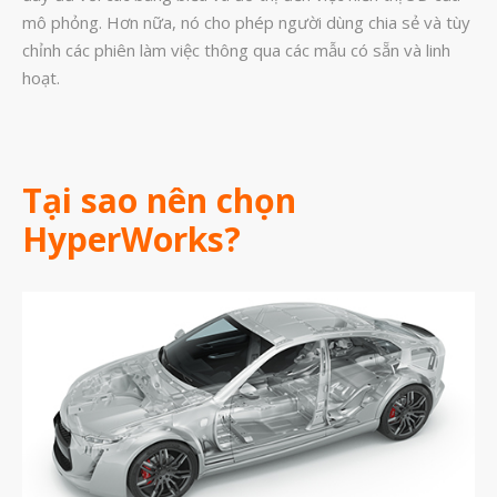
mô phỏng. Hơn nữa, nó cho phép người dùng chia sẻ và tùy
chỉnh các phiên làm việc thông qua các mẫu có sẵn và linh
hoạt.
vật liệu in 3D tiếp xúc dầu
Tại sao nên chọn
vật liệu in 3D kháng dung môi
HyperWorks?
đánh đổi độ bền và chịu nhiệt
đọc datasheet vật liệu in 3D
phun hạt mài chi tiết in 3D
Tháng Tám 2026
Tháng Bảy 2026
Tháng Năm 2026