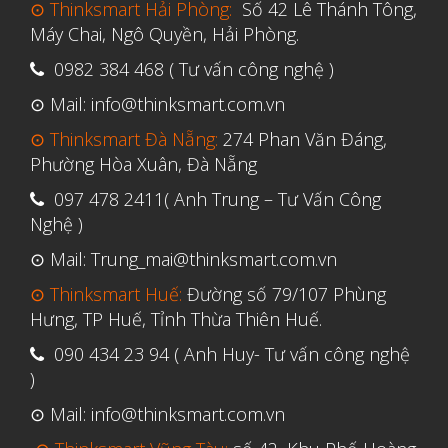
Tháng Sáu 2021
⊙ Thinksmart Hải Phòng:
Số 42 Lê Thánh Tông,
Máy Chai, Ngô Quyền, Hải Phòng.
Tháng Năm 2021
0982 384 468 ( Tư vấn công nghệ )
Tháng Tư 2021
⊙ Mail: info@thinksmart.com.vn
Tháng Ba 2021
⊙ Thinksmart Đà Nẵng:
274 Phan Văn Đáng,
Tháng Một 2021
Phường Hòa Xuân, Đà Nẵng
Tháng Mười Hai 2020
097 478 2411( Anh Trung – Tư Vấn Công
Tháng Mười Một 2020
Nghệ )
Tháng Mười 2020
⊙ Mail: Trung_mai@thinksmart.com.vn
Tháng Chín 2020
⊙ Thinksmart Huế:
Đường số 79/107 Phùng
Tháng Tám 2020
Hưng, TP Huế, Tỉnh Thừa Thiên Huế.
Tháng Bảy 2020
090 434 23 94 ( Anh Huy- Tư vấn công nghệ
)
Tháng Sáu 2020
⊙ Mail: info@thinksmart.com.vn
Tháng Năm 2020