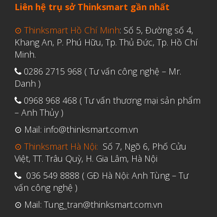
Tháng Bảy 2022
Liên hệ trụ sở Thinksmart gần nhất
Tháng Sáu 2022
⊙ Thinksmart Hồ Chí Minh
: Số 5, Đường số 4,
Tháng Năm 2022
Khang An, P. Phú Hữu, Tp. Thủ Đức, Tp. Hồ Chí
Minh.
Tháng Tư 2022
Tháng Ba 2022
0286 2715 968 ( Tư vấn công nghệ – Mr.
Danh )
Tháng Hai 2022
0968 968 468 ( Tư vấn thương mại sản phẩm
Tháng Một 2022
– Anh Thủy )
Tháng Mười Hai 2021
⊙ Mail: info@thinksmart.com.vn
Tháng Mười Một 2021
⊙ Thinksmart Hà Nội:
Số 7, Ngõ 6, Phố Cửu
Tháng Mười 2021
Việt, TT. Trâu Quỳ, H. Gia Lâm, Hà Nội
Tháng Chín 2021
036 549 8888 ( GĐ Hà Nội: Anh Tùng – Tư
Tháng Tám 2021
vấn công nghệ )
Tháng Bảy 2021
⊙ Mail: Tung_tran@thinksmart.com.vn