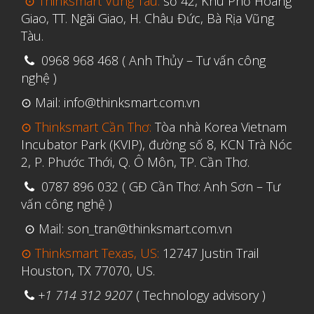
⊙ Thinksmart Vũng Tàu:
số 42, Khu Phố Hoàng
Tháng Tư 2020
Giao, TT. Ngãi Giao, H. Châu Đức, Bà Rịa Vũng
Tháng Ba 2020
Tàu.
Tháng Hai 2020
0968 968 468 ( Anh Thủy – Tư vấn công
Tháng Một 2020
nghệ )
Tháng Mười Hai 2019
⊙ Mail: info@thinksmart.com.vn
Tháng Mười Một 2019
⊙ Thinksmart Cần Thơ:
Tòa nhà Korea Vietnam
Incubator Park (KVIP), đường số 8, KCN Trà Nóc
Tháng Mười 2019
2, P. Phước Thới, Q. Ô Môn, TP. Cần Thơ.
Tháng Chín 2019
0787 896 032 ( GĐ Cần Thơ: Anh Sơn – Tư
Tháng Tám 2019
vấn công nghệ )
Tháng Bảy 2019
⊙ Mail: son_tran@thinksmart.com.vn
Tháng Sáu 2019
⊙ Thinksmart Texas, US:
12747 Justin Trail
Tháng Năm 2019
Houston, TX 77070, US.
Tháng Tư 2019
+1 714 312 9207
( Technology advisory )
Tháng Ba 2019