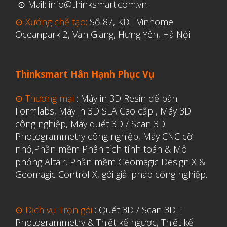
⊙ Mail: info@thinksmart.com.vn
⊙ Xưởng chế tạo:
Số 87, KĐT Vinhome
Aerospace
Oceanpark 2, Văn Giang, Hưng Yên, Hà Nội
Automotive
File 3D
Thinksmart Hân Hạnh Phục Vụ
Fuse 1
⊙ Thương mại
:
Máy in 3D Resin để bàn
Giải pháp
Formlabs
,
Máy in 3D SLA Cao cấp
,
Máy 3D
Giải pháp ô tô
công nghiệp
,
Máy quét 3D / Scan 3D
Photogrammetry công nghiệp
,
Máy CNC cỡ
in 3d cao cấp
nhỏ,
Phần mềm Phân tích tính toán & Mô
Máy in 3D để bàn Formlabs U.S.
phỏng Altair
,
Phần mềm Geomagic Design X &
Mô phỏng
Geomagic Control X
,
gói giải pháp công nghiệp.
Triển khai
Ứng dụng
⊙ Dịch vụ Trọn gói
:
Quét 3D / Scan 3D +
Photogrammetry & Thiết kế ngược
,
Thiết kế
Vật liệu