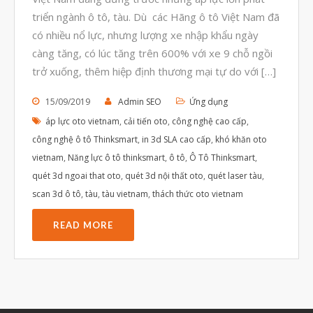
Tháng Tám 2023
triển ngành ô tô, tàu. Dù các Hãng ô tô Việt Nam đã
Tháng Bảy 2023
có nhiều nổ lực, nhưng lượng xe nhập khẩu ngày
càng tăng, có lúc tăng trên 600% với xe 9 chỗ ngồi
Tháng Sáu 2023
trở xuống, thêm hiệp định thương mại tự do với […]
Tháng Năm 2023
15/09/2019
Admin SEO
Ứng dụng
Tháng Tư 2023
áp lực oto vietnam
,
cải tiến oto
,
công nghệ cao cấp
,
Tháng Ba 2023
công nghệ ô tô Thinksmart
,
in 3d SLA cao cấp
,
khó khăn oto
Tháng Hai 2023
vietnam
,
Năng lực ô tô thinksmart
,
ô tô
,
Ô Tô Thinksmart
,
Tháng Một 2023
quét 3d ngoai that oto
,
quét 3d nội thất oto
,
quét laser tàu
,
scan 3d ô tô
,
tàu
,
tàu vietnam
,
thách thức oto vietnam
Tháng Mười Hai 2022
Tháng Mười Một 2022
READ MORE
Tháng Mười 2022
Tháng Chín 2022
Tháng Tám 2022