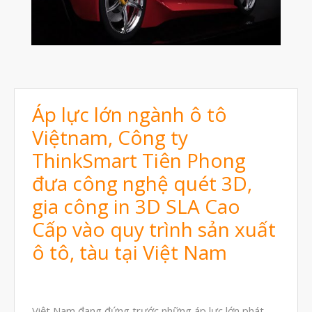
Tháng Mười Một 2024
Tháng Mười 2024
Tháng Chín 2024
Tháng Sáu 2024
Tháng Năm 2024
Áp lực lớn ngành ô tô
Tháng Tư 2024
Việtnam, Công ty
Tháng Ba 2024
ThinkSmart Tiên Phong
đưa công nghệ quét 3D,
Tháng Hai 2024
gia công in 3D SLA Cao
Tháng Một 2024
Cấp vào quy trình sản xuất
Tháng Mười Hai 2023
ô tô, tàu tại Việt Nam
Tháng Mười Một 2023
Tháng Mười 2023
Tháng Chín 2023
Việt Nam đang đứng trước những áp lực lớn phát