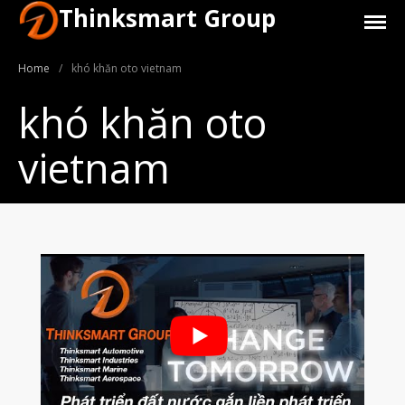
Thinksmart Group
Home
/
khó khăn oto vietnam
khó khăn oto
vietnam
Giới Thiệu
Trang Chủ
Sản Phẩm
Máy In 3D Để Bàn Formlabs U.S.
Máy In 3D SLA Công Nghiệp
Máy in 3D EOS
Máy in 3D nhựa PEEK EXT 220
MED | 3D SYSTEM
Máy In 3D FDM Để Bàn & Công