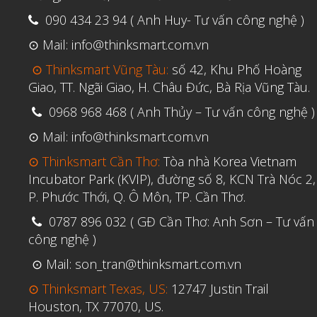
090 434 23 94 ( Anh Huy- Tư vấn công nghệ )
⊙ Mail: info@thinksmart.com.vn
⊙ Thinksmart Vũng Tàu:
số 42, Khu Phố Hoàng
Giao, TT. Ngãi Giao, H. Châu Đức, Bà Rịa Vũng Tàu.
0968 968 468 ( Anh Thủy – Tư vấn công nghệ )
⊙ Mail: info@thinksmart.com.vn
⊙ Thinksmart Cần Thơ:
Tòa nhà Korea Vietnam
Incubator Park (KVIP), đường số 8, KCN Trà Nóc 2,
P. Phước Thới, Q. Ô Môn, TP. Cần Thơ.
0787 896 032 ( GĐ Cần Thơ: Anh Sơn – Tư vấn
công nghệ )
⊙ Mail: son_tran@thinksmart.com.vn
⊙ Thinksmart Texas, US:
12747 Justin Trail
Houston, TX 77070, US.