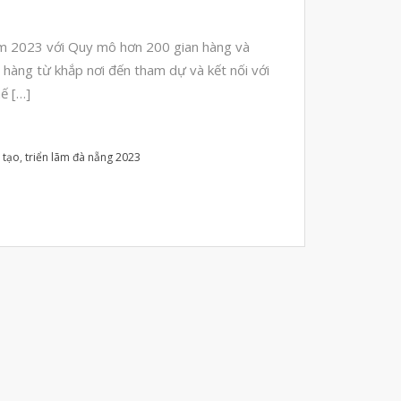
Máy Quét 3D
m 2023 với Quy mô hơn 200 gian hàng và
Máy In 3D Kim Loại
 hàng từ khắp nơi đến tham dự và kết nối với
Phân Tích Lực & Mô Phỏng
ế […]
3D_Altair
Phần Mềm Geomagic: Phân Tích
Khuyết Tật RE & QC
 tạo
,
triển lãm đà nẵng 2023
Dịch Vụ
Dịch Vụ In 3D
Dịch Vụ Quét 3D Cao Cấp & RE
Phân tích lực & Mô phỏng
3D_Altair
Dịch Vụ Kiểm Tra Chất Lượng
Mockup Buck
Dịch vụ thiết kế khuôn đúc
Giải Pháp