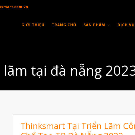
ksmart.com.vn
GIỚI THIỆU
TRANG CHỦ
SẢN PHẨM
DỊCH VỤ
n lãm tại đà nẵng 202
Thinksmart Tại Triển Lãm C