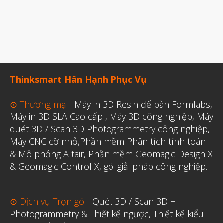
Thinksmart Hân Hạnh Phục Vụ
⊙ Thương mại
:
Máy in 3D Resin để bàn Formlabs
,
Máy in 3D SLA Cao cấp
,
Máy 3D công nghiệp
,
Máy
quét 3D / Scan 3D Photogrammetry công nghiệp
,
Máy CNC cỡ nhỏ,
Phần mềm Phân tích tính toán
& Mô phỏng Altair
,
Phần mềm Geomagic Design X
& Geomagic Control X
,
gói giải pháp công nghiệp.
⊙ Dịch vụ Trọn gói
:
Quét 3D / Scan 3D +
Photogrammetry & Thiết kế ngược
,
Thiết kế kiểu