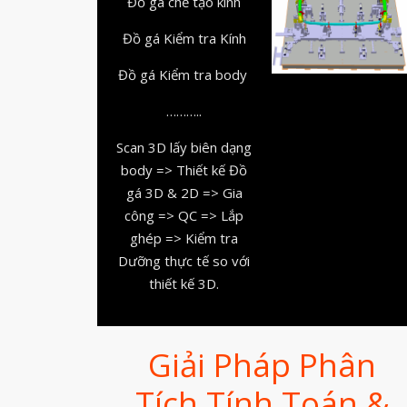
Đồ gá chế tạo kính
Đồ gá Kiểm tra Kính
Đồ gá Kiểm tra body
………..
Scan 3D lấy biên dạng
body => Thiết kế Đồ
gá 3D & 2D => Gia
công => QC => Lắp
ghép => Kiểm tra
Dưỡng thực tế so với
thiết kế 3D.
Giải Pháp Phân
Tích Tính Toán &