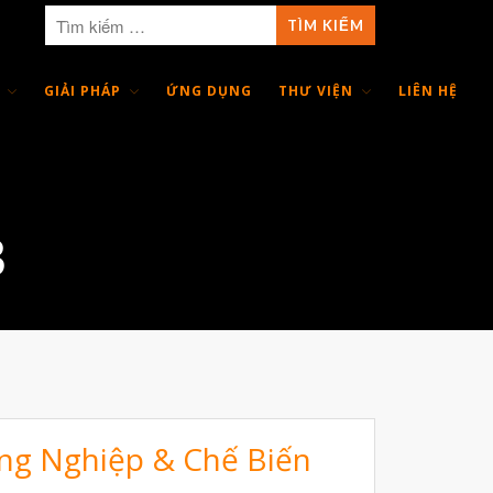
GIẢI PHÁP
ỨNG DỤNG
THƯ VIỆN
LIÊN HỆ
Giới Thiệu
Trang Chủ
Sản Phẩm
3
Máy In 3D Để Bàn Formlabs U.S.
Máy In 3D SLA Công Nghiệp
Máy in 3D EOS
Máy in 3D nhựa PEEK EXT 220
MED | 3D SYSTEM
Máy In 3D FDM Để Bàn & Công
Nghiệp
ông Nghiệp & Chế Biến
Bio Printer – In 3D Sinh Học Ứng
Dụng Lâm Sàng