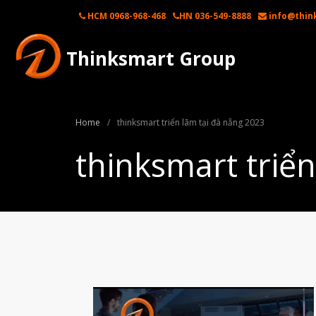
HCM 0968-968-468
HN 036-549-8888
info@thin
Thinksmart Group
Home
/
thinksmart triển lãm tại đà nẵng 2023
thinksmart triể