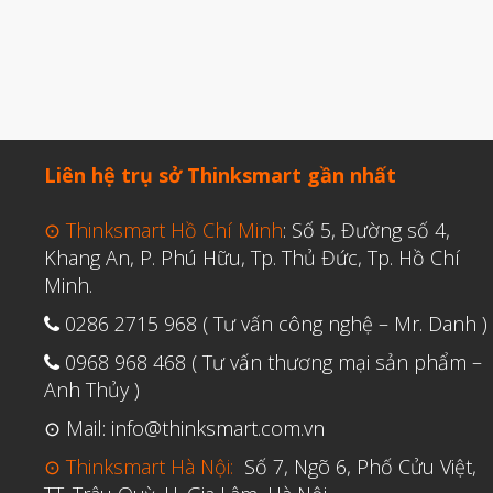
Liên hệ trụ sở Thinksmart gần nhất
⊙ Thinksmart Hồ Chí Minh
: Số 5, Đường số 4,
Khang An, P. Phú Hữu, Tp. Thủ Đức, Tp. Hồ Chí
Minh.
0286 2715 968 ( Tư vấn công nghệ – Mr. Danh )
0968 968 468 ( Tư vấn thương mại sản phẩm –
Anh Thủy )
⊙ Mail: info@thinksmart.com.vn
⊙ Thinksmart Hà Nội:
Số 7, Ngõ 6, Phố Cửu Việt,