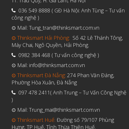
TT. Trâu Quỳ, H. Gia Lâm, Hà Nội
036 549 8888 ( GĐ Hà Nội: Anh Tùng – Tư vấn
công nghệ )
⊙ Mail: Tung_tran@thinksmart.com.vn
⊙ Thinksmart Hải Phòng:
Số 42 Lê Thánh Tông,
Máy Chai, Ngô Quyền, Hải Phòng.
0982 384 468 ( Tư vấn công nghệ )
⊙ Mail: info@thinksmart.com.vn
⊙ Thinksmart Đà Nẵng:
274 Phan Văn Đáng,
Phường Hòa Xuân, Đà Nẵng
097 478 2411( Anh Trung – Tư Vấn Công Nghệ
)
⊙ Mail: Trung_mai@thinksmart.com.vn
⊙ Thinksmart Huế:
Đường số 79/107 Phùng
Hưng, TP Huế, Tỉnh Thừa Thiên Huế.