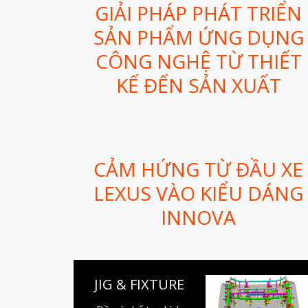
GIẢI PHÁP PHÁT TRIỂN
SẢN PHẨM ỨNG DỤNG
CÔNG NGHỆ TỪ THIẾT
KẾ ĐẾN SẢN XUẤT
CẢM HỨNG TỪ ĐẦU XE
LEXUS VÀO KIỂU DÁNG
INNOVA
JIG & FIXTURE