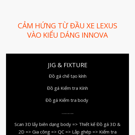
Dịch vụ thiết kế khuôn đúc
Giải Pháp
Automotive
CẢM HỨNG TỪ ĐẦU XE LEXUS
Aerospace
VÀO KIỂU DÁNG INNOVA
Industries
Marine
Medical
JIG & FIXTURE
Ứng Dụng
Đồ gá chế tạo kính
Thư Viện
Đồ gá Kiểm tra Kính
Video
Liên Hệ
Đồ gá Kiểm tra body
………..
Scan 3D lấy biên dạng body => Thiết kế Đồ gá 3D &
2D => Gia công => QC => Lắp ghép => Kiểm tra