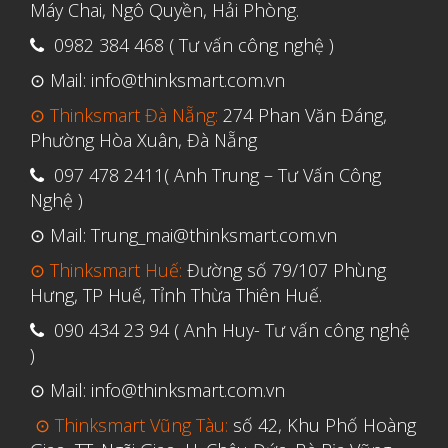
Tháng Sáu 2021
Máy Chai, Ngô Quyền, Hải Phòng.
Tháng Năm 2021
0982 384 468 ( Tư vấn công nghệ )
Tháng Tư 2021
⊙ Mail: info@thinksmart.com.vn
Tháng Ba 2021
⊙ Thinksmart Đà Nẵng:
274 Phan Văn Đáng,
Phường Hòa Xuân, Đà Nẵng
Tháng Một 2021
097 478 2411( Anh Trung – Tư Vấn Công
Tháng Mười Hai 2020
Nghệ )
Tháng Mười Một 2020
⊙ Mail: Trung_mai@thinksmart.com.vn
Tháng Mười 2020
⊙ Thinksmart Huế:
Đường số 79/107 Phùng
Tháng Chín 2020
Hưng, TP Huế, Tỉnh Thừa Thiên Huế.
Tháng Tám 2020
090 434 23 94 ( Anh Huy- Tư vấn công nghệ
Tháng Bảy 2020
)
Tháng Sáu 2020
⊙ Mail: info@thinksmart.com.vn
Tháng Năm 2020
⊙ Thinksmart Vũng Tàu:
số 42, Khu Phố Hoàng
Tháng Tư 2020