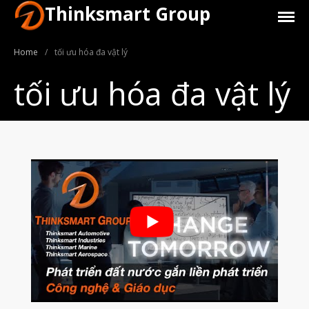
Thinksmart Group
Home
/
tối ưu hóa đa vật lý
tối ưu hóa đa vật lý
Giới Thiệu
Trang Chủ
Sản Phẩm
Máy In 3D Để Bàn Formlabs U.S.
Máy In 3D SLA Công Nghiệp
Máy in 3D EOS
Máy in 3D nhựa PEEK EXT 220
MED | 3D SYSTEM
Máy In 3D FDM Để Bàn & Công