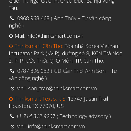
Giao, TT. Ngãi Giao, H. Châu Đức, Bà Rịa Vũng
Tàu.
Tháng Ba 2020
0968 968 468 ( Anh Thủy – Tư vấn công
Tháng Hai 2020
nghệ )
Tháng Một 2020
⊙ Mail: info@thinksmart.com.vn
Tháng Mười Hai 2019
⊙ Thinksmart Cần Thơ:
Tòa nhà Korea Vietnam
Tháng Mười Một 2019
Incubator Park (KVIP), đường số 8, KCN Trà Nóc
2, P. Phước Thới, Q. Ô Môn, TP. Cần Thơ.
Tháng Mười 2019
0787 896 032 ( GĐ Cần Thơ: Anh Sơn – Tư
Tháng Chín 2019
vấn công nghệ )
Tháng Tám 2019
⊙ Mail: son_tran@thinksmart.com.vn
Tháng Bảy 2019
⊙ Thinksmart Texas, US:
12747 Justin Trail
Tháng Sáu 2019
Houston, TX 77070, US.
Tháng Năm 2019
+1 714 312 9207
( Technology advisory )
Tháng Tư 2019
⊙ Mail: info@thinksmart.com.vn
Tháng Ba 2019