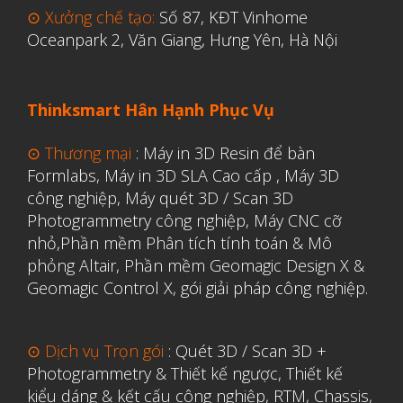
⊙ Xưởng chế tạo:
Số 87, KĐT Vinhome
Oceanpark 2, Văn Giang, Hưng Yên, Hà Nội
Aerospace
Automotive
Thinksmart Hân Hạnh Phục Vụ
File 3D
⊙ Thương mại
:
Máy in 3D Resin để bàn
Fuse 1
Formlabs
,
Máy in 3D SLA Cao cấp
,
Máy 3D
Giải pháp
công nghiệp
,
Máy quét 3D / Scan 3D
Giải pháp ô tô
Photogrammetry công nghiệp
,
Máy CNC cỡ
nhỏ,
Phần mềm Phân tích tính toán & Mô
in 3d cao cấp
phỏng Altair
,
Phần mềm Geomagic Design X &
Máy in 3D để bàn Formlabs U.S.
Geomagic Control X
,
gói giải pháp công nghiệp.
Mô phỏng
Triển khai
⊙ Dịch vụ Trọn gói
:
Quét 3D / Scan 3D +
Ứng dụng
Photogrammetry & Thiết kế ngược
,
Thiết kế
kiểu dáng & kết cấu công nghiệp, RTM, Chassis,
Vật liệu