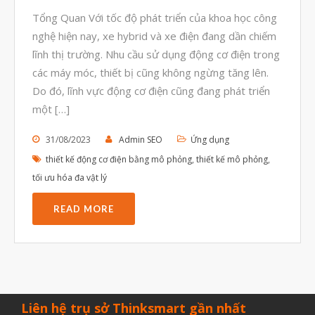
Tháng Tám 2023
Tổng Quan Với tốc độ phát triển của khoa học công
Tháng Bảy 2023
nghệ hiện nay, xe hybrid và xe điện đang dần chiếm
lĩnh thị trường. Nhu cầu sử dụng động cơ điện trong
Tháng Sáu 2023
các máy móc, thiết bị cũng không ngừng tăng lên.
Tháng Năm 2023
Do đó, lĩnh vực động cơ điện cũng đang phát triển
Tháng Tư 2023
một […]
Tháng Ba 2023
31/08/2023
Admin SEO
Ứng dụng
Tháng Hai 2023
thiết kế động cơ điện bằng mô phỏng
,
thiết kế mô phỏng
,
Tháng Một 2023
tối ưu hóa đa vật lý
Tháng Mười Hai 2022
READ MORE
Tháng Mười Một 2022
Tháng Mười 2022
Tháng Chín 2022
Tháng Tám 2022
Liên hệ trụ sở Thinksmart gần nhất