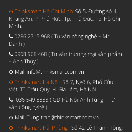
Tháng Bảy 2022
⊙ Thinksmart Hồ Chí Minh
: Số 5, Đường số 4,
Tháng Sáu 2022
Khang An, P. Phú Hữu, Tp. Thủ Đức, Tp. Hồ Chí
Tháng Năm 2022
Minh.
Tháng Tư 2022
0286 2715 968 ( Tư vấn công nghệ – Mr.
Tháng Ba 2022
Danh )
Tháng Hai 2022
0968 968 468 ( Tư vấn thương mại sản phẩm
– Anh Thủy )
Tháng Một 2022
⊙ Mail: info@thinksmart.com.vn
Tháng Mười Hai 2021
⊙ Thinksmart Hà Nội:
Số 7, Ngõ 6, Phố Cửu
Tháng Mười Một 2021
Việt, TT. Trâu Quỳ, H. Gia Lâm, Hà Nội
Tháng Mười 2021
036 549 8888 ( GĐ Hà Nội: Anh Tùng – Tư
Tháng Chín 2021
vấn công nghệ )
Tháng Tám 2021
⊙ Mail: Tung_tran@thinksmart.com.vn
Tháng Bảy 2021
⊙ Thinksmart Hải Phòng:
Số 42 Lê Thánh Tông,