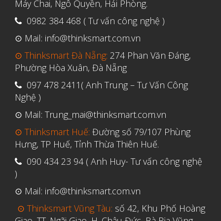
Máy Chai, Ngô Quyền, Hải Phòng.
Tháng Tư 2020
0982 384 468 ( Tư vấn công nghệ )
Tháng Ba 2020
Tháng Hai 2020
⊙ Mail: info@thinksmart.com.vn
Tháng Một 2020
⊙ Thinksmart Đà Nẵng:
274 Phan Văn Đáng,
Phường Hòa Xuân, Đà Nẵng
Tháng Mười Hai 2019
097 478 2411( Anh Trung – Tư Vấn Công
Tháng Mười Một 2019
Nghệ )
Tháng Mười 2019
⊙ Mail: Trung_mai@thinksmart.com.vn
Tháng Chín 2019
⊙ Thinksmart Huế:
Đường số 79/107 Phùng
Tháng Tám 2019
Hưng, TP Huế, Tỉnh Thừa Thiên Huế.
Tháng Bảy 2019
090 434 23 94 ( Anh Huy- Tư vấn công nghệ
Tháng Sáu 2019
)
Tháng Năm 2019
⊙ Mail: info@thinksmart.com.vn
Tháng Tư 2019
⊙ Thinksmart Vũng Tàu:
số 42, Khu Phố Hoàng
Giao, TT. Ngãi Giao, H. Châu Đức, Bà Rịa Vũng