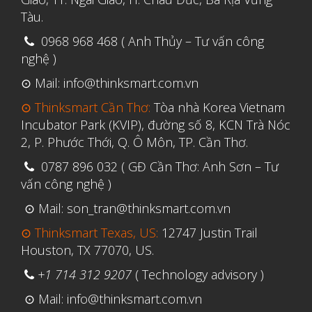
Tháng Ba 2019
Tàu.
0968 968 468 ( Anh Thủy – Tư vấn công
Aerospace
nghệ )
Automotive
⊙ Mail: info@thinksmart.com.vn
File 3D
⊙ Thinksmart Cần Thơ:
Tòa nhà Korea Vietnam
Fuse 1
Incubator Park (KVIP), đường số 8, KCN Trà Nóc
2, P. Phước Thới, Q. Ô Môn, TP. Cần Thơ.
Giải pháp
0787 896 032 ( GĐ Cần Thơ: Anh Sơn – Tư
Giải pháp ô tô
vấn công nghệ )
in 3d cao cấp
⊙ Mail: son_tran@thinksmart.com.vn
Máy in 3D để bàn Formlabs U.S.
⊙ Thinksmart Texas, US:
12747 Justin Trail
Mô phỏng
Houston, TX 77070, US.
Triển khai
+1 714 312 9207
( Technology advisory )
Ứng dụng
⊙ Mail: info@thinksmart.com.vn
Vật liệu