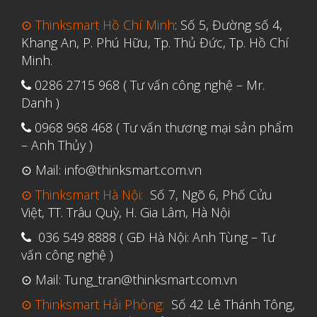
Tháng Sáu 2021
⊙ Thinksmart Hồ Chí Minh
: Số 5, Đường số 4,
Tháng Năm 2021
Khang An, P. Phú Hữu, Tp. Thủ Đức, Tp. Hồ Chí
Tháng Tư 2021
Minh.
Tháng Ba 2021
0286 2715 968 ( Tư vấn công nghệ – Mr.
Danh )
Tháng Một 2021
0968 968 468 ( Tư vấn thương mại sản phẩm
Tháng Mười Hai 2020
– Anh Thủy )
Tháng Mười Một 2020
⊙ Mail: info@thinksmart.com.vn
Tháng Mười 2020
⊙ Thinksmart Hà Nội:
Số 7, Ngõ 6, Phố Cửu
Tháng Chín 2020
Việt, TT. Trâu Quỳ, H. Gia Lâm, Hà Nội
Tháng Tám 2020
036 549 8888 ( GĐ Hà Nội: Anh Tùng – Tư
Tháng Bảy 2020
vấn công nghệ )
Tháng Sáu 2020
⊙ Mail: Tung_tran@thinksmart.com.vn
Tháng Năm 2020
⊙ Thinksmart Hải Phòng:
Số 42 Lê Thánh Tông,