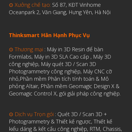
⊙ Xưởng chế tạo:
Số 87, KĐT Vinhome
Y Tế
Oceanpark 2, Văn Giang, Hưng Yên, Hà Nội
Thinksmart Hân Hạnh Phục Vụ
⊙ Thương mại
:
Máy in 3D Resin để bàn
Formlabs
,
Máy in 3D SLA Cao cấp
,
Máy 3D
công nghiệp
,
Máy quét 3D / Scan 3D
Photogrammetry công nghiệp
,
Máy CNC cỡ
nhỏ,
Phần mềm Phân tích tính toán & Mô
phỏng Altair
,
Phần mềm Geomagic Design X &
Geomagic Control X
,
gói giải pháp công nghiệp.
⊙ Dịch vụ Trọn gói
:
Quét 3D / Scan 3D +
Photogrammetry & Thiết kế ngược
,
Thiết kế
kiểu dáng & kết cấu công nghiệp, RTM, Chassis,