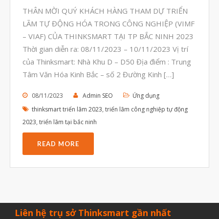
Tháng Bảy 2022
THÂN MỜI QUÝ KHÁCH HÀNG THAM DỰ TRIỂN
Tháng Sáu 2022
LÃM TỰ ĐỘNG HÓA TRONG CÔNG NGHIỆP (VIMF
– VIAF) CỦA THINKSMART TẠI TP BẮC NINH 2023
Tháng Năm 2022
Thời gian diễn ra: 08/11/2023 – 10/11/2023 Vị trí
Tháng Tư 2022
của Thinksmart: Nhà Khu D – D50 Địa điểm : Trung
Tháng Ba 2022
Tâm Văn Hóa Kinh Bắc – số 2 Đường Kinh […]
Tháng Hai 2022
08/11/2023
Admin SEO
Ứng dụng
Tháng Một 2022
thinksmart triển lãm 2023
,
triển lãm công nghiệp tự động
2023
,
triển lãm tại bắc ninh
Tháng Mười Hai 2021
Tháng Mười Một 2021
READ MORE
Tháng Mười 2021
Tháng Chín 2021
Tháng Tám 2021
Tháng Bảy 2021
Liên hệ trụ sở Thinksmart gần nhất