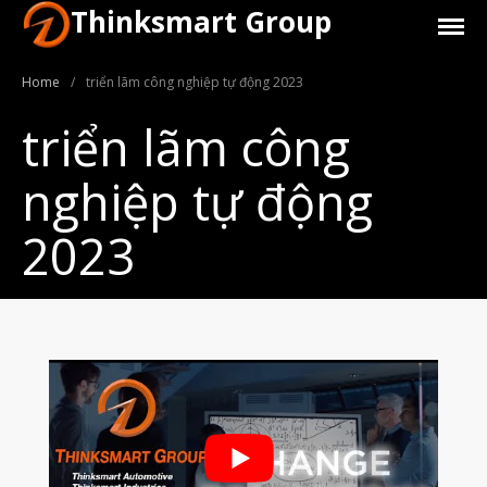
Thinksmart Group
Home
/
triển lãm công nghiệp tự động 2023
triển lãm công
nghiệp tự động
Giới Thiệu
2023
Trang Chủ
Sản Phẩm
Máy In 3D Để Bàn Formlabs U.S.
Máy In 3D SLA Công Nghiệp
Máy in 3D EOS
Máy in 3D nhựa PEEK EXT 220
MED | 3D SYSTEM
Máy In 3D FDM Để Bàn & Công