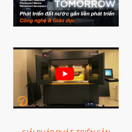
Nghiệp
Bio Printer – In 3D Sinh Học Ứng
Dụng Lâm Sàng
Máy Quét 3D
Máy In 3D Kim Loại
Phân Tích Lực & Mô Phỏng
3D_Altair
Phần Mềm Geomagic: Phân Tích
Khuyết Tật RE & QC
Dịch Vụ
Dịch Vụ In 3D
Dịch Vụ Quét 3D Cao Cấp & RE
Phân tích lực & Mô phỏng
3D_Altair
Dịch Vụ Kiểm Tra Chất Lượng
Mockup Buck