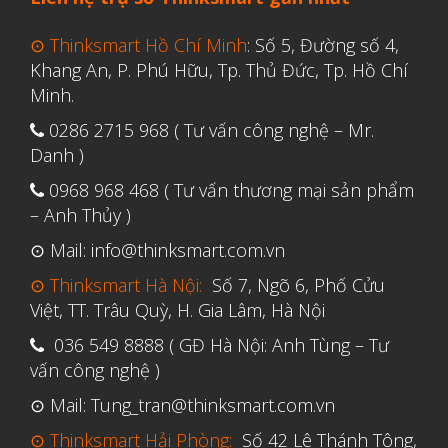
Tháng Sáu 2021
⊙ Thinksmart Hồ Chí Minh
: Số 5, Đường số 4,
Tháng Năm 2021
Khang An, P. Phú Hữu, Tp. Thủ Đức, Tp. Hồ Chí
Tháng Tư 2021
Minh.
Tháng Ba 2021
0286 2715 968 ( Tư vấn công nghệ – Mr.
Tháng Một 2021
Danh )
Tháng Mười Hai 2020
0968 968 468 ( Tư vấn thương mại sản phẩm
– Anh Thủy )
Tháng Mười Một 2020
⊙ Mail: info@thinksmart.com.vn
Tháng Mười 2020
⊙ Thinksmart Hà Nội:
Số 7, Ngõ 6, Phố Cửu
Tháng Chín 2020
Việt, TT. Trâu Quỳ, H. Gia Lâm, Hà Nội
Tháng Tám 2020
036 549 8888 ( GĐ Hà Nội: Anh Tùng – Tư
Tháng Bảy 2020
vấn công nghệ )
Tháng Sáu 2020
⊙ Mail: Tung_tran@thinksmart.com.vn
Tháng Năm 2020
⊙ Thinksmart Hải Phòng:
Số 42 Lê Thánh Tông,