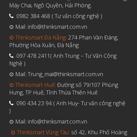
Tháng Tư 2020
Máy Chai, Ngô Quyền, Hải Phòng.
Tháng Ba 2020
0982 384 468 ( Tư vấn công nghệ )
Tháng Hai 2020
⊙ Mail: info@thinksmart.com.vn
Tháng Một 2020
⊙ Thinksmart Đà Nẵng:
274 Phan Văn Đáng,
Tháng Mười Hai 2019
Phường Hòa Xuân, Đà Nẵng
Tháng Mười Một 2019
097 478 2411( Anh Trung – Tư Vấn Công
Nghệ )
Tháng Mười 2019
⊙ Mail: Trung_mai@thinksmart.com.vn
Tháng Chín 2019
⊙ Thinksmart Huế:
Đường số 79/107 Phùng
Tháng Tám 2019
Hưng, TP Huế, Tỉnh Thừa Thiên Huế.
Tháng Bảy 2019
090 434 23 94 ( Anh Huy- Tư vấn công nghệ
Tháng Sáu 2019
)
Tháng Năm 2019
⊙ Mail: info@thinksmart.com.vn
Tháng Tư 2019
⊙ Thinksmart Vũng Tàu:
số 42, Khu Phố Hoàng