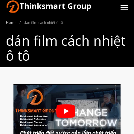
Thinksmart Group
Home
/
dán film cách nhiệt ô tô
dán film cách nhiệt
ô tô
Giới Thiệu
Trang Chủ
Sản Phẩm
Máy In 3D Để Bàn Formlabs U.S.
Máy In 3D SLA Công Nghiệp
Máy in 3D EOS
Máy in 3D nhựa PEEK EXT 220
MED | 3D SYSTEM
Máy In 3D FDM Để Bàn & Công