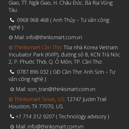
Tháng Ba 2019
Giao, TT. Ngãi Giao, H. Châu Đức, Bà Rịa Vũng
Tàu.
0968 968 468 ( Anh Thủy – Tư vấn công
Aerospace
nghệ )
Automotive
⊙ Mail: info@thinksmart.com.vn
File 3D
⊙ Thinksmart Cần Thơ:
Tòa nhà Korea Vietnam
Fuse 1
Incubator Park (KVIP), đường số 8, KCN Trà Nóc
Giải pháp
2, P. Phước Thới, Q. Ô Môn, TP. Cần Thơ.
Giải pháp ô tô
0787 896 032 ( GĐ Cần Thơ: Anh Sơn – Tư
vấn công nghệ )
in 3d cao cấp
⊙ Mail: son_tran@thinksmart.com.vn
Máy in 3D để bàn Formlabs U.S.
⊙ Thinksmart Texas, US:
12747 Justin Trail
Mô phỏng
Houston, TX 77070, US.
Triển khai
+1 714 312 9207
( Technology advisory )
Ứng dụng
⊙ Mail: info@thinksmart.com.vn
Vật liệu