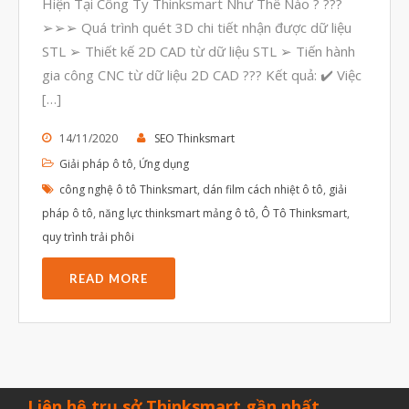
Hiện Tại Công Ty Thinksmart Như Thế Nào ? ???
Tháng Bảy 2022
➢➢➢ Quá trình quét 3D chi tiết nhận được dữ liệu
Tháng Sáu 2022
STL ➢ Thiết kế 2D CAD từ dữ liệu STL ➢ Tiến hành
Tháng Năm 2022
gia công CNC từ dữ liệu 2D CAD ??? Kết quả: ✔️ Việc
[…]
Tháng Tư 2022
Tháng Ba 2022
14/11/2020
SEO Thinksmart
Giải pháp ô tô
,
Ứng dụng
Tháng Hai 2022
công nghệ ô tô Thinksmart
,
dán film cách nhiệt ô tô
,
giải
Tháng Một 2022
pháp ô tô
,
năng lực thinksmart mảng ô tô
,
Ô Tô Thinksmart
,
Tháng Mười Hai 2021
quy trình trải phôi
Tháng Mười Một 2021
READ MORE
Tháng Mười 2021
Tháng Chín 2021
Tháng Tám 2021
Tháng Bảy 2021
Liên hệ trụ sở Thinksmart gần nhất