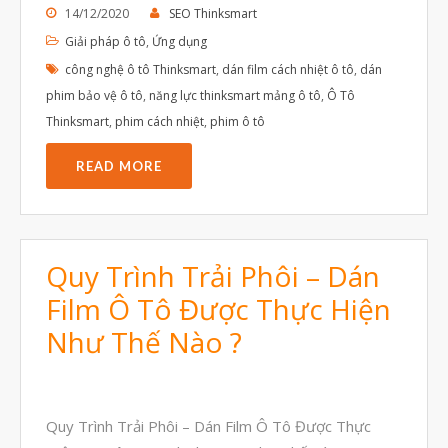
14/12/2020
SEO Thinksmart
Tháng Tám 2023
Giải pháp ô tô
,
Ứng dụng
Tháng Bảy 2023
công nghệ ô tô Thinksmart
,
dán film cách nhiệt ô tô
,
dán
Tháng Sáu 2023
phim bảo vệ ô tô
,
năng lực thinksmart mảng ô tô
,
Ô Tô
Tháng Năm 2023
Thinksmart
,
phim cách nhiệt
,
phim ô tô
Tháng Tư 2023
READ MORE
Tháng Ba 2023
Tháng Hai 2023
Tháng Một 2023
Quy Trình Trải Phôi – Dán
Tháng Mười Hai 2022
Film Ô Tô Được Thực Hiện
Tháng Mười Một 2022
Như Thế Nào ?
Tháng Mười 2022
Tháng Chín 2022
Quy Trình Trải Phôi – Dán Film Ô Tô Được Thực
Tháng Tám 2022