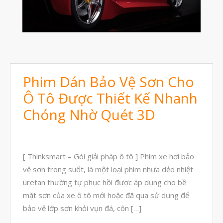
Tháng Mười Một 2024
Tháng Mười 2024
Tháng Chín 2024
Tháng Sáu 2024
Phim Dán Bảo Vệ Sơn Cho
Tháng Năm 2024
Ô Tô Được Thiết Kế Nhanh
Tháng Tư 2024
Chóng Nhờ Quét 3D
Tháng Ba 2024
Tháng Hai 2024
Tháng Một 2024
[ Thinksmart – Gói giải pháp ô tô ] Phim xe hơi bảo
Tháng Mười Hai 2023
vệ sơn trong suốt, là một loại phim nhựa dẻo nhiệt
Tháng Mười Một 2023
uretan thường tự phục hồi được áp dụng cho bề
mặt sơn của xe ô tô mới hoặc đã qua sử dụng để
Tháng Mười 2023
bảo vệ lớp sơn khỏi vụn đá, côn […]
Tháng Chín 2023