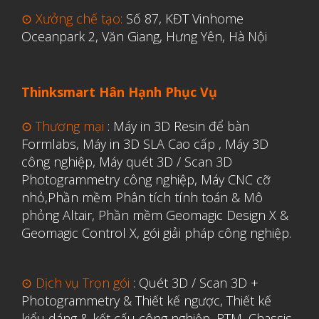
⊙ Xưởng chế tạo:
Số 87, KĐT Vinhome
Y Tế
Oceanpark 2, Văn Giang, Hưng Yên, Hà Nội
Thinksmart Hân Hạnh Phục Vụ
⊙ Thương mại
:
Máy in 3D Resin để bàn
Formlabs
,
Máy in 3D SLA Cao cấp
,
Máy 3D
công nghiệp
,
Máy quét 3D / Scan 3D
Photogrammetry công nghiệp
,
Máy CNC cỡ
nhỏ,
Phần mềm Phân tích tính toán & Mô
phỏng Altair
,
Phần mềm Geomagic Design X &
Geomagic Control X
,
gói giải pháp công nghiệp.
⊙ Dịch vụ Trọn gói
:
Quét 3D / Scan 3D +
Photogrammetry & Thiết kế ngược
,
Thiết kế
kiểu dáng & kết cấu công nghiệp, RTM, Chassis,