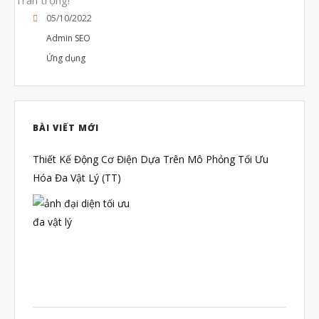
Tháng Bảy 2022
05/10/2022
Admin SEO
Tháng Sáu 2022
Ứng dụng
Tháng Năm 2022
Tháng Tư 2022
Tháng Ba 2022
BÀI VIẾT MỚI
Tháng Hai 2022
Thiết Kế Động Cơ Điện Dựa Trên Mô Phỏng Tối Ưu
Tháng Một 2022
Hóa Đa Vật Lý (TT)
Tháng Mười Hai 2021
Tháng Mười Một 2021
Tháng Mười 2021
Tháng Chín 2021
Tháng Tám 2021
Tháng Bảy 2021