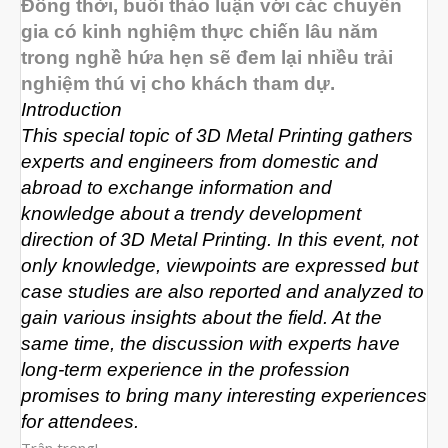
Đồng thời, buổi thảo luận với các chuyên
Tháng Tám 2023
gia có kinh nghiệm thực chiến lâu năm
trong nghề hứa hẹn sẽ đem lại nhiều trải
Tháng Bảy 2023
nghiệm thú vị cho khách tham dự.
Tháng Sáu 2023
Introduction
Tháng Năm 2023
This special topic of 3D Metal Printing gathers
experts and engineers from domestic and
Tháng Tư 2023
abroad to exchange information and
Tháng Ba 2023
knowledge about a trendy development
Tháng Hai 2023
direction of 3D Metal Printing. In this event, not
only knowledge, viewpoints are expressed but
Tháng Một 2023
case studies are also reported and analyzed to
Tháng Mười Hai 2022
gain various insights about the field. At the
Tháng Mười Một 2022
same time, the discussion with experts have
long-term experience in the profession
Tháng Mười 2022
promises to bring many interesting experiences
Tháng Chín 2022
for attendees.
Tháng Tám 2022
Trân trọng!