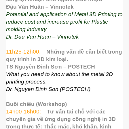
Đậu Văn Huân – Vinnotek
vật liệu in 3D tiếp xúc dầu
Potential and application of Metal 3D Printing to
vật liệu in 3D kháng dung môi
reduce cost and increase profit for Plastic
molding industry
đánh đổi độ bền và chịu nhiệt
Dr. Dau Van Huan – Vinnotek
đọc datasheet vật liệu in 3D
phun hạt mài chi tiết in 3D
11h25-12h00:
Những vấn đề cần biết trong
quy trình in 3D kim loại.
TS Nguyễn Đình Sơn – POSTECH
What you need to know about the metal 3D
Tháng Tám 2026
printing process.
Dr. Nguyen Dinh Son (POSTECH)
Tháng Bảy 2026
Tháng Năm 2026
Buổi chiều (Workshop)
Tháng Tư 2026
14h00-16h00:
Tư vấn tại chỗ với các
chuyên gia về ứng dụng công nghệ in 3D
Tháng Ba 2026
trong thực tế: Thắc mắc, khó khăn, kinh