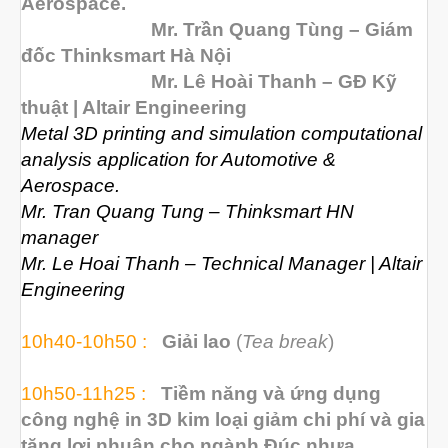
Aerospace.
Dịch vụ thiết kế khuôn đúc
Mr. Trần Quang Tùng – Giám
đốc Thinksmart Hà Nội
Giải Pháp
Mr. Lê Hoài Thanh – GĐ Kỹ
Automotive
thuật | Altair Engineering
Aerospace
Metal 3D printing and simulation computational
Industries
analysis application for Automotive &
Aerospace.
Marine
Mr. Tran Quang Tung – Thinksmart HN
Medical
manager
Ứng Dụng
Mr. Le Hoai Thanh – Technical Manager | Altair
Thư Viện
Engineering
Video
10h40-10h50 :
Giải lao
(
Tea break
)
Liên Hệ
10h50-11h25 :
Tiềm năng và ứng dụng
công nghệ in 3D kim loại giảm chi phí và gia
tăng lợi nhuận cho ngành Đúc nhựa