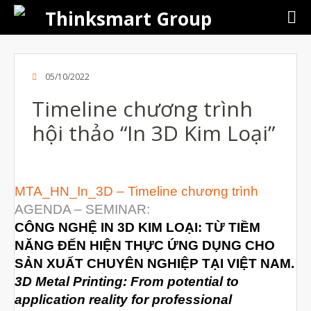
Thinksmart Group
05/10/2022
Timeline chương trình
hội thảo “In 3D Kim Loại”
Giới Thiệu
Trang Chủ
MTA_HN_In_3D – Timeline chương trình
Sản Phẩm
AGENDA – SEMINAR:
Máy In 3D Để Bàn Formlabs U.S.
CÔNG NGHỆ IN 3D KIM LOẠI: TỪ TIỀM
NĂNG ĐẾN HIỆN THỰC ỨNG DỤNG CHO
Máy In 3D SLA Công Nghiệp
SẢN XUẤT CHUYÊN NGHIỆP TẠI VIỆT NAM.
Máy in 3D EOS
3D Metal Printing: From potential to
Máy in 3D nhựa PEEK EXT 220
application reality for professional
MED | 3D SYSTEM