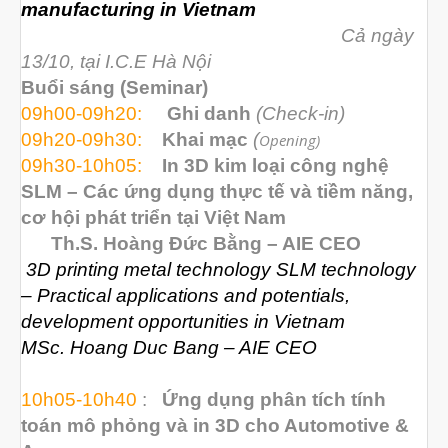
manufacturing in Vietnam
Máy In 3D FDM Để Bàn & Công
Nghiệp
Cả ngày
13/10, tại I.C.E Hà Nội
Bio Printer – In 3D Sinh Học Ứng
Dụng Lâm Sàng
Buổi sáng (Seminar)
Máy Quét 3D
09h00-09h20:
Ghi danh
(
Check-in)
09h20-09h30:
Khai mạc
(
Opening)
Máy In 3D Kim Loại
09h30-10h05:
In 3D kim loại công nghệ
Phân Tích Lực & Mô Phỏng
3D_Altair
SLM – Các ứng dụng thực tế và tiềm năng,
cơ hội phát triển tại Việt Nam
Phần Mềm Geomagic: Phân Tích
Khuyết Tật RE & QC
Th.S. Hoàng Đức Bằng – AIE CEO
3D printing metal technology SLM technology
Dịch Vụ
– Practical applications and potentials,
Dịch Vụ In 3D
development opportunities in Vietnam
Dịch Vụ Quét 3D Cao Cấp & RE
MSc. Hoang Duc Bang – AIE CEO
Phân tích lực & Mô phỏng
3D_Altair
10h05-10h40
:
Ứng dụng phân tích tính
Dịch Vụ Kiểm Tra Chất Lượng
toán mô phỏng và in 3D cho Automotive &
Mockup Buck