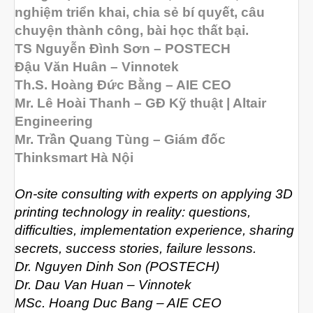
Tháng Hai 2026
nghiệm triển khai, chia sẻ bí quyết, câu
Tháng Một 2026
chuyện thành công, bài học thất bại.
TS Nguyễn Đình Sơn – POSTECH
Tháng Mười Hai 2025
Đậu Văn Huân – Vinnotek
Tháng Mười Một 2025
Th.S. Hoàng Đức Bằng – AIE CEO
Tháng Mười 2025
Mr. Lê Hoài Thanh – GĐ Kỹ thuật | Altair
Tháng Chín 2025
Engineering
Mr. Trần Quang Tùng – Giám đốc
Tháng Tám 2025
Thinksmart Hà Nội
Tháng Bảy 2025
Tháng Sáu 2025
On-site consulting with experts on applying 3D
printing technology in reality: questions,
Tháng Tư 2025
difficulties, implementation experience, sharing
Tháng Ba 2025
secrets, success stories, failure lessons.
Tháng Hai 2025
Dr. Nguyen Dinh Son (POSTECH)
Dr. Dau Van Huan – Vinnotek
Tháng Một 2025
MSc. Hoang Duc Bang – AIE CEO
Tháng Mười Hai 2024