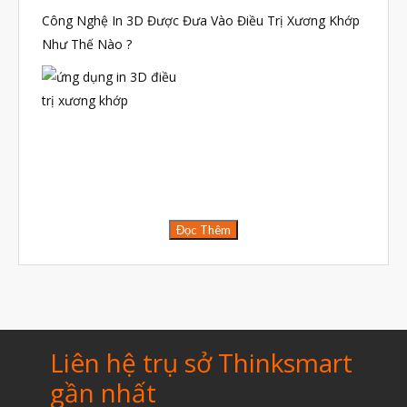
Tháng Ba 2019
Công Nghệ In 3D Được Đưa Vào Điều Trị Xương Khớp
Như Thế Nào ?
Aerospace
Automotive
File 3D
Fuse 1
Giải pháp
Giải pháp ô tô
Đọc Thêm
in 3d cao cấp
Máy in 3D để bàn Formlabs U.S.
Mô phỏng
Liên hệ trụ sở Thinksmart
Triển khai
gần nhất
Ứng dụng