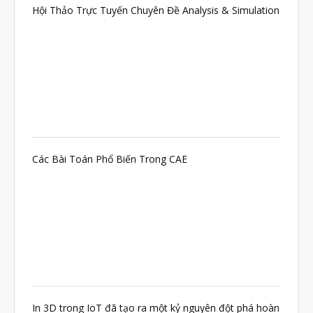
Hội Thảo Trực Tuyến Chuyên Đề Analysis & Simulation
Tháng Sáu 2021
Tháng Năm 2021
Tháng Tư 2021
Tháng Ba 2021
Tháng Một 2021
Tháng Mười Hai 2020
Tháng Mười Một 2020
Các Bài Toán Phổ Biến Trong CAE
Tháng Mười 2020
Tháng Chín 2020
Tháng Tám 2020
Tháng Bảy 2020
Tháng Sáu 2020
Tháng Năm 2020
In 3D trong IoT đã tạo ra một kỷ nguyên đột phá hoàn