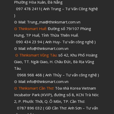
Phường Hòa Xuân, Đà Nẵng
097 478 2411( Anh Trung – Tư Vấn Công Nghệ
)
⊙ Mail: Trung_mai@thinksmart.com.vn
⊙ Thinksmart Huế:
Đường số 79/107 Phùng
Hưng, TP Huế, Tỉnh Thừa Thiên Huế.
090 434 23 94 ( Anh Huy- Tư vấn công nghệ )
⊙ Mail: info@thinksmart.com.vn
⊙ Thinksmart Vũng Tàu:
số 42, Khu Phố Hoàng
Giao, TT. Ngãi Giao, H. Châu Đức, Bà Rịa Vũng
Tàu.
0968 968 468 ( Anh Thủy – Tư vấn công nghệ )
⊙ Mail: info@thinksmart.com.vn
⊙ Thinksmart Cần Thơ:
Tòa nhà Korea Vietnam
Incubator Park (KVIP), đường số 8, KCN Trà Nóc
2, P. Phước Thới, Q. Ô Môn, TP. Cần Thơ.
0787 896 032 ( GĐ Cần Thơ: Anh Sơn – Tư vấn