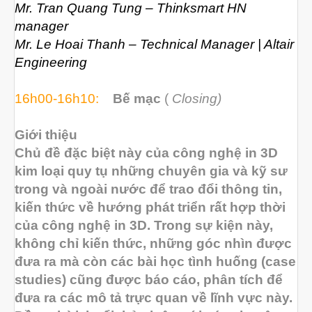
Mr. Tran Quang Tung – Thinksmart HN
Tháng Mười Một 2024
manager
Mr. Le Hoai Thanh – Technical Manager | Altair
Tháng Mười 2024
Engineering
Tháng Chín 2024
Tháng Sáu 2024
16h00-16h10:
Bế mạc
(
Closing)
Tháng Năm 2024
Giới thiệu
Tháng Tư 2024
Chủ đề đặc biệt này của công nghệ in 3D
Tháng Ba 2024
kim loại quy tụ những chuyên gia và kỹ sư
trong và ngoài nước để trao đổi thông tin,
Tháng Hai 2024
kiến thức về hướng phát triển rất hợp thời
Tháng Một 2024
của công nghệ in 3D. Trong sự kiện này,
Tháng Mười Hai 2023
không chỉ kiến thức, những góc nhìn được
Tháng Mười Một 2023
đưa ra mà còn các bài học tình huống (case
studies) cũng được báo cáo, phân tích để
Tháng Mười 2023
đưa ra các mô tả trực quan về lĩnh vực này.
Tháng Chín 2023