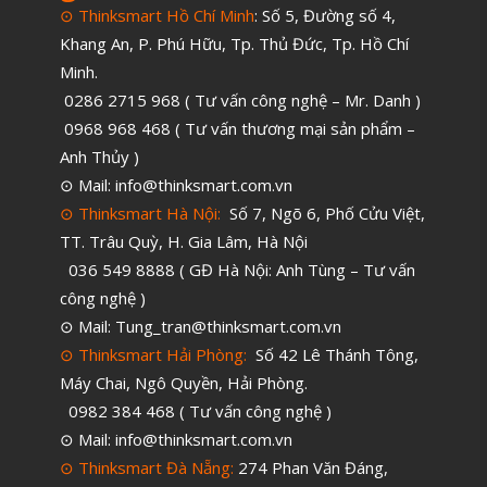
Vật liệu
⊙ Thinksmart Hồ Chí Minh
: Số 5, Đường số 4,
Khang An, P. Phú Hữu, Tp. Thủ Đức, Tp. Hồ Chí
Y Tế
Minh.
0286 2715 968 ( Tư vấn công nghệ – Mr. Danh )
0968 968 468 ( Tư vấn thương mại sản phẩm –
Anh Thủy )
⊙ Mail: info@thinksmart.com.vn
⊙ Thinksmart Hà Nội:
Số 7, Ngõ 6, Phố Cửu Việt,
TT. Trâu Quỳ, H. Gia Lâm, Hà Nội
036 549 8888 ( GĐ Hà Nội: Anh Tùng – Tư vấn
công nghệ )
⊙ Mail: Tung_tran@thinksmart.com.vn
⊙ Thinksmart Hải Phòng:
Số 42 Lê Thánh Tông,
Máy Chai, Ngô Quyền, Hải Phòng.
0982 384 468 ( Tư vấn công nghệ )
⊙ Mail: info@thinksmart.com.vn
⊙ Thinksmart Đà Nẵng:
274 Phan Văn Đáng,