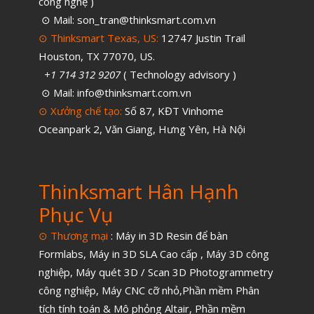
công nghệ )
⊙ Mail: son_tran@thinksmart.com.vn
⊙ Thinksmart Texas, US:
12747 Justin Trail
Houston, TX 77070, US.
+1 714 312 9207
( Technology advisory )
⊙ Mail: info@thinksmart.com.vn
⊙ Xưởng chế tạo:
Số 87, KĐT Vinhome
Oceanpark 2, Văn Giang, Hưng Yên, Hà Nội
Thinksmart Hân Hạnh
Phục Vụ
⊙ Thương mại
:
Máy in 3D Resin để bàn
Formlabs
,
Máy in 3D SLA Cao cấp
,
Máy 3D công
nghiệp
,
Máy quét 3D / Scan 3D Photogrammetry
công nghiệp
,
Máy CNC cỡ nhỏ,
Phần mềm Phân
tích tính toán & Mô phỏng Altair
,
Phần mềm