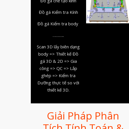
Đồ gá chế tạo kính
Đồ gá Kiểm tra Kính
Đồ gá Kiểm tra body
………..
Scan 3D lấy biên dạng
body => Thiết kế Đồ
gá 3D & 2D => Gia
công => QC => Lắp
ghép => Kiểm tra
Dưỡng thực tế so với
thiết kế 3D.
Giải Pháp Phân
Tích Tính Toán &