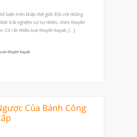
Tháng Mười Hai 2025
ổ biến trên khắp thế giới. Đối với những
Tháng Mười Một 2025
hát trải nghiệm sự tự nhiên, chèo thuyền
Tháng Mười 2025
. Có rất nhiều loại thuyền kayak, […]
Tháng Chín 2025
Tháng Tám 2025
scan thuyền kayak
Tháng Bảy 2025
Tháng Sáu 2025
Tháng Tư 2025
Tháng Ba 2025
Tháng Hai 2025
 Ngược Của Bánh Công
Tháng Một 2025
Cấp
Tháng Mười Hai 2024
Tháng Mười Một 2024