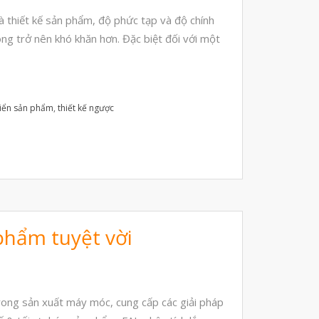
Tháng Mười 2024
 và thiết kế sản phẩm, độ phức tạp và độ chính
Tháng Chín 2024
ng trở nên khó khăn hơn. Đặc biệt đối với một
Tháng Sáu 2024
Tháng Năm 2024
Tháng Tư 2024
riển sản phẩm
,
thiết kế ngược
Tháng Ba 2024
Tháng Hai 2024
Tháng Một 2024
Tháng Mười Hai 2023
Tháng Mười Một 2023
phẩm tuyệt vời
Tháng Mười 2023
Tháng Chín 2023
Tháng Tám 2023
ong sản xuất máy móc, cung cấp các giải pháp