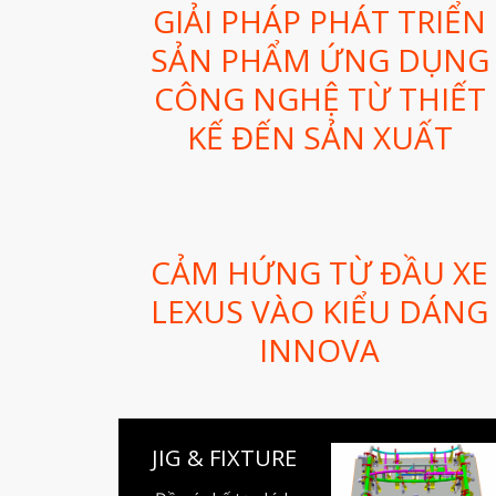
GIẢI PHÁP PHÁT TRIỂN
SẢN PHẨM ỨNG DỤNG
CÔNG NGHỆ TỪ THIẾT
KẾ ĐẾN SẢN XUẤT
CẢM HỨNG TỪ ĐẦU XE
LEXUS VÀO KIỂU DÁNG
INNOVA
JIG & FIXTURE