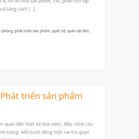
ế & tối ưu hóa sản phẩm, FAI, phân tích lắp
Tháng Bảy 2023
quả bằng cách […]
Tháng Sáu 2023
Tháng Năm 2023
 phỏng
,
phát triển sản phẩm
,
quét 3d
,
quét vật đen
,
Tháng Tư 2023
Tháng Ba 2023
Tháng Hai 2023
Tháng Một 2023
Tháng Mười Hai 2022
Tháng Mười Một 2022
 Phát triển sản phẩm
Tháng Mười 2022
Tháng Chín 2022
Tháng Tám 2022
n quan đến thiết kế khái niệm, điều chỉnh cấu
Tháng Bảy 2022
 định lượng. Mỗi bước đóng một vai trò quan