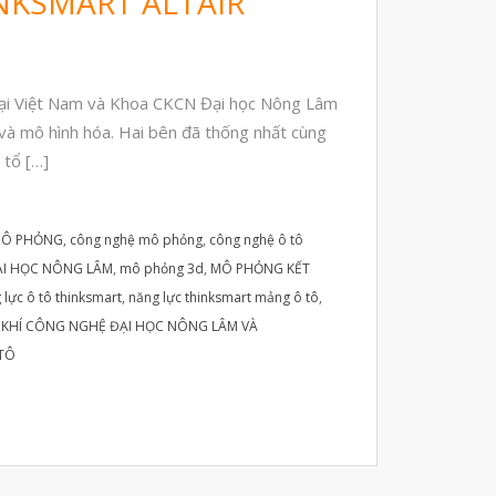
NKSMART ALTAIR
Dụng Lâm Sàng
Máy Quét 3D
Máy In 3D Kim Loại
 tại Việt Nam và Khoa CKCN Đại học Nông Lâm
Phân Tích Lực & Mô Phỏng
 và mô hình hóa. Hai bên đã thống nhất cùng
3D_Altair
 tổ […]
Phần Mềm Geomagic: Phân Tích
Khuyết Tật RE & QC
Dịch Vụ
 MÔ PHỎNG
,
công nghệ mô phỏng
,
công nghệ ô tô
Dịch Vụ In 3D
ẠI HỌC NÔNG LÂM
,
mô phỏng 3d
,
MÔ PHỎNG KẾT
 lực ô tô thinksmart
,
năng lực thinksmart mảng ô tô
,
Dịch Vụ Quét 3D Cao Cấp & RE
 KHÍ CÔNG NGHỆ ĐẠI HỌC NÔNG LÂM VÀ
Phân tích lực & Mô phỏng
3D_Altair
TÔ
Dịch Vụ Kiểm Tra Chất Lượng
Mockup Buck
Dịch vụ thiết kế khuôn đúc
Giải Pháp