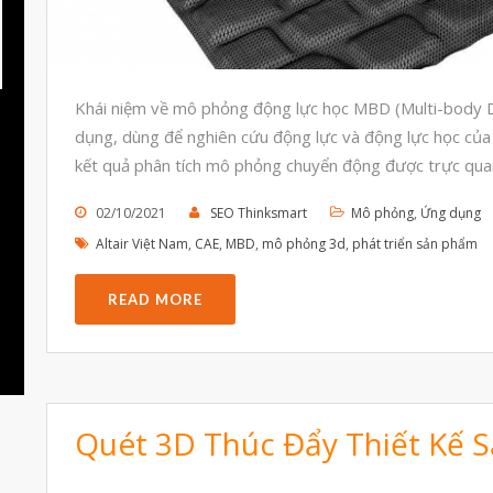
Khái niệm về mô phỏng động lực học MBD (Multi-body D
dụng, dùng để nghiên cứu động lực và động lực học của 
kết quả phân tích mô phỏng chuyển động được trực qua
02/10/2021
SEO Thinksmart
Mô phỏng
,
Ứng dụng
Altair Việt Nam
,
CAE
,
MBD
,
mô phỏng 3d
,
phát triển sản phẩm
READ MORE
Quét 3D Thúc Đẩy Thiết Kế 