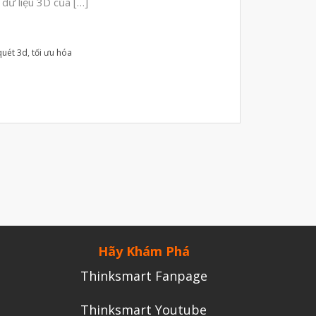
Tháng Sáu 2022
 dữ liệu 3D của […]
Tháng Năm 2022
Tháng Tư 2022
quét 3d
,
tối ưu hóa
Tháng Ba 2022
Tháng Hai 2022
Tháng Một 2022
Tháng Mười Hai 2021
Tháng Mười Một 2021
Tháng Mười 2021
Tháng Chín 2021
Tháng Tám 2021
Hãy Khám Phá
Tháng Bảy 2021
Thinksmart Fanpage
Tháng Sáu 2021
Thinksmart Youtube
Tháng Năm 2021