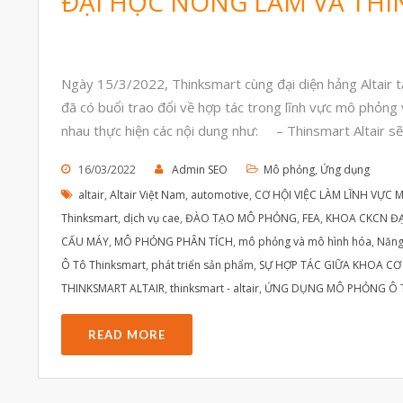
ĐẠI HỌC NÔNG LÂM VÀ THI
Ngày 15/3/2022, Thinksmart cùng đại diện hảng Altair
đã có buổi trao đổi về hợp tác trong lĩnh vực mô phỏng
nhau thực hiện các nội dung như: – Thinsmart Altair sẽ
16/03/2022
Admin SEO
Mô phỏng
,
Ứng dụng
altair
,
Altair Việt Nam
,
automotive
,
CƠ HỘI VIỆC LÀM LĨNH VỰC
Thinksmart
,
dịch vụ cae
,
ĐÀO TẠO MÔ PHỎNG
,
FEA
,
KHOA CKCN Đ
CẤU MÁY
,
MÔ PHỎNG PHÂN TÍCH
,
mô phỏng và mô hình hóa
,
Năng
Ô Tô Thinksmart
,
phát triển sản phẩm
,
SỰ HỢP TÁC GIỮA KHOA CƠ
THINKSMART ALTAIR
,
thinksmart - altair
,
ỨNG DỤNG MÔ PHỎNG Ô 
READ MORE