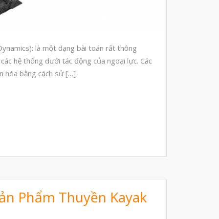
vật liệu in 3D kháng dung môi
đánh đổi độ bền và chịu nhiệt
đọc datasheet vật liệu in 3D
ynamics): là một dạng bài toán rất thông
phun hạt mài chi tiết in 3D
các hệ thống dưới tác động của ngoại lực. Các
n hóa bằng cách sử […]
Tháng Tám 2026
Tháng Bảy 2026
Tháng Năm 2026
Tháng Tư 2026
Tháng Ba 2026
Tháng Hai 2026
Sản Phẩm Thuyền Kayak
Tháng Một 2026