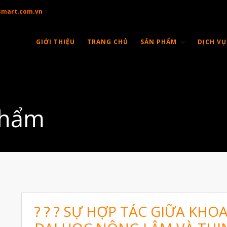
smart.com.vn
GIỚI THIỆU
TRANG CHỦ
SẢN PHẨM
DỊCH VỤ
phẩm
? ? ? SỰ HỢP TÁC GIỮA KH