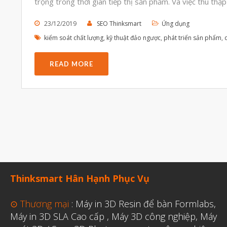
trọng trong thời gian tiếp thị sản phẩm. Và việc thu thập
23/12/2019
SEO Thinksmart
Ứng dụng
kiểm soát chất lượng
,
kỹ thuật đảo ngược
,
phát triển sản phẩm
,
READ MORE
Thinksmart Hân Hạnh Phục Vụ
⊙ Thương mại
:
Máy in 3D Resin để bàn Formlabs
,
Máy in 3D SLA Cao cấp
,
Máy 3D công nghiệp
,
Máy