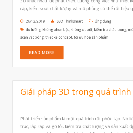
3D khác nhau để phát triển. Luồng công việc như thiết k
ráp, kiểm soát chất lượng và mô phỏng có thể rất hiệu 
26/12/2019
SEO Thinksmart
Ứng dụng
đo lường
,
không phun bột
,
không xịt bột
,
kiểm tra chất lượng
,
mô
scan vật bóng
,
thiết kế concept
,
tối ưu hóa sản phẩm
READ MORE
Giải pháp 3D trong quá trình
Phát triển sản phẩm là một quá trình rất phức tạp. Nó liê
trúc, lắp ráp và gỡ lỗi, kiểm tra chất lượng và sản xuất