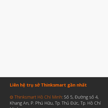
Liên hệ trụ sở Thinksmart gần nhất
⊙ Thinksmart Hồ Chí Minh
: Số 5, Đường số 4,
Khang An, P. Phú Hữu, Tp. Thủ Đức, Tp. Hồ Chí