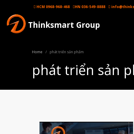
HCM 0968-968-468
HN 036-549-8888
info@think
Thinksmart Group
Home
/
phát triển sản phẩm
phát triển sản 