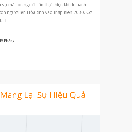
Tháng Bảy 2023
vụ mà con người cần thực hiện khi du hành
Tháng Sáu 2023
 con người lên Hỏa tinh vào thập niên 2030, Cơ
[…]
Tháng Năm 2023
Tháng Tư 2023
Mô Phỏng
Tháng Ba 2023
Tháng Hai 2023
Tháng Một 2023
Tháng Mười Hai 2022
Tháng Mười Một 2022
 Mang Lại Sự Hiệu Quả
Tháng Mười 2022
Tháng Chín 2022
Tháng Tám 2022
Tháng Bảy 2022