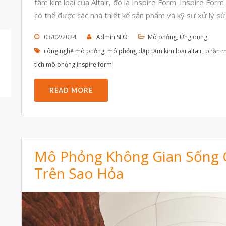
tấm kim loại của Altair, đó là Inspire Form. Inspire Fo
có thể được các nhà thiết kế sản phẩm và kỹ sư xử lý sử
03/02/2024
Admin SEO
Mô phỏng
,
Ứng dụng
công nghệ mô phỏng
,
mô phỏng dập tấm kim loại altair
,
phần m
tích mô phỏng inspire form
READ MORE
Mô Phỏng Không Gian Sống 
Trên Sao Hỏa