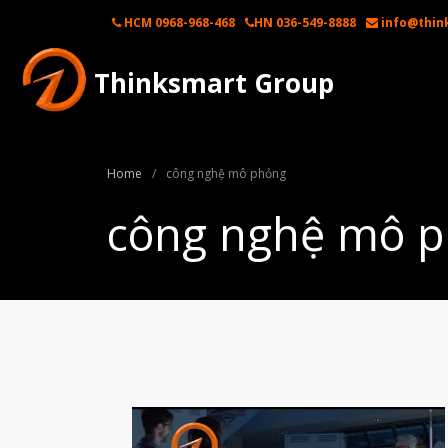
HCM 0968-968-468
HN 036-549-8888
info@thin
Thinksmart Group
Home
/
công nghệ mô phỏng
công nghệ mô 