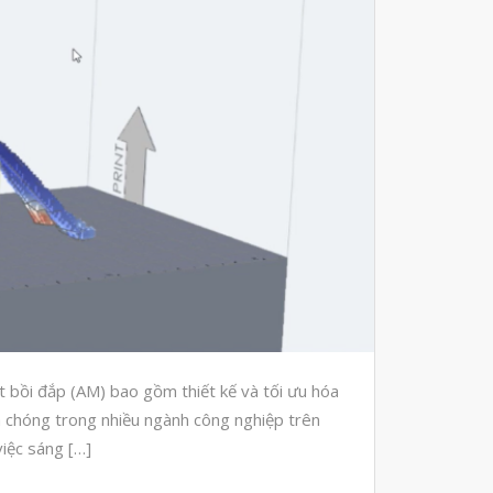
Tháng Sáu 2022
Tháng Năm 2022
Tháng Tư 2022
Tháng Ba 2022
Tháng Hai 2022
Tháng Một 2022
Tháng Mười Hai 2021
Tháng Mười Một 2021
Tháng Mười 2021
Tháng Chín 2021
Tháng Tám 2021
 bồi đắp (AM) bao gồm thiết kế và tối ưu hóa
Tháng Bảy 2021
 chóng trong nhiều ngành công nghiệp trên
việc sáng […]
Tháng Sáu 2021
Tháng Năm 2021