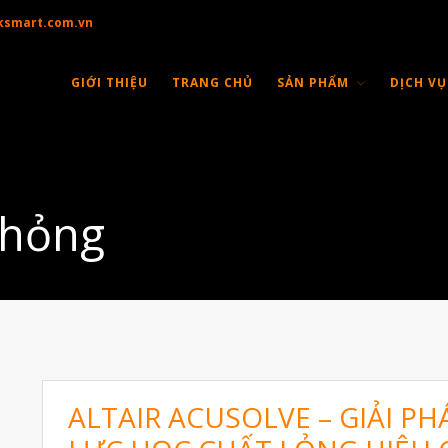
ksmart.com.vn
GIỚI THIỆU
TRANG CHỦ
SẢN PHẨM
DỊCH VỤ
phỏng
ALTAIR ACUSOLVE – GIẢI 