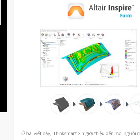
Ở bài viết này, Thinksmart xin giới thiệu đến mọi ngư