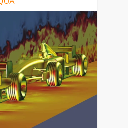
 QUẢ
Dụng Lâm Sàng
Máy Quét 3D
Máy In 3D Kim Loại
Phân Tích Lực & Mô Phỏng
3D_Altair
Phần Mềm Geomagic: Phân Tích
Khuyết Tật RE & QC
Dịch Vụ
Dịch Vụ In 3D
Dịch Vụ Quét 3D Cao Cấp & RE
Phân tích lực & Mô phỏng
3D_Altair
Dịch Vụ Kiểm Tra Chất Lượng
Mockup Buck
Dịch vụ thiết kế khuôn đúc
Giải Pháp