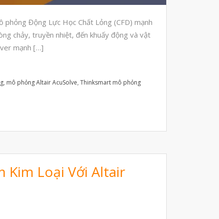
Automotive
ụ mô phỏng Động Lực Học Chất Lỏng (CFD) mạnh
Aerospace
ng chảy, truyền nhiệt, đến khuấy động và vật
Industries
lver mạnh […]
Marine
Medical
ng
,
mô phỏng Altair AcuSolve
,
Thinksmart mô phỏng
Ứng Dụng
Thư Viện
Video
Liên Hệ
Kim Loại Với Altair
vật liệu in 3D tiếp xúc dầu