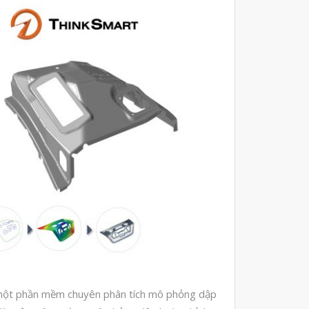
vật liệu in 3D kháng dung môi
đánh đổi độ bền và chịu nhiệt
đọc datasheet vật liệu in 3D
phun hạt mài chi tiết in 3D
Tháng Tám 2026
Tháng Bảy 2026
Tháng Năm 2026
Tháng Tư 2026
Tháng Ba 2026
Tháng Hai 2026
Tháng Một 2026
ời một phần mềm chuyên phân tích mô phỏng dập