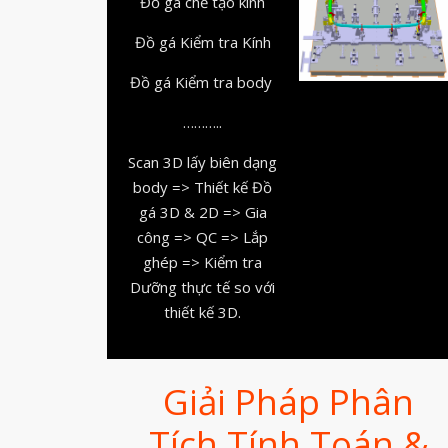
Đồ gá chế tạo kính
Đồ gá Kiểm tra Kính
Đồ gá Kiểm tra body
………..
Scan 3D lấy biên dạng
body => Thiết kế Đồ
gá 3D & 2D => Gia
công => QC => Lắp
ghép => Kiểm tra
Dưỡng thực tế so với
thiết kế 3D.
Giải Pháp Phân
Tích Tính Toán &