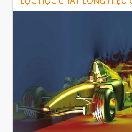
LỰC HỌC CHẤT LỎNG HIỆU