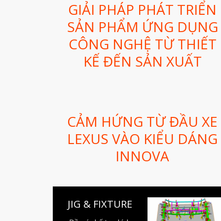
GIẢI PHÁP PHÁT TRIỂN
SẢN PHẨM ỨNG DỤNG
CÔNG NGHỆ TỪ THIẾT
KẾ ĐẾN SẢN XUẤT
CẢM HỨNG TỪ ĐẦU XE
LEXUS VÀO KIỂU DÁNG
INNOVA
JIG & FIXTURE